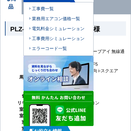
品
工事費一覧
業務用エアコン価格一覧
PLZ-ZRMP56HBF5 の商品仕様
電気料金シミュレーション
工事費用シミュレーション
メーカー
三菱電機
エラーコード一覧
スリムZR 人感ムーブアイ 無線通
シリーズ
信キット
型番
PLZ-ZRMP56HBF5
形状
天井カセット4方向 i-スクエア
馬力（能力）
2.3馬力
冷房能力
暖房能力
電源タイプ
三相200V
リモコンタイプ
ワイヤードリモコン
室内機サイズ
室外機サイズ
室内機重量
室外機重量
お役立ち情報
tips_and_updates