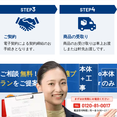
3
4
STEP
STEP
ご契約
商品の受取り
電子契約による契約締結のお
商品のお受け取りは車上お渡
手続きとなります。
しまたは軒先お渡しです。
本体
ご相談
無料
！今すぐ
最適プ
本体
o
＋工
ラン
をご提案します
のみ
r
事