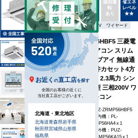
同機種
個別運
省エネ
送
タイプ
転
レベル
最新機
別あり
あり
★★
種
省エネ
三相200V
ワイヤード
PLZ-ZRMP56HBF5 三菱電
機 業務用エアコン スリム
ZR 人感ムーブアイ 無線通
信キット 天井カセット4方
向 i-スクエア 2.3馬力 シン
お近く
直工店
の
を探す
グル 省エネ型 三相200V ワ
全国のお客様の近くに
イヤードリモコン
当社直工店がございます。
型番
PLZ-ZRMP56HBF5
北海道・東北地区
室内機：PL-
北海道
青森県
岩手県
ZRP56HA4 x 1
秋田県
宮城県
山形県
室外機：PUZ-
福島県
ZRMP56KA15 x 1