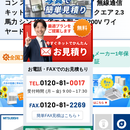
コン スリムZR 人感ムーブアイ 無線通信
キット 天井カセット4方向 i-スクエア 2.3
馬力 シングル 省エネ型 三相200V ワイ
ヤードリモコン
全国送料無
メーカー1年保
全国工事対応
料
証
お電話・FAXでのお見積もり
0120-81-
0017
TEL.
受付時間 (月～金) 9:00～17:30
0120-81-
2269
FAX.
簡単FAX見積はこちら
新品直