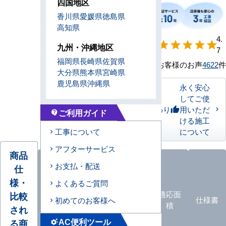
四国地区
香川県
愛媛県
徳島県
高知県
【形状別】満足
4.
star
star
star
star
star
九州・沖縄地区
度
7
福岡県
長崎県
佐賀県
お客様のお声
4622
件
大分県
熊本県
宮崎県
鹿児島県
沖縄県
永く安心
してご使
私たちのこだわり
用いただ
thumb_up
ご利用ガイド
contact_support
ける施工
について
工事について
アフターサービス
商品
お支払・配送
仕
様・
よくあるご質問
オプ
ション
エアコ
カタロ
適応面
比較
仕様書
初めてのお客様へ
品
ン形状
グ
積
され
一覧
AC便利ツール
る商
settings_suggest