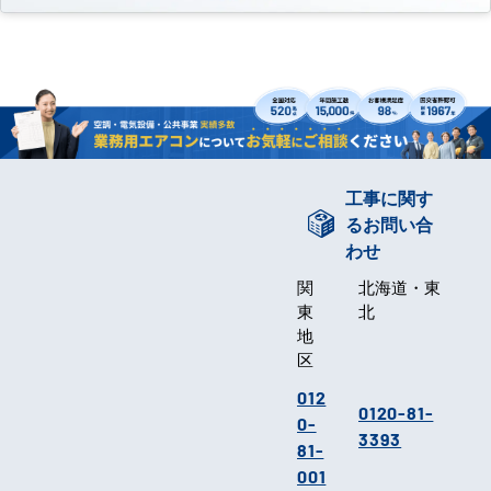
工事に関す
るお問い合
わせ
関
北海道・東
東
北
地
区
012
0120-81-
0-
3393
81-
001