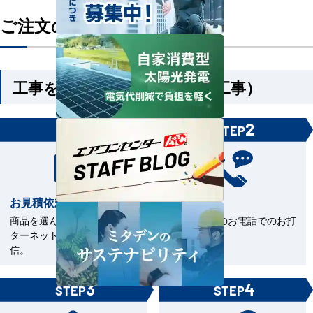
ご注文の流れ
工事を依頼される方（機器＋工事）
1
2
STEP
STEP
お見積依頼
お打合せ
商品を選んで見積依頼をイン
当社担当とのお電話でのお打
ターネットまたはFAXで送
合せ。
信。
3
4
STEP
STEP