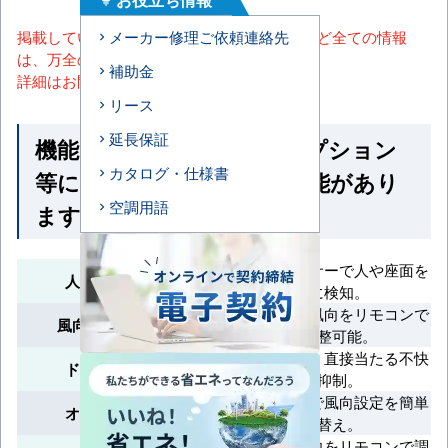
掲載しているスペック・セット内容・画像など全ての情報
メーカー修理ご依頼連絡先
は、万全の保証をいたしかねます。
補助金
詳細はお問い合わせください。
リース
延長保証
機能一覧 ※馬力・型番・オプション
カタログ・仕様書
等によって付いていない機能があり
空調用語
ます
360°回転センサーで人や座面を
人感ムーブアイ
正確に検知。
吹出口ごとに風向をリモコンで
風向独立自在設定
個別調整可能。
風速を軽減し、直接当たる不快
ドラフトセーブ
感を抑制。
リモコン操作で風向設定を簡単
オートスイング
切り替え。
上下方向の風向をリモコンで調