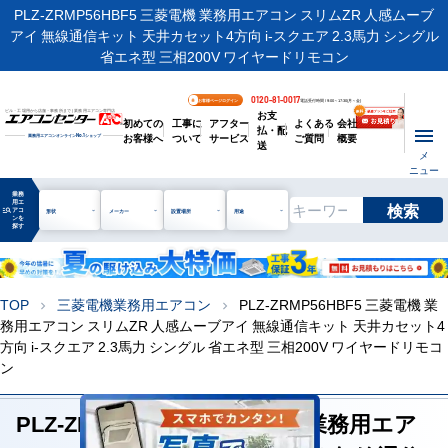
PLZ-ZRMP56HBF5 三菱電機 業務用エアコン スリムZR 人感ムーブ
アイ 無線通信キット 天井カセット4方向 i-スクエア 2.3馬力 シングル
省エネ型 三相200V ワイヤードリモコン
0120-81-0017
お客様ページログイン
電話受付時間 / 9:00～17:30(月～金)
お支
ビル・工場用から店舗・事務所まで | 業務用エアコン専門店
初めての
工事に
アフター
よくある
会社
払・配
お客様へ
ついて
サービス
ご質問
概要
業務用エアコンオンライン
No.1
ショップ
送
メ
ニュー
業務
用エ
検索
manage_search
アコ
形状
メーカー
設置場所
用途
ンを
探す
TOP
三菱電機業務用エアコン
PLZ-ZRMP56HBF5 三菱電機 業
chevron_right
chevron_right
務用エアコン スリムZR 人感ムーブアイ 無線通信キット 天井カセット4
方向 i-スクエア 2.3馬力 シングル 省エネ型 三相200V ワイヤードリモコ
ン
PLZ-ZRMP56HBF5 三菱電機 業務用エア