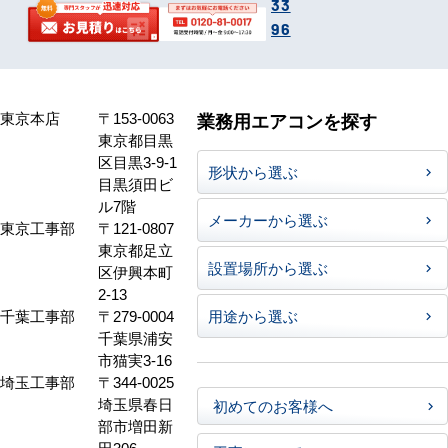
33
96
東京本店
〒153-0063
業務用エアコンを探す
東京都目黒
区目黒3-9-1
形状から選ぶ
目黒須田ビ
ル7階
メーカーから選ぶ
東京工事部
〒121-0807
東京都足立
設置場所から選ぶ
区伊興本町
2-13
千葉工事部
〒279-0004
用途から選ぶ
千葉県浦安
市猫実3-16
埼玉工事部
〒344-0025
埼玉県春日
初めてのお客様へ
部市増田新
田306