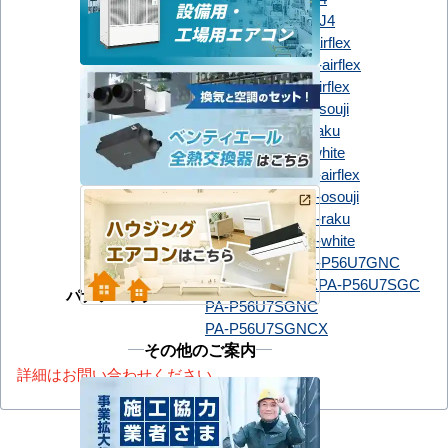
RCIC-GP56RGHJ4
FDTCZ566H6S-airflex
FDTCZ566HK6S-airflex
FDTZ566H6SA-airflex
FDTZ566H6SA-osouji
FDTZ566H6SA-raku
三菱重工
FDTZ566H6SA-white
FDTZ566HK6SA-airflex
FDTZ566HK6SA-osouji
FDTZ566HK6SA-raku
FDTZ566HK6SA-white
PA-P56U7GC
PA-P56U7GNC
PA-P56U7GNCX
PA-P56U7SGC
パナソニック
PA-P56U7SGNC
PA-P56U7SGNCX
その他のご案内
詳細はお問い合わせください。