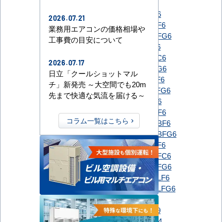
PLZ-ZRMP56G6
PLZ-ZRMP56GF6
2026.07.21
PLZ-ZRMP56HBF6
業務用エアコンの価格相場や
PLZ-ZRMP56HBFG6
工事費の目安について
PLZ-ZRMP56HF6
PLZ-ZRMP56HFC6
2026.07.17
PLZ-ZRMP56HFG6
日立「クールショットマル
PLZ-ZRMP56HLF6
チ」新発売 ～大空間でも20m
PLZ-ZRMP56HLFG6
先まで快適な気流を届ける～
三菱電機
PLZ-ZRMP56SG6
PLZ-ZRMP56SGF6
コラム一覧はこちら
PLZ-ZRMP56SHBF6
PLZ-ZRMP56SHBFG6
PLZ-ZRMP56SHF6
PLZ-ZRMP56SHFC6
PLZ-ZRMP56SHFG6
PLZ-ZRMP56SHLF6
PLZ-ZRMP56SHLFG6
RCI-GP56RGH9
RCI-GP56RGHJ9
日立
RCIC-GP56RGH4