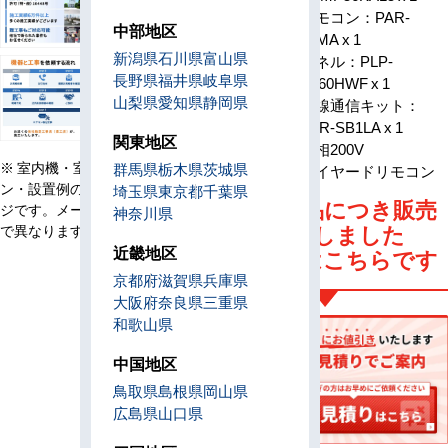
リモコン：PAR-
構成
中部地区
47MA x 1
新潟県
石川県
富山県
パネル：PLP-
長野県
福井県
岐阜県
P160HWF x 1
山梨県
愛知県
静岡県
無線通信キット：
PAR-SB1LA x 1
関東地区
電源
三相200V
※ 室内機・室外機・リモコ
群馬県
栃木県
茨城県
リモコン
ワイヤードリモコン
ン・設置例の画像はイメー
埼玉県
東京都
千葉県
旧型番商品につき販売
ジです。メーカー、機種等
神奈川県
で異なります。
は終了しました
近畿地区
後継機種はこちらです
京都府
滋賀県
兵庫県
大阪府
奈良県
三重県
和歌山県
中国地区
鳥取県
島根県
岡山県
広島県
山口県