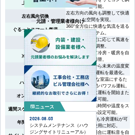
上下風向切換
整可能。
左右方向の風向も調整して快適
左右風向切換
な空間を実現。
元請・管理業者様向け
360°全方位に快適な気流を送る
ぐるっとスマート気流
システム。
室温や設定温度に応じて風速を
風速自動
自動調整。
室温に合わせて冷房・暖房を自
冷暖自動運転
動切替。
室温や外気温から未来の温度変
先読み運転
化を予測し、運転を最適化。
短時間で快適な室温にするた
ハイパワー運転
め、最大30分間パワフル運転。
指定した時間に運転を開始また
オン/オフタイマー
は停止可能。
曜日ごとの運転時間や温度をス
ニュース
newspaper
週間スケジュールタイマー
ケジュール設定可能。
外気温-15℃でも冷房運転が可
2026.08.03
年間冷房運転対応
システムメンテナンス（ハウ
能で通年使用に対応。
ジングサイトリニューアル）
外気温が低い場合に運転音を自