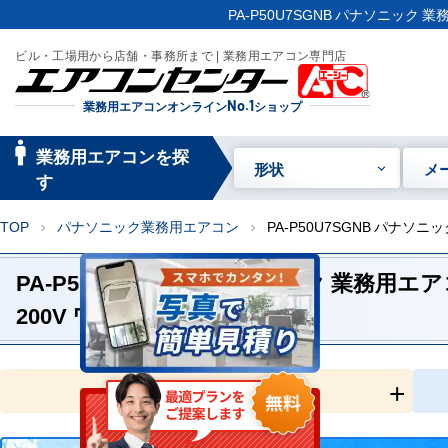
PA-P50U7SGNB パナソニック 
ビル・工場用から店舗・事務所まで | 業務用エアコン専門店
業務用エアコンオンライン
No.1
ショップ
manage_searc
業務用エアコンを探
形状
メ
h
す
TOP
パナソニック業務用エアコン
PA-P50U7SGNB パナソ
chevron_right
chevron_right
PA-P50U7SGNB パナソニック 業務用エア
200V ワイヤードリモコン
全国工事対応