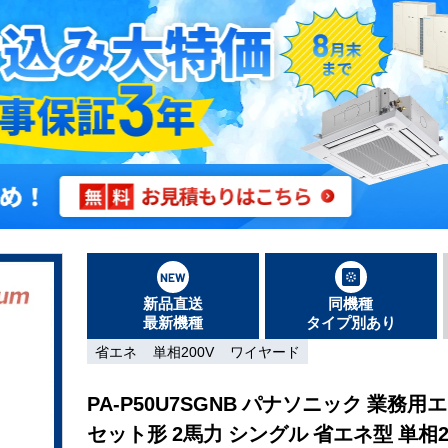
新品直送
同機種
最新機種
タイプ別あり
省エネ
単相200V
ワイヤード
PA-P50U7SGNB パナソニック 業務用エ
セット形 2馬力 シングル 省エネ型 単相