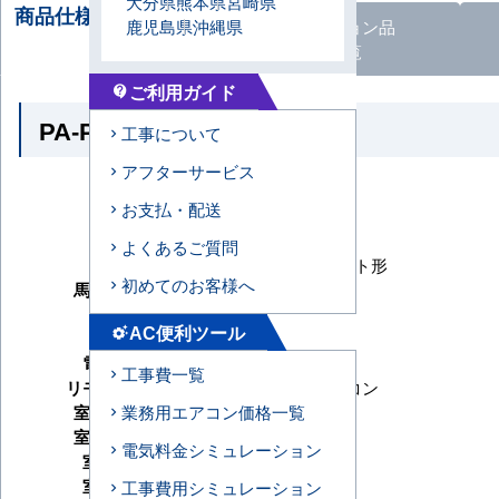
大分県
熊本県
宮崎県
商品仕様・比較される
鹿児島県
沖縄県
オプション
品
商品
一覧
ご利用ガイド
contact_support
PA-P50U7SGNB の商品仕様
工事について
アフターサービス
メーカー
パナソニック
お支払・配送
シリーズ
XEPHY Premium
型番
PA-P50U7SGNB
よくあるご質問
形状
4方向天井カセット形
初めてのお客様へ
馬力（能力）
2馬力
冷房能力
AC便利ツール
settings_suggest
暖房能力
電源タイプ
単相200V
工事費一覧
リモコンタイプ
ワイヤードリモコン
業務用エアコン価格一覧
室内機サイズ
室外機サイズ
電気料金シミュレーション
室内機重量
室外機重量
工事費用シミュレーション