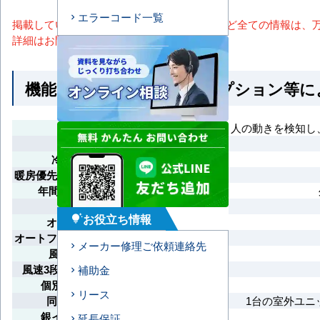
エラーコード一覧
掲載しているスペック・セット内容・画像など全ての情報は、
詳細はお問い合わせください。
機能一覧 ※馬力・型番・オプション等
エコナビ
人の動きを検知し
高天井対応
冷暖自動切換
暖房優先（ホットスタート）
年間冷房（-15°C）
ドライ機能
お役立ち情報
tips_and_updates
オートスイング
オートフラップ（風向調整）
メーカー修理ご依頼連絡先
風速5段階切換
風速3段階切替（急強弱）
補助金
個別フラップ設定
リース
同時運転マルチ
1台の室外ユニ
銀イオン抑制機能
延長保証