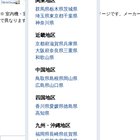
関東地区
群馬県
栃木県
茨城県
※ 室内機・室外機・リモコン・設置例の画像はイメージです。メーカ
埼玉県
東京都
千葉県
で異なります。
神奈川県
近畿地区
京都府
滋賀県
兵庫県
大阪府
奈良県
三重県
和歌山県
中国地区
鳥取県
島根県
岡山県
広島県
山口県
四国地区
香川県
愛媛県
徳島県
高知県
九州・沖縄地区
福岡県
長崎県
佐賀県