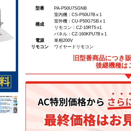
型番
PA-P50U7SGNB
室内機：CS-P50U7B x 1
室外機：CU-P50G7SB x 1
構成
リモコン：CZ-10RT5 x1
パネル：CZ-160KPU7B x 1
電源
単相200V
リモコン
ワイヤードリモコン
旧型番商品につき
後継機種は