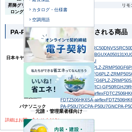
昇降グリル（電動昇降式）
リモ
カタログ・仕様書
ロングライフフィルター
空調用語
PA-P50U7SGNB とよく比較される商品
ダイキン
SSRC50DNT
SSRC50DNV
SSRC50
GUXA050131MUB
GUXA050131XU
日本キヤリア（旧：東芝）
GUXA05013P1XU
PLZ-ZRMP50G6
PLZ-ZRMP50GF6
P
三菱電機
PLZ-ZRMP50HLFG6
PLZ-ZRMP50S
PLZ-ZRMP50SHFG6
PLZ-ZRMP50S
日立
RCI-GP50RGH9
RCI-GP50RGHJ9
R
FDTCZ506H6S-airflex
FDTCZ506HK6S
三菱重工
FDTZ506HK6SA-airflex
FDTZ506HK6
パナソニック
PA-P50U7GC
PA-P50U7GNC
PA-P5
元請・管理業者様向け
詳細はお問い合わせください。