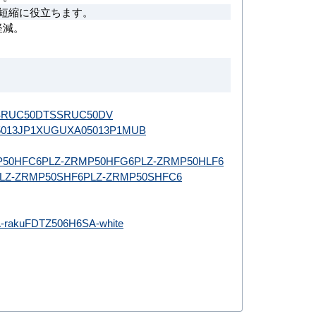
短縮に役立ちます。
軽減。
SRUC50DT
SSRUC50DV
013JP1XU
GUXA05013P1MUB
P50HFC6
PLZ-ZRMP50HFG6
PLZ-ZRMP50HLF6
LZ-ZRMP50SHF6
PLZ-ZRMP50SHFC6
-raku
FDTZ506H6SA-white