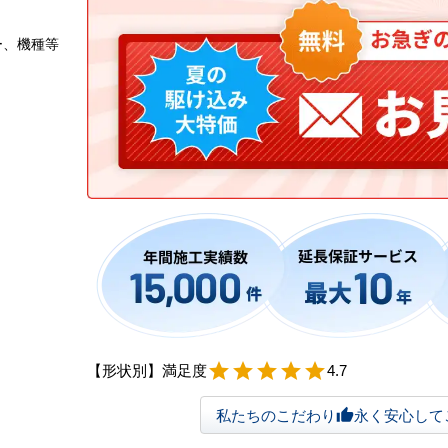
ー、機種等
【形状別】満足度
star
star
star
star
star
4.7
私たちのこだわり
永く安心して
thumb_up