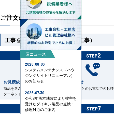
ご注文の流れ
工事を依頼される方（機器＋工事）
ニュース
1
2
newspaper
STEP
STEP
2026.08.03
システムメンテナンス（ハウ
ジングサイトリニューアル）
のお知らせ
お見積依頼
お打合せ
商品を選んで見積依頼をイン
当社担当とのお電話でのお打
2026.07.30
ターネットまたはFAXで送信。
せ。
令和8年熊本地震により被害を
受けたダイキン製品の点検・
6
7
STEP
STEP
修理対応のご案内