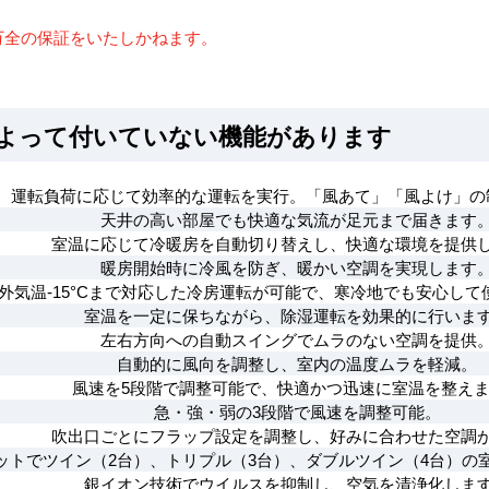
万全の保証をいたしかねます。
によって付いていない機能があります
、運転負荷に応じて効率的な運転を実行。「風あて」「風よけ」の
天井の高い部屋でも快適な気流が足元まで届きます
室温に応じて冷暖房を自動切り替えし、快適な環境を提供
暖房開始時に冷風を防ぎ、暖かい空調を実現します
外気温-15°Cまで対応した冷房運転が可能で、寒冷地でも安心して
室温を一定に保ちながら、除湿運転を効果的に行いま
左右方向への自動スイングでムラのない空調を提供
自動的に風向を調整し、室内の温度ムラを軽減。
風速を5段階で調整可能で、快適かつ迅速に室温を整え
急・強・弱の3段階で風速を調整可能。
吹出口ごとにフラップ設定を調整し、好みに合わせた空調
ットでツイン（2台）、トリプル（3台）、ダブルツイン（4台）の
銀イオン技術でウイルスを抑制し、空気を清浄化しま