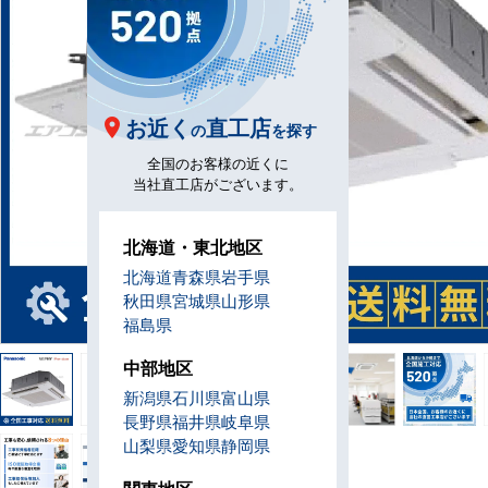
お近く
直工店
の
を探す
全国のお客様の近くに
当社直工店がございます。
北海道・東北地区
北海道
青森県
岩手県
秋田県
宮城県
山形県
福島県
中部地区
新潟県
石川県
富山県
長野県
福井県
岐阜県
山梨県
愛知県
静岡県