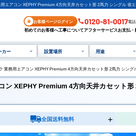
業務用エアコン XEPHY Premium 4方向天井カセット形 2馬力 シングル 
0120-81-0017
お客様ページログイン
電話受
初めてのお客様へ
工事について
アフターサービス
お支払・
ーカー
設置場所
用途
ニック 業務用エアコン XEPHY Premium 4方向天井カセット形 2馬力 シ
コン XEPHY Premium 4方向天井カセット
全国送料無料