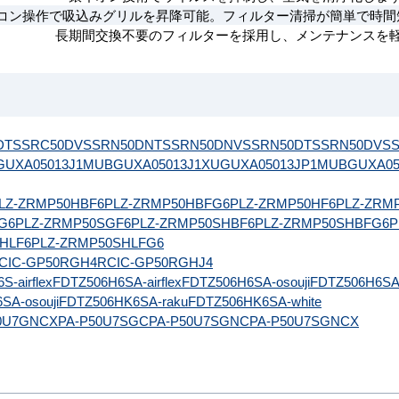
コン操作で吸込みグリルを昇降可能。フィルター清掃が簡単で時間
長期間交換不要のフィルターを採用し、メンテナンスを
DT
SSRC50DV
SSRN50DNT
SSRN50DNV
SSRN50DT
SSRN50DV
S
GUXA05013J1MUB
GUXA05013J1XU
GUXA05013JP1MUB
GUXA05
LZ-ZRMP50HBF6
PLZ-ZRMP50HBFG6
PLZ-ZRMP50HF6
PLZ-ZRM
G6
PLZ-ZRMP50SGF6
PLZ-ZRMP50SHBF6
PLZ-ZRMP50SHBFG6
P
HLF6
PLZ-ZRMP50SHLFG6
CIC-GP50RGH4
RCIC-GP50RGHJ4
-airflex
FDTZ506H6SA-airflex
FDTZ506H6SA-osouji
FDTZ506H6SA
SA-osouji
FDTZ506HK6SA-raku
FDTZ506HK6SA-white
0U7GNCX
PA-P50U7SGC
PA-P50U7SGNC
PA-P50U7SGNCX