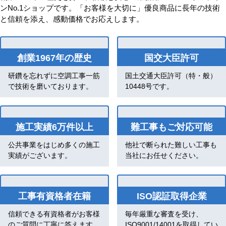
ンNo.1ショップです。「お客様を大切に」優良商品に長年の技術
と信頼を添え、感動価格でお応えします。
創業1967年の歴史
国交大臣許可
研鑽を忘れずに空調工事一筋
国土交通大臣許可（特・般）
で技術を磨いております。
10448号です。
施工実績6万件以上
難工事もご対応可能
公共事業をはじめ多くの施工
他社で断られた難しい工事も
実績がございます。
当社にお任せください。
工事有資格者在籍
ISO認証取得企業
信頼できる有資格者がお客様
毎年厳重な審査を受け、
のご質問に丁寧に答えます。
ISO9001/14001を取得してい