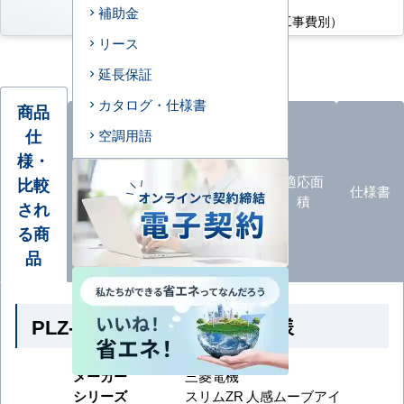
補助金
176,500
円
（税込・工事費別）
リース
延長保証
カタログ・仕様書
商品
仕
空調用語
様・
オプ
ション
エアコ
カタロ
適応面
比較
仕様書
品
ン形状
グ
積
され
一覧
る商
品
PLZ-ZRMP50HF6 の商品仕様
メーカー
三菱電機
シリーズ
スリムZR 人感ムーブアイ