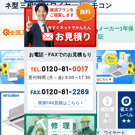
ネ型 三相200V ワイヤードリモコン
全国送料無
メーカー1年保
全国工事対応
料
証
お電話・FAXでのお見積もり
0120-81-
0017
TEL.
受付時間 (月～金) 9:00～17:30
0120-81-
2269
FAX.
簡単FAX見積はこちら
新品直
同機種
個別運
省エネ
送
タイプ
転
レベル
最新機
別あり
あり
★★
種
省エネ
三相200V
ワイヤード