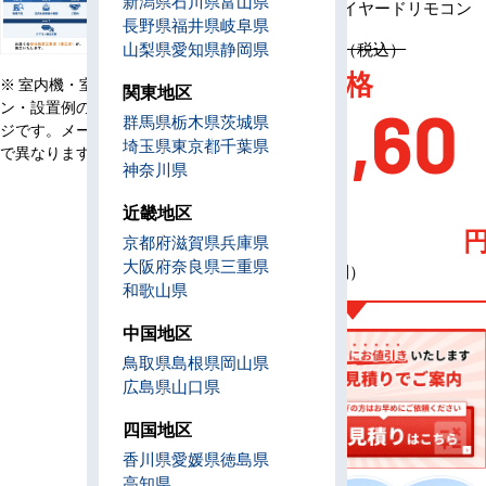
新潟県
石川県
富山県
リモコン
ワイヤードリモコン
長野県
福井県
岐阜県
定価 1,424,500円（税込）
山梨県
愛知県
静岡県
AC特別価格
※ 室内機・室外機・リモコ
関東地区
ン・設置例の画像はイメー
220,60
群馬県
栃木県
茨城県
ジです。メーカー、機種等
埼玉県
東京都
千葉県
で異なります。
神奈川県
0
近畿地区
京都府
滋賀県
兵庫県
大阪府
奈良県
三重県
（税込・工事費別）
和歌山県
中国地区
鳥取県
島根県
岡山県
広島県
山口県
四国地区
香川県
愛媛県
徳島県
高知県