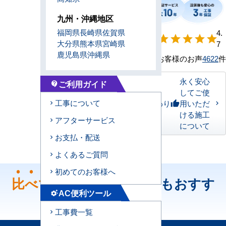
九州・沖縄地区
福岡県
長崎県
佐賀県
【形状別】満足
4.
star
star
star
star
star
大分県
熊本県
宮崎県
度
7
鹿児島県
沖縄県
お客様のお声
4622
件
永く安心
ご利用ガイド
contact_support
してご使
工事について
私たちのこだわり
用いただ
thumb_up
ける施工
アフターサービス
について
お支払・配送
よくあるご質問
初めてのお客様へ
比べて
ください！どちらもおすす
AC便利ツール
settings_suggest
め！
工事費一覧