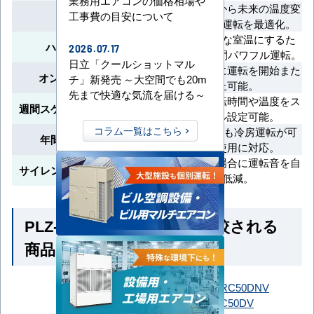
業務用エアコンの価格相場や
室温や外気温から未来の温度変
先読み運転
工事費の目安について
化を予測し、運転を最適化。
短時間で快適な室温にするた
ハイパワー運転
2026.07.17
め、最大30分間パワフル運転。
日立「クールショットマル
指定した時間に運転を開始また
オン/オフタイマー
チ」新発売 ～大空間でも20m
は停止可能。
先まで快適な気流を届ける～
曜日ごとの運転時間や温度をス
週間スケジュールタイマー
ケジュール設定可能。
コラム一覧はこちら
外気温-15℃でも冷房運転が可
年間冷房運転対応
能で通年使用に対応。
外気温が低い場合に運転音を自
サイレント制御（冷房時）
動で低減。
PLZ-ZRMP50HF6 とよく比較される
商品
SSRC50DNT
SSRC50DNV
SSRC50DT
SSRC50DV