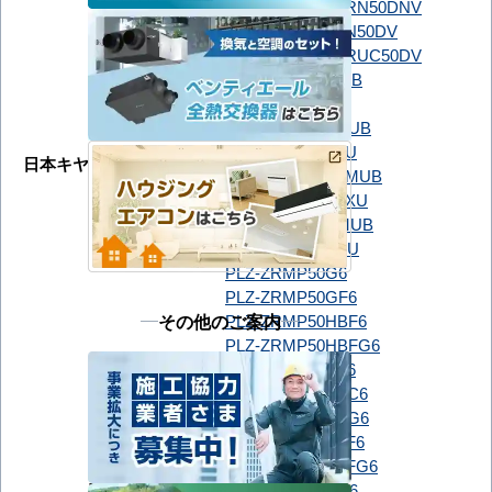
ダイキン
SSRN50DNT
SSRN50DNV
SSRN50DT
SSRN50DV
SSRUC50DT
SSRUC50DV
GUXA050131MUB
GUXA050131XU
GUXA05013J1MUB
GUXA05013J1XU
日本キヤリア（旧：東芝）
GUXA05013JP1MUB
GUXA05013JP1XU
GUXA05013P1MUB
GUXA05013P1XU
PLZ-ZRMP50G6
PLZ-ZRMP50GF6
その他のご案内
PLZ-ZRMP50HBF6
PLZ-ZRMP50HBFG6
PLZ-ZRMP50HF6
PLZ-ZRMP50HFC6
PLZ-ZRMP50HFG6
PLZ-ZRMP50HLF6
PLZ-ZRMP50HLFG6
三菱電機
PLZ-ZRMP50SG6