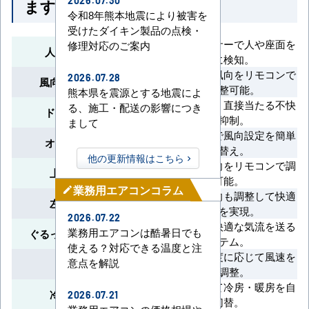
ます
2026.07.30
令和8年熊本地震により被害を
受けたダイキン製品の点検・
360°回転センサーで人や座面を
修理対応のご案内
人感ムーブアイ
正確に検知。
吹出口ごとに風向をリモコンで
2026.07.28
風向独立自在設定
個別調整可能。
熊本県を震源とする地震によ
風速を軽減し、直接当たる不快
る、施工・配送の影響につき
ドラフトセーブ
感を抑制。
まして
リモコン操作で風向設定を簡単
オートスイング
切り替え。
他の更新情報はこちら
上下方向の風向をリモコンで調
上下風向切換
整可能。
業務用エアコンコラム
mode_edit
左右方向の風向も調整して快適
左右風向切換
な空間を実現。
2026.07.22
360°全方位に快適な気流を送る
業務用エアコンは酷暑日でも
ぐるっとスマート気流
システム。
使える？対応できる温度と注
室温や設定温度に応じて風速を
意点を解説
風速自動
自動調整。
室温に合わせて冷房・暖房を自
冷暖自動運転
2026.07.21
動切替。