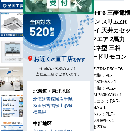
PLZ-ZRMP50HF6 三菱電機
業務用エアコン スリムZR
人感ムーブアイ 天井カセッ
ト4方向 i-スクエア 2馬力
シングル 省エネ型 三相
200V ワイヤードリモコン
お近く
直工店
の
を探す
型番
PLZ-ZRMP50HF6
全国のお客様の近くに
当社直工店がございます。
室内機：PL-
ZRP50HA5 x 1
室外機：PUZ-
北海道・東北地区
ZRMP50KA16 x 1
構成
北海道
青森県
岩手県
リモコン：PAR-
秋田県
宮城県
山形県
48MA x 1
福島県
パネル：PLP-
P160HWF x 1
中部地区
電源
三相200V