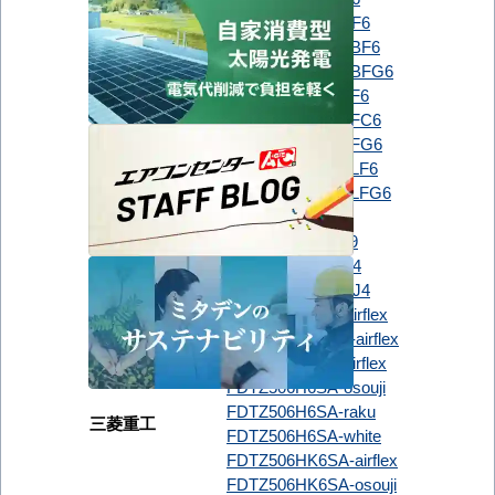
PLZ-ZRMP50SGF6
PLZ-ZRMP50SHBF6
PLZ-ZRMP50SHBFG6
PLZ-ZRMP50SHF6
PLZ-ZRMP50SHFC6
PLZ-ZRMP50SHFG6
PLZ-ZRMP50SHLF6
PLZ-ZRMP50SHLFG6
RCI-GP50RGH9
RCI-GP50RGHJ9
日立
RCIC-GP50RGH4
RCIC-GP50RGHJ4
FDTCZ506H6S-airflex
FDTCZ506HK6S-airflex
FDTZ506H6SA-airflex
FDTZ506H6SA-osouji
FDTZ506H6SA-raku
三菱重工
FDTZ506H6SA-white
FDTZ506HK6SA-airflex
FDTZ506HK6SA-osouji