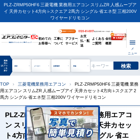
PLZ-ZRMP50HF6 三菱電機 業務用エアコン スリムZR 人感ムーブア
イ 天井カセット4方向 i-スクエア 2馬力 シングル 省エネ型 三相200V
ワイヤードリモコン
0120-81-0017
お客様ページログイン
電話受付時間 / 9:00～17:30(月～金)
お支
ビル・工場用から店舗・事務所まで | 業務用エアコン専門店
初めての
工事に
アフター
よくある
会社
払・配
お客様へ
ついて
サービス
ご質問
概要
業務用エアコンオンライン
No.1
ショップ
送
メ
ニュー
業務
用エ
検索
manage_search
アコ
形状
メーカー
設置場所
用途
ンを
探す
TOP
三菱電機業務用エアコン
PLZ-ZRMP50HF6 三菱電機 業務
chevron_right
chevron_right
用エアコン スリムZR 人感ムーブアイ 天井カセット4方向 i-スクエア 2
馬力 シングル 省エネ型 三相200V ワイヤードリモコン
PLZ-ZRMP50HF6 三菱電機 業務用エアコ
ン スリムZR 人感ムーブアイ 天井カセッ
ト4方向 i-スクエア 2馬力 シングル 省エ