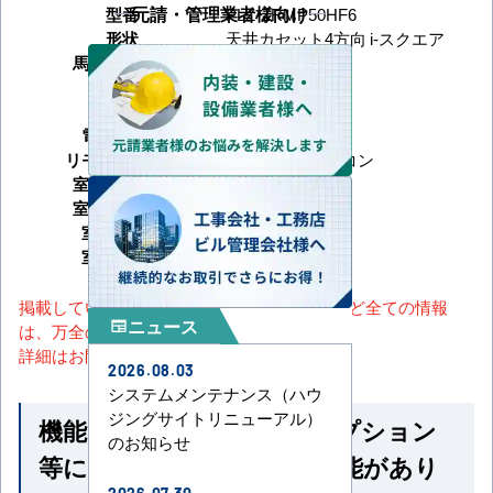
元請・管理業者様向け
型番
PLZ-ZRMP50HF6
形状
天井カセット4方向 i-スクエア
馬力（能力）
2馬力
冷房能力
暖房能力
電源タイプ
三相200V
リモコンタイプ
ワイヤードリモコン
室内機サイズ
室外機サイズ
室内機重量
室外機重量
掲載しているスペック・セット内容・画像など全ての情報
ニュース
newspaper
は、万全の保証をいたしかねます。
詳細はお問い合わせください。
2026.08.03
システムメンテナンス（ハウ
ジングサイトリニューアル）
機能一覧 ※馬力・型番・オプション
のお知らせ
等によって付いていない機能があり