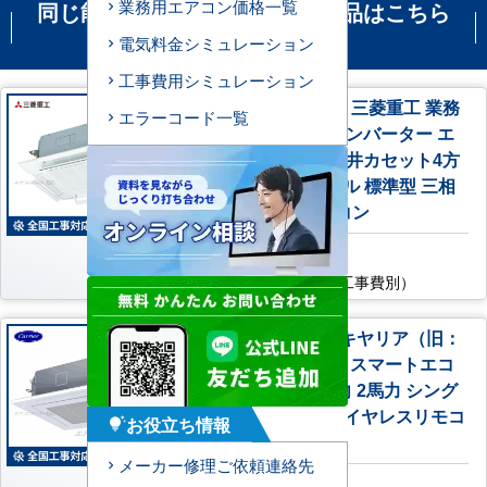
業務用エアコン価格一覧
同じ能力の機種で比較される商品はこちら
です
電気料金シミュレーション
工事費用シミュレーション
FDTCV506H6S-airflex 三菱重工 業務
エラーコード一覧
用エアコン ハイパーインバーター エ
アフレックスパネル 天井カセット4方
向小容量 2馬力 シングル 標準型 三相
200V ワイヤードリモコン
AC特別価格
176,400
円
（税込・工事費別）
GUEA050111XU 日本キヤリア（旧：
東芝） 業務用エアコン スマートエコ
neo 天井カセット4方向 2馬力 シング
ル 標準型 三相200V ワイヤレスリモコ
お役立ち情報
tips_and_updates
ン
メーカー修理ご依頼連絡先
AC特別価格