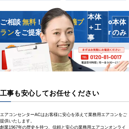
本体
ご相談
無料
！今すぐ
最適プ
本体
o
＋工
ラン
をご提案します
のみ
r
事
工事も安心してお任せください
エアコンセンターACはお客様に安心を添えて業務用エアコンをご
提供いたします。
創業1967年の歴史を持つ、信頼と安心の業務用エアコンオンライ