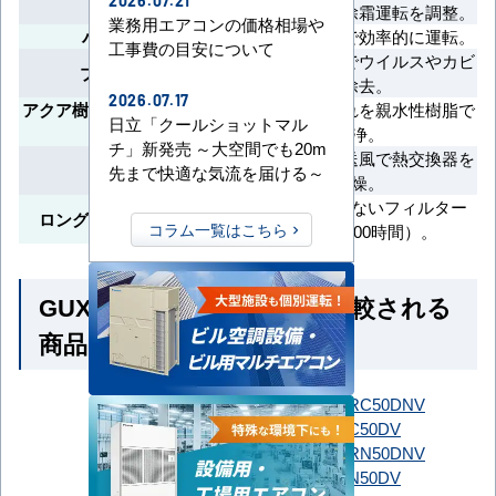
2026.07.21
除霜連携®
複数室内機の除霜運転を調整。
業務用エアコンの価格相場や
パワー連携®
複数システムで効率的に運転。
工事費の目安について
プラズマ放電でウイルスやカビ
プラズマ空清
を除去。
2026.07.17
アクア樹脂コーティング熱交
熱交換器の汚れを親水性樹脂で
日立「クールショットマル
換器
洗浄。
チ」新発売 ～大空間でも20m
冷房停止後、送風で熱交換器を
乾燥運転
先まで快適な気流を届ける～
乾燥。
清掃頻度が少ないフィルター
ロングライフフィルター
コラム一覧はこちら
（目安2,500時間）。
GUXA050131MUB とよく比較される
商品
SSRC50DNT
SSRC50DNV
SSRC50DT
SSRC50DV
ダイキン
SSRN50DNT
SSRN50DNV
SSRN50DT
SSRN50DV