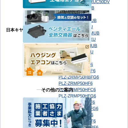
SSRUC50DT
SSRUC50DV
GUXA050131MUB
GUXA050131XU
GUXA05013J1MUB
GUXA05013J1XU
日本キヤリア（旧：東芝）
GUXA05013JP1MUB
GUXA05013JP1XU
GUXA05013P1MUB
GUXA05013P1XU
PLZ-ZRMP50G6
PLZ-ZRMP50GF6
PLZ-ZRMP50HBF6
PLZ-ZRMP50HBFG6
PLZ-ZRMP50HF6
その他のご案内
PLZ-ZRMP50HFC6
PLZ-ZRMP50HFG6
PLZ-ZRMP50HLF6
PLZ-ZRMP50HLFG6
三菱電機
PLZ-ZRMP50SG6
PLZ-ZRMP50SGF6
PLZ-ZRMP50SHBF6