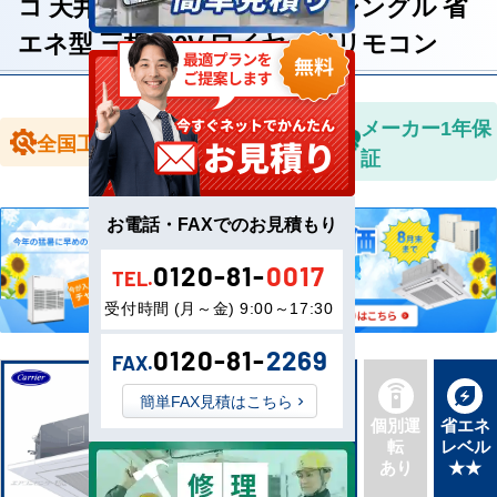
コ 天井カセット4方向 2馬力 シングル 省
エネ型 三相200V ワイヤードリモコン
全国送料無
メーカー1年保
全国工事対応
料
証
お電話・FAXでのお見積もり
0120-81-
0017
TEL.
受付時間 (月～金) 9:00～17:30
0120-81-
2269
FAX.
簡単FAX見積はこちら
新品直
同機種
個別運
省エネ
送
タイプ
転
レベル
最新機
別あり
あり
★★
種