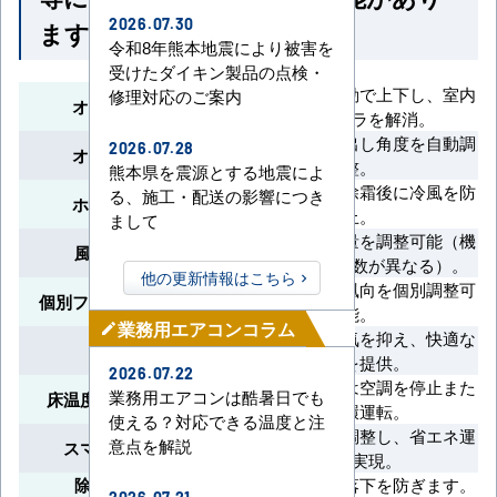
ます
2026.07.30
令和8年熊本地震により被害を
受けたダイキン製品の点検・
フラップが自動で上下し、室内
修理対応のご案内
オートスイング
の温度ムラを解消。
冷暖房時に吹出し角度を自動調
2026.07.28
オートフラップ
整。
熊本県を震源とする地震によ
暖房開始時や除霜後に冷風を防
る、施工・配送の影響につき
ホットスタート
止。
まして
リモコンで風量を調整可能（機
風量切換(段階)
種により段階数が異なる）。
他の更新情報はこちら
吹出口ごとに風向を個別調整可
個別フラップポジション
能。
業務用エアコンコラム
mode_edit
除湿運転で湿気を抑え、快適な
ドライ運転
空間を提供。
2026.07.22
人がいない時は空調を停止また
業務用エアコンは酷暑日でも
床温度・人感センサー
は循環運転。
使える？対応できる温度と注
自動で温度を調整し、省エネ運
意点を解説
スマート節約運転
転を実現。
除霜フラップ®
除霜中の冷気落下を防ぎます。