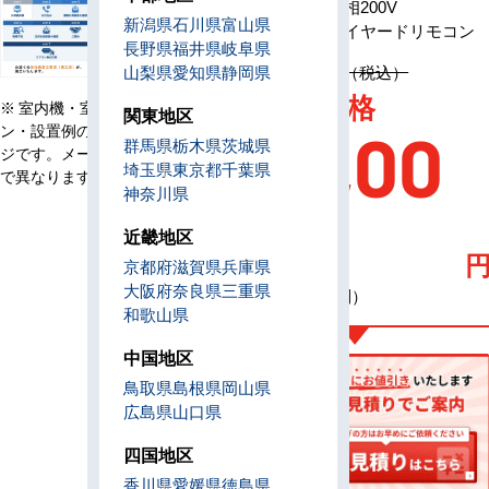
電源
三相200V
新潟県
石川県
富山県
リモコン
ワイヤードリモコン
長野県
福井県
岐阜県
定価 1,339,800円（税込）
山梨県
愛知県
静岡県
AC特別価格
※ 室内機・室外機・リモコ
関東地区
ン・設置例の画像はイメー
201,00
群馬県
栃木県
茨城県
ジです。メーカー、機種等
埼玉県
東京都
千葉県
で異なります。
神奈川県
0
近畿地区
京都府
滋賀県
兵庫県
大阪府
奈良県
三重県
（税込・工事費別）
和歌山県
中国地区
鳥取県
島根県
岡山県
広島県
山口県
四国地区
香川県
愛媛県
徳島県