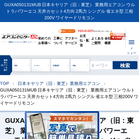
GUXA050131MUB 日本キヤリア（旧：東芝） 業務用エアコン ウル
トラパワーエコ 天井カセット4方向 2馬力 シングル 省エネ型 三相
200V ワイヤードリモコン
0120-81-0017
お客様ページログイン
電話受付時間 / 9:00～17:30(月～金)
お支
ビル・工場用から店舗・事務所まで | 業務用エアコン専門店
初めての
工事に
アフター
よくある
会社
払・配
お客様へ
ついて
サービス
ご質問
概要
業務用エアコンオンライン
No.1
ショップ
送
メ
ニュー
業務
用エ
検索
manage_search
アコ
形状
メーカー
設置場所
用途
ンを
探す
TOP
日本キヤリア（旧：東芝）業務用エアコン
chevron_right
chevron_right
GUXA050131MUB 日本キヤリア（旧：東芝） 業務用エアコン ウルト
ラパワーエコ 天井カセット4方向 2馬力 シングル 省エネ型 三相200V ワ
イヤードリモコン
GUXA050131MUB 日本キヤリア（旧：東
芝） 業務用エアコン ウルトラパワーエ