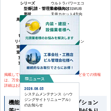
シリーズ
ウルトラパワーエコ
元請・管理業者様向け
型番
GUXA050131MUB
形状
天井カセット4方向
馬力（能力）
2馬力
冷房能力
暖房能力
電源タイプ
三相200V
リモコンタイプ
ワイヤードリモコン
室内機サイズ
室外機サイズ
室内機重量
室外機重量
掲載しているスペック・セット内容・画像など全ての情報
ニュース
newspaper
は、万全の保証をいたしかねます。
詳細はお問い合わせください。
2026.08.03
システムメンテナンス（ハウ
ジングサイトリニューアル）
機能一覧 ※馬力・型番・オプション
のお知らせ
等によって付いていない機能があり