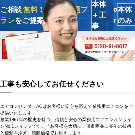
本体
ご相談
無料
！今すぐ
最適プ
本体
o
＋工
ラン
をご提案します
のみ
r
事
工事も安心してお任せください
エアコンセンターACはお客様に安心を添えて業務用エアコンをご
提供いたします。
創業1967年の歴史を持つ、信頼と安心の業務用エアコンオンライ
ンNo.1ショップです。「お客様を大切に」優良商品に長年の技術
と信頼を添え、感動価格でお応えします。