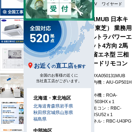
省エネ
三相200V
ワイヤード
GUXA050131MUB 日本キ
ヤリア（旧：東芝） 業務用
エアコン ウルトラパワーエ
コ 天井カセット4方向 2馬
力 シングル 省エネ型 三相
200V ワイヤードリモコン
お近く
直工店
の
を探す
型番
GUXA050131MUB
全国のお客様の近くに
当社直工店がございます。
室内機：AIU-GP501H
x 1
室外機：ROA-
北海道・東北地区
RP503HX x 1
構成
北海道
青森県
岩手県
リモコン：RBC-
秋田県
宮城県
山形県
AMSU52 x 1
福島県
パネル：RBC-U43PG
x 1
中部地区