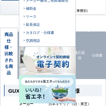
メーカー修理ご依頼連絡先
AC特別価格
補助金
176,500
円
（税込・工事費別）
リース
延長保証
カタログ・仕様書
商品
仕
空調用語
様・
オプ
ション
エアコ
カタロ
適応面
比較
仕様書
品
ン形状
グ
積
され
一覧
る商
品
GUXA050131MUB の商品仕様
メーカー
日本キヤリア（旧：東芝）