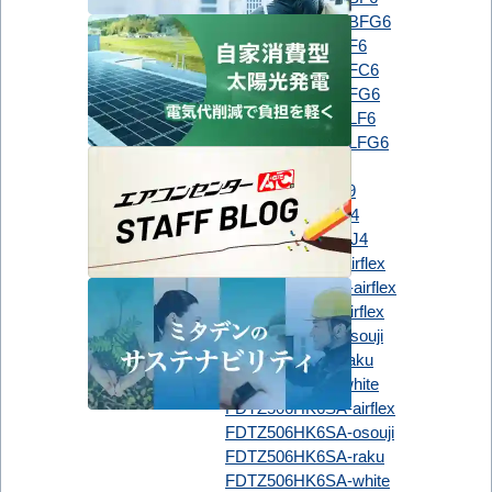
PLZ-ZRMP50SHBFG6
PLZ-ZRMP50SHF6
PLZ-ZRMP50SHFC6
PLZ-ZRMP50SHFG6
PLZ-ZRMP50SHLF6
PLZ-ZRMP50SHLFG6
RCI-GP50RGH9
RCI-GP50RGHJ9
日立
RCIC-GP50RGH4
RCIC-GP50RGHJ4
FDTCZ506H6S-airflex
FDTCZ506HK6S-airflex
FDTZ506H6SA-airflex
FDTZ506H6SA-osouji
FDTZ506H6SA-raku
三菱重工
FDTZ506H6SA-white
FDTZ506HK6SA-airflex
FDTZ506HK6SA-osouji
FDTZ506HK6SA-raku
FDTZ506HK6SA-white