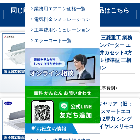
業務用エアコン価格一覧
同じ能力の機種で比較される商品はこちら
です
電気料金シミュレーション
工事費用シミュレーション
FDTCV506H6S-airflex 三菱重工 業務
エラーコード一覧
用エアコン ハイパーインバーター エ
アフレックスパネル 天井カセット4方
向小容量 2馬力 シングル 標準型 三相
200V ワイヤードリモコン
AC特別価格
176,400
円
（税込・工事費別）
GUEA050111XU 日本キヤリア（旧：
東芝） 業務用エアコン スマートエコ
neo 天井カセット4方向 2馬力 シング
ル 標準型 三相200V ワイヤレスリモコ
お役立ち情報
tips_and_updates
ン