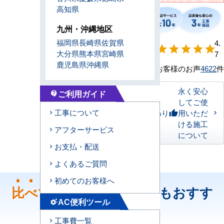
高知県
九州・沖縄地区
福岡県
長崎県
佐賀県
【形状別】満足
4.
star
star
star
star
star
大分県
熊本県
宮崎県
度
7
鹿児島県
沖縄県
お客様のお声
4622
件
永く安心
ご利用ガイド
contact_support
してご使
工事について
私たちのこだわり
用いただ
thumb_up
ける施工
アフターサービス
について
お支払・配送
よくあるご質問
初めてのお客様へ
比べて
ください！どちらもおすす
AC便利ツール
settings_suggest
め！
工事費一覧