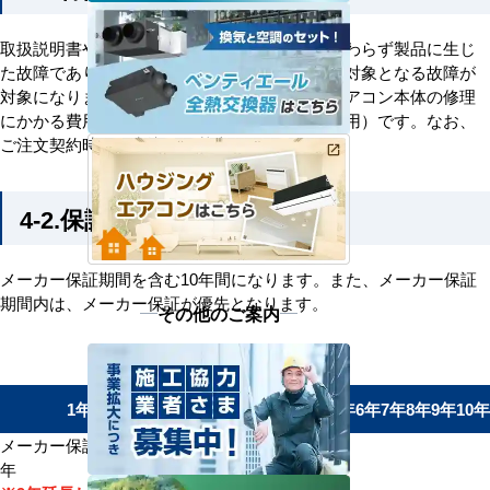
取扱説明書や注意書の通りに使用したにもかかわらず製品に生じ
た故障であり、製造メーカーの保証規程で保証対象となる故障が
対象になります。延長保証の対象は、業務用エアコン本体の修理
にかかる費用（部品代・技術料・出張料・諸費用）です。なお、
ご注文契約時のお申込みが基本となります。
4-2.保証期間
メーカー保証期間を含む10年間になります。また、メーカー保証
期間内は、メーカー保証が優先となります。
その他のご案内
3
4
1年
2年
5年
6年
7年
8年
9年
10年
年
年
メーカー保証期間 1
延長保証期間 9
年
年