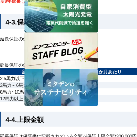
※9年延長して10年間保証
4-3.保証料金
延長保証の保証料金は次の通りです。
延長保証の保証料金（税別）
室外機馬力
月換算 1か月あたり
2.5馬力以下
291円～461円
3馬力～6馬力以下
475円～708円
8馬力~10馬力以下
650円～975円
12馬力以上
別途ご案内
4-4.上限金額
延長保証は保証書に記載されている金額が保証上限金額(300,000円