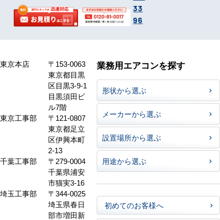
33
96
東京本店
〒153-0063
業務用エアコンを探す
東京都目黒
区目黒3-9-1
形状から選ぶ
目黒須田ビ
ル7階
メーカーから選ぶ
東京工事部
〒121-0807
東京都足立
設置場所から選ぶ
区伊興本町
2-13
千葉工事部
〒279-0004
用途から選ぶ
千葉県浦安
市猫実3-16
埼玉工事部
〒344-0025
埼玉県春日
初めてのお客様へ
部市増田新