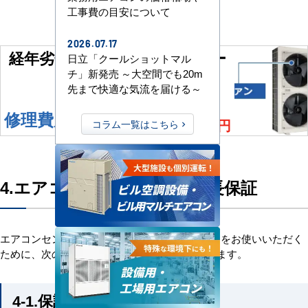
工事費の目安について
2026.07.17
経年劣化によるファンモーター
日立「クールショットマル
チ」新発売 ～大空間でも20m
及び室内基盤交換
先まで快適な気流を届ける～
100,000
修理費用およそ
円
コラム一覧はこちら
4.エアコンセンターACの延長保証
エアコンセンターACでは、永く業務用エアコンをお使いいただく
ために、次の様な延長保証の内容になっております。
4-1.保証対象