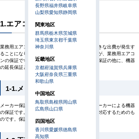
長野県
福井県
岐阜県
山梨県
愛知県
静岡県
1.エアコンの保証
関東地区
群馬県
栃木県
茨城県
埼玉県
東京都
千葉県
業務用エアコンが突然壊れてしまうと、急に大きな出費が発生す
神奈川県
ることになります。そんな急な出費を抑えるのが、業務用エアコ
近畿地区
ンの保証です。保証には、メーカー保証・工事保証の他に、機器
の延長保証という制度が存在します。
京都府
滋賀県
兵庫県
大阪府
奈良県
三重県
和歌山県
1-1.メーカー保証
中国地区
鳥取県
島根県
岡山県
メーカー保証とは、製品購入時に付帯されるメーカーによる機器
広島県
山口県
の保証です。主に、初期不良や製造上の欠陥に対応するためのも
のです。保証期間は1年間になります。
四国地区
香川県
愛媛県
徳島県
高知県