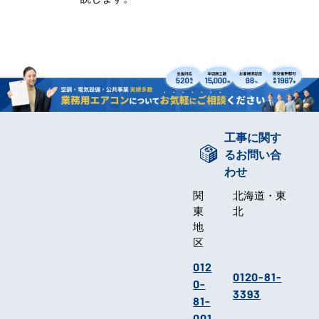
工事に関す
るお問い合
わせ
関
北海道・東
東
北
地
区
012
0120-81-
0-
3393
81-
001