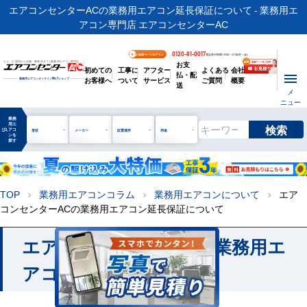
エアコンセンターACの業務用エアコン延長保証について - 業務用エ
アコン専門店 エアコンセンターAC
0120-81-0017
お客様ページログイン
電話受付時間 / 9:00～17:30(月～金)
お支
ビル・工場用から店舗・事務所まで | 業務用エアコン専門店
初めての
工事に
アフター
よくある
会社
払・配
お客様へ
ついて
サービス
ご質問
概要
業務用エアコンオンライン
No.1
ショップ
送
メ
ニュー
業務
用エ
検索
manage_search
アコ
形状
メーカー
設置場所
用途
ンを
探す
TOP
業務用エアコンコラム
業務用エアコンについて
エア
chevron_right
chevron_right
chevron_right
コンセンターACの業務用エアコン延長保証について
エアコンセンターACの業務用エ
アコンコラム