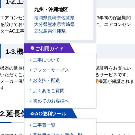
1-2.工事保証
九州・沖縄地区
エアコンセンターACが施工した箇所において、3年間の保証期間
福岡県
長崎県
佐賀県
を設けております。保証料はなく、工事完了後に、エアコンセン
大分県
熊本県
宮崎県
ターAC工事保証書を発行しております。
鹿児島県
沖縄県
ご利用ガイド
contact_support
1-3.機器の延長保証
工事について
機器の延長保証とは、保証期間や馬力に応じた保証料をお支払い
アフターサービス
いただくことで、機器の修理費用を追加保証するサービスです。
お支払・配送
メーカー保証1年+延長保証最大9年で、計
10年間
機器が保証されま
す。
よくあるご質問
初めてのお客様へ
2.延長保証の必要性
AC便利ツール
settings_suggest
工事費一覧
業務用エアコン価格一覧