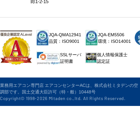
郎1-2-15
JQA-QMA12941
JQA-EM5506
品質：ISO9001
環境：ISO14001
個人情報保護士
SSLサーバ
認定証
証明書
業務用エアコン専門店 エアコンセンターACは、株式会社ミタデンの空
調部です。国土交通大臣許可（特・般）10448号
Copyright© 1998-
2026
Mitaden co.,ltd. All Rights Reserved.