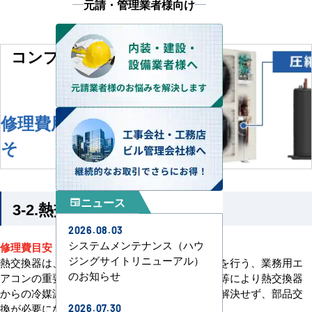
元請・管理業者様向け
コンプレッサー異常による
故障
300,00
修理費用およ
そ
0
円
ニュース
newspaper
3-2.熱交換器
2026.08.03
システムメンテナンス（ハウ
修理費目安：約150,000円～
ジングサイトリニューアル）
熱交換器は、冷媒と空気の熱を交換して冷暖房を行う、業務用エ
のお知らせ
アコンの重要部品です。長年の使用による劣化等により熱交換器
からの冷媒漏れが起こると、ガス補充だけでは解決せず、部品交
換が必要になります。
2026.07.30