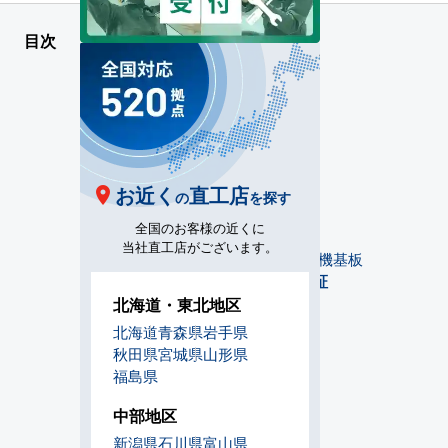
目次
エアコンの保証
メーカー保証
工事保証
機器の延長保証
延長保証の必要性
急な出費を抑える
管理のしやすさ
お近く
直工店
業務用エアコンの修理費
の
を探す
コンプレッサー
全国のお客様の近くに
熱交換器
当社直工店がございます。
ファンモーター及び室内機基板
エアコンセンターACの延長保証
保証対象
北海道・東北地区
保証期間
北海道
青森県
岩手県
保証料金
秋田県
宮城県
山形県
上限金額
福島県
対象外事例
まとめ
中部地区
新潟県
石川県
富山県