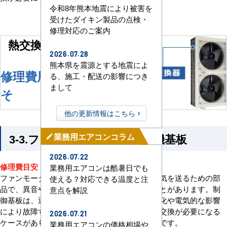
令和8年熊本地震により被害を
受けたダイキン製品の点検・
修理対応のご案内
熱交換器の汚れによる不良
2026.07.28
熊本県を震源とする地震によ
150,00
修理費用およ
る、施工・配送の影響につき
まして
そ
0
円
他の更新情報はこちら
3-3.ファンモーター及び室内機基板
業務用エアコンコラム
mode_edit
2026.07.22
修理費目安：約100,000円～
業務用エアコンは酷暑日でも
ファンモーターは、室内機のファンを回して空気を送るための部
使える？対応できる温度と注
品で、異音や回転不良などの不具合が起こることがあります。制
意点を解説
御基板は、運転を制御する電子部品で、経年劣化や電気的な影響
により故障することがあります。いずれも部品交換が必要になる
2026.07.21
ケースがあり、修理費が高額になりやすい箇所です。
業務用エアコンの価格相場や