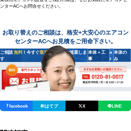
ンターACへお問合せください。
お取り替えのご相談は、格安+大安心のエアコン
センターACへお見積をご用命下さい。
ご相談
無料
！今すぐ
最適プラン
をご提案しま
本体＋工
本体の
o
す
事
み
r
facebook
はてブ
X
LINE