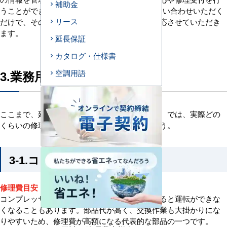
補助金
うことができます。エアコンセンターACへお問い合わせいただく
リース
だけで、その後のアフターフォローを迅速に対応させていただき
ます。
延長保証
カタログ・仕様書
3.業務用エアコンの修理費
空調用語
ここまで、延長保証のメリットを見てきました。では、実際どの
くらいの修理費がかかるのかを見ていきましょう。
3-1.コンプレッサー（圧縮機）
修理費目安：約300,000円～
コンプレッサーはエアコンの心臓部で、故障すると運転ができな
くなることもあります。部品代が高く、交換作業も大掛かりにな
りやすいため、修理費が高額になる代表的な部品の一つです。