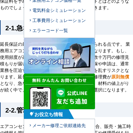
保証料を予め払ってまで延長保証に入るメリットとはどのような
ものでしょうか。延長保証のメリットを見ていきます。
電気料金シミュレーション
工事費用シミュレーション
2-1.急な出費を抑える
エラーコード一覧
延長保証の最大のメリットは、急な出費を抑えられる点です。 業
務用エアコンの修理費は、家庭用とは大きく異なります。もし、
使用頻度が高くなる時期にエアコンが故障し、数十万円の修理見
積もりが届いたらどうでしょうか。急な予算確保や申請は、通常
業務を圧迫するだけでなく、キャッシュフローを乱すリスクとな
ります。延長保証に加入することで、期間中の修理費が
原則無償
となり、急な出費の心配がなくなります。また、材料の値上がり
が続く中で、変動する修理費を抑えられる賢い選択になります。
2-2.管理のしやすさ
お役立ち情報
tips_and_updates
メーカー修理ご依頼連絡先
エアコンセンターACの延長保証へ加入された場合、販売・施工時
の情報を管理しているため、スムーズに保証対応や修理受付を行