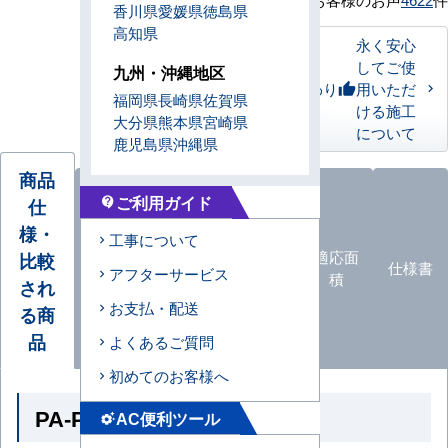
香川県
愛媛県
徳島県
高知県
永く安心
してご使
九州・沖縄地区
私たちのこだわり
用いただ
thumb_up
福岡県
長崎県
佐賀県
ける施工
大分県
熊本県
宮崎県
について
鹿児島県
沖縄県
商品
ご利用ガイド
仕
contact_support
様・
オプ
工事について
ション
エアコ
カタロ
適応面
比較
仕様書
アフターサービス
品
ン形状
グ
積
され
一覧
お支払・配送
る商
品
よくあるご質問
初めてのお客様へ
PA-P63U7SGNB の商品仕様
AC便利ツール
settings_suggest