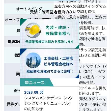
運転を効果的に行います。
左右方向への自動スイングでム
オートスイング
ラのない空調を提供。
元請・管理業者様向け
自動的に風向を調整し、室内の
オートフラップ（風向調整）
温度ムラを軽減。
風速を5段階で調整可能で、快
風速5段階切換
適かつ迅速に室温を整えます。
急・強・弱の3段階で風速を調
風速3段階切替（急強弱）
整可能。
吹出口ごとにフラップ設定を調
個別フラップ設定
整し、好みに合わせた空調が可
能。
1台の室外ユニットでツイン（2
台）、トリプル（3台）、ダブ
同時運転マルチ
ルツイン（4台）の室内ユニッ
ニュース
トを同時運転可能。
newspaper
銀イオン技術でウイルスを抑制
銀イオン抑制機能
2026.08.03
し、空気を清浄化します。
システムメンテナンス（ハウ
リモコン操作で吸込みグリルを
ジングサイトリニューアル）
昇降グリル（電動昇降式）
昇降可能。フィルター清掃が簡
のお知らせ
単で時間短縮に役立ちます。