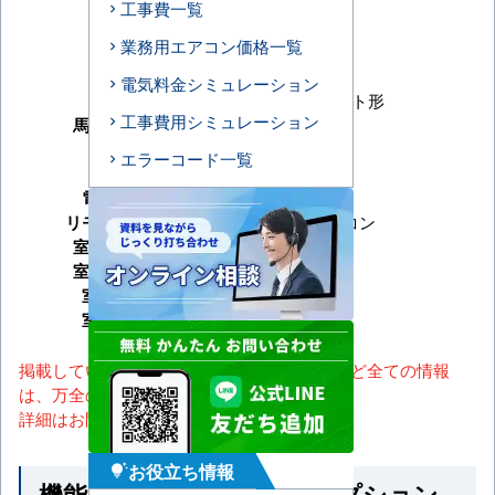
工事費一覧
メーカー
パナソニック
業務用エアコン価格一覧
シリーズ
XEPHY Premium
型番
PA-P63U7SGNB
電気料金シミュレーション
形状
4方向天井カセット形
工事費用シミュレーション
馬力（能力）
2.5馬力
冷房能力
エラーコード一覧
暖房能力
電源タイプ
単相200V
リモコンタイプ
ワイヤードリモコン
室内機サイズ
室外機サイズ
室内機重量
室外機重量
掲載しているスペック・セット内容・画像など全ての情報
は、万全の保証をいたしかねます。
詳細はお問い合わせください。
お役立ち情報
tips_and_updates
機能一覧 ※馬力・型番・オプション