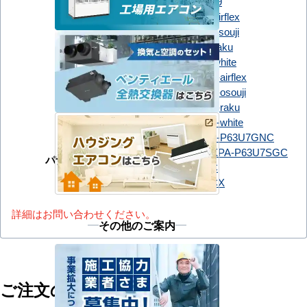
RCI-GP63RGHJ9
FDTZ636H6SA-airflex
FDTZ636H6SA-osouji
FDTZ636H6SA-raku
FDTZ636H6SA-white
三菱重工
FDTZ636HK6SA-airflex
FDTZ636HK6SA-osouji
FDTZ636HK6SA-raku
FDTZ636HK6SA-white
PA-P63U7GC
PA-P63U7GNC
PA-P63U7GNCX
PA-P63U7SGC
パナソニック
PA-P63U7SGNC
PA-P63U7SGNCX
詳細はお問い合わせください。
その他のご案内
ご注文の流れ