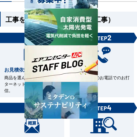
工事を依頼される方（機器＋工事）
1
2
STEP
STEP
お見積依頼
お打合せ
商品を選んで見積依頼をイン
当社担当とのお電話でのお打
ターネットまたはFAXで送
合せ。
信。
3
4
STEP
STEP