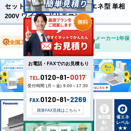
セット形 2.5馬力 シングル 省エネ型 単相
200V ワイヤードリモコン
全国送料無
メーカー1年保
全国工事対応
料
証
お電話・FAXでのお見積もり
0120-81-
0017
TEL.
受付時間 (月～金) 9:00～17:30
0120-81-
2269
FAX.
簡単FAX見積はこちら
新品直
同機種
個別運
省エネ
送
タイプ
転
レベル
最新機
別あり
あり
★★
種