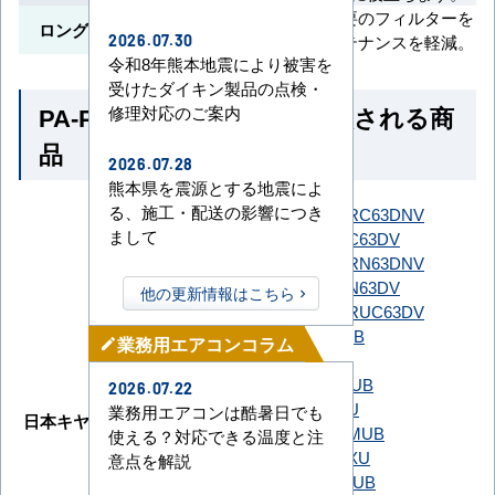
長期間交換不要のフィルターを
ロングライフフィルター
採用し、メンテナンスを軽減。
2026.07.30
令和8年熊本地震により被害を
受けたダイキン製品の点検・
PA-P63U7SGNB とよく比較される商
修理対応のご案内
品
2026.07.28
熊本県を震源とする地震によ
る、施工・配送の影響につき
SSRC63DNT
SSRC63DNV
まして
SSRC63DT
SSRC63DV
ダイキン
SSRN63DNT
SSRN63DNV
SSRN63DT
SSRN63DV
他の更新情報はこちら
SSRUC63DT
SSRUC63DV
GUXA063131MUB
業務用エアコンコラム
mode_edit
GUXA063131XU
GUXA06313J1MUB
2026.07.22
GUXA06313J1XU
業務用エアコンは酷暑日でも
日本キヤリア（旧：東芝）
GUXA06313JP1MUB
使える？対応できる温度と注
GUXA06313JP1XU
意点を解説
GUXA06313P1MUB