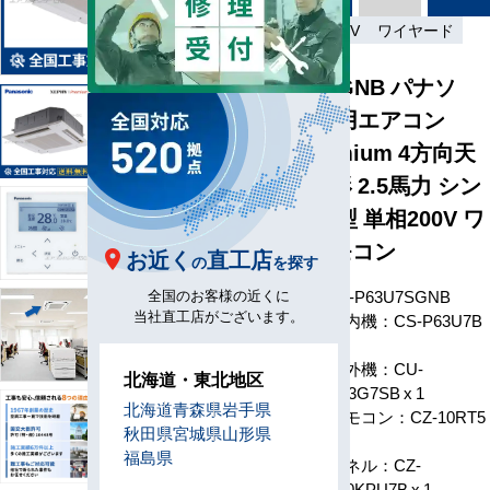
省エネ
単相200V
ワイヤード
PA-P63U7SGNB パナソ
ニック 業務用エアコン
XEPHY Premium 4方向天
井カセット形 2.5馬力 シン
グル 省エネ型 単相200V ワ
イヤードリモコン
お近く
直工店
の
を探す
型番
PA-P63U7SGNB
全国のお客様の近くに
当社直工店がございます。
室内機：CS-P63U7B
x 1
室外機：CU-
北海道・東北地区
P63G7SB x 1
構成
北海道
青森県
岩手県
リモコン：CZ-10RT5
秋田県
宮城県
山形県
x1
福島県
パネル：CZ-
160KPU7B x 1