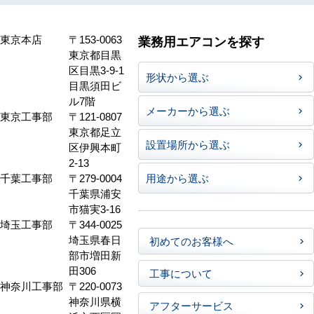
東京本店
〒153-0063
業務用エアコンを探す
東京都目黒
区目黒3-9-1
形状から選ぶ
目黒須田ビ
ル7階
メーカーから選ぶ
東京工事部
〒121-0807
東京都足立
設置場所から選ぶ
区伊興本町
2-13
千葉工事部
〒279-0004
用途から選ぶ
千葉県浦安
市猫実3-16
埼玉工事部
〒344-0025
埼玉県春日
初めてのお客様へ
部市増田新
田306
工事について
神奈川工事部
〒220-0073
神奈川県横
アフターサービス