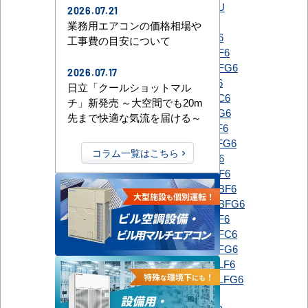
GUXA06313P1XU
2026.07.21
PLZ-ZRMP63G6
業務用エアコンの価格相場や
PLZ-ZRMP63GF6
工事費の目安について
PLZ-ZRMP63HBF6
PLZ-ZRMP63HBFG6
2026.07.17
PLZ-ZRMP63HF6
日立「クールショットマル
PLZ-ZRMP63HFC6
チ」新発売 ～大空間でも20m
PLZ-ZRMP63HFG6
先まで快適な気流を届ける～
PLZ-ZRMP63HLF6
PLZ-ZRMP63HLFG6
三菱電機
コラム一覧はこちら
PLZ-ZRMP63SG6
PLZ-ZRMP63SGF6
PLZ-ZRMP63SHBF6
PLZ-ZRMP63SHBFG6
PLZ-ZRMP63SHF6
PLZ-ZRMP63SHFC6
PLZ-ZRMP63SHFG6
PLZ-ZRMP63SHLF6
PLZ-ZRMP63SHLFG6
RCI-GP63RGH9
日立