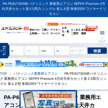
PA-P63U7SGNB パナソニック 業務用エアコン XEPHY Premium 4方
向天井カセット形 2.5馬力 シングル 省エネ型 単相200V ワイヤードリ
モコン
0120-81-0017
お客様ページログイン
電話受付時間 / 9:00～17:30(月～金)
お支
ビル・工場用から店舗・事務所まで | 業務用エアコン専門店
初めての
工事に
アフター
よくある
会社
払・配
お客様へ
ついて
サービス
ご質問
概要
業務用エアコンオンライン
No.1
ショップ
送
メ
ニュー
業務
用エ
検索
manage_search
アコ
形状
メーカー
設置場所
用途
ンを
探す
TOP
パナソニック業務用エアコン
PA-P63U7SGNB パナソニッ
chevron_right
chevron_right
ク 業務用エアコン XEPHY Premium 4方向天井カセット形 2.5馬力 シン
グル 省エネ型 単相200V ワイヤードリモコン
PA-P63U7SGNB パナソニック 業務用エ
アコン XEPHY Premium 4方向天井カ