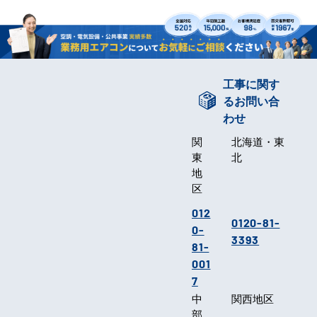
工事に関す
るお問い合
わせ
関
北海道・東
東
北
地
区
012
0120-81-
0-
3393
81-
001
7
中
関西地区
部