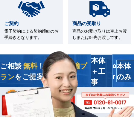
ご契約
商品の受取り
電子契約による契約締結のお
商品のお受け取りは車上お渡
手続きとなります。
しまたは軒先お渡しです。
本体
ご相談
無料
！今すぐ
最適プ
本体
o
＋工
ラン
をご提案します
のみ
r
事