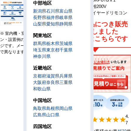
中部地区
電源
単相200V
新潟県
石川県
富山県
リモコン
ワイヤードリモコン
長野県
福井県
岐阜県
旧型番商品につき販売
山梨県
愛知県
静岡県
は終了しました
※ 室内機・室外機・リモコ
関東地区
後継機種はこちらです
ン・設置例の画像はイメー
群馬県
栃木県
茨城県
ジです。メーカー、機種等
埼玉県
東京都
千葉県
で異なります。
神奈川県
近畿地区
京都府
滋賀県
兵庫県
大阪府
奈良県
三重県
和歌山県
中国地区
鳥取県
島根県
岡山県
広島県
山口県
【形状別】満足
4.
star
star
star
star
star
度
7
四国地区
お客様のお声
4622
件