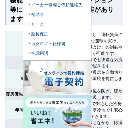
メーカー修理ご依頼連絡先
等によって付いていない機能があり
補助金
ます
リース
延長保証
人の動きを検知し、運転負荷に
応じて効率的な運転を実行。
カタログ・仕様書
エコナビ
「風あて」「風よけ」の制御や
個別風向設定が可能です。
空調用語
天井の高い部屋でも快適な気流
高天井対応
が足元まで届きます。
室温に応じて冷暖房を自動切り
冷暖自動切換
替えし、快適な環境を提供しま
す。
暖房開始時に冷風を防ぎ、暖か
暖房優先（ホットスタート）
い空調を実現します。
外気温-15°Cまで対応した冷房
年間冷房（-15°C）
運転が可能で、寒冷地でも安心
して使用できます。
室温を一定に保ちながら、除湿
ドライ機能