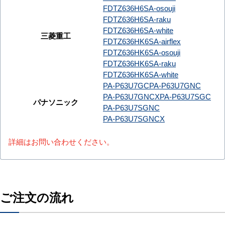
FDTZ636H6SA-osouji
FDTZ636H6SA-raku
FDTZ636H6SA-white
三菱重工
FDTZ636HK6SA-airflex
FDTZ636HK6SA-osouji
FDTZ636HK6SA-raku
FDTZ636HK6SA-white
PA-P63U7GC
PA-P63U7GNC
PA-P63U7GNCX
PA-P63U7SGC
パナソニック
PA-P63U7SGNC
PA-P63U7SGNCX
詳細はお問い合わせください。
ご注文の流れ