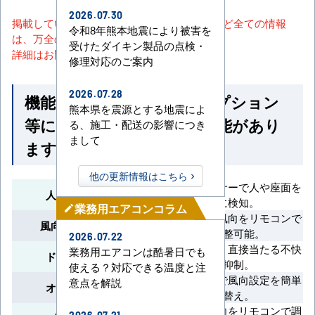
2026.07.30
掲載しているスペック・セット内容・画像など全ての情報
令和8年熊本地震により被害を
は、万全の保証をいたしかねます。
受けたダイキン製品の点検・
詳細はお問い合わせください。
修理対応のご案内
2026.07.28
機能一覧 ※馬力・型番・オプション
熊本県を震源とする地震によ
等によって付いていない機能があり
る、施工・配送の影響につき
まして
ます
他の更新情報はこちら
360°回転センサーで人や座面を
人感ムーブアイ
正確に検知。
業務用エアコンコラム
mode_edit
吹出口ごとに風向をリモコンで
風向独立自在設定
個別調整可能。
2026.07.22
風速を軽減し、直接当たる不快
業務用エアコンは酷暑日でも
ドラフトセーブ
感を抑制。
使える？対応できる温度と注
リモコン操作で風向設定を簡単
意点を解説
オートスイング
切り替え。
上下方向の風向をリモコンで調