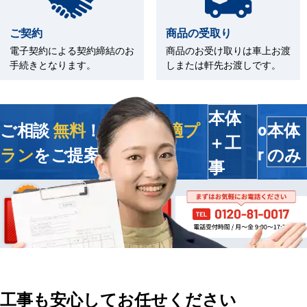
ご契約
商品の受取り
電子契約による契約締結のお
商品のお受け取りは車上お渡
手続きとなります。
しまたは軒先お渡しです。
本体
ご相談
無料
！今すぐ
最適プ
本体
o
＋工
ラン
をご提案します
のみ
r
事
工事も安心してお任せください