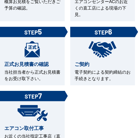
概算お見積をご覧いただきご
エアコンセンターACのお近
予算の確認。
くの直工店による現場の下
見。
5
6
STEP
STEP
正式お見積書の確認
ご契約
当社担当者から正式お見積書
電子契約による契約締結のお
をお受け取下さい。
手続きとなります。
7
STEP
エアコン取付工事
お近くの当社指定工事店（直