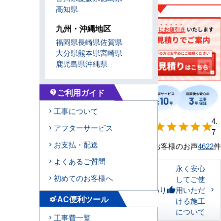
高知県
九州・沖縄地区
福岡県
長崎県
佐賀県
大分県
熊本県
宮崎県
鹿児島県
沖縄県
ご利用ガイド
contact_support
工事について
【形状別】満足
4.
star
star
star
star
star
アフターサービス
度
7
お支払・配送
お客様のお声
4622
件
よくあるご質問
永く安心
初めてのお客様へ
してご使
私たちのこだわり
用いただ
thumb_up
AC便利ツール
settings_suggest
ける施工
について
工事費一覧