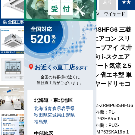
別あり
あり
★★
種
省エネ
単相200V
ワイヤード
PLZ-ZRMP63SHFG6 三菱
電機 業務用エアコン スリ
ムZR 人感ムーブアイ 天井
カセット4方向 i-スクエア
ぐるっとスマート気流 2.5
お近く
直工店
の
を探す
馬力 シングル 省エネ型 単
全国のお客様の近くに
相200V ワイヤードリモコ
当社直工店がございます。
ン
北海道・東北地区
型番
PLZ-ZRMP63SHFG6
北海道
青森県
岩手県
室内機：PL-
秋田県
宮城県
山形県
ZRP63HA5 x 1
福島県
室外機：PUZ-
ZRMP63SKA16 x 1
中部地区