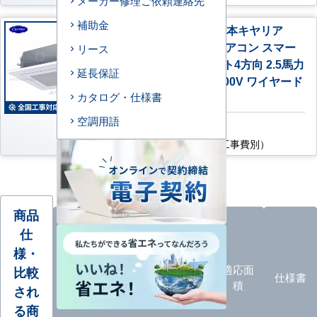
メーカー修理ご依頼連絡先
補助金
GUEA06311J1MUB 日本キヤリア
（旧：東芝） 業務用エアコン スマー
リース
トエコneo 天井カセット4方向 2.5馬力
延長保証
シングル 標準型 単相200V ワイヤード
リモコン
カタログ・仕様書
空調用語
AC特別価格
192,300
円
（税込・工事費別）
商品
仕
様・
オプ
ション
エアコ
カタロ
適応面
比較
仕様書
品
ン形状
グ
積
され
一覧
る商