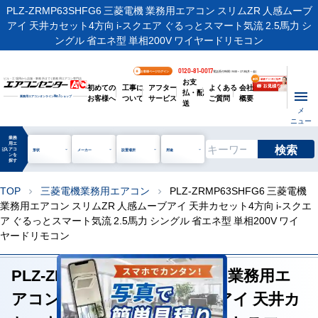
PLZ-ZRMP63SHFG6 三菱電機 業務用エアコン スリムZR 人感ムーブ
アイ 天井カセット4方向 i-スクエア ぐるっとスマート気流 2.5馬力 シ
ングル 省エネ型 単相200V ワイヤードリモコン
0120-81-0017
お客様ページログイン
電話受付時間 / 9:00～17:30(月～金)
お支
ビル・工場用から店舗・事務所まで | 業務用エアコン専門店
初めての
工事に
アフター
よくある
会社
払・配
お客様へ
ついて
サービス
ご質問
概要
業務用エアコンオンライン
No.1
ショップ
送
メ
ニュー
業務
用エ
検索
manage_search
アコ
形状
メーカー
設置場所
用途
ンを
探す
TOP
三菱電機業務用エアコン
PLZ-ZRMP63SHFG6 三菱電機
chevron_right
chevron_right
業務用エアコン スリムZR 人感ムーブアイ 天井カセット4方向 i-スクエ
ア ぐるっとスマート気流 2.5馬力 シングル 省エネ型 単相200V ワイ
ヤードリモコン
PLZ-ZRMP63SHFG6 三菱電機 業務用エ
アコン スリムZR 人感ムーブアイ 天井カ