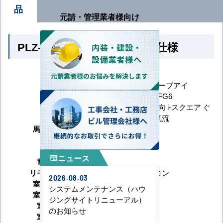
品
元請・管理業者様向け
PLZ-ZRMP63SHFG6 の商品仕様
メーカー
三菱電機
シリーズ
スリムZR 人感ムーブアイ
型番
PLZ-ZRMP63SHFG6
天井カセット4方向 i-スクエア ぐ
形状
るっとスマート気流
馬力（能力）
2.5馬力
冷房能力
暖房能力
ニュース
newspaper
電源タイプ
単相200V
リモコンタイプ
ワイヤードリモコン
2026.08.03
室内機サイズ
システムメンテナンス（ハウ
室外機サイズ
ジングサイトリニューアル）
室内機重量
のお知らせ
室外機重量