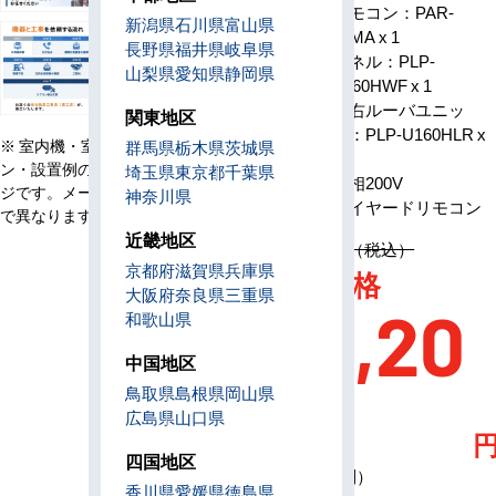
リモコン：PAR-
新潟県
石川県
富山県
構成
48MA x 1
長野県
福井県
岐阜県
パネル：PLP-
山梨県
愛知県
静岡県
P160HWF x 1
左右ルーバユニッ
関東地区
ト：PLP-U160HLR x
※ 室内機・室外機・リモコ
群馬県
栃木県
茨城県
1
ン・設置例の画像はイメー
埼玉県
東京都
千葉県
電源
単相200V
ジです。メーカー、機種等
神奈川県
リモコン
ワイヤードリモコン
で異なります。
近畿地区
定価 1,667,600円（税込）
京都府
滋賀県
兵庫県
AC特別価格
大阪府
奈良県
三重県
258,20
和歌山県
中国地区
0
鳥取県
島根県
岡山県
広島県
山口県
四国地区
（税込・工事費別）
香川県
愛媛県
徳島県