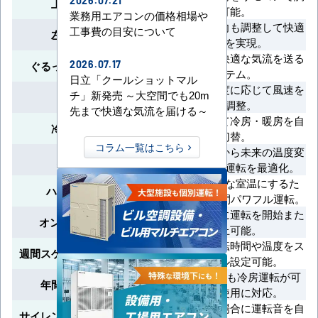
2026.07.21
上下風向切換
整可能。
業務用エアコンの価格相場や
左右方向の風向も調整して快適
工事費の目安について
左右風向切換
な空間を実現。
360°全方位に快適な気流を送る
ぐるっとスマート気流
2026.07.17
システム。
日立「クールショットマル
室温や設定温度に応じて風速を
チ」新発売 ～大空間でも20m
風速自動
自動調整。
先まで快適な気流を届ける～
室温に合わせて冷房・暖房を自
冷暖自動運転
動切替。
コラム一覧はこちら
室温や外気温から未来の温度変
先読み運転
化を予測し、運転を最適化。
短時間で快適な室温にするた
ハイパワー運転
め、最大30分間パワフル運転。
指定した時間に運転を開始また
オン/オフタイマー
は停止可能。
曜日ごとの運転時間や温度をス
週間スケジュールタイマー
ケジュール設定可能。
外気温-15℃でも冷房運転が可
年間冷房運転対応
能で通年使用に対応。
外気温が低い場合に運転音を自
サイレント制御（冷房時）