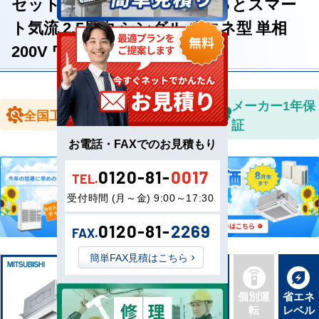
セット4方向 i-スクエア ぐるっとスマー
ト気流 2.5馬力 シングル 省エネ型 単相
200V ワイヤードリモコン
全国送料無
メーカー1年保
全国工事対応
料
証
お電話・FAXでのお見積もり
0120-81-
0017
TEL.
受付時間 (月～金) 9:00～17:30
0120-81-
2269
FAX.
簡単FAX見積はこちら
新品直
同機種
個別運
省エネ
送
タイプ
転
レベル
最新機