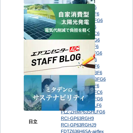
PLZ-ZRMP63G6
PLZ-ZRMP63GF6
PLZ-ZRMP63HBF6
PLZ-ZRMP63HBFG6
PLZ-ZRMP63HF6
PLZ-ZRMP63HFC6
PLZ-ZRMP63HFG6
PLZ-ZRMP63HLF6
PLZ-ZRMP63HLFG6
三菱電機
PLZ-ZRMP63SG6
PLZ-ZRMP63SGF6
PLZ-ZRMP63SHBF6
PLZ-ZRMP63SHBFG6
PLZ-ZRMP63SHF6
PLZ-ZRMP63SHFC6
PLZ-ZRMP63SHFG6
PLZ-ZRMP63SHLF6
PLZ-ZRMP63SHLFG6
RCI-GP63RGH9
日立
RCI-GP63RGHJ9
FDTZ636H6SA-airflex