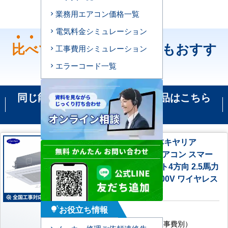
業務用エアコン価格一覧
電気料金シミュレーション
比べて
ください！どちらもおすす
工事費用シミュレーション
め！
エラーコード一覧
同じ能力の機種で比較される商品はこちら
です
GUEA06311J1XU 日本キヤリア
（旧：東芝） 業務用エアコン スマー
トエコneo 天井カセット4方向 2.5馬力
シングル 標準型 単相200V ワイヤレス
リモコン
お役立ち情報
AC特別価格
tips_and_updates
192,100
円
（税込・工事費別）