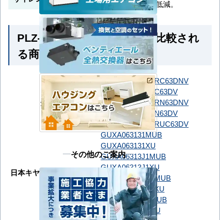
動で低減。
PLZ-ZRMP63SHFG6 とよく比較され
る商品
SSRC63DNT
SSRC63DNV
SSRC63DT
SSRC63DV
ダイキン
SSRN63DNT
SSRN63DNV
SSRN63DT
SSRN63DV
SSRUC63DT
SSRUC63DV
GUXA063131MUB
GUXA063131XU
その他のご案内
GUXA06313J1MUB
GUXA06313J1XU
日本キヤリア（旧：東芝）
GUXA06313JP1MUB
GUXA06313JP1XU
GUXA06313P1MUB
GUXA06313P1XU