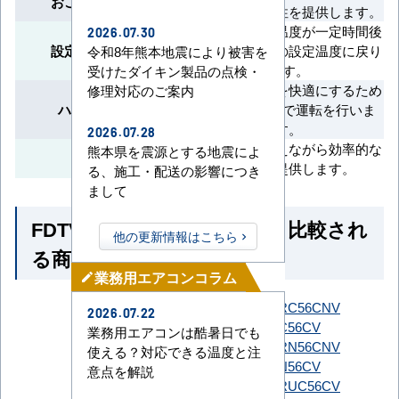
おこのみ設定運転
モードで快適性を提供します。
変更した設定温度が一定時間後
2026.07.30
設定温度自動復帰
に自動的に元の設定温度に戻り
令和8年熊本地震により被害を
ます。
受けたダイキン製品の点検・
短時間で室温を快適にするため
修理対応のご案内
ハイパワー運転
に、最大風量で運転を行いま
す。
2026.07.28
消費電力を抑えながら効率的な
熊本県を震源とする地震によ
省エネ運転
冷暖房を提供します。
る、施工・配送の影響につき
まして
FDTV566H5SA-white とよく比較され
他の更新情報はこちら
る商品
業務用エアコンコラム
mode_edit
SZRC56CNT
SZRC56CNV
2026.07.22
SZRC56CT
SZRC56CV
業務用エアコンは酷暑日でも
ダイキン
SZRN56CNT
SZRN56CNV
使える？対応できる温度と注
SZRN56CT
SZRN56CV
意点を解説
SZRUC56CT
SZRUC56CV