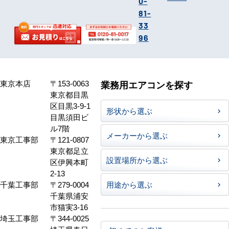
0-
81-
33
96
東京本店
〒153-0063
業務用エアコンを探す
東京都目黒
区目黒3-9-1
形状から選ぶ
目黒須田ビ
ル7階
メーカーから選ぶ
東京工事部
〒121-0807
東京都足立
設置場所から選ぶ
区伊興本町
2-13
千葉工事部
〒279-0004
用途から選ぶ
千葉県浦安
市猫実3-16
埼玉工事部
〒344-0025