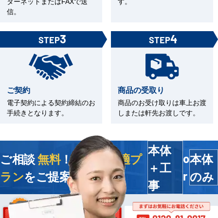
ターネットまたはFAXで送
す。
信。
3
4
STEP
STEP
ご契約
商品の受取り
電子契約による契約締結のお
商品のお受け取りは車上お渡
手続きとなります。
しまたは軒先お渡しです。
本体
ご相談
無料
！今すぐ
最適プ
本体
o
＋工
ラン
をご提案します
のみ
r
事