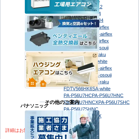
RCI-GP56RSHJ12
日立
RCIC-GP56RSH4
RCIC-GP56RSHJ4
FDTCV566H6S-airflex
FDTCV566HK6S-airflex
FDTV566H6SA-airflex
FDTV566H6SA-osouji
FDTV566H6SA-raku
三菱重工
FDTV566H6SA-white
FDTV566HK6SA-airflex
FDTV566HK6SA-osouji
FDTV566HK6SA-raku
FDTV566HK6SA-white
PA-P56U7HC
PA-P56U7HNC
その他のご案内
PA-P56U7HNCX
PA-P56U7SHC
パナソニック
PA-P56U7SHNC
PA-P56U7SHNCX
詳細はお問い合わせください。