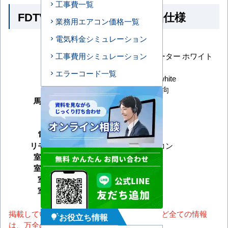
工事費一覧
FDTV566H5SA-white の商品仕様
業務用エアコン価格一覧
電気料金シミュレーション
メーカー
三菱重工
ハイパーインバーター ホワイト
工事費用シミュレーション
シリーズ
パネル
エラーコード一覧
型番
FDTV566H5SA-white
形状
天井カセット4方向
馬力（能力）
2.3馬力
冷房能力
暖房能力
電源タイプ
三相200V
リモコンタイプ
ワイヤードリモコン
室内機サイズ
室外機サイズ
室内機重量
室外機重量
掲載しているスペック・セット内容・画像など全ての情報
お役立ち情報
tips_and_updates
は、万全の保証をいたしかねます。