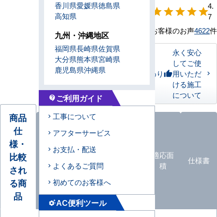
香川県
愛媛県
徳島県
【形状別】満足
4.
star
star
star
star
star
高知県
度
7
お客様のお声
4622
件
九州・沖縄地区
福岡県
長崎県
佐賀県
永く安心
大分県
熊本県
宮崎県
してご使
鹿児島県
沖縄県
私たちのこだわり
用いただ
thumb_up
ける施工
について
ご利用ガイド
contact_support
商品
工事について
仕
アフターサービス
様・
オプ
お支払・配送
ション
エアコ
カタロ
適応面
比較
仕様書
よくあるご質問
品
ン形状
グ
積
され
一覧
る商
初めてのお客様へ
品
AC便利ツール
settings_suggest