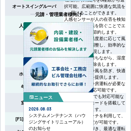
オートスイングルーバ
択可能。広範囲に快適な気流を
届けることができます。
元請・管理業者様向け
人感センサーが人の在否を検知
人感センサ制御
し、無駄な運転を防ぐことでエ
ネルギーを節約します。
部屋の状況や温度差に応じて風
風量自動
量を自動的に調整し、効率的な
空調を実現します。
室温を適切に保ちながら、湿度
ドライ
を効果的に除去します。
暖房開始時に冷風を防ぎ、快適
ホットスタート
な暖房運転を提供します。
季節を問わず冷房運転が必要な
年間冷房運転
環境にも対応可能です。
外気温が-15℃でも対応可能な
ニュース
newspaper
室外静音運転
静音冷房運転モードを搭載して
います。
2026.08.03
システムメンテナンス（ハウ
制御盤のスイッチを利用して、
[F1]、[F2]スイッチ
ジングサイトリニューアル）
直接機能設定が可能です。
のお知らせ
設定温度に基づき、最適な運転