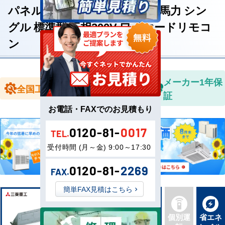
パネル 天井カセット4方向 2.3馬力 シン
グル 標準型 三相200V ワイヤードリモコ
ン
全国送料無
メーカー1年保
全国工事対応
料
証
お電話・FAXでのお見積もり
0120-81-
0017
TEL.
受付時間 (月～金) 9:00～17:30
0120-81-
2269
FAX.
簡単FAX見積はこちら
新品直
同機種
個別運
省エネ
送