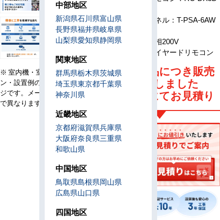
中部地区
x 1
新潟県
石川県
富山県
パネル：T-PSA-6AW
長野県
福井県
岐阜県
x 1
山梨県
愛知県
静岡県
電源
三相200V
リモコン
ワイヤードリモコン
関東地区
旧型番商品につき販売
※ 室内機・室外機・リモコ
群馬県
栃木県
茨城県
は終了しました
ン・設置例の画像はイメー
埼玉県
東京都
千葉県
ジです。メーカー、機種等
最新機種にてお見積り
神奈川県
で異なります。
近畿地区
京都府
滋賀県
兵庫県
大阪府
奈良県
三重県
和歌山県
中国地区
鳥取県
島根県
岡山県
広島県
山口県
四国地区