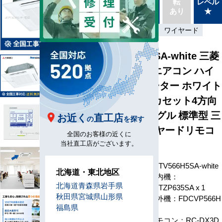
タイプ
転
レベル
最新機
別あり
あり
★
種
標準
三相200V
ワイヤード
FDTV566H5SA-white 三菱
重工 業務用エアコン ハイ
パーインバーター ホワイト
パネル 天井カセット4方向
2.3馬力 シングル 標準型 三
お近く
直工店
の
を探す
相200V ワイヤードリモコ
全国のお客様の近くに
ン
当社直工店がございます。
型番
FDTV566H5SA-white
北海道・東北地区
室内機：
北海道
青森県
岩手県
FDTZP635SA x 1
秋田県
宮城県
山形県
室外機：FDCVP566H
福島県
x 1
構成
リモコン：RC-DX3D