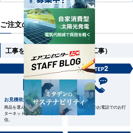
ご注文の流れ
工事を依頼される方（機器＋工事）
1
2
STEP
STEP
お見積依頼
お打合せ
商品を選んで見積依頼をイン
当社担当とのお電話でのお打
ターネットまたはFAXで送
合せ。
信。