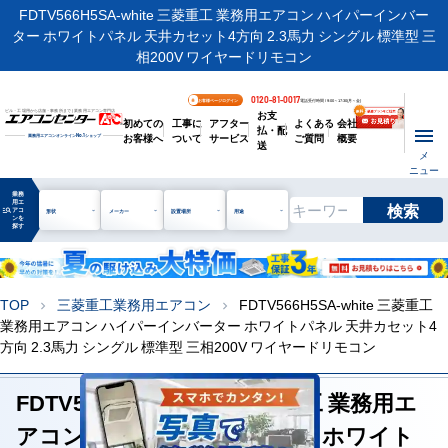
FDTV566H5SA-white 三菱重工 業務用エアコン ハイパーインバー
ター ホワイトパネル 天井カセット4方向 2.3馬力 シングル 標準型 三
相200V ワイヤードリモコン
0120-81-0017
お客様ページログイン
電話受付時間 / 9:00～17:30(月～金)
お支
ビル・工場用から店舗・事務所まで | 業務用エアコン専門店
初めての
工事に
アフター
よくある
会社
払・配
お客様へ
ついて
サービス
ご質問
概要
業務用エアコンオンライン
No.1
ショップ
送
メ
ニュー
業務
用エ
検索
manage_search
アコ
形状
メーカー
設置場所
用途
ンを
探す
TOP
三菱重工業務用エアコン
FDTV566H5SA-white 三菱重工
chevron_right
chevron_right
業務用エアコン ハイパーインバーター ホワイトパネル 天井カセット4
方向 2.3馬力 シングル 標準型 三相200V ワイヤードリモコン
FDTV566H5SA-white 三菱重工 業務用エ
アコン ハイパーインバーター ホワイト