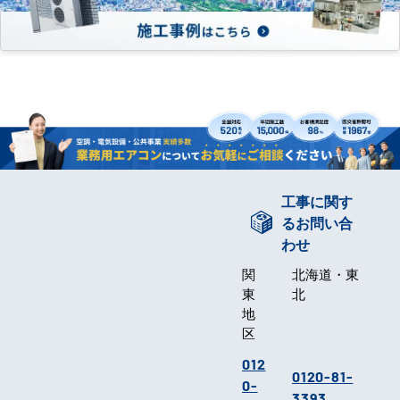
工事に関す
るお問い合
わせ
関
北海道・東
東
北
地
区
012
0120-81-
0-
3393