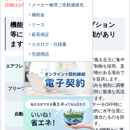
詳細はお問い合わせください。
メーカー修理ご依頼連絡先
補助金
機能一覧 ※馬力・型番・オプション
リース
等によって付いていない機能があり
延長保証
ます
カタログ・仕様書
空調用語
AirFlexパネルが風を足元に集中
エアフレックス（風よけ）機
させるスイング制御を採用。直
能
下エリアや障害物がある場合で
も快適な空調を提供します。
吹出口ごとに風向を個別に調整
フリーフロー（風向個別制
でき、必要な場所に最適な気流
御）
を届けます。
暖房終了時やサーモOFF時に
ルーバーを自動的に水平位置に
自動水平セット機構
戻し、冷風が直接当たるのを防
ぎます。
左右方向の風向を8種類から選