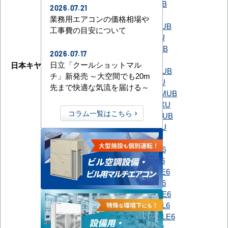
GUEA056111MUB
2026.07.21
GUEA056111XU
業務用エアコンの価格相場や
GUEA05611J1MUB
工事費の目安について
GUEA05611J1XU
GUSA056131MUB
2026.07.17
GUSA056131XU
日立「クールショットマル
日本キヤリア（旧：東芝）
GUSA05613J1MUB
チ」新発売 ～大空間でも20m
GUSA05613J1XU
先まで快適な気流を届ける～
GUSA05613JP1MUB
GUSA05613JP1XU
コラム一覧はこちら
GUSA05613P1MUB
GUSA05613P1XU
PLZ-ERMP56H6
PLZ-ERMP56HE6
PLZ-ERMP56HL6
PLZ-ERMP56HLE6
三菱電機
PLZ-ERMP56SH6
PLZ-ERMP56SHE6
PLZ-ERMP56SHL6
PLZ-ERMP56SHLE6
RCI-GP56RSH12