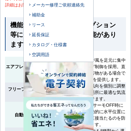
詳細はお問い合わせください。
メーカー修理ご依頼連絡先
補助金
機能一覧 ※馬力・型番・オプション
リース
等によって付いていない機能があり
延長保証
ます
カタログ・仕様書
空調用語
AirFlexパネルが風を足元に集中
エアフレックス（風よけ）機
させるスイング制御を採用。直
能
下エリアや障害物がある場合で
も快適な空調を提供します。
吹出口ごとに風向を個別に調整
フリーフロー（風向個別制
でき、必要な場所に最適な気流
御）
を届けます。
暖房終了時やサーモOFF時に
ルーバーを自動的に水平位置に
自動水平セット機構
戻し、冷風が直接当たるのを防
ぎます。
左右方向の風向を8種類から選