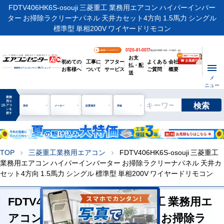
FDTV406HK6S-osouji 三菱重工 業務用エアコン ハイパーインバー
ター お掃除ラクリーナパネル 天井カセット4方向 1.5馬力 シングル
標準型 単相200V ワイヤードリモコン
0120-81-0017
お客様ページログイン
電話受付時間 / 9:00～17:30(月～金)
お支
ビル・工場用から店舗・事務所まで | 業務用エアコン専門店
初めての
工事に
アフター
よくある
会社
払・配
お客様へ
ついて
サービス
ご質問
概要
業務用エアコンオンライン
No.1
ショップ
送
メ
ニュー
業務
用エ
検索
manage_search
アコ
形状
メーカー
設置場所
用途
ンを
探す
TOP
三菱重工業務用エアコン
FDTV406HK6S-osouji 三菱重工
chevron_right
chevron_right
業務用エアコン ハイパーインバーター お掃除ラクリーナパネル 天井カ
セット4方向 1.5馬力 シングル 標準型 単相200V ワイヤードリモコン
FDTV406HK6S-osouji 三菱重工 業務用エ
アコン ハイパーインバーター お掃除ラ