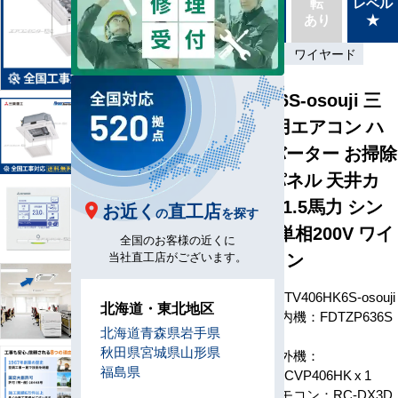
タイプ
転
レベル
最新機
別あり
あり
★
種
標準
単相200V
ワイヤード
FDTV406HK6S-osouji 三
菱重工 業務用エアコン ハ
イパーインバーター お掃除
ラクリーナパネル 天井カ
セット4方向 1.5馬力 シン
お近く
直工店
の
を探す
グル 標準型 単相200V ワイ
全国のお客様の近くに
ヤードリモコン
当社直工店がございます。
型番
FDTV406HK6S-osouji
北海道・東北地区
室内機：FDTZP636S
北海道
青森県
岩手県
x 1
秋田県
宮城県
山形県
室外機：
福島県
FDCVP406HK x 1
構成
リモコン：RC-DX3D