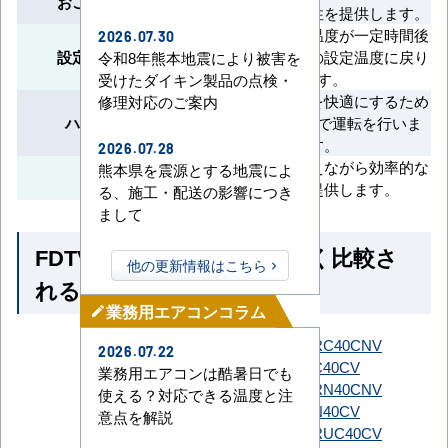
おこのみ設定運転
モードで快適性を提供します。
変更した設定温度が一定時間後
2026.07.30
設定温度自動復帰
に自動的に元の設定温度に戻り
令和8年熊本地震により被害を
ます。
受けたダイキン製品の点検・
短時間で室温を快適にするため
修理対応のご案内
ハイパワー運転
に、最大風量で運転を行いま
す。
2026.07.28
消費電力を抑えながら効率的な
熊本県を震源とする地震によ
省エネ運転
冷暖房を提供します。
る、施工・配送の影響につき
まして
FDTV406HK6S-osouji とよく比較さ
他の更新情報はこちら
れる商品
業務用エアコンコラム
mode_edit
SZRC40CNT
SZRC40CNV
2026.07.22
SZRC40CT
SZRC40CV
業務用エアコンは酷暑日でも
ダイキン
SZRN40CNT
SZRN40CNV
使える？対応できる温度と注
SZRN40CT
SZRN40CV
意点を解説
SZRUC40CT
SZRUC40CV