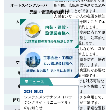
オートスイングルーバ
択可能。広範囲に快適な気流を
届けることができます。
元請・管理業者様向け
人感センサーが人の在否を検知
人感センサ制御
し、無駄な運転を防ぐことでエ
ネルギーを節約します。
部屋の状況や温度差に応じて風
風量自動
量を自動的に調整し、効率的な
空調を実現します。
室温を適切に保ちながら、湿度
ドライ
を効果的に除去します。
暖房開始時に冷風を防ぎ、快適
ホットスタート
な暖房運転を提供します。
季節を問わず冷房運転が必要な
年間冷房運転
環境にも対応可能です。
外気温が-15℃でも対応可能な
ニュース
newspaper
室外静音運転
静音冷房運転モードを搭載して
います。
2026.08.03
システムメンテナンス（ハウ
制御盤のスイッチを利用して、
[F1]、[F2]スイッチ
ジングサイトリニューアル）
直接機能設定が可能です。
のお知らせ
設定温度に基づき、最適な運転