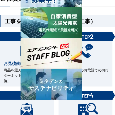
工事を依頼される方（機器＋工事）
1
2
STEP
STEP
お見積依頼
お打合せ
商品を選んで見積依頼をイン
当社担当とのお電話でのお打
ターネットまたはFAXで送
合せ。
信。
3
4
STEP
STEP