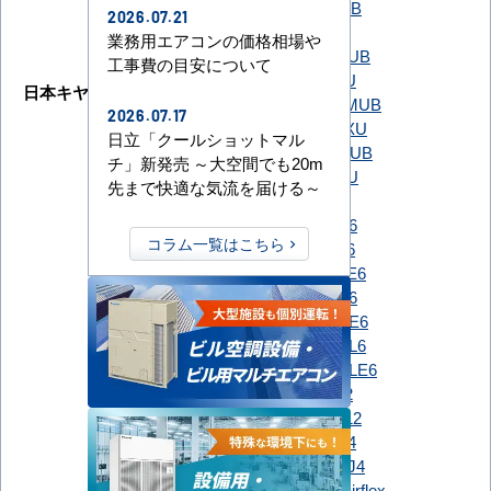
GUSA040131MUB
2026.07.21
GUSA040131XU
業務用エアコンの価格相場や
GUSA04013J1MUB
工事費の目安について
GUSA04013J1XU
日本キヤリア（旧：東芝）
GUSA04013JP1MUB
2026.07.17
GUSA04013JP1XU
日立「クールショットマル
GUSA04013P1MUB
チ」新発売 ～大空間でも20m
GUSA04013P1XU
先まで快適な気流を届ける～
PLZ-ERMP40H6
PLZ-ERMP40HE6
コラム一覧はこちら
PLZ-ERMP40HL6
PLZ-ERMP40HLE6
三菱電機
PLZ-ERMP40SH6
PLZ-ERMP40SHE6
PLZ-ERMP40SHL6
PLZ-ERMP40SHLE6
RCI-GP40RSH12
RCI-GP40RSHJ12
日立
RCIC-GP40RSH4
RCIC-GP40RSHJ4
FDTCV406H6S-airflex