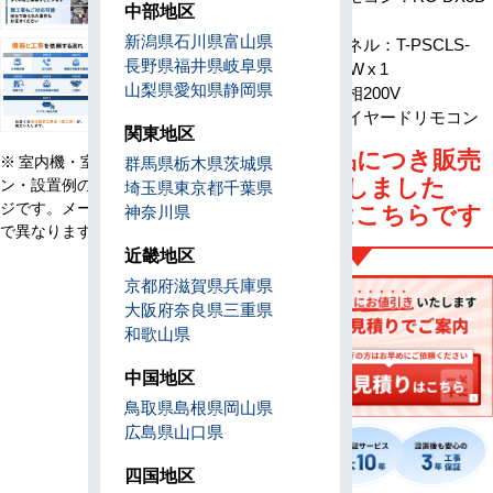
中部地区
x 1
新潟県
石川県
富山県
パネル：T-PSCLS-
長野県
福井県
岐阜県
6AW x 1
山梨県
愛知県
静岡県
電源
単相200V
リモコン
ワイヤードリモコン
関東地区
旧型番商品につき販売
※ 室内機・室外機・リモコ
群馬県
栃木県
茨城県
は終了しました
ン・設置例の画像はイメー
埼玉県
東京都
千葉県
ジです。メーカー、機種等
後継機種はこちらです
神奈川県
で異なります。
近畿地区
京都府
滋賀県
兵庫県
大阪府
奈良県
三重県
和歌山県
中国地区
鳥取県
島根県
岡山県
広島県
山口県
四国地区