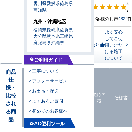
香川県
愛媛県
徳島県
【形状別】満足
4.
star
star
star
star
star
高知県
度
7
お客様のお声
4622
件
九州・沖縄地区
福岡県
長崎県
佐賀県
永く安心
大分県
熊本県
宮崎県
してご使
鹿児島県
沖縄県
私たちのこだわり
用いただ
thumb_up
ける施工
について
ご利用ガイド
contact_support
商品
工事について
仕
アフターサービス
様・
オプ
お支払・配送
ション
エアコ
カタロ
適応面
比較
仕様書
よくあるご質問
品
ン形状
グ
積
され
一覧
る商
初めてのお客様へ
品
AC便利ツール
settings_suggest