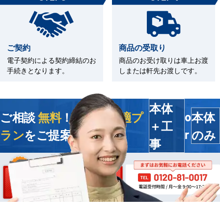
ご契約
商品の受取り
電子契約による契約締結のお
商品のお受け取りは車上お渡
手続きとなります。
しまたは軒先お渡しです。
本体
ご相談
無料
！今すぐ
最適プ
本体
o
＋工
ラン
をご提案します
のみ
r
事