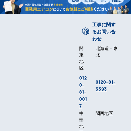
工事に関す
るお問い合
わせ
関
北海道・東
東
北
地
区
012
0120-81-
0-
3393
81-
001
7
中
関西地区
部
地