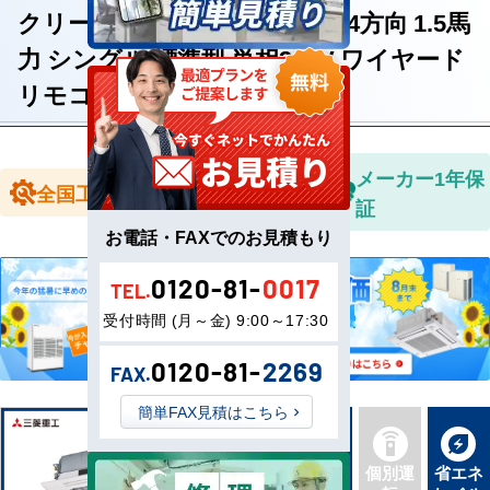
クリーナパネル 天井カセット4方向 1.5馬
力 シングル 標準型 単相200V ワイヤード
リモコン
全国送料無
メーカー1年保
全国工事対応
料
証
お電話・FAXでのお見積もり
0120-81-
0017
TEL.
受付時間 (月～金) 9:00～17:30
0120-81-
2269
FAX.
簡単FAX見積はこちら
新品直
同機種
個別運
省エネ
送