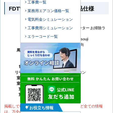
工事費一覧
FDTV406HK6S-osouji の商品仕様
業務用エアコン価格一覧
電気料金シミュレーション
メーカー
三菱重工
ハイパーインバーター お掃除ラ
工事費用シミュレーション
シリーズ
クリーナパネル
エラーコード一覧
型番
FDTV406HK6S-osouji
形状
天井カセット4方向
馬力（能力）
1.5馬力
冷房能力
暖房能力
電源タイプ
単相200V
リモコンタイプ
ワイヤードリモコン
室内機サイズ
室外機サイズ
室内機重量
室外機重量
掲載しているスペック・セット内容・画像など全ての情報
お役立ち情報
tips_and_updates
は、万全の保証をいたしかねます。