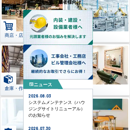
元請・管理業者様向け
商店・店舗
工場
ニュース
newspaper
倉庫・作業場
理美容室
2026.08.03
システムメンテナンス（ハウ
ジングサイトリニューアル）
のお知らせ
2026.07.30