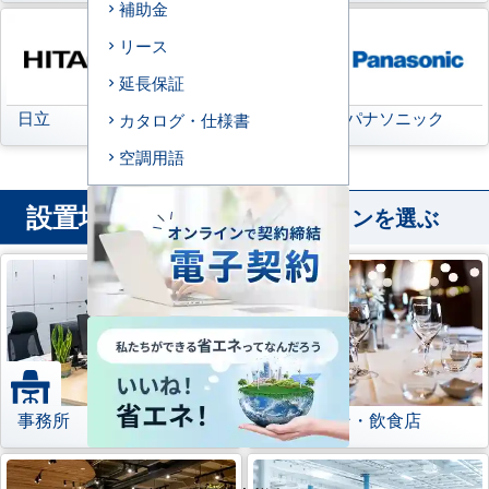
補助金
リース
延長保証
日立
三菱重工
パナソニック
カタログ・仕様書
空調用語
設置場所
から業務用エアコンを選ぶ
事務所
レストラン・飲食店