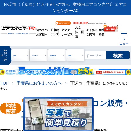
匝瑳市（千葉県）にお住まいの方へ - 業務用エアコン専門店 エアコ
ンセンターAC
0120-81-0017
お客様ページログイン
電話受付時間 / 9:00～17:30(月～金)
お支
ビル・工場用から店舗・事務所まで | 業務用エアコン専門店
初めての
工事に
アフター
よくある
会社
払・配
お客様へ
ついて
サービス
ご質問
概要
業務用エアコンオンライン
No.1
ショップ
送
メ
ニュー
業務
用エ
検索
manage_search
アコ
形状
メーカー
設置場所
用途
ンを
探す
TOP
千葉県にお住まいの方へ
匝瑳市（千葉県）にお住まいの
chevron_right
chevron_right
方へ
"匝瑳市"
業務用エアコン販売・
地域
密着
工事を承ります