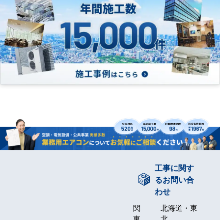
工事に関す
るお問い合
わせ
関
北海道・東
東
北