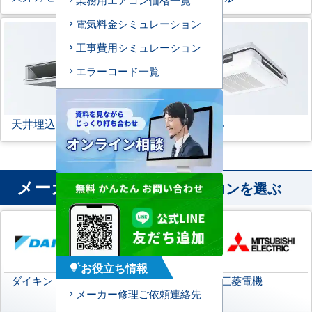
電気料金シミュレーション
工事費用シミュレーション
エラーコード一覧
天井埋込ダクト形
天吊自在形
メーカー
から業務用エアコンを選ぶ
お役立ち情報
tips_and_updates
ダイキン
日本キヤリア
三菱電機
メーカー修理ご依頼連絡先
(旧:東芝キヤリア)