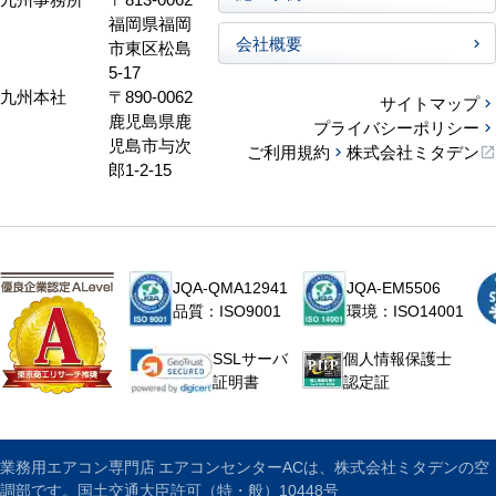
福岡県福岡
会社概要
市東区松島
5-17
九州本社
〒890-0062
サイトマップ
鹿児島県鹿
プライバシーポリシー
児島市与次
ご利用規約
株式会社ミタデン
郎1-2-15
JQA-QMA12941
JQA-EM5506
品質：ISO9001
環境：ISO14001
個人情報保護士
SSLサーバ
認定証
証明書
業務用エアコン専門店 エアコンセンターACは、株式会社ミタデンの空
調部です。国土交通大臣許可（特・般）10448号