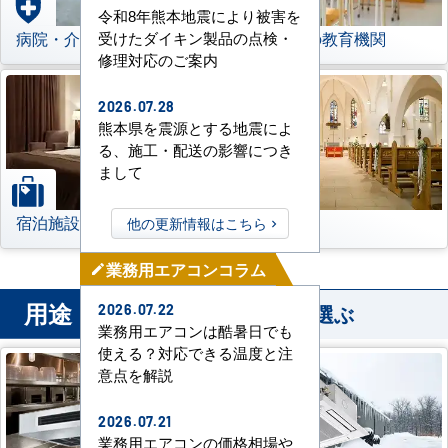
令和8年熊本地震により被害を
病院・介護施設
学校などの教育機関
受けたダイキン製品の点検・
修理対応のご案内
2026.07.28
熊本県を震源とする地震によ
る、施工・配送の影響につき
まして
宿泊施設
その他
他の更新情報はこちら
業務用エアコンコラム
mode_edit
用途
から業務用エアコンを選ぶ
2026.07.22
業務用エアコンは酷暑日でも
使える？対応できる温度と注
意点を解説
2026.07.21
業務用エアコンの価格相場や