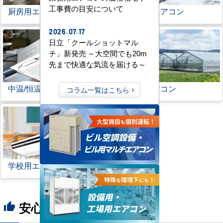
工事費の目安について
厨房用エアコン
寒冷地用エアコン
2026.07.17
日立「クールショットマル
チ」新発売 ～大空間でも20m
先まで快適な気流を届ける～
中温/恒温用エアコン
農業用エアコン
コラム一覧はこちら
学校用エアコン
安心の8つのポイント
thumb_up