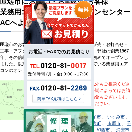
匝瑳市にお住い・お勤めのお客様
業務用エアコン専門店エアコンセンター
ACへようこそ
匝瑳市のお客様へ業務用エアコン・空調機器の販売・お打合せ・
工事・アフターサービスまで一貫して承ります。弊社は創業1967
お電話・FAXでのお見積もり
年、その信頼を基に空調のネット販売を日本で初めてオープンし
ました。以来、皆様にご信頼・ご愛顧いただいている業務用エア
0120-81-
0017
TEL.
コンのオンラインショップです。
受付時間 (月～金) 9:00～17:30
※記載地域以外もご相談くださ
0120-81-
2269
FAX.
い。地域・時期によってはお請
けできない場合もございます。
簡単FAX見積はこちら
直接ご相談ください。
旭市
、
我孫子市
、
いすみ市
、
市川市
、
一宮町
、
市原市
、
千
葉市稲毛区
、
印西市
、
浦安市