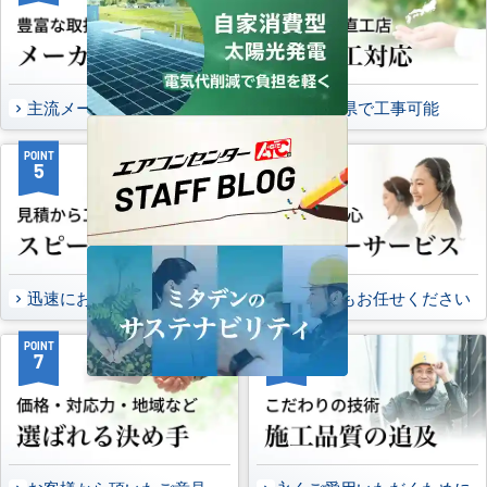
主流メーカーを全取扱可能
47都道府県で工事可能
POINT
POINT
5
6
迅速にお届け出来る理由
万一の時もお任せください
POINT
POINT
7
8