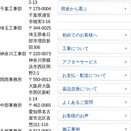
2-13
千葉工事部
〒279-0004
用途から選ぶ
千葉県浦安
市猫実3-16
埼玉工事部
〒344-0025
埼玉県春日
初めてのお客様へ
部市増田新
田306
工事について
神奈川工事部
〒220-0073
神奈川県横
アフターサービス
浜市西区岡
野2-1
お支払・配送について
関西事務所
〒550-0013
大阪府大阪
返品交換について
市西区新町
1-14
よくあるご質問
中部事務所
〒462-0065
愛知県名古
お客様のお声
屋市北区喜
惣治1-116
施工事例
九州事務所
〒813-0062