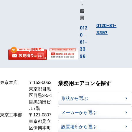
・
四
国
0120-81-
012
3397
0-
81-
33
96
東京本店
〒153-0063
業務用エアコンを探す
東京都目黒
区目黒3-9-1
形状から選ぶ
目黒須田ビ
ル7階
メーカーから選ぶ
東京工事部
〒121-0807
東京都足立
設置場所から選ぶ
区伊興本町