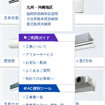
九州・沖縄地区
福岡県
長崎県
佐賀県
天井吊形
床置形
大分県
熊本県
宮崎県
鹿児島県
沖縄県
ご利用ガイド
contact_support
工事について
アフターサービス
壁掛形
天井カセット形
2方向
お支払・配送
よくあるご質問
初めてのお客様へ
AC便利ツール
settings_suggest
工事費一覧
天井カセット形
1方向
ビルトイン形
業務用エアコン価格一覧