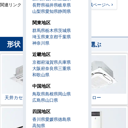
関連リンク：
TOPページヘ
千葉県全域ページヘ
長野県
福井県
岐阜県
山梨県
愛知県
静岡県
千葉県直工店所在地
関東地区
群馬県
栃木県
茨城県
埼玉県
東京都
千葉県
形状
神奈川県
から業務用エアコンを選ぶ
近畿地区
京都府
滋賀県
兵庫県
大阪府
奈良県
三重県
和歌山県
中国地区
鳥取県
島根県
岡山県
天井カセット形
4方向
ラウンドフロー
広島県
山口県
四国地区
香川県
愛媛県
徳島県
高知県