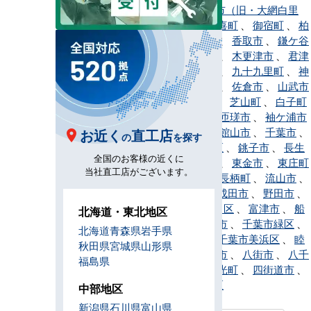
、
大網白里市（旧・大網白里
町）
、
大多喜町
、
御宿町
、
柏
市
、
勝浦市
、
香取市
、
鎌ケ谷
市
、
鴨川市
、
木更津市
、
君津
市
、
鋸南町
、
九十九里町
、
神
崎町
、
栄町
、
佐倉市
、
山武市
、
酒々井町
、
芝山町
、
白子町
、
白井市
、
匝瑳市
、
袖ケ浦市
、
多古町
、
館山市
、
千葉市
、
お近く
直工店
の
を探す
千葉市中央区
、
銚子市
、
長生
全国のお客様の近くに
村
、
長南町
、
東金市
、
東庄町
当社直工店がございます。
、
富里市
、
長柄町
、
流山市
、
習志野市
、
成田市
、
野田市
、
千葉市花見川区
、
富津市
、
船
北海道・東北地区
橋市
、
松戸市
、
千葉市緑区
、
北海道
青森県
岩手県
南房総市
、
千葉市美浜区
、
睦
秋田県
宮城県
山形県
沢町
、
茂原市
、
八街市
、
八千
福島県
代市
、
横芝光町
、
四街道市
、
千葉市若葉区
中部地区
新潟県
石川県
富山県