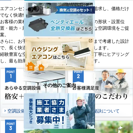
エアコンセンターACは、「格安＋α」の価値を追求し、価格だけ
でなく快適性と機能性にもこだわっています。
お客様の業種や施設の形態に合わせて、室内機の形状・設置位
置・能力・風向きなどを総合的に検討し、最適な空調環境をご提
案。
さらに、お手入れのしやすさやメンテナンス性まで考慮した設計
で、長く快適にご使用いただけるようサポートします。
経験豊富な空調技術者が現場の状況やご要望を丁寧にヒアリング
し、最も効果的で効率的なプランをお届けします。
POINT
POINT
1
2
その他のご案内
空調設備のご提案について
選ばれる秘訣について
POINT
POINT
3
4