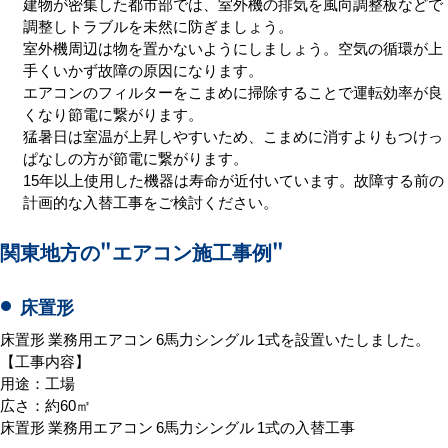
建物が密集した都市部では、室外機の排気を風向調整板などで
調整しトラブルを未然に防ぎましょう。
室外機周辺は物を置かないようにしましょう。空気の循環が上
手くいかず故障の原因になります。
エアコンのフィルターをこまめに掃除することで運転効率が良
くなり節電に繋がります。
猛暑日は室温が上昇しやすいため、こまめに消すよりもつけっ
ぱなしの方が節電に繋がります。
15年以上使用した機器は寿命が近付いています。故障する前の
計画的な入替工事をご検討ください。
関東地方の
"エアコン施工事例"
床置形
床置形 業務用エアコン 6馬力シングル 1式を設置いたしました。
【工事内容】
用途：工場
広さ：約60㎡
床置形 業務用エアコン 6馬力シングル 1式の入替工事