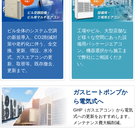
ビル全体のシステム空調
工場やビル、大型店舗な
の新規導入、CO2削減対
ど様々な空間にあった設
策や老朽化に伴う、全交
備用パッケージエアコ
換、更新、増設。水冷
ン。機器選択から施工ま
式、ガスエアコンの更
で弊社にご相談くださ
新、取替等。既存撤去、
い。
更新まで。
ガスヒートポンプか
ら電気式へ
GHP（ガスエアコン）から電気
式への更新をおすすめします。
メンテナンス費大幅削減。