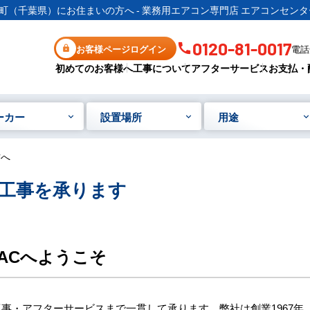
町（千葉県）にお住まいの方へ - 業務用エアコン専門店 エアコンセンタ
0120-81-0017
お客様ページログイン
電話受
初めてのお客様へ
工事について
アフターサービス
お支払・
ーカー
設置場所
用途
方へ
工事を承ります
ACへようこそ
事・アフターサービスまで一貫して承ります。弊社は創業1967年