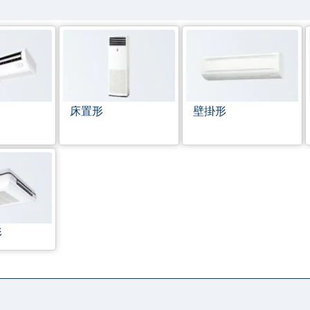
床置形
壁掛形
形