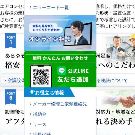
エアコンセンターACは、「格安＋α」の価値を追求し、価格だけ
エラーコード一覧
お客様の業種や施設の形態に合わせて、室内機の形状・設置位置
さらに、お手入れのしやすさやメンテナンス性まで考慮した設計
経験豊富な空調技術者が現場の状況やご要望を丁寧にヒアリング
POINT
POINT
1
2
空調設備のご提案について
選ばれる秘訣について
お役立ち情報
tips_and_updates
POINT
POINT
6
7
メーカー修理ご依頼連絡先
補助金
リース
延長保証