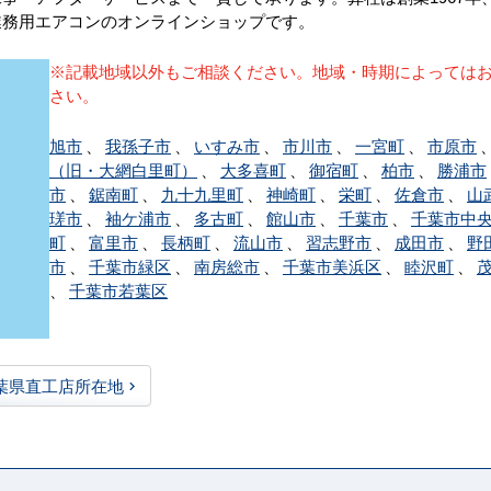
業務用エアコンのオンラインショップです。
※記載地域以外もご相談ください。地域・時期によっては
さい。
旭市
、
我孫子市
、
いすみ市
、
市川市
、
一宮町
、
市原市
（旧・大網白里町）
、
大多喜町
、
御宿町
、
柏市
、
勝浦市
市
、
鋸南町
、
九十九里町
、
神崎町
、
栄町
、
佐倉市
、
山
瑳市
、
袖ケ浦市
、
多古町
、
館山市
、
千葉市
、
千葉市中
町
、
富里市
、
長柄町
、
流山市
、
習志野市
、
成田市
、
野
市
、
千葉市緑区
、
南房総市
、
千葉市美浜区
、
睦沢町
、
、
千葉市若葉区
葉県直工店所在地