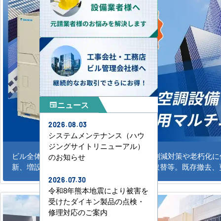
ニュース
newspaper
2026.08.03
システムメンテナンス（ハウ
ジングサイトリニューアル）
ビル全体のシステム空調の新規導入、CO2削減対策や老朽化
のお知らせ
新、増設。水冷式、ガスエアコンの更新、取替等。既存撤去、
2026.07.30
令和8年熊本地震により被害を
受けたダイキン製品の点検・
修理対応のご案内