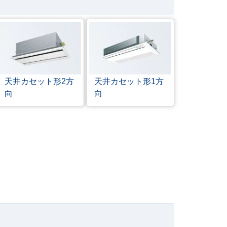
天井カセット形
2方
天井カセット形
1方
向
向