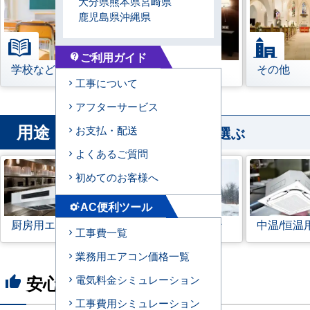
大分県
熊本県
宮崎県
鹿児島県
沖縄県
ご利用ガイド
contact_support
学校などの教育機関
宿泊施設
その他
工事について
アフターサービス
用途
から業務用エアコンを選ぶ
お支払・配送
よくあるご質問
初めてのお客様へ
AC便利ツール
settings_suggest
厨房用エアコン
寒冷地用エアコン
中温/恒温
工事費一覧
業務用エアコン価格一覧
安心の8つのポイント
電気料金シミュレーション
thumb_up
工事費用シミュレーション