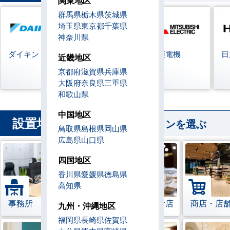
関東地区
群馬県
栃木県
茨城県
埼玉県
東京都
千葉県
神奈川県
ダイキン
日本キヤリア
三菱電機
日
近畿地区
(旧:東芝キヤリ
京都府
滋賀県
兵庫県
ア)
大阪府
奈良県
三重県
和歌山県
中国地区
設置場所
から業務用エアコンを選ぶ
鳥取県
島根県
岡山県
広島県
山口県
四国地区
香川県
愛媛県
徳島県
高知県
事務所
レストラン・飲食店
商店・店
九州・沖縄地区
福岡県
長崎県
佐賀県