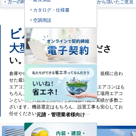
万一の時もお任せください
お客様から頂いたご意見
カタログ・仕様書
空調用語
ビル
工場
や
などの
大型施設
もお任せくださ
い。
倉庫やビル・工場といった大規模空間には、規模に合わ
せた最適な空調設備が必要です。
エアコンセンターACでは、一般的な業務用エアコンはも
ちろん、ビル用マルチエアコンや設備用・工場用エアコ
ンといった大規模空間向け空調機器の施工実績が多数ご
ざいます。機器選定はもちろん、設置工事も安心してお
任せください。
元請・管理業者様向け