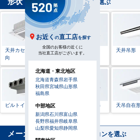
形状
から業務用エアコンを選ぶ
お近く
直工店
の
を探す
全国のお客様の近くに
天井カセット形
4方
ラウンドフロー
天井吊形
当社直工店がございます。
向
北海道・東北地区
北海道
青森県
岩手県
秋田県
宮城県
山形県
福島県
ビルトイン形
天井埋込ダクト形
天吊自在
中部地区
新潟県
石川県
富山県
長野県
福井県
岐阜県
山梨県
愛知県
静岡県
メーカー
から業務用エアコンを選ぶ