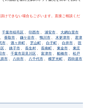
お請けできない場合もございます。直接ご相談くだ
、
千葉市稲毛区
、
印西市
、
浦安市
、
大網白里市
、
香取市
、
鎌ケ谷市
、
鴨川市
、
木更津市
、
君津
武市
、
酒々井町
、
芝山町
、
白子町
、
白井市
、
匝
央区
、
銚子市
、
長生村
、
長南町
、
東金市
、
東庄
田市
、
千葉市花見川区
、
富津市
、
船橋市
、
松戸
茂原市
、
八街市
、
八千代市
、
横芝光町
、
四街道市