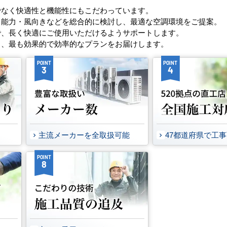
でなく快適性と機能性にもこだわっています。
・能力・風向きなどを総合的に検討し、最適な空調環境をご提案。
で、長く快適にご使用いただけるようサポートします。
し、最も効果的で効率的なプランをお届けします。
POINT
POINT
3
4
主流メーカーを全取扱可能
47都道府県で工
POINT
8