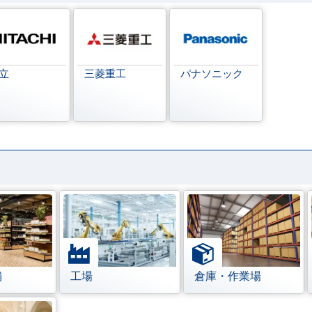
立
三菱重工
パナソニック
舗
工場
倉庫・作業場