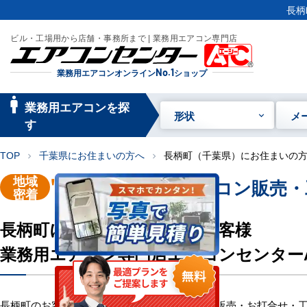
長柄
ビル・工場用から店舗・事務所まで | 業務用エアコン専門店
業務用エアコンオンライン
No.1
ショップ
manage_searc
業務用エアコンを探
形状
メ
h
す
TOP
千葉県にお住まいの方へ
長柄町（千葉県）にお住まいの
chevron_right
chevron_right
地域
"長柄町"
業務用エアコン販売・
密着
長柄町にお住い・お勤めのお客様
業務用エアコン専門店エアコンセンター
長柄町のお客様へ業務用エアコン・空調機器の販売・お打合せ・工