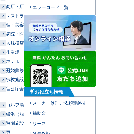
商店・店舗
エラーコード一覧
レストラン
理・美容室
病院・医院・診療所
大規模店舗・デパート
作業場
ホテル
冠婚葬祭施設（結婚式場・葬儀場など）
宗教施設（お寺・神社・教会など）
官公庁舎
お役立ち情報
tips_and_updates
メーカー修理ご依頼連絡先
ゴルフ場
補助金
銭湯（脱衣所）
遊園施設
リース
寮
延長保証