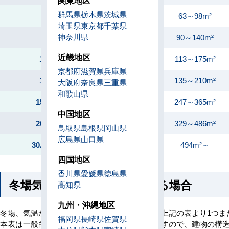
関東地区
群馬県
栃木県
茨城県
6馬力
63～98m²
埼玉県
東京都
千葉県
神奈川県
8馬力
90～140m²
近畿地区
10馬力
113～175m²
京都府
滋賀県
兵庫県
12馬力
135～210m²
大阪府
奈良県
三重県
和歌山県
15馬力～
247～365m²
中国地区
20馬力～
329～486m²
鳥取県
島根県
岡山県
広島県
山口県
30馬力以上
494m²～
四国地区
香川県
愛媛県
徳島県
冬場気温の低い地域に設置する場合
高知県
九州・沖縄地区
冬場、気温が低くなる地域に設置する場合は、上記の表より1つま
福岡県
長崎県
佐賀県
本表は一般的な地域に設置した場合の参考値ですので、建物の構