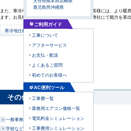
大分県
熊本県
宮崎県
鹿児島県
沖縄県
また、寒冷地（北海道・東北・北陸など）のお客様には、より暖
ます。お見積りご希望の場合は、現場調査の上弊社にて能力を算
ご利用ガイド
contact_support
寒冷地仕様エアコンについてはこちら
工事について
アフターサービス
お支払・配送
よくあるご質問
初めてのお客様へ
AC便利ツール
settings_suggest
その他の業種はこちら
工事費一覧
業務用エアコン価格一覧
電気料金シミュレーション
一般事務所
工事費用シミュレーション
学校などの教育機関