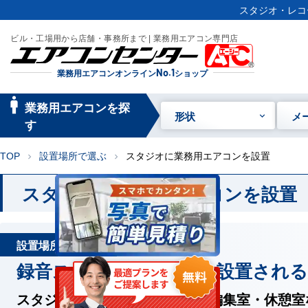
スタジオ・レコ
ビル・工場用から店舗・事務所まで | 業務用エアコン専門店
業務用エアコンオンライン
No.1
ショップ
manage_searc
業務用エアコンを探
形状
メ
h
す
TOP
設置場所で選ぶ
スタジオに業務用エアコンを設置
chevron_right
chevron_right
スタジオに業務用エアコンを設置
設置場所から選ぶ
録音スタジオ・放送局に設置される
スタジオ・レコーディング室・編集室・休憩室