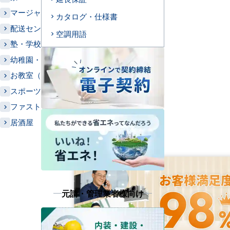
マージャン店
カタログ・仕様書
配送センター
空調用語
塾・学校
幼稚園・保育園・託児所
お教室（習い事）
スポーツクラブ
ファストフード
居酒屋
元請・管理業者様向け