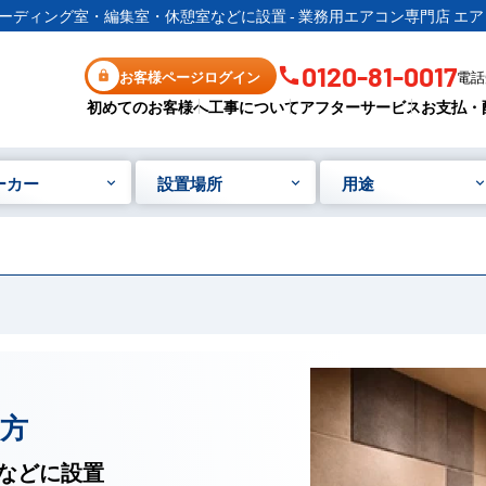
ーディング室・編集室・休憩室などに設置 - 業務用エアコン専門店 エア
0120-81-0017
お客様ページログイン
電話受
初めてのお客様へ
工事について
アフターサービス
お支払・
ーカー
設置場所
用途
方
などに設置