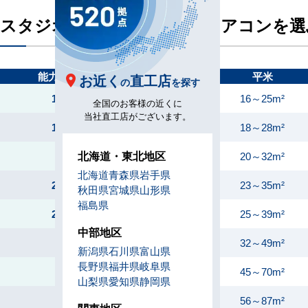
スタジオの広さから業務用エアコンを選
能力（馬力）
平米
お近く
直工店
の
を探す
1.5馬力
16～25m²
全国のお客様の近くに
当社直工店がございます。
1.8馬力
18～28m²
北海道・東北地区
2馬力
20～32m²
北海道
青森県
岩手県
2.3馬力
23～35m²
秋田県
宮城県
山形県
福島県
2.5馬力
25～39m²
中部地区
3馬力
32～49m²
新潟県
石川県
富山県
長野県
福井県
岐阜県
4馬力
45～70m²
山梨県
愛知県
静岡県
5馬力
56～87m²