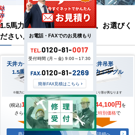
%
以
馬
標
上
力
準
O
F
1.5馬力は下記6種ございます。お選びく
F
ださい。
お電話・FAXでのお見積もり
0120-81-
0017
TEL.
受付時間 (月～金) 9:00～17:30
天井カセット形4方向
天井吊形
1.5馬力 シングル
1.5馬力 シングル
0120-81-
2269
FAX.
簡単FAX見積はこちら
※能力により形が異なります
※能力により形が異なります
160,600円
144,100円
(税込)
を
(税込)
を
さらに
特別価格
で
さらに
特別価格
で
商品詳細へ
商品詳細へ