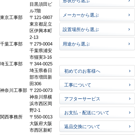
形状から選ぶ
目黒須田ビ
ル7階
メーカーから選ぶ
東京工事部
〒121-0807
東京都足立
設置場所から選ぶ
区伊興本町
2-13
千葉工事部
〒279-0004
用途から選ぶ
千葉県浦安
市猫実3-16
埼玉工事部
〒344-0025
埼玉県春日
初めてのお客様へ
部市増田新
田306
工事について
神奈川工事部
〒220-0073
神奈川県横
アフターサービス
浜市西区岡
野2-1
お支払・配送について
関西事務所
〒550-0013
大阪府大阪
返品交換について
市西区新町