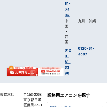
81-
33
94
中
九州・沖縄
国
・
四
国
0120-81-
012
3397
0-
81-
33
96
東京本店
〒153-0063
業務用エアコンを探す
東京都目黒
区目黒3-9-1