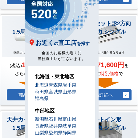
壁掛形
天井カセット形2方向
1.5馬力 シングル
1.5馬力 シングル
お近く
直工店
の
を探す
全国のお客様の近くに
※能力により形が異なります
※能力により形が異なります
当社直工店がございます。
138,600円
171,600円
(税込)
を
(税込)
を
さらに
特別価格
で
さらに
特別価格
で
北海道・東北地区
北海道
青森県
岩手県
秋田県
宮城県
山形県
商品詳細へ
商品詳細へ
福島県
中部地区
天井カセット形1方向
ビルトイン形
新潟県
石川県
富山県
長野県
福井県
岐阜県
1.5馬力 シングル
1.5馬力 シングル
山梨県
愛知県
静岡県