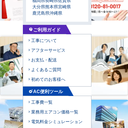
福岡県
長崎県
佐賀県
大分県
熊本県
宮崎県
鹿児島県
沖縄県
ご利用ガイド
contact_support
工事について
アフターサービス
お支払・配送
よくあるご質問
初めてのお客様へ
AC便利ツール
settings_suggest
工事費一覧
業務用エアコン価格一覧
電気料金シミュレーション