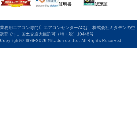
認定証
証明書
業務用エアコン専門店 エアコンセンターACは、株式会社ミタデンの空
調部です。国土交通大臣許可（特・般）10448号
Copyright© 1998-
2026
Mitaden co.,ltd. All Rights Reserved.