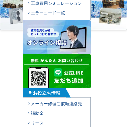
工事費用シミュレーション
エラーコード一覧
お役立ち情報
tips_and_updates
メーカー修理ご依頼連絡先
補助金
リース