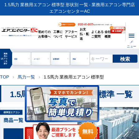
1.5馬力 業務用エアコン 標準型 形状別 一覧 - 業務用エアコン専門店
エアコンセンターAC
0120-81-0017
お客様ページログイン
電話受付時間 / 9:00～17:30(月～金)
お支
ビル・工場用から店舗・事務所まで | 業務用エアコン専門店
初めての
工事に
アフター
よくある
会社
払・配
お客様へ
ついて
サービス
ご質問
概要
業務用エアコンオンライン
No.1
ショップ
送
メ
ニュー
業務
用エ
検索
manage_search
アコ
形状
メーカー
設置場所
用途
ンを
探す
TOP
馬力一覧
1.5馬力 業務用エアコン 標準型
chevron_right
chevron_right
1.5馬力 業務用エアコン 標準 一覧