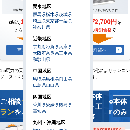
関東地区
※能力により形が異なります
※能力により形が異なります
群馬県
栃木県
茨城県
162,800円
172,700円
埼玉県
東京都
千葉県
(税込)
を
(税込)
を
神奈川県
さらに
特別価格
で
さらに
特別価格
で
近畿地区
京都府
滋賀県
兵庫県
商品詳細へ
商品詳細へ
大阪府
奈良県
三重県
和歌山県
1.5馬力の天井カセット形4方向エアコンは、この他によりランニン
中国地区
グコストを重視した
省エネ型タイプ
がございます。
鳥取県
島根県
岡山県
広島県
山口県
本体
四国地区
ご相談
無料
！今すぐ
最適プ
本体
o
＋工
香川県
愛媛県
徳島県
ラン
をご提案します
のみ
r
高知県
事
九州・沖縄地区