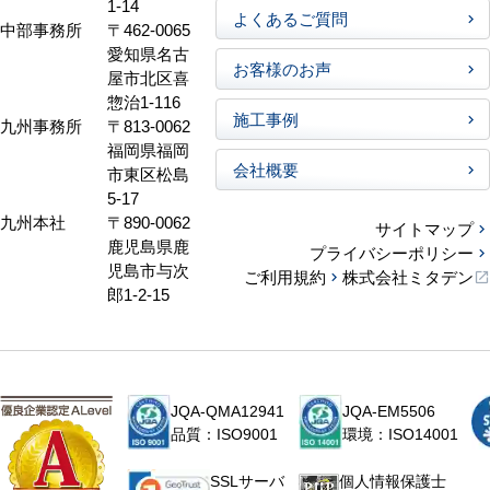
1-14
よくあるご質問
中部事務所
〒462-0065
愛知県名古
お客様のお声
屋市北区喜
惣治1-116
施工事例
九州事務所
〒813-0062
福岡県福岡
会社概要
市東区松島
5-17
九州本社
〒890-0062
サイトマップ
鹿児島県鹿
プライバシーポリシー
児島市与次
ご利用規約
株式会社ミタデン
郎1-2-15
JQA-QMA12941
JQA-EM5506
品質：ISO9001
環境：ISO14001
個人情報保護士
SSLサーバ