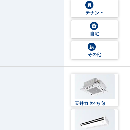
テナント
自宅
その他
天井カセ4方向