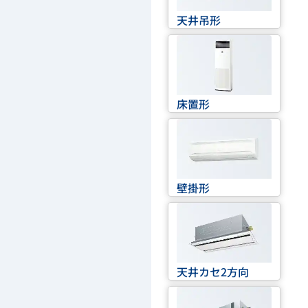
天井吊形
床置形
壁掛形
天井カセ2方向