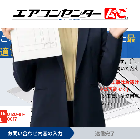
業務用エアコンオンライン
No.1
ショップ
ご相談
無料
！お客様に合わせた
最
適プラン
をご提案します
今なら
即日
お見積りをご提出いたします。
※
※ご依頼の規模によりご案内までお時間いただく
場合もございます。
※一般住宅への壁掛ルームエアコン工事はお請け
しておりません。(機器販売のみは可能です)
※事務所や店舗のルームエアコン工事、業務用壁
掛エアコン工事は対応しております。
お見積り依頼はお電話でも賜ります。
お気軽にご依頼
TE
0120-81-
ください。
0017
L
電話受付時間 /
月～金 9:00～17:30
お問い合わせ内容の入力
送信完了