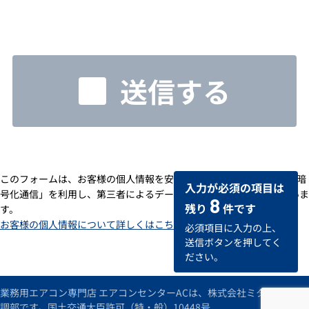
送信する
このフォームは、お客様の個人情報を安全に送受信するための「SSL暗
入力が必須の項目は
号化通信」を利用し、第三者によるデータの改ざんや盗用を防いでいま
8
残り
件です
す。
お客様の個人情報について詳しくはこちら
必須項目に入力の上、
送信ボタンを押してく
ださい。
業務用エアコン専門店 エアコンセンターACは、株式会社ミタデンの空
調部です。国土交通大臣許可（特・般）10448号