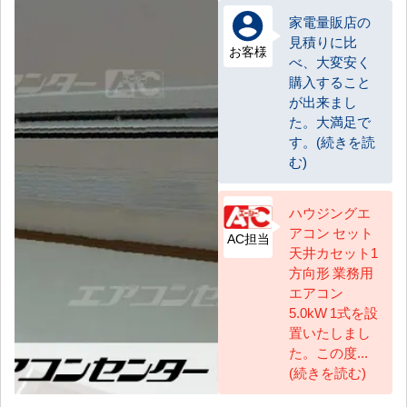
家電量販店の
見積りに比
お客様
べ、大変安く
購入すること
が出来まし
た。大満足で
す。(続きを読
む)
ハウジングエ
アコン セット
AC担当
天井カセット1
方向形 業務用
エアコン
5.0kW 1式を設
置いたしまし
た。この度...
(続きを読む)