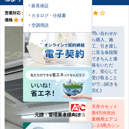
延長保証
星5
星4
star
star
star
star
star
star
star
star
star
star_border
営業対応
工事対応
カタログ・仕様書
星5
star
star
star
star
star
価格
空調用語
問い合わせか
ら購入、施
お客様
工、引き渡し
に至る各段階
できちんと連
絡をいただ
き、安心して
受け取ること
がで...(続きを
読む)
天井カセット
形4方向吹出
元請・管理業者様向け
AC担当
業務用エアコ
ン 2.5馬力シン