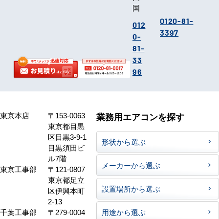
国
0120-81-
012
3397
0-
81-
33
96
東京本店
〒153-0063
業務用エアコンを探す
東京都目黒
区目黒3-9-1
形状から選ぶ
目黒須田ビ
ル7階
メーカーから選ぶ
東京工事部
〒121-0807
東京都足立
設置場所から選ぶ
区伊興本町
2-13
千葉工事部
〒279-0004
用途から選ぶ