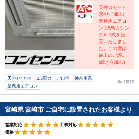
天井カセット
形4方向吹出
AC担当
業務用エアコ
ン 2.5馬力シン
グル 1式を設
置いたしまし
た。この度は
最上のご評...
(続きを読む)
天カセ4方向
2.5馬力
ご自宅
神奈川県
No.11578
業務用エアコン
宮崎県 宮崎市 ご自宅に設置されたお客様より
星5
星5
star
star
star
star
star
star
star
star
star
star
営業対応
工事対応
星5
star
star
star
star
star
価格