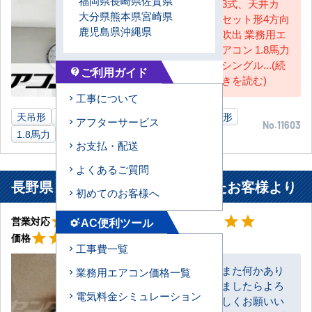
福岡県
長崎県
佐賀県
3式、天井カ
大分県
熊本県
宮崎県
セット形4方向
鹿児島県
沖縄県
吹出 業務用エ
アコン 1.8馬力
シングル...(続
ご利用ガイド
contact_support
きを読む)
工事について
天吊形
3馬力
天カセ4方向
1.8馬力
壁掛形
アフターサービス
No.11603
1.8馬力
ご自宅
長野県
業務用エアコン
お支払・配送
よくあるご質問
長野県 松本市 ご自宅に設置されたお客様より
初めてのお客様へ
星5
星5
star
star
star
star
star
star
star
star
star
star
AC便利ツール
営業対応
工事対応
settings_suggest
星5
star
star
star
star
star
価格
工事費一覧
また何かあり
業務用エアコン価格一覧
ましたらよろ
お客様
電気料金シミュレーション
しくお願いい