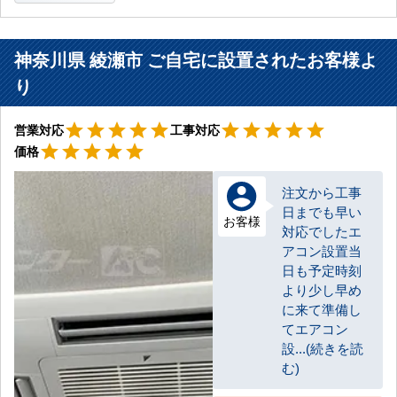
神奈川県 綾瀬市 ご自宅に設置されたお客様よ
り
星5
星5
star
star
star
star
star
star
star
star
star
star
営業対応
工事対応
星5
star
star
star
star
star
価格
注文から工事
日までも早い
お客様
対応でしたエ
アコン設置当
日も予定時刻
より少し早め
に来て準備し
てエアコン
設...(続きを読
む)