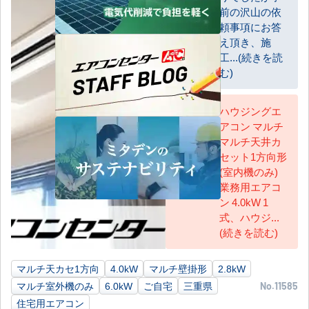
前の沢山の依
頼事項にお答
え頂き、施
工...(続きを読
む)
ハウジングエ
アコン マルチ
AC担当
マルチ天井カ
セット1方向形
(室内機のみ)
業務用エアコ
ン 4.0kW 1
式、ハウジ...
(続きを読む)
マルチ天カセ1方向
4.0kW
マルチ壁掛形
2.8kW
マルチ室外機のみ
6.0kW
ご自宅
三重県
No.11585
住宅用エアコン