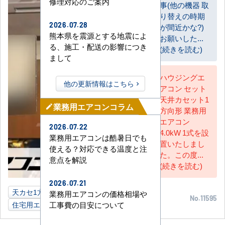
修理対応のご案内
事(他の機器 取
り替えの時期
2026.07.28
が間近かな?)
熊本県を震源とする地震によ
お願いした...
る、施工・配送の影響につき
(続きを読む)
まして
ハウジングエ
他の更新情報はこちら
アコン セット
AC担当
天井カセット1
業務用エアコンコラム
mode_edit
方向形 業務用
エアコン
2026.07.22
4.0kW 1式を設
業務用エアコンは酷暑日でも
置いたしまし
使える？対応できる温度と注
た。この度...
意点を解説
(続きを読む)
2026.07.21
天カセ1方向
4.0kW
ご自宅
熊本県
業務用エアコンの価格相場や
No.11595
住宅用エアコン
工事費の目安について