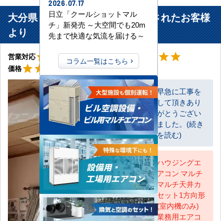
2026.07.17
日立「クールショットマル
大分県 豊後大野市 ご自宅に設置されたお客様
チ」新発売 ～大空間でも20m
より
先まで快適な気流を届ける～
星5
星5
star
star
star
star
star
star
star
star
star
star
営業対応
工事対応
コラム一覧はこちら
星5
star
star
star
star
star
価格
早急に工事を
して頂きあり
お客様
がとうござい
ました。(続き
を読む)
ハウジングエ
アコン マルチ
AC担当
マルチ天井カ
セット1方向形
(室内機のみ)
業務用エアコ