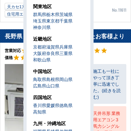
関東地区
天カセ1方向
4.0kW
ご自宅
岐阜県
No.11611
住宅用エアコン
群馬県
栃木県
茨城県
埼玉県
東京都
千葉県
神奈川県
長野県 上田市 ご自宅に設置されたお客様より
近畿地区
京都府
滋賀県
兵庫県
星5
星5
star
star
star
star
star
star
star
star
star
star
営業対応
工事対応
大阪府
奈良県
三重県
星5
star
star
star
star
star
価格
和歌山県
中国地区
施工も一社に
やって頂き丁
鳥取県
島根県
岡山県
お客様
寧に迅速でし
広島県
山口県
た。(続きを読
む)
四国地区
香川県
愛媛県
徳島県
高知県
天井吊形 業務
用エアコン 3
AC担当
九州・沖縄地区
馬力シングル