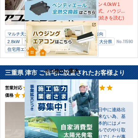
ン 4.0kW 1
式、ハウジ...
(続きを読む)
マルチ天カセ1方向
4.0kW
マルチ天カセ1方向
2.8kW
マルチ室外機のみ
6.0kW
ご自宅
大分県
No.11590
住宅用エアコン
その他のご案内
三重県 津市 ご自宅に設置されたお客様より
星5
星5
star
star
star
star
star
star
star
star
star
star
営業対応
工事対応
星5
star
star
star
star
star
価格
日中に連絡出
来ない為、基
お客様
本的にはメー
ルでのやり取
りでしたが事