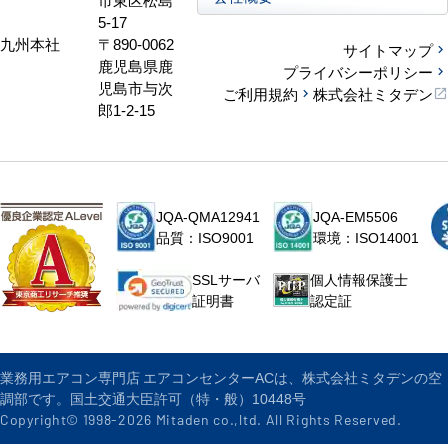
5-17
九州本社
〒890-0062
サイトマップ
鹿児島県鹿
プライバシーポリシー
児島市与次
ご利用規約
株式会社ミタデン
郎1-2-15
JQA-QMA12941
JQA-EM5506
品質：ISO9001
環境：ISO14001
個人情報保護士
SSLサーバ
認定証
証明書
業務用エアコン専門店 エアコンセンターACは、株式会社ミタデンの空
調部です。国土交通大臣許可（特・般）10448号
Copyright© 1998-
2026
Mitaden co.,ltd. All Rights Reserved.