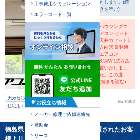
たします。(続
工事費用シミュレーション
きを読む)
エラーコード一覧
ハウジングエ
アコン セット
AC担当
天井カセット1
方向形 業務用
エアコン
6.3kW 1式を設
置いたしまし
た。この度...
(続きを読む)
天カセ1方向
6.3kW
ご自宅
長野県
お役立ち情報
No.11602
tips_and_updates
住宅用エアコン
メーカー修理ご依頼連絡先
補助金
徳島県 徳島市 テナントビルに設置されたお客
リース
様より