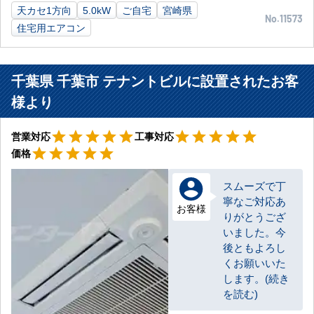
天カセ1方向
5.0kW
ご自宅
宮崎県
No.11573
住宅用エアコン
千葉県 千葉市 テナントビルに設置されたお客
様より
星5
星5
star
star
star
star
star
star
star
star
star
star
営業対応
工事対応
星5
star
star
star
star
star
価格
スムーズで丁
寧なご対応あ
お客様
りがとうござ
いました。今
後ともよろし
くお願いいた
します。(続き
を読む)