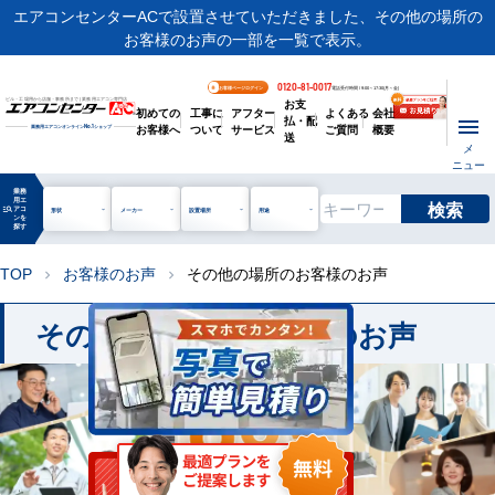
エアコンセンターACで設置させていただきました、その他の場所の
お客様のお声の一部を一覧で表示。
0120-81-0017
お客様ページログイン
電話受付時間 / 9:00～17:30(月～金)
お支
ビル・工場用から店舗・事務所まで | 業務用エアコン専門店
初めての
工事に
アフター
よくある
会社
払・配
お客様へ
ついて
サービス
ご質問
概要
業務用エアコンオンライン
No.1
ショップ
送
メ
ニュー
業務
用エ
検索
manage_search
アコ
形状
メーカー
設置場所
用途
ンを
探す
TOP
お客様のお声
その他の場所のお客様のお声
chevron_right
chevron_right
その他の場所のお客様のお声