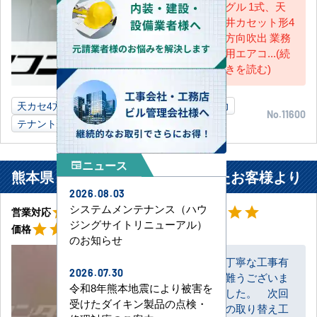
グル 1式、天
井カセット形4
方向吹出 業務
用エアコ...(続
きを読む)
天カセ4方向
2.5馬力
天カセ4方向
1.8馬力
No.11600
テナントビル
徳島県
業務用エアコン
ニュース
newspaper
熊本県 宇土市 ご自宅に設置されたお客様より
2026.08.03
星5
星5
システムメンテナンス（ハウ
star
star
star
star
star
star
star
star
star
star
営業対応
工事対応
星5
ジングサイトリニューアル）
star
star
star
star
star
価格
のお知らせ
丁寧な工事有
2026.07.30
難うございま
お客様
令和8年熊本地震により被害を
した。 次回
受けたダイキン製品の点検・
の取り替え工