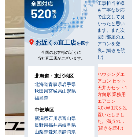
工事担当者様
お客様
も丁寧な対応
で注文して良
かったと思い
ます。また次
回別部屋のエ
お近く
直工店
の
を探す
アコンを交
換...(続きを読
全国のお客様の近くに
む)
当社直工店がございます。
ハウジングエ
北海道・東北地区
アコン セット
AC担当
北海道
青森県
岩手県
天井カセット1
秋田県
宮城県
山形県
方向形 業務用
福島県
エアコン
4.0kW 1式を設
中部地区
置いたしまし
新潟県
石川県
富山県
た。満点の...
長野県
福井県
岐阜県
(続きを読む)
山梨県
愛知県
静岡県