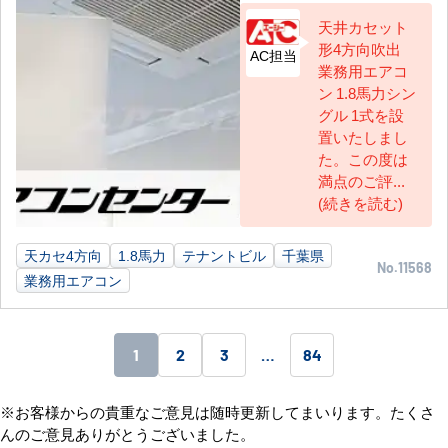
天井カセット
形4方向吹出
AC担当
業務用エアコ
ン 1.8馬力シン
グル 1式を設
置いたしまし
た。この度は
満点のご評...
(続きを読む)
天カセ4方向
1.8馬力
テナントビル
千葉県
No.11568
業務用エアコン
1
2
3
…
84
※お客様からの貴重なご意見は随時更新してまいります。たくさ
んのご意見ありがとうございました。