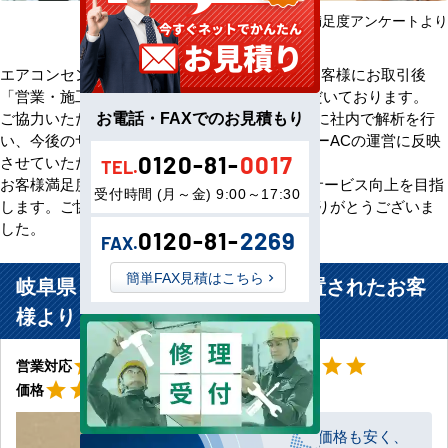
2025年08月～2026年07月 お客様満足度アンケートより
エアコンセンターACをご利用いただきましたお客様にお取引後
「営業・施工・価格」の3方面から評価をいただいております。
お電話・FAXでのお見積もり
ご協力いただいたアンケート評価・ご意見を元に社内で解析を行
い、今後のサービス向上のためエアコンセンターACの運営に反映
0120-81-
0017
させていただきます。
TEL.
お客様満足度100％の評価をいただけるよう、サービス向上を目指
受付時間 (月～金) 9:00～17:30
します。ご協力いただきましたお客様、誠にありがとうございま
した。
0120-81-
2269
FAX.
簡単FAX見積はこちら
岐阜県 加茂郡七宗町 ご自宅に設置されたお客
様より
星5
星5
star
star
star
star
star
star
star
star
star
star
営業対応
工事対応
星5
star
star
star
star
star
価格
価格も安く、