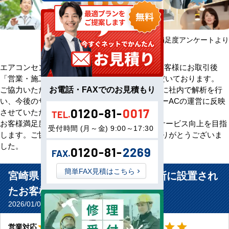
2025年08月～2026年07月 お客様満足度アンケートより
エアコンセンターACをご利用いただきましたお客様にお取引後
「営業・施工・価格」の3方面から評価をいただいております。
お電話・FAXでのお見積もり
ご協力いただいたアンケート評価・ご意見を元に社内で解析を行
い、今後のサービス向上のためエアコンセンターACの運営に反映
0120-81-
0017
させていただきます。
TEL.
お客様満足度100％の評価をいただけるよう、サービス向上を目指
受付時間 (月～金) 9:00～17:30
します。ご協力いただきましたお客様、誠にありがとうございま
した。
0120-81-
2269
FAX.
簡単FAX見積はこちら
宮崎県 宮崎市 自動車販売店事務所に設置され
たお客様より
2026/01/02(Fri) No.11459
星5
星5
star
star
star
star
star
star
star
star
star
star
営業対応
工事対応