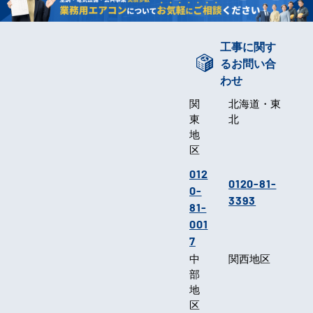
工事に関す
るお問い合
わせ
関
北海道・東
東
北
地
区
012
0120-81-
0-
3393
81-
001
7
中
関西地区
部
地
区