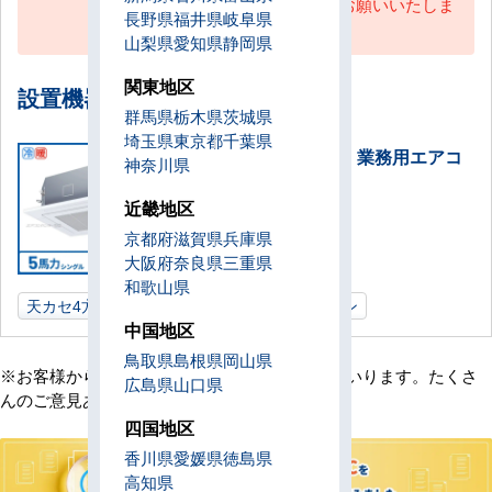
引き続きのご愛顧をよろしくお願いいたしま
長野県
福井県
岐阜県
す。
山梨県
愛知県
静岡県
関東地区
設置機器一覧
群馬県
栃木県
茨城県
埼玉県
東京都
千葉県
天井カセット形4方向吹出 業務用エアコ
神奈川県
ン 5馬力シングル
近畿地区
設置数：1式
京都府
滋賀県
兵庫県
大阪府
奈良県
三重県
和歌山県
天カセ4方向
5馬力
宮崎県
業務用エアコン
中国地区
鳥取県
島根県
岡山県
※お客様からの貴重なご意見は随時更新してまいります。たくさ
広島県
山口県
んのご意見ありがとうございました。
四国地区
香川県
愛媛県
徳島県
高知県