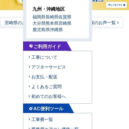
九州・沖縄地区
福岡県
長崎県
佐賀県
宮崎県のお客様のお声一覧
全国のお客様のお声一覧
大分県
熊本県
宮崎県
鹿児島県
沖縄県
ご利用ガイド
contact_support
工事について
アフターサービス
お支払・配送
よくあるご質問
初めてのお客様へ
AC便利ツール
settings_suggest
工事費一覧
業務用エアコン価格一覧