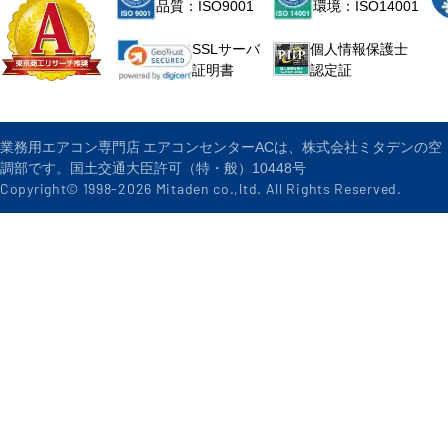
品質：ISO9001
環境：ISO14001
個人情報保護士
SSLサーバ
認定証
証明書
業務用エアコン専門店 エアコンセンターACは、株式会社ミタデンの空
調部です。国土交通大臣許可（特・般）10448号
Copyright© 1998-
2026
Mitaden co.,ltd. All Rights Reserved.