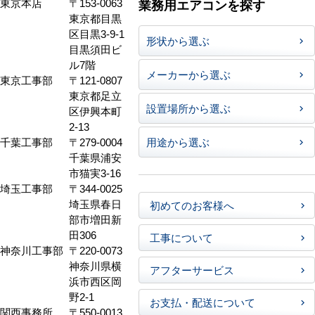
東京本店
〒153-0063
業務用エアコンを探す
東京都目黒
区目黒3-9-1
形状から選ぶ
目黒須田ビ
ル7階
メーカーから選ぶ
東京工事部
〒121-0807
東京都足立
設置場所から選ぶ
区伊興本町
2-13
千葉工事部
〒279-0004
用途から選ぶ
千葉県浦安
市猫実3-16
埼玉工事部
〒344-0025
埼玉県春日
初めてのお客様へ
部市増田新
田306
工事について
神奈川工事部
〒220-0073
神奈川県横
アフターサービス
浜市西区岡
野2-1
お支払・配送について
関西事務所
〒550-0013