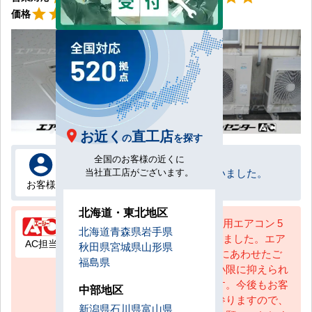
星4
star
star
star
star
star_border
価格
お近く
直工店
の
を探す
全国のお客様の近くに
早期対応頂きありがとうございました。
当社直工店がございます。
お客様
北海道・東北地区
天井カセット形4方向吹出 業務用エアコン 5
北海道
青森県
岩手県
馬力シングル 1式を設置いたしました。エア
AC担当
秋田県
宮城県
山形県
コンセンターACでは現場状況にあわせたご
福島県
提案とお客様費用ご負担を最小限に抑えられ
るよう工夫をいたしております。今後もお客
中部地区
様に寄り添うご提案に努めて参りますので、
新潟県
石川県
富山県