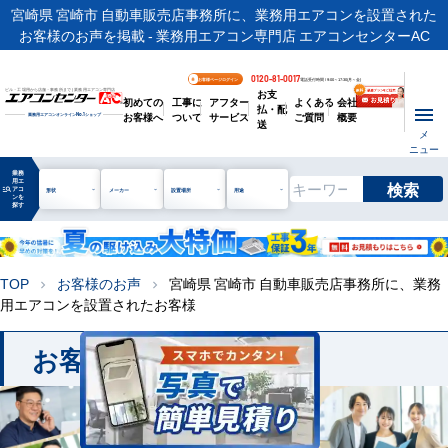
宮崎県 宮崎市 自動車販売店事務所に、業務用エアコンを設置された
お客様のお声を掲載 - 業務用エアコン専門店 エアコンセンターAC
0120-81-0017
お客様ページログイン
電話受付時間 / 9:00～17:30(月～金)
お支
ビル・工場用から店舗・事務所まで | 業務用エアコン専門店
初めての
工事に
アフター
よくある
会社
払・配
お客様へ
ついて
サービス
ご質問
概要
業務用エアコンオンライン
No.1
ショップ
送
メ
ニュー
業務
用エ
検索
manage_search
アコ
形状
メーカー
設置場所
用途
ンを
探す
TOP
お客様のお声
宮崎県 宮崎市 自動車販売店事務所に、業務
chevron_right
chevron_right
用エアコンを設置されたお客様
お客様のお声