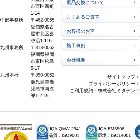
返品交換について
市西区新町
1-14
よくあるご質問
中部事務所
〒462-0065
愛知県名古
お客様のお声
屋市北区喜
惣治1-116
施工事例
九州事務所
〒813-0062
福岡県福岡
会社概要
市東区松島
5-17
九州本社
〒890-0062
サイトマップ
鹿児島県鹿
プライバシーポリシー
児島市与次
ご利用規約
株式会社ミタデン
郎1-2-15
JQA-QMA12941
JQA-EM5506
品質：ISO9001
環境：ISO14001