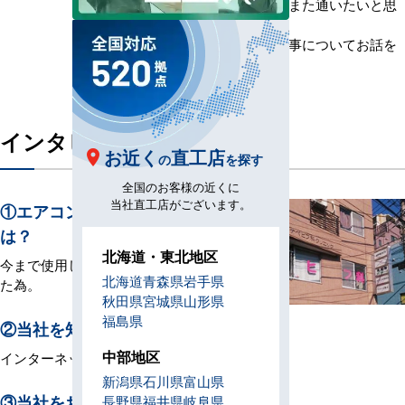
明をしてくれます。また通いたいと思
わせるお人柄です。
今回は空調の更新工事についてお話を
お伺いしました。
インタビュー内容
お近く
直工店
の
を探す
全国のお客様の近くに
当社直工店がございます。
①エアコンが必要になった理由
は？
北海道・東北地区
今まで使用していたエアコンが故障し
北海道
青森県
岩手県
た為。
秋田県
宮城県
山形県
福島県
②当社を知ったキッカケは？
中部地区
インターネット。
新潟県
石川県
富山県
③当社をお選びいただいた決め
長野県
福井県
岐阜県