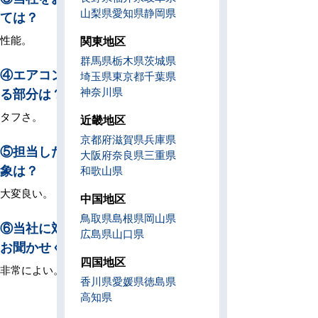
山梨県
愛知県
静岡県
ては？
性能。
関東地区
群馬県
栃木県
茨城県
④エアコンについて重視してい
埼玉県
東京都
千葉県
る部分は？
神奈川県
タフさ。
近畿地区
京都府
滋賀県
兵庫県
⑤担当した営業・現場担当の印
大阪府
奈良県
三重県
象は？
和歌山県
大変良い。
中国地区
鳥取県
島根県
岡山県
⑥当社に対する感想やご意見を
広島県
山口県
お聞かせください
四国地区
非常によい。
香川県
愛媛県
徳島県
高知県