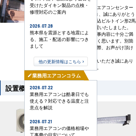
受けたダイキン製品の点検・
数ある業者の中からエアコンセンター
修理対応のご案内
ACをお選びいただき、誠にありがとう
ございます。天井埋込ビルトイン形2馬
2026.07.28
力シングル1式を設置いたしました。
熊本県を震源とする地震によ
弊社のサービス・工事内容に十分ご満
る、施工・配送の影響につき
足頂けたと伺い嬉しく思います。別箇
まして
所のエアコン交換の際、お声がけ頂け
ますと幸いです。
今回は取材にご協力いただき誠にあり
他の更新情報はこちら
がとうございました。
業務用エアコンコラム
mode_edit
設置概要
2026.07.22
業務用エアコンは酷暑日でも
使える？対応できる温度と注
意点を解説
2026.07.21
業務用エアコンの価格相場や
工事費の目安について