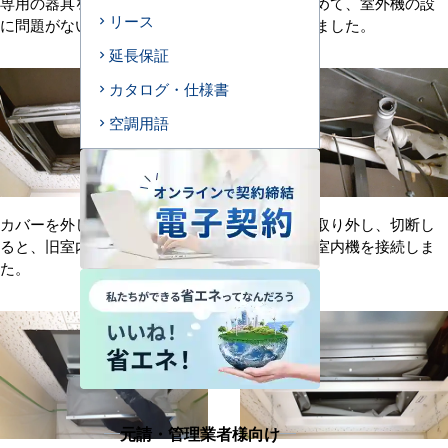
専用の器具を使用して、運転
カバーをはめて、室外機の設
リース
に問題がないか確認します。
置が完了しました。
延長保証
カタログ・仕様書
空調用語
カバーを外し天井を切り開け
旧室内機を取り外し、切断し
ると、旧室内機が露出しまし
た配管に新室内機を接続しま
た。
す。
元請・管理業者様向け