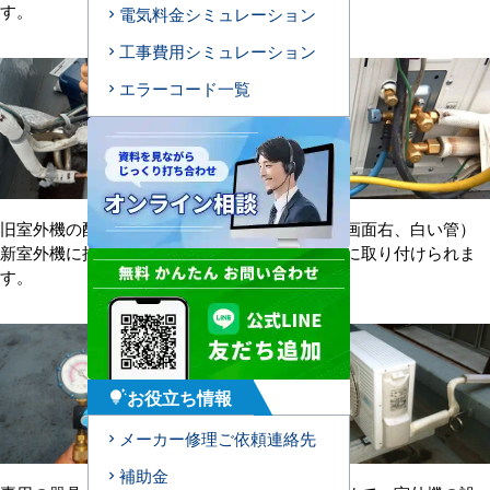
す。
電気料金シミュレーション
工事費用シミュレーション
エラーコード一覧
旧室外機の配管を切り外し、
ガス配管（画面右、白い管）
新室外機に接続していきま
が新室外機に取り付けられま
す。
した。
お役立ち情報
tips_and_updates
メーカー修理ご依頼連絡先
補助金