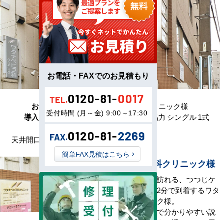
お電話・FAXでのお見積もり
0120-81-
0017
TEL.
お客様名
ワタナベヒフ科クリニック様
受付時間 (月～金) 9:00～17:30
導入した製品
日立 ビルトイン 2馬力 シングル 1式
0120-81-
2269
FAX.
天井開口が必要な現場でした。
簡単FAX見積はこちら
ワタナベヒフ科クリニック様
毎日多くの患者様が訪れる、つつじケ
丘駅北口から徒歩約2分で到着するワタ
ナベヒフ科クリニック様。
先生がとっても親切で分かりやすい説