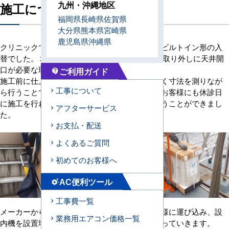
九州・沖縄地区
施工について
福岡県
長崎県
佐賀県
大分県
熊本県
宮崎県
鹿児島県
沖縄県
クリニックでご使用されていた、天井埋め込みビルトイン形の入
替でした。 埋め込み式の機械のため既設機器の取り外しに天井開
口が必要な現場でした。
ご利用ガイド
contact_support
施工前に仕上がり時の状況をイメージし、細かく寸法を測りなが
工事について
ら行うことで、綺麗な仕上がりとなりました。お客様にも休診日
に施工を行わせていただき、集中して施業を行うことができまし
アフターサービス
た。
お支払・配送
よくあるご質問
初めてのお客様へ
AC便利ツール
settings_suggest
工事費一覧
メーカーから直送された新室
室外機も同様に運び込み、設
業務用エアコン価格一覧
内機を設置場所まで運び込ま
置作業を行っていきます。