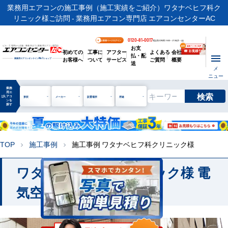
業務用エアコンの施工事例（施工実績をご紹介）ワタナベヒフ科ク
リニック様ご訪問 - 業務用エアコン専門店 エアコンセンターAC
0120-81-0017
お客様ページログイン
電話受付時間 / 9:00～17:30(月～金)
お支
ビル・工場用から店舗・事務所まで | 業務用エアコン専門店
初めての
工事に
アフター
よくある
会社
払・配
お客様へ
ついて
サービス
ご質問
概要
業務用エアコンオンライン
No.1
ショップ
送
メ
ニュー
業務
用エ
検索
manage_search
アコ
形状
メーカー
設置場所
用途
ンを
探す
TOP
施工事例
施工事例 ワタナベヒフ科クリニック様
chevron_right
chevron_right
ワタナベヒフ科クリニック様 電
気空調設備更新工事