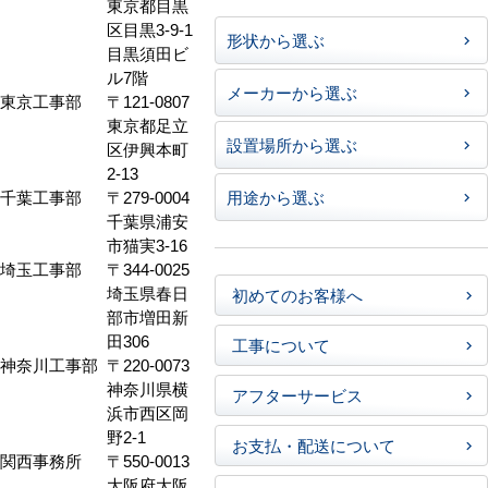
東京都目黒
区目黒3-9-1
形状から選ぶ
目黒須田ビ
ル7階
メーカーから選ぶ
東京工事部
〒121-0807
東京都足立
設置場所から選ぶ
区伊興本町
2-13
千葉工事部
〒279-0004
用途から選ぶ
千葉県浦安
市猫実3-16
埼玉工事部
〒344-0025
埼玉県春日
初めてのお客様へ
部市増田新
田306
工事について
神奈川工事部
〒220-0073
神奈川県横
アフターサービス
浜市西区岡
野2-1
お支払・配送について
関西事務所
〒550-0013
大阪府大阪