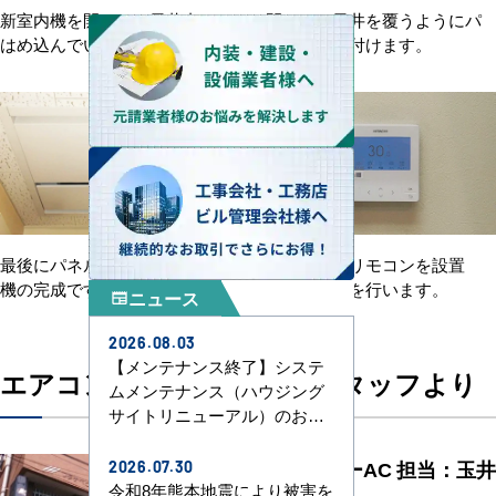
新室内機を開口した天井内に
開口した天井を覆うようにパ
はめ込んでいきます。
ネルを取り付けます。
最後にパネルを閉じて、室内
ワイヤードリモコンを設置
機の完成です。
し、試運転を行います。
ニュース
newspaper
2026.08.03
【メンテナンス終了】システ
エアコンセンターAC担当スタッフより
ムメンテナンス（ハウジング
サイトリニューアル）のお知
らせ
エアコンセンターAC 担当：玉井
2026.07.30
令和8年熊本地震により被害を