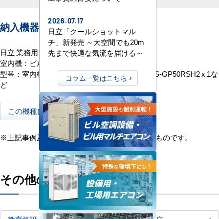
2026.07.17
納入機器
日立「クールショットマル
チ」新発売 ～大空間でも20m
日立 業務用エアコン 省エネの達人 R32
先まで快適な気流を届ける～
室内機：ビルトイン 2馬力 シングル 1式
型番：室内機：RCB-GP50K4 x 1 室外機：RAS-GP50RSH2 x 1な
コラム一覧はこちら
ど
この機種に関する商品紹介ページはこちら
※上記事例及びご採用機種は2022年12月現在のものです。
その他の工事実績を見てみる