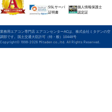
個人情報保護士
SSLサーバ
認定証
証明書
業務用エアコン専門店 エアコンセンターACは、株式会社ミタデンの空
調部です。国土交通大臣許可（特・般）10448号
Copyright© 1998-
2026
Mitaden co.,ltd. All Rights Reserved.