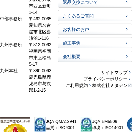
返品交換について
市西区新町
1-14
よくあるご質問
中部事務所
〒462-0065
愛知県名古
お客様のお声
屋市北区喜
惣治1-116
施工事例
九州事務所
〒813-0062
福岡県福岡
会社概要
市東区松島
5-17
九州本社
〒890-0062
サイトマップ
鹿児島県鹿
プライバシーポリシー
児島市与次
ご利用規約
株式会社ミタデン
郎1-2-15
JQA-QMA12941
JQA-EM5506
品質：ISO9001
環境：ISO14001