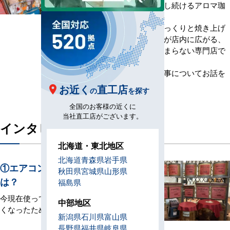
コーヒー豆をご提供し続けるアロマ珈
琲の皆さま。
直火焙煎で丁寧にじっくりと焼き上げ
たコーヒー豆の香りが店内に広がる、
コーヒー好きにはたまらない専門店で
す。
今回は空調の更新工事についてお話を
お伺いしました。
お近く
直工店
の
を探す
全国のお客様の近くに
当社直工店がございます。
インタビュー内容
北海道・東北地区
北海道
青森県
岩手県
①エアコンが必要になった理由
秋田県
宮城県
山形県
は？
福島県
今現在使っているエアコンの調子が悪
中部地区
くなったため。
新潟県
石川県
富山県
長野県
福井県
岐阜県