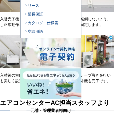
リース
延長保証
入替完了後、冷房温度を測定
新室外機が転倒しないよう、
カタログ・仕様書
し正常動作を確認します。
建物壁面に固定します。
空調用語
入替後の室内機です。見た目
新設配管はテープ巻きを行い
も美しく設置完了しました。
ました。室外機も完了です。
エアコンセンターAC担当スタッフより
元請・管理業者様向け