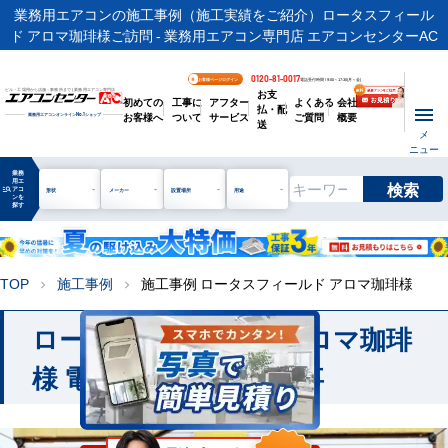
業務用エアコンの施工事例（施工実績をご紹介）ロータスフィール
ド アロマ珈琲様ご訪問 - 業務用エアコン専門店 エアコンセンターAC
0120-81-0017
お客様ページログイン
電話受付時間 / 9:00～17:30(月～金)
お支
ビル・工場用から店舗・事務所まで | 業務用エアコン専門店
初めての
工事に
アフター
よくある
会社
払・配
お客様へ
ついて
サービス
ご質問
概要
業務用エアコンオンライン
No.1
ショップ
送
メ
ニュー
業務
用エ
検索
manage_search
アコ
形状
メーカー
設置場所
用途
ンを
探す
TOP
施工事例
施工事例 ロータスフィールド アロマ珈琲様
chevron_right
chevron_right
ロータスフィールド アロマ珈琲
様 電気空調設備更新工事