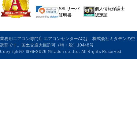
個人情報保護士
SSLサーバ
認定証
証明書
業務用エアコン専門店 エアコンセンターACは、株式会社ミタデンの空
調部です。国土交通大臣許可（特・般）10448号
Copyright© 1998-
2026
Mitaden co.,ltd. All Rights Reserved.