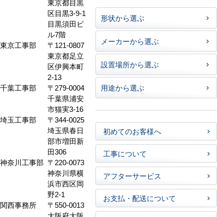
東京都目黒
区目黒3-9-1
形状から選ぶ
目黒須田ビ
ル7階
メーカーから選ぶ
東京工事部
〒121-0807
東京都足立
設置場所から選ぶ
区伊興本町
2-13
千葉工事部
〒279-0004
用途から選ぶ
千葉県浦安
市猫実3-16
埼玉工事部
〒344-0025
埼玉県春日
初めてのお客様へ
部市増田新
田306
工事について
神奈川工事部
〒220-0073
神奈川県横
アフターサービス
浜市西区岡
野2-1
お支払・配送について
関西事務所
〒550-0013
大阪府大阪