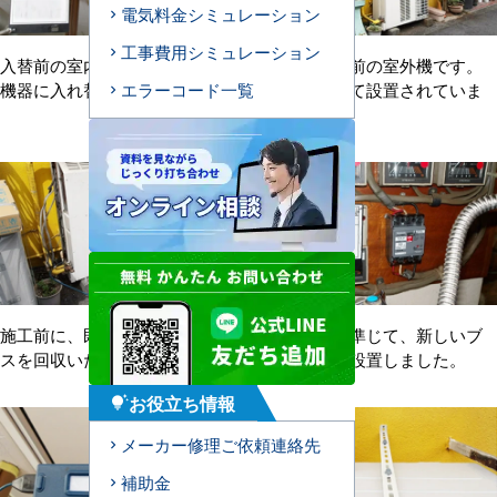
電気料金シミュレーション
工事費用シミュレーション
入替前の室内機です。新しい
同じく入替前の室外機です。
エラーコード一覧
機器に入れ替えていきます。
道路に面して設置されていま
す。
施工前に、既設機器の冷媒ガ
機器仕様に準じて、新しいブ
スを回収いたします。
レーカーを設置しました。
お役立ち情報
tips_and_updates
メーカー修理ご依頼連絡先
補助金