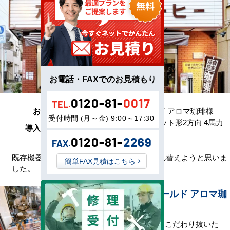
お電話・FAXでのお見積もり
0120-81-
0017
TEL.
お客様名
ロータスフィールド アロマ珈琲様
受付時間 (月～金) 9:00～17:30
ダイキン 天井カセット形2方向 4馬力
導入した製品
シングル 1式
0120-81-
2269
FAX.
既存機器が古く、本格的な冬が来る前に入れ替えようと思いま
簡単FAX見積はこちら
した。
ロータスフィールド アロマ珈
琲様
1970年の創業以来、こだわり抜いた