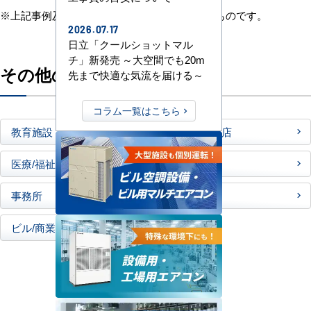
※上記事例及びご採用機種は2023年9月現在のものです。
2026.07.17
日立「クールショットマル
チ」新発売 ～大空間でも20m
その他の工事実績を見てみる
先まで快適な気流を届ける～
コラム一覧はこちら
教育施設
店舗／飲食店
医療/福祉施設
その他
事務所
工場
ビル/商業施設