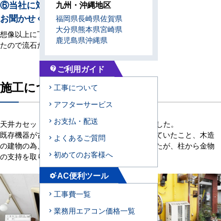
⑥当社に対する感想やご意見を
九州・沖縄地区
お聞かせください
福岡県
長崎県
佐賀県
大分県
熊本県
宮崎県
想像以上に丁寧且つ早く工事が終わっ
鹿児島県
沖縄県
たので流石だなと思いました。
ご利用ガイド
contact_support
施工について
工事について
アフターサービス
お支払・配送
天井カセット形2方向4馬力の機械の入れ替えでした。
既存機器が古く現行機器と寸法が大きく異なっていたこと、木造
よくあるご質問
の建物の為、アンカー打設が出来ない状況でしたが、柱から金物
初めてのお客様へ
の支持を取り、きれいに施工ができました。
AC便利ツール
settings_suggest
工事費一覧
業務用エアコン価格一覧