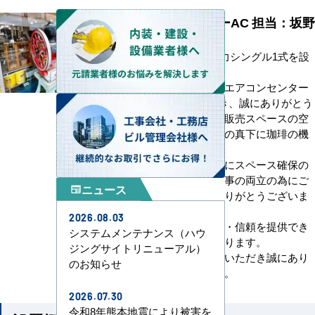
エアコンセンターAC 担当：坂野
天井カセット形4馬力シングル1式を設
置いたしました。
数ある業者の中からエアコンセンター
ACをお選びいただき、誠にありがとう
ございます。店舗の販売スペースの空
調機になり、空調機の真下に珈琲の機
械がありました。
工事に際して、事前にスペース確保の
段取りや、営業と工事の両立の為にご
ニュース
newspaper
協力を頂きましてありがとうございま
した。
2026.08.03
今後もお客様に安心・信頼を提供でき
システムメンテナンス（ハウ
るよう精進してまいります。
ジングサイトリニューアル）
今回は取材にご協力いただき誠にあり
のお知らせ
がとうございました。
2026.07.30
令和8年熊本地震により被害を