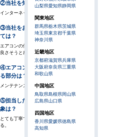
②当社を知ったキッカケは？
山梨県
愛知県
静岡県
インターネット検索。
関東地区
群馬県
栃木県
茨城県
③当社をお選びいただいた決め
埼玉県
東京都
千葉県
ては？
神奈川県
エアコンの価格とアフターサービスが
近畿地区
良さそうと感じたため。
京都府
滋賀県
兵庫県
④エアコンについて重視してい
大阪府
奈良県
三重県
和歌山県
る部分は？
中国地区
メンテナンスのしやすさ。
鳥取県
島根県
岡山県
⑤担当した営業・現場担当の印
広島県
山口県
象は？
四国地区
とても丁寧で親身になって考えてくれ
香川県
愛媛県
徳島県
る。
高知県