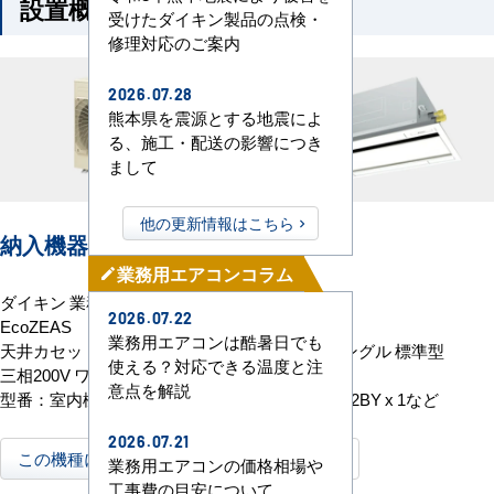
設置概要
受けたダイキン製品の点検・
修理対応のご案内
2026.07.28
熊本県を震源とする地震によ
る、施工・配送の影響につき
まして
他の更新情報はこちら
納入機器
業務用エアコンコラム
mode_edit
ダイキン 業務用エアコン
2026.07.22
EcoZEAS
業務用エアコンは酷暑日でも
天井カセット2方向 エコダブルフロー 4馬力 シングル 標準型
使える？対応できる温度と注
三相200V ワイヤードリモコン
意点を解説
型番：室内機 FHGP112FB x 1 室外機 RZRP112BY x 1など
2026.07.21
この機種に関する商品紹介ページはこちら
業務用エアコンの価格相場や
工事費の目安について