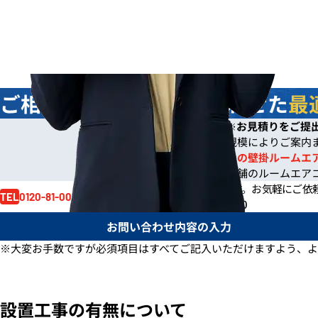
ご相談
無料
！お客様に合わせた
最
今なら
即日
お見積りをご提
※
※ご依頼の規模によりご案内
※一般住宅への壁掛ルームエ
※事務所や店舗のルームエア
お見積り依頼はお電話でも賜ります。
お気軽にご依
0120-81-0017
TEL
電話受付時間 /
月～金 9:00～17:30
お問い合わせ内容の入力
※大変お手数ですが必須項目はすべてご記入いただけますよう、よ
設置工事の有無について