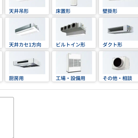
天井吊形
床置形
壁掛形
天井カセ1方向
ビルトイン形
ダクト形
厨房用
工場・設備用
その他・相談