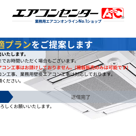
業務用エアコンオンライン
No.1
ショップ
適プラン
をご提案します
出いたします。
までお時間いただく場合もございます。
アコン工事はお請けしておりません。(機器販売のみは可能です)
コン工事、業務用壁掛エアコン工事は対応しております。
頼ください。
送信完了
ろしくお願いいたします。