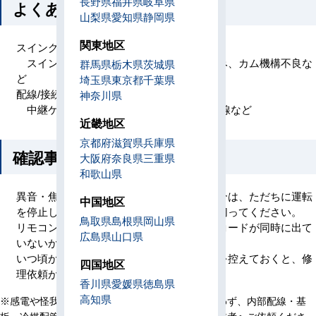
長野県
福井県
岐阜県
よくある原因
山梨県
愛知県
静岡県
関東地区
スイング/ルーバ機構の不具合
スイングモータ不良、ギヤ欠け・噛み込み、カム機構不良な
群馬県
栃木県
茨城県
ど
埼玉県
東京都
千葉県
配線/接続不良
神奈川県
中継ケーブル・コネクタの抜け/緩み、断線など
近畿地区
京都府
滋賀県
兵庫県
確認事項
大阪府
奈良県
三重県
和歌山県
異音・焦げた臭い・煙などの異常がある場合は、ただちに運転
中国地区
を停止し、可能であれば専用ブレーカーを切ってください。
鳥取県
島根県
岡山県
リモコンの表示内容を確認し、他のエラーコードが同時に出て
広島県
山口県
いないかもご確認ください。
いつ頃から・どのような症状が出ているかを控えておくと、修
四国地区
理依頼がスムーズです。
香川県
愛媛県
徳島県
高知県
※感電や怪我の恐れがあるため、分解・修理は行わず、内部配線・基
板・冷媒配管（霜付き部含む）には触れず、専門業者へご依頼くださ