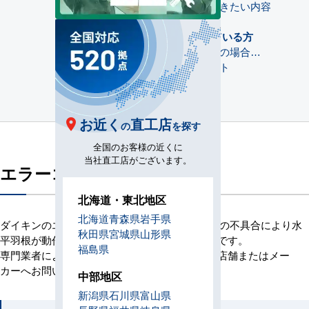
ご依頼時に添えていただきたい内容
よくある質問
設置されてから10年以上経っている方
一般的な業務用エアコンの場合…
早期お取り替えのメリット
関連コラム
エラーコード情報
お近く
直工店
の
を探す
全国のお客様の近くに
当社直工店がございます。
エラーコードA7とは
北海道・東北地区
北海道
青森県
岩手県
ダイキンのエラーコードA7は、スイングモータの不具合により水
秋田県
宮城県
山形県
平羽根が動作していない際に表示されるエラーです。
福島県
専門業者による点検・修理が必要なため、購入店舗またはメー
カーへお問い合わせください。
中部地区
新潟県
石川県
富山県