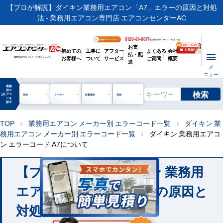
【プロが解説】ダイキン業務用エアコン「A7」エラーの原因と対処
法 - 業務用エアコン専門店 エアコンセンターAC
0120-81-0017
お客様ページログイン
電話受付時間 / 9:00～17:30(月～金)
お支
ビル・工場用から店舗・事務所まで | 業務用エアコン専門店
初めての
工事に
アフター
よくある
会社
払・配
お客様へ
ついて
サービス
ご質問
概要
業務用エアコンオンライン
No.1
ショップ
送
メ
ニュー
業務
用エ
検索
manage_search
アコ
形状
メーカー
設置場所
用途
ンを
探す
TOP
業務用エアコン メーカー別 エラーコード一覧
ダイキン 業
chevron_right
chevron_right
務用エアコン メーカー別 エラーコード一覧
ダイキン 業務用エアコ
chevron_right
ン エラーコード A7について
【プロが解説】ダイキン 業務用
エアコン 「A7」エラーの原因と
対処法