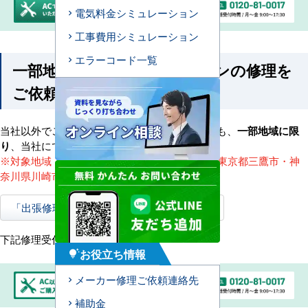
電気料金シミュレーション
工事費用シミュレーション
エラーコード一覧
一部地域にお住まいでエアコンの修理を
ご依頼される方
当社以外でご購入されたエアコンにつきましても、
一部地域に限
り
、当社にて修理対応が可能です。
※対象地域（東京都23区内・東京都武蔵野市・東京都三鷹市・神
奈川県川崎市）
「出張修理サービス」の詳細はこちらから
下記修理受付フォームにてご依頼ください。
お役立ち情報
tips_and_updates
メーカー修理ご依頼連絡先
補助金