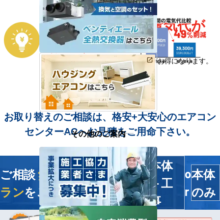
電気代が
お取替えすることで、
年間の
お安く
※省エネ効果でランニングコストがお得になります。
お取り替えのご相談は、格安+大安心のエアコン
センターACへお見積をご用命下さい。
その他のご案内
本体
ご相談
無料
！今すぐ
最適プ
本体
o
＋工
ラン
をご提案します
のみ
r
事