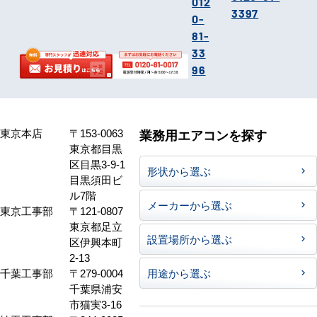
012
3397
0-
81-
33
96
東京本店
〒153-0063
業務用エアコンを探す
東京都目黒
区目黒3-9-1
形状から選ぶ
目黒須田ビ
ル7階
メーカーから選ぶ
東京工事部
〒121-0807
東京都足立
設置場所から選ぶ
区伊興本町
2-13
千葉工事部
〒279-0004
用途から選ぶ
千葉県浦安
市猫実3-16