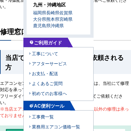
九州・沖縄地区
い。
福岡県
長崎県
佐賀県
大分県
熊本県
宮崎県
鹿児島県
沖縄県
修理窓口のご案内
ご利用ガイド
contact_support
工事について
当店でご購入いただき修理を依頼される
アフターサービス
方
お支払・配送
エアコンセンターACでご購入いただいたお客様は、当社にて修理
よくあるご質問
対応を承っております。
初めてのお客様へ
フリーダイヤルまたは下記修理受付フォームにてご依頼くださ
い。
AC便利ツール
settings_suggest
※当店エアコンセンターACで購入されたお客様以外の修理は承っ
ておりません。
工事費一覧
業務用エアコン価格一覧