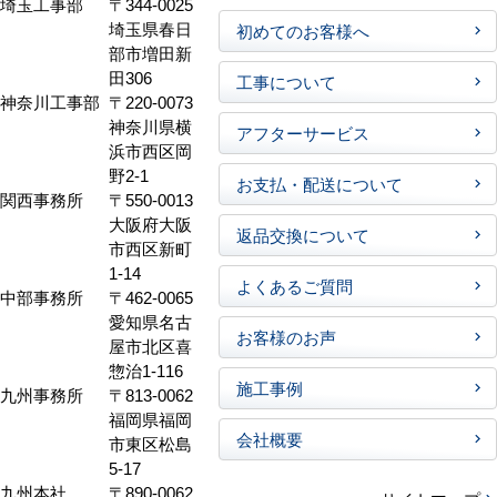
埼玉工事部
〒344-0025
埼玉県春日
初めてのお客様へ
部市増田新
田306
工事について
神奈川工事部
〒220-0073
神奈川県横
アフターサービス
浜市西区岡
野2-1
お支払・配送について
関西事務所
〒550-0013
大阪府大阪
返品交換について
市西区新町
1-14
よくあるご質問
中部事務所
〒462-0065
愛知県名古
お客様のお声
屋市北区喜
惣治1-116
施工事例
九州事務所
〒813-0062
福岡県福岡
会社概要
市東区松島
5-17
九州本社
〒890-0062