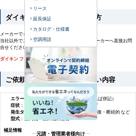
リース
ダイキンに修理を依頼される方
延長保証
カタログ・仕様書
メーカーでも修理対応を行っております。
空調用語
当社以外でご購入、設置されたお客さまは、メーカーへ直接お問
合せください。
ダイキン フリーダイヤル：0120-88-1081
ご依頼時に添えていただきたい内容
エラーコード
：A7（他にエラー表示があれば併記）
症状
：冷えない・停止する・送風のみ など
発生タイミング
：起動直後・一定時間運転後・断続的 など
型式
：室内機・室外機の型番
補足情報
元請・管理業者様向け