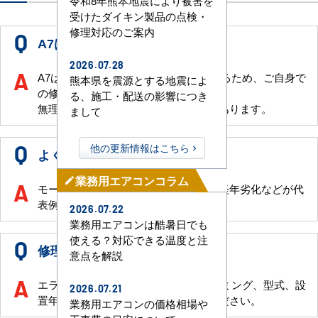
令和8年熊本地震により被害を
受けたダイキン製品の点検・
修理対応のご案内
A7は自分で直せますか？
2026.07.28
A7はモータや駆動部の異常が考えられるため、ご自身で
熊本県を震源とする地震によ
の修理はできません。
る、施工・配送の影響につき
無理に動かすと故障が拡大する恐れがあります。
まして
他の更新情報はこちら
よくある原因は何ですか？
業務用エアコンコラム
mode_edit
モータの故障、異物混入、配線不良、経年劣化などが代
表例です。
2026.07.22
業務用エアコンは酷暑日でも
使える？対応できる温度と注
修理依頼のとき何を伝えるべき？
意点を解説
エラーコード（A7）、症状、発生タイミング、型式、設
2026.07.21
置年、設置場所、ご連絡先をお伝えください。
業務用エアコンの価格相場や