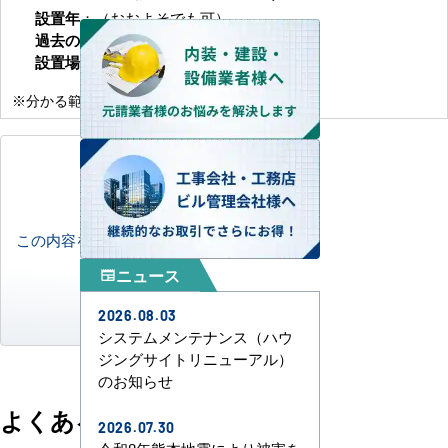
設置年
：（おおよそでも可）
過去の修理歴
：冷媒補充・基板交換 など
設置場所
：
※分かる範囲でお伝えください。
この内容をコピー
ニュース
newspaper
2026.08.03
システムメンテナンス（ハウ
ジングサイトリニューアル）
のお知らせ
よくある質問
2026.07.30