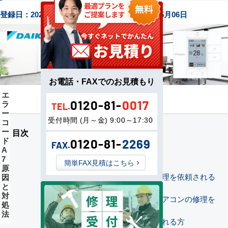
登録日：
2026年05月06日
最終更新日：
2026年05月06日
お電話・FAXでのお見積もり
エ
0120-81-
0017
ラ
TEL.
ー
受付時間 (月～金) 9:00～17:30
コ
ー
目次
エラーコードA7とは
ド
0120-81-
2269
よくある原因
FAX.
A
確認事項
7
簡単FAX見積はこちら
修理窓口のご案内
原
当店でご購入いただき修理を依頼される
因
と
方
対
一部地域にお住まいでエアコンの修理を
処
ご依頼される方
法
ダイキンに修理を依頼される方