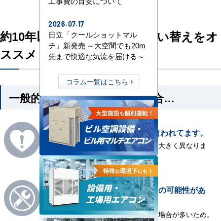
工事費の目安について
2026.07.17
約10年以上お使いの場合は買い替えをオ
日立「クールショットマル
チ」新発売 ～大空間でも20m
ススメします
先まで快適な気流を届ける～
コラム一覧はこちら
一般的な業務用エアコンの場合…
10年～15年
寿命は
と言われてます。
※使用環境やメンテナンスによって大きく異なりま
す。
修理不可
部品がないため
の可能性があ
る。
※部品の構造・供給を停止している場合が多いため。