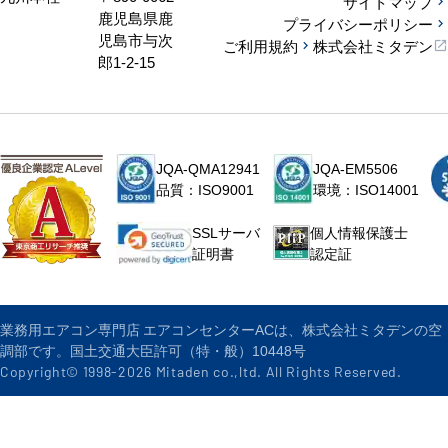
サイトマップ
鹿児島県鹿
プライバシーポリシー
児島市与次
ご利用規約
株式会社ミタデン
郎1-2-15
JQA-QMA12941
JQA-EM5506
品質：ISO9001
環境：ISO14001
個人情報保護士
SSLサーバ
認定証
証明書
業務用エアコン専門店 エアコンセンターACは、株式会社ミタデンの空
調部です。国土交通大臣許可（特・般）10448号
Copyright© 1998-
2026
Mitaden co.,ltd. All Rights Reserved.