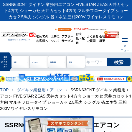
SSRN63CNT ダイキン 業務用エアコン FIVE STAR ZEAS 天井カセッ
ト4方向 ショーカセ 天井カセット4方向 マルチフロータイプ ショー
カセ 2.5馬力 シングル 省エネ型 三相200V ワイヤレスリモコン
0120-81-0017
お客様ページログイン
電話受付時間 / 9:00～17:30(月～金)
お支
ビル・工場用から店舗・事務所まで | 業務用エアコン専門店
初めての
工事に
アフター
よくある
会社
払・配
お客様へ
ついて
サービス
ご質問
概要
業務用エアコンオンライン
No.1
ショップ
送
メ
ニュー
業務
用エ
検索
manage_search
アコ
形状
メーカー
設置場所
用途
ンを
探す
TOP
ダイキン業務用エアコン
SSRN63CNT ダイキン 業務用エ
chevron_right
chevron_right
アコン FIVE STAR ZEAS 天井カセット4方向 ショーカセ 天井カセット4
方向 マルチフロータイプ ショーカセ 2.5馬力 シングル 省エネ型 三相
200V ワイヤレスリモコン
SSRN63CNT ダイキン 業務用エアコン