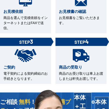
お見積依頼
お見積書の確認
商品を選んで見積依頼をイン
お見積書をご覧いただきま
ターネットまたはFAXで送
す。
信。
3
4
STEP
STEP
ご契約
商品の受取り
電子契約による契約締結のお
商品のお受け取りは車上お渡
手続きとなります。
しまたは軒先お渡しです。
本体
ご相談
無料
！今すぐ
最適プ
本体
o
＋工