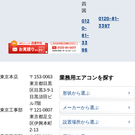
四
国
0120-81-
012
3397
0-
81-
33
96
東京本店
〒153-0063
業務用エアコンを探す
東京都目黒
区目黒3-9-1
形状から選ぶ
目黒須田ビ
ル7階
メーカーから選ぶ
東京工事部
〒121-0807
東京都足立
設置場所から選ぶ
区伊興本町
2-13