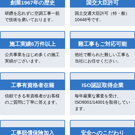
創業1967年の歴史
国交大臣許可
研鑽を忘れずに空調工事一筋
国土交通大臣許可（特・般）
で技術を磨いております。
10448号です。
施工実績6万件以上
難工事もご対応可能
公共事業をはじめ多くの施工
他社で断られた難しい工事も
実績がございます。
当社にお任せください。
工事有資格者在籍
ISO認証取得企業
信頼できる有資格者がお客様
毎年厳重な審査を受け、
のご質問に丁寧に答えます。
ISO9001/14001を取得してい
ます。
工事賠償保険加入
安全へのこだわり