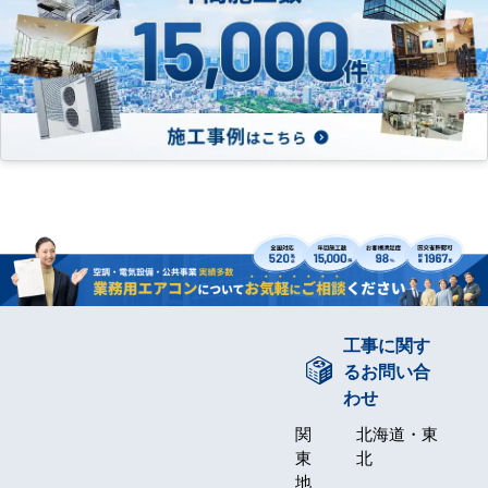
工事に関す
るお問い合
わせ
関
北海道・東
東
北
地