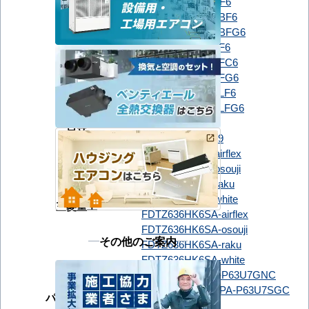
PLZ-ZRMP63SGF6
PLZ-ZRMP63SHBF6
PLZ-ZRMP63SHBFG6
PLZ-ZRMP63SHF6
PLZ-ZRMP63SHFC6
PLZ-ZRMP63SHFG6
PLZ-ZRMP63SHLF6
PLZ-ZRMP63SHLFG6
RCI-GP63RGH9
日立
RCI-GP63RGHJ9
FDTZ636H6SA-airflex
FDTZ636H6SA-osouji
FDTZ636H6SA-raku
FDTZ636H6SA-white
三菱重工
FDTZ636HK6SA-airflex
FDTZ636HK6SA-osouji
その他のご案内
FDTZ636HK6SA-raku
FDTZ636HK6SA-white
PA-P63U7GC
PA-P63U7GNC
PA-P63U7GNCX
PA-P63U7SGC
パナソニック
PA-P63U7SGNC