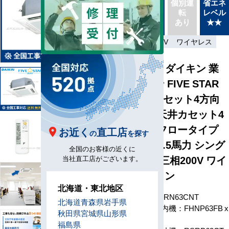
同機種
個別運
省エネ
送
タイプ
転
レベル
最新機
別あり
あり
★★
種
省エネ
三相200V
ワイヤレス
SSRN63CNT ダイキン 業
務用エアコン FIVE STAR
ZEAS 天井カセット4方向
ショーカセ 天井カセット4
方向 マルチフロータイプ
お近く
直工店
の
を探す
ショーカセ 2.5馬力 シング
全国のお客様の近くに
ル 省エネ型 三相200V ワイ
当社直工店がございます。
ヤレスリモコン
北海道・東北地区
型番
SSRN63CNT
北海道
青森県
岩手県
室内機：FHNP63FB x
秋田県
宮城県
山形県
1
福島県