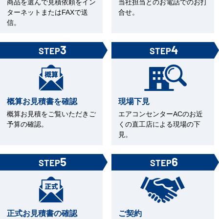
商品を選んで見積依頼をイン
当社担当とのお電話でのお打
ターネットまたはFAXで送
合せ。
信。
3
4
STEP
STEP
概算お見積書を確認
現場下見
概算お見積をご覧いただきご
エアコンセンターACのお近
予算の確認。
くの直工店による現場の下
見。
5
6
STEP
STEP
正式お見積書の確認
ご契約