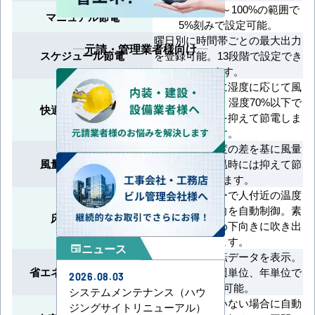
最大出力を40～100%の範囲で
マニュアル節電
5%刻みで設定可能。
曜日別に時間帯ごとの最大出力
元請・管理業者様向け
スケジュール節電
を登録可能。13段階で設定でき
ます。
ドライ運転時に湿度に応じて風
量を自動調整。湿度70%以下で
快適エコ除湿制御
はさらに風量を抑えて節電しま
す。
室温と設定温度の差を基に風量
風量エコ自動制御
を調整し、適温時には抑えて節
電します。
床温度センサーで人付近の温度
を検知し、風向を自動制御。素
床温エコ検知
早く暖めるため下向きに吹き出
します。
ニュース
newspaper
リモコンに運転データを表示。
省エネ・節電チェック
本日、前日、週単位、年単位で
2026.08.03
確認可能。
システムメンテナンス（ハウ
一定時間人がいない場合に自動
ジングサイトリニューアル）