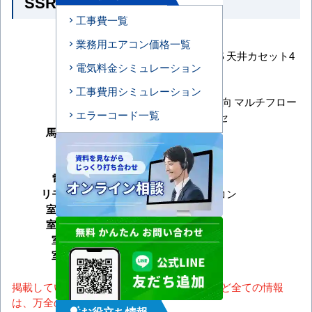
SSRN63CNT の商品仕様
工事費一覧
メーカー
ダイキン
業務用エアコン価格一覧
FIVE STAR ZEAS 天井カセット4
シリーズ
電気料金シミュレーション
方向 ショーカセ
型番
SSRN63CNT
工事費用シミュレーション
天井カセット4方向 マルチフロー
形状
エラーコード一覧
タイプ ショーカセ
馬力（能力）
2.5馬力
冷房能力
暖房能力
電源タイプ
三相200V
リモコンタイプ
ワイヤレスリモコン
室内機サイズ
室外機サイズ
室内機重量
室外機重量
掲載しているスペック・セット内容・画像など全ての情報
は、万全の保証をいたしかねます。
お役立ち情報
tips_and_updates