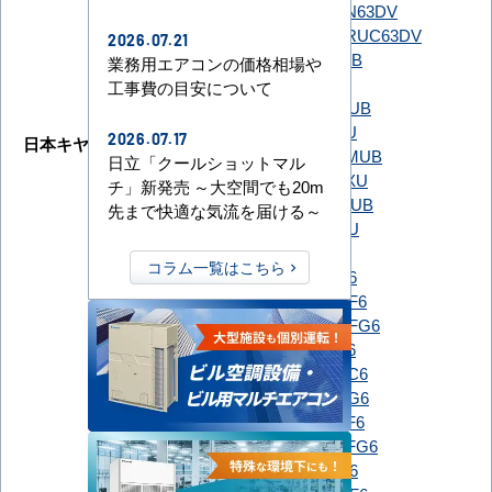
SSRN63DT
SSRN63DV
SSRUC63DT
SSRUC63DV
2026.07.21
GUXA063131MUB
業務用エアコンの価格相場や
GUXA063131XU
工事費の目安について
GUXA06313J1MUB
GUXA06313J1XU
2026.07.17
日本キヤリア（旧：東芝）
GUXA06313JP1MUB
日立「クールショットマル
GUXA06313JP1XU
チ」新発売 ～大空間でも20m
GUXA06313P1MUB
先まで快適な気流を届ける～
GUXA06313P1XU
PLZ-ZRMP63G6
コラム一覧はこちら
PLZ-ZRMP63GF6
PLZ-ZRMP63HBF6
PLZ-ZRMP63HBFG6
PLZ-ZRMP63HF6
PLZ-ZRMP63HFC6
PLZ-ZRMP63HFG6
PLZ-ZRMP63HLF6
PLZ-ZRMP63HLFG6
三菱電機
PLZ-ZRMP63SG6