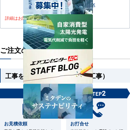
PA-P63U7SGNCX
詳細はお問い合わせください。
ご注文の流れ
工事を依頼される方（機器＋工事）
1
2
STEP
STEP
お見積依頼
お打合せ