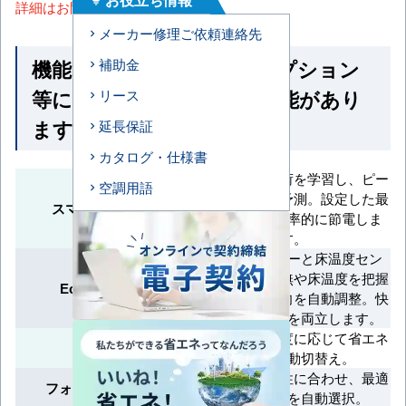
詳細はお問い合わせください。
メーカー修理ご依頼連絡先
機能一覧 ※馬力・型番・オプション
補助金
等によって付いていない機能があり
リース
ます
延長保証
カタログ・仕様書
毎日の運転負荷を学習し、ピー
空調用語
ク消費電力を予測。設定した最
スマート学習節電
大出力内で効率的に節電しま
す。
人検知センサーと床温度セン
サーで人の有無や床温度を把握
Eco全自動運転
し、風量・風向を自動調整。快
適さと省エネを両立します。
室温や設定温度に応じて省エネ
エコモード
運転に自動切替え。
季節や地域特性に合わせ、最適
フォーシーズン制御
な冷媒制御を自動選択。