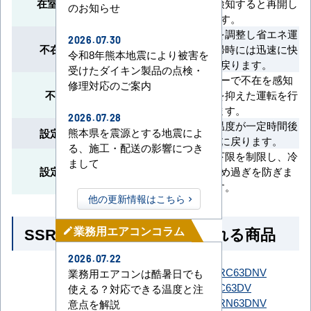
在室検知ON／OFF
停止し、人を検知すると再開し
のお知らせ
ます。
不在時に温度を調整し省エネ運
2026.07.30
不在時省エネ運転
転を実施。復帰時には迅速に快
令和8年熊本地震により被害を
適温度に戻ります。
受けたダイキン製品の点検・
人検知センサーで不在を感知
修理対応のご案内
不在時節電運転
し、消費電力を抑えた運転を行
います。
2026.07.28
変更した設定温度が一定時間後
熊本県を震源とする地震によ
設定温度自動復帰
に自動で元に戻ります。
る、施工・配送の影響につき
設定温度の上下限を制限し、冷
まして
設定温度範囲制限
やし過ぎや暖め過ぎを防ぎま
す。
他の更新情報はこちら
SSRN63CNT とよく比較される商品
業務用エアコンコラム
mode_edit
2026.07.22
SSRC63DNT
SSRC63DNV
業務用エアコンは酷暑日でも
SSRC63DT
SSRC63DV
使える？対応できる温度と注
ダイキン
SSRN63DNT
SSRN63DNV
意点を解説