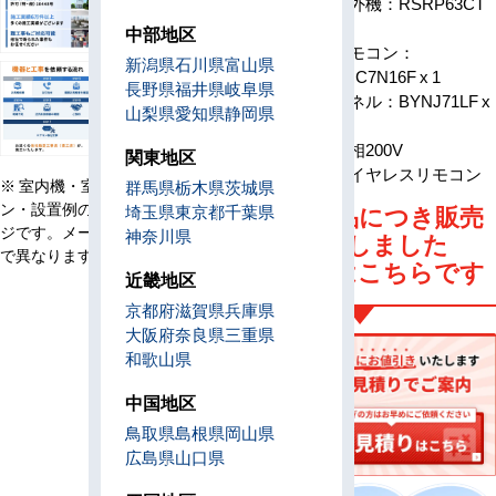
室外機：RSRP63CT
x 1
中部地区
構成
リモコン：
新潟県
石川県
富山県
BRC7N16F x 1
長野県
福井県
岐阜県
パネル：BYNJ71LF x
山梨県
愛知県
静岡県
1
電源
三相200V
関東地区
リモコン
ワイヤレスリモコン
※ 室内機・室外機・リモコ
群馬県
栃木県
茨城県
ン・設置例の画像はイメー
埼玉県
東京都
千葉県
旧型番商品につき販売
ジです。メーカー、機種等
神奈川県
は終了しました
で異なります。
後継機種はこちらです
近畿地区
京都府
滋賀県
兵庫県
大阪府
奈良県
三重県
和歌山県
中国地区
鳥取県
島根県
岡山県
広島県
山口県