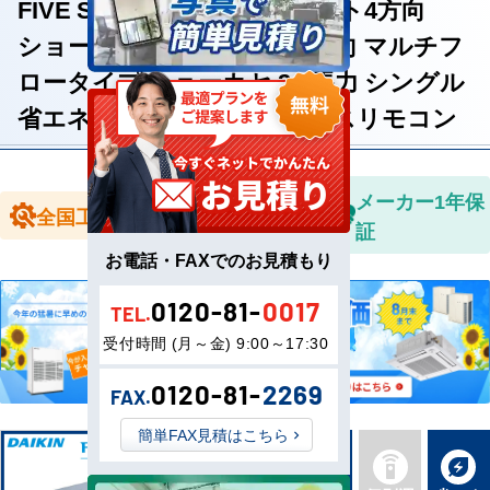
FIVE STAR ZEAS 天井カセット4方向
ショーカセ 天井カセット4方向 マルチフ
ロータイプ ショーカセ 2.5馬力 シングル
省エネ型 三相200V ワイヤレスリモコン
全国送料無
メーカー1年保
全国工事対応
料
証
お電話・FAXでのお見積もり
0120-81-
0017
TEL.
受付時間 (月～金) 9:00～17:30
0120-81-
2269
FAX.
簡単FAX見積はこちら
新品直