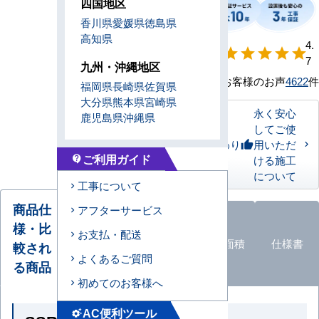
四国地区
香川県
愛媛県
徳島県
高知県
【形状別】満足
4.
star
star
star
star
star
度
7
九州・沖縄地区
お客様のお声
4622
件
福岡県
長崎県
佐賀県
大分県
熊本県
宮崎県
永く安心
鹿児島県
沖縄県
してご使
私たちのこだわり
用いただ
thumb_up
ご利用ガイド
ける施工
contact_support
について
工事について
商品仕
アフターサービス
様・比
オプショ
お支払・配送
エアコン
ン
品
適応面積
仕様書
較され
形状
よくあるご質問
一覧
る商品
初めてのお客様へ
AC便利ツール
settings_suggest