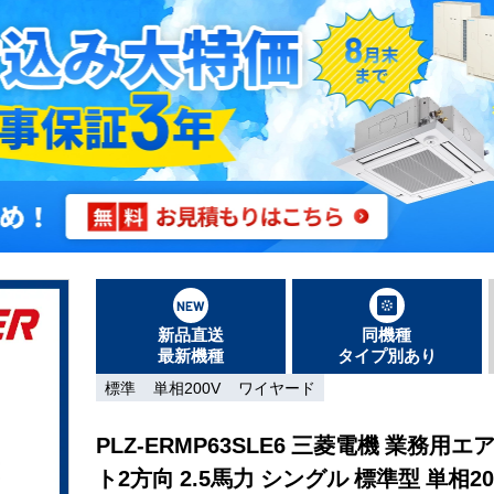
新品直送
同機種
最新機種
タイプ別あり
標準
単相200V
ワイヤード
PLZ-ERMP63SLE6 三菱電機 業務用
ト2方向 2.5馬力 シングル 標準型 単相