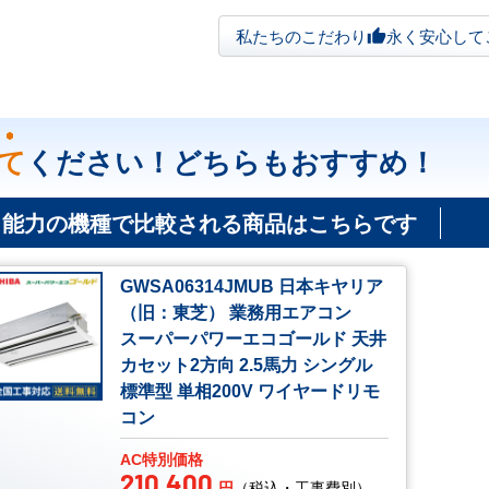
私たちのこだわり
永く安心して
thumb_up
て
ください！どちらもおすすめ！
じ能力の機種で比較される商品はこちらです
GWSA06314JMUB 日本キヤリア
（旧：東芝） 業務用エアコン
スーパーパワーエコゴールド 天井
カセット2方向 2.5馬力 シングル
標準型 単相200V ワイヤードリモ
コン
AC特別価格
210,400
円
（税込・工事費別）