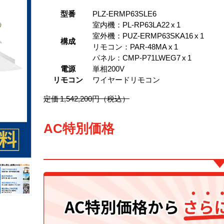
型番
PLZ-ERMP63SLE6
室内機：PL-RP63LA22 x 1
室外機：PUZ-ERMP63SKA16 x 1
構成
リモコン：PAR-48MA x 1
パネル：CMP-P71LWEG7 x 1
電源
単相200V
リモコン
ワイヤードリモコン
定価 1,542,200円（税込）
AC特別価格