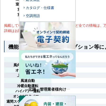
室外機サイズ
カタログ・仕様書
室内機重量
室外機重量
空調用語
掲載しているスペック・セット内容・画像など全ての情報は、
詳細はお問い合わせください。
機能一覧 ※馬力・型番・オプション等
ムーブアイ
風向独立自在設定
オートスイング
上下風向切換
風速自動
冷暖自動運転
元請・管理業者様向け
ハイパワー運転
オン/オフタイマー
週間スケジュールタイマー