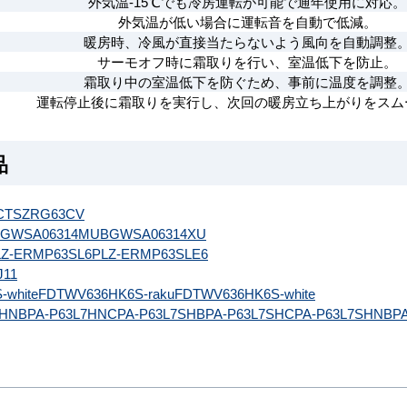
外気温-15℃でも冷房運転が可能で通年使用に対応。
外気温が低い場合に運転音を自動で低減。
暖房時、冷風が直接当たらないよう風向を自動調整
サーモオフ時に霜取りを行い、室温低下を防止。
霜取り中の室温低下を防ぐため、事前に温度を調整
運転停止後に霜取りを実行し、次回の暖房立ち上がりをスム
品
CT
SZRG63CV
GWSA06314MUB
GWSA06314XU
LZ-ERMP63SL6
PLZ-ERMP63SLE6
J11
white
FDTWV636HK6S-raku
FDTWV636HK6S-white
7HNB
PA-P63L7HNC
PA-P63L7SHB
PA-P63L7SHC
PA-P63L7SHNB
P