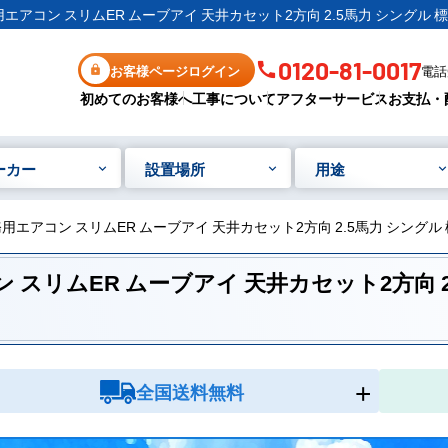
業務用エアコン スリムER ムーブアイ 天井カセット2方向 2.5馬力 シングル
0120-81-0017
お客様ページログイン
電話受
初めてのお客様へ
工事について
アフターサービス
お支払・
ーカー
設置場所
用途
 業務用エアコン スリムER ムーブアイ 天井カセット2方向 2.5馬力 シング
アコン スリムER ムーブアイ 天井カセット2方向 
全国送料無料