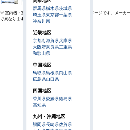
関東地区
群馬県
栃木県
茨城県
※ 室内機・室外機・リモコン・設置例の画像はイメージです。メーカ
埼玉県
東京都
千葉県
で異なります。
神奈川県
近畿地区
京都府
滋賀県
兵庫県
大阪府
奈良県
三重県
和歌山県
中国地区
鳥取県
島根県
岡山県
広島県
山口県
四国地区
香川県
愛媛県
徳島県
高知県
九州・沖縄地区
福岡県
長崎県
佐賀県