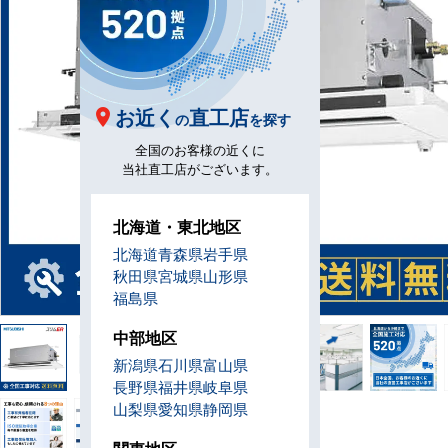
お近く
直工店
の
を探す
全国のお客様の近くに
当社直工店がございます。
北海道・東北地区
北海道
青森県
岩手県
秋田県
宮城県
山形県
福島県
中部地区
新潟県
石川県
富山県
長野県
福井県
岐阜県
山梨県
愛知県
静岡県