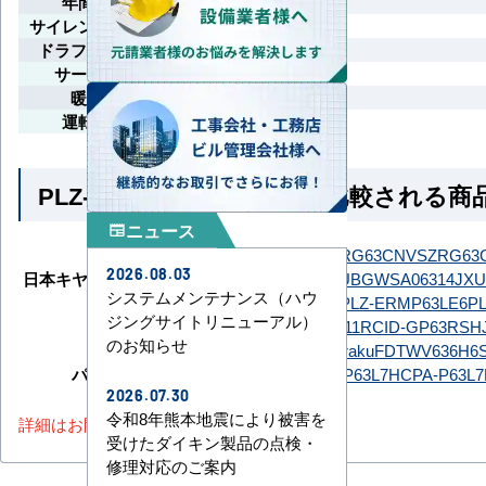
年間冷房運転対応
サイレント制御（冷房時）
ドラフト防止（暖房時）
サーモオフ時霜取り
暖房プレヒート
運転停止後霜取り
PLZ-ERMP63SLE6 とよく比較される商
ニュース
newspaper
ダイキン
SZRG63CNT
SZRG63CNV
SZRG63
2026.08.03
日本キヤリア（旧：東芝）
GWSA06314JMUB
GWSA06314JXU
システムメンテナンス（ハウ
三菱電機
PLZ-ERMP63L6
PLZ-ERMP63LE6
P
ジングサイトリニューアル）
日立
RCID-GP63RSH11
RCID-GP63RSH
のお知らせ
三菱重工
FDTWV636H6S-raku
FDTWV636H6S-
パナソニック
PA-P63L7HB
PA-P63L7HC
PA-P63L
2026.07.30
令和8年熊本地震により被害を
詳細はお問い合わせください。
受けたダイキン製品の点検・
修理対応のご案内