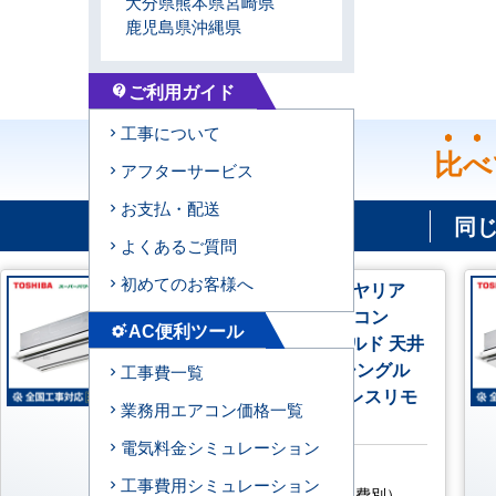
大分県
熊本県
宮崎県
鹿児島県
沖縄県
ご利用ガイド
contact_support
工事について
比べ
アフターサービス
お支払・配送
同
よくあるご質問
初めてのお客様へ
GWSA06314JXU 日本キヤリア
（旧：東芝） 業務用エアコン
AC便利ツール
settings_suggest
スーパーパワーエコゴールド 天井
カセット2方向 2.5馬力 シングル
工事費一覧
標準型 単相200V ワイヤレスリモ
業務用エアコン価格一覧
コン
電気料金シミュレーション
AC特別価格
工事費用シミュレーション
210,100
円
（税込・工事費別）