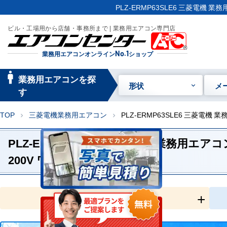
PLZ-ERMP63SLE6 三菱電機 
ビル・工場用から店舗・事務所まで | 業務用エアコン専門店
業務用エアコンオンライン
No.1
ショップ
manage_searc
業務用エアコンを探
形状
メ
h
す
TOP
三菱電機業務用エアコン
PLZ-ERMP63SLE6 三菱電機
chevron_right
chevron_right
PLZ-ERMP63SLE6 三菱電機 業務用エ
200V ワイヤードリモコン
全国工事対応