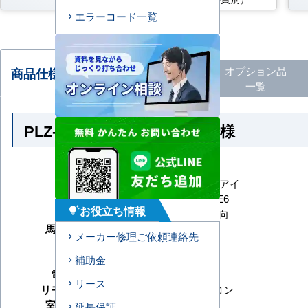
エラーコード一覧
オプション
品
商品仕様・比較される商品
一覧
PLZ-ERMP63SLE6 の商品仕様
メーカー
三菱電機
シリーズ
スリムER ムーブアイ
型番
PLZ-ERMP63SLE6
お役立ち情報
tips_and_updates
形状
天井カセット2方向
馬力（能力）
2.5馬力
メーカー修理ご依頼連絡先
冷房能力
暖房能力
補助金
電源タイプ
単相200V
リース
リモコンタイプ
ワイヤードリモコン
室内機サイズ
延長保証