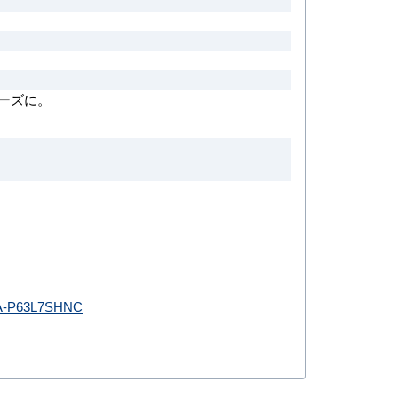
。
。
ーズに。
A-P63L7SHNC