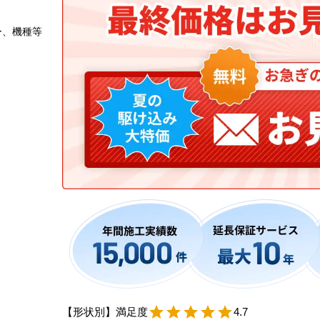
ー、機種等
【形状別】満足度
star
star
star
star
star
4.7