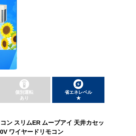
個別運転
省エネレベル
あり
★
エアコン スリムER ムーブアイ 天井カセッ
200V ワイヤードリモコン