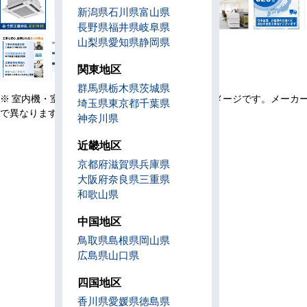
新潟県
石川県
富山県
長野県
福井県
岐阜県
山梨県
愛知県
静岡県
関東地区
群馬県
栃木県
茨城県
※ 室内機・室外機・リモコン・設置例の画像はイメージです。メーカ
埼玉県
東京都
千葉県
で異なります。
神奈川県
近畿地区
京都府
滋賀県
兵庫県
大阪府
奈良県
三重県
和歌山県
中国地区
鳥取県
島根県
岡山県
広島県
山口県
四国地区
香川県
愛媛県
徳島県