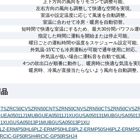
上下方向の風向をリモコンで調整可能。
左右方向の風向も調整して快適な空間を実現。
室温や設定温度に応じて風速を自動調整。
室温に合わせて冷房・暖房を自動切替。
短時間で快適な室温にするため、最大30分間パワフル運
指定した時間に運転を開始または停止可能。
曜日ごとの運転時間や温度をスケジュール設定可能
外気温-15℃でも冷房運転が可能で通年使用に対応。
外気温が低い場合に運転音を自動で低減。
4つの吹出口が順番に動作し、暖房時に快適な気流を実
暖房時、冷風が直接当たらないよう風向を自動調整
商品
CT
SZRC50CV
SZRN50CNT
SZRN50CNV
SZRN50CT
SZRN50CV
SZ
UEA05011J1MUB
GUEA05011J1XU
GUSA050131MUB
GUSA0501
P1XU
GUSA05013P1MUB
GUSA05013P1XU
LZ-ERMP50HL6
PLZ-ERMP50HLE6
PLZ-ERMP50SH6
PLZ-ERMP5
RCIC-GP50RSH4
RCIC-GP50RSHJ4