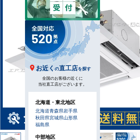
お近く
直工店
の
を探す
全国のお客様の近くに
当社直工店がございます。
北海道・東北地区
北海道
青森県
岩手県
秋田県
宮城県
山形県
福島県
中部地区