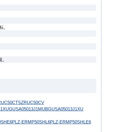
転。
。
現。
。
RUC50CT
SZRUC50CV
31XU
GUSA05013J1MUB
GUSA05013J1XU
0SHE6
PLZ-ERMP50SHL6
PLZ-ERMP50SHLE6