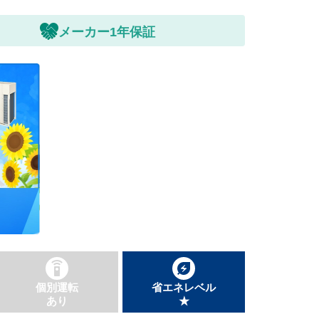
メーカー1年保証
個別運転
省エネレベル
あり
★