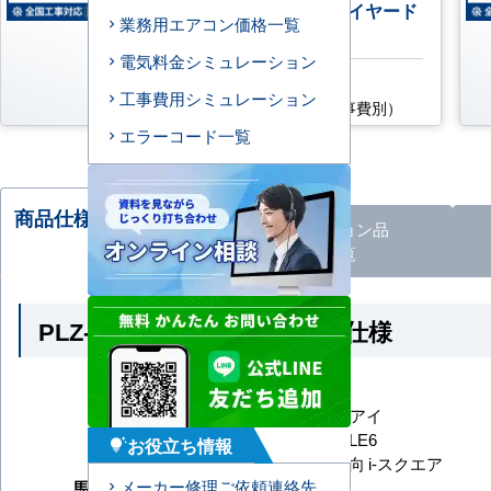
グル 標準型 単相200V ワイヤード
業務用エアコン価格一覧
リモコン
電気料金シミュレーション
AC特別価格
工事費用シミュレーション
176,400
円
（税込・工事費別）
エラーコード一覧
商品仕様・比較される
オプション
品
商品
一覧
PLZ-ERMP50SHLE6 の商品仕様
メーカー
三菱電機
シリーズ
スリムER ムーブアイ
型番
PLZ-ERMP50SHLE6
お役立ち情報
tips_and_updates
形状
天井カセット4方向 i-スクエア
メーカー修理ご依頼連絡先
馬力（能力）
2馬力