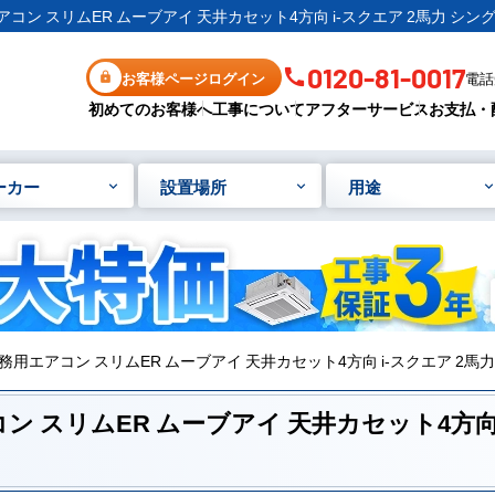
用エアコン スリムER ムーブアイ 天井カセット4方向 i-スクエア 2馬力 シ
0120-81-0017
お客様ページログイン
電話受
初めてのお客様へ
工事について
アフターサービス
お支払・
ーカー
設置場所
用途
機 業務用エアコン スリムER ムーブアイ 天井カセット4方向 i-スクエア 2
エアコン スリムER ムーブアイ 天井カセット4方向