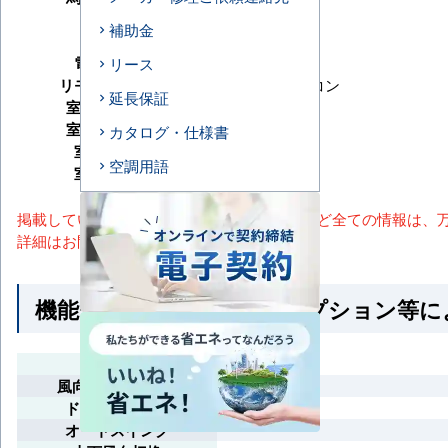
冷房能力
補助金
暖房能力
電源タイプ
単相200V
リース
リモコンタイプ
ワイヤレスリモコン
延長保証
室内機サイズ
室外機サイズ
カタログ・仕様書
室内機重量
空調用語
室外機重量
掲載しているスペック・セット内容・画像など全ての情報は、
詳細はお問い合わせください。
機能一覧 ※馬力・型番・オプション等
ムーブアイ
風向独立自在設定
ドラフトセーブ
オートスイング