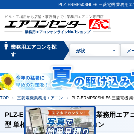
PLZ-ERMP50SHLE6 三菱電機 業務
ビル・工場用から店舗・事務所まで | 業務用エアコン専門店
業務用エアコンオンライン
No.1
ショップ
manage_searc
業務用エアコンを探
形状
メ
h
す
TOP
三菱電機業務用エアコン
PLZ-ERMP50SHLE6 三菱電
chevron_right
chevron_right
PLZ-ERMP50SHLE6 三菱電機 業務用
型 単相200V ワイヤレスリモコン