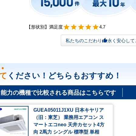
【形状別】満足度
star
star
star
star
star
4.7
私たちのこだわり
永く安心して
thumb_up
て
ください！どちらもおすすめ！
じ能力の機種で比較される商品はこちらです
GUEA05011J1XU 日本キヤリア
（旧：東芝） 業務用エアコン ス
マートエコneo 天井カセット4方
向 2馬力 シングル 標準型 単相