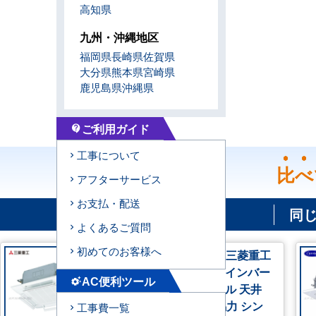
高知県
九州・沖縄地区
福岡県
長崎県
佐賀県
大分県
熊本県
宮崎県
鹿児島県
沖縄県
ご利用ガイド
contact_support
工事について
比べ
アフターサービス
お支払・配送
同
よくあるご質問
初めてのお客様へ
FDTCV506HK6S-airflex 三菱重工
業務用エアコン ハイパーインバー
AC便利ツール
settings_suggest
ター エアフレックスパネル 天井
カセット4方向小容量 2馬力 シン
工事費一覧