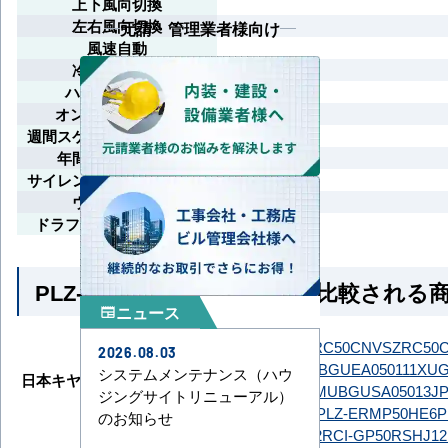
上下風向切換
左右風向切換
元請・管理業者様向け
風速自動
冷暖自動運転
ハイパワー運転
オン/オフタイマー
週間スケジュールタイマー
年間冷房運転対応
サイレント制御（冷房時）
ウェーブ気流
ドラフト防止（暖房時）
PLZ-ERMP50SHLE6 とよく比較される
ニュース
newspaper
ダイキン
SZRC50CNT
SZRC50CNV
SZRC50
2026.08.03
GUEA050111MUB
GUEA050111XU
G
システムメンテナンス（ハウ
日本キヤリア（旧：東芝）
GUSA05013JP1MUB
GUSA05013J
ジングサイトリニューアル）
三菱電機
PLZ-ERMP50H6
PLZ-ERMP50HE6
P
のお知らせ
日立
RCI-GP50RSH12
RCI-GP50RSHJ12