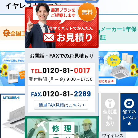
イヤレスリモコン
全国送料無
メーカー1年保
全国工事対応
料
証
お電話・FAXでのお見積もり
0120-81-
0017
TEL.
受付時間 (月～金) 9:00～17:30
0120-81-
2269
FAX.
簡単FAX見積はこちら
新品直
同機種
個別運
省エネ
送
タイプ
転
レベル
最新機
別あり
あり
★
種
標準
三相200V
ワイヤレス