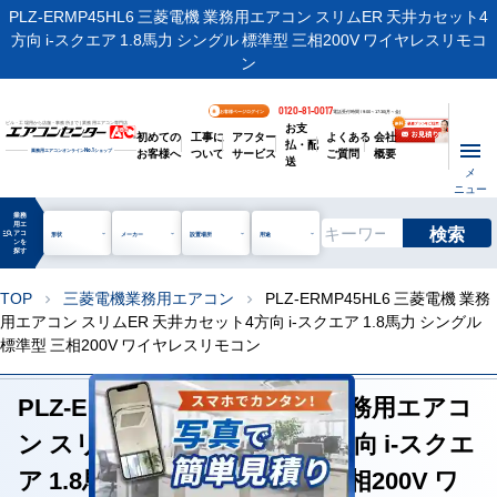
PLZ-ERMP45HL6 三菱電機 業務用エアコン スリムER 天井カセット4
方向 i-スクエア 1.8馬力 シングル 標準型 三相200V ワイヤレスリモコ
ン
0120-81-0017
お客様ページログイン
電話受付時間 / 9:00～17:30(月～金)
お支
ビル・工場用から店舗・事務所まで | 業務用エアコン専門店
初めての
工事に
アフター
よくある
会社
払・配
お客様へ
ついて
サービス
ご質問
概要
業務用エアコンオンライン
No.1
ショップ
送
メ
ニュー
業務
用エ
検索
manage_search
アコ
形状
メーカー
設置場所
用途
ンを
探す
TOP
三菱電機業務用エアコン
PLZ-ERMP45HL6 三菱電機 業務
chevron_right
chevron_right
用エアコン スリムER 天井カセット4方向 i-スクエア 1.8馬力 シングル
標準型 三相200V ワイヤレスリモコン
PLZ-ERMP45HL6 三菱電機 業務用エアコ
ン スリムER 天井カセット4方向 i-スクエ
ア 1.8馬力 シングル 標準型 三相200V ワ