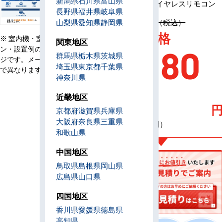
新潟県
石川県
富山県
リモコン
ワイヤレスリモコン
長野県
福井県
岐阜県
定価 1,206,700円（税込）
山梨県
愛知県
静岡県
AC特別価格
※ 室内機・室外機・リモコ
関東地区
ン・設置例の画像はイメー
186,80
群馬県
栃木県
茨城県
ジです。メーカー、機種等
埼玉県
東京都
千葉県
で異なります。
神奈川県
0
近畿地区
京都府
滋賀県
兵庫県
大阪府
奈良県
三重県
（税込・工事費別）
和歌山県
中国地区
鳥取県
島根県
岡山県
広島県
山口県
四国地区
香川県
愛媛県
徳島県
高知県