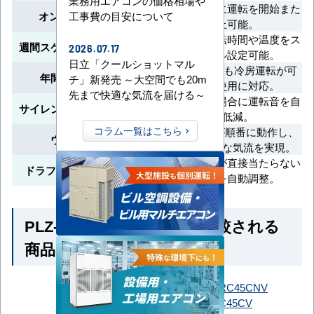
業務用エアコンの価格相場や
指定した時間に運転を開始また
オン/オフタイマー
工事費の目安について
は停止可能。
曜日ごとの運転時間や温度をス
週間スケジュールタイマー
2026.07.17
ケジュール設定可能。
日立「クールショットマル
外気温-15℃でも冷房運転が可
年間冷房運転対応
チ」新発売 ～大空間でも20m
能で通年使用に対応。
先まで快適な気流を届ける～
外気温が低い場合に運転音を自
サイレント制御（冷房時）
動で低減。
コラム一覧はこちら
4つの吹出口が順番に動作し、
ウェーブ気流
暖房時に快適な気流を実現。
暖房時、冷風が直接当たらない
ドラフト防止（暖房時）
よう風向を自動調整。
PLZ-ERMP45HL6 とよく比較される
商品
SZRC45CNT
SZRC45CNV
SZRC45CT
SZRC45CV