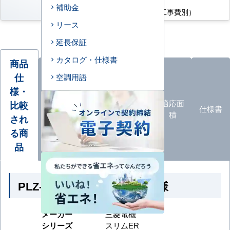
補助金
169,300
円
（税込・工事費別）
リース
延長保証
カタログ・仕様書
商品
仕
空調用語
様・
オプ
ション
エアコ
カタロ
適応面
比較
仕様書
品
ン形状
グ
積
され
一覧
る商
品
PLZ-ERMP45HL6 の商品仕様
メーカー
三菱電機
シリーズ
スリムER