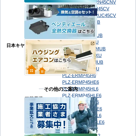
ダイキン
SZRN45CNT
SZRN45CNV
SZRN45CT
SZRN45CV
SZRUC45CT
SZRUC45CV
GUSA045131MUB
GUSA045131XU
GUSA04513J1MUB
GUSA04513J1XU
日本キヤリア（旧：東芝）
GUSA04513JP1MUB
GUSA04513JP1XU
GUSA04513P1MUB
GUSA04513P1XU
PLZ-ERMP45H6
PLZ-ERMP45HE6
その他のご案内
PLZ-ERMP45HL6
PLZ-ERMP45HLE6
三菱電機
PLZ-ERMP45SH6
PLZ-ERMP45SHE6
PLZ-ERMP45SHL6
PLZ-ERMP45SHLE6
RCI-GP45RSH12
RCI-GP45RSHJ12