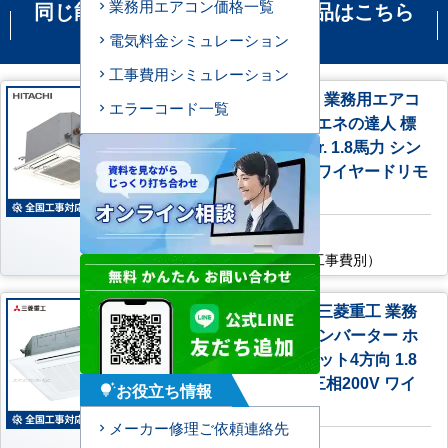
業務用エアコン価格一覧
同じ能力の機種で比較される商品はこちら
です
電気料金シミュレーション
工事費用シミュレーション
RCIC-GP45RSH4 日立 業務用エアコ
エラーコード一覧
ン システムフリーZ 省エネの達人 標
準R32 てんかせ4方向Jr. 1.8馬力 シン
グル 標準型 三相200V ワイヤードリモ
コン
AC特別価格
168,300
円
（税込・工事費別）
FDTV456H5SA-white 三菱重工 業務
用エアコン ハイパーインバーター ホ
ワイトパネル 天井カセット4方向 1.8
馬力 シングル 標準型 三相200V ワイ
お役立ち情報
tips_and_updates
ヤードリモコン
メーカー修理ご依頼連絡先
AC特別価格