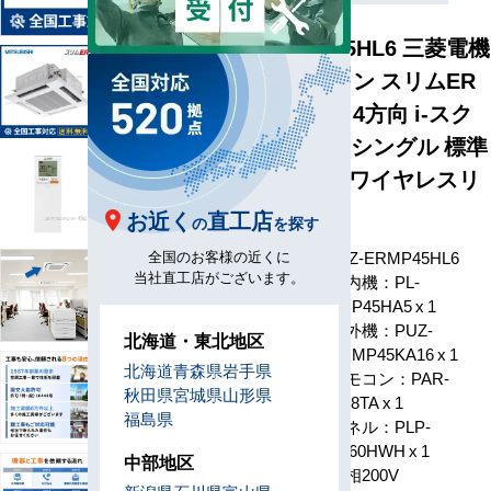
PLZ-ERMP45HL6 三菱電機
業務用エアコン スリムER
天井カセット4方向 i-スク
エア 1.8馬力 シングル 標準
型 三相200V ワイヤレスリ
モコン
お近く
直工店
の
を探す
型番
PLZ-ERMP45HL6
全国のお客様の近くに
当社直工店がございます。
室内機：PL-
ERP45HA5 x 1
室外機：PUZ-
北海道・東北地区
ERMP45KA16 x 1
構成
北海道
青森県
岩手県
リモコン：PAR-
秋田県
宮城県
山形県
SK8TA x 1
福島県
パネル：PLP-
P160HWH x 1
中部地区
電源
三相200V