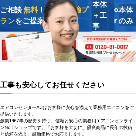
本体
ご相談
無料
！今すぐ
最適プ
本体
o
＋工
ラン
をご提案します
のみ
r
事
工事も安心してお任せください
エアコンセンターACはお客様に安心を添えて業務用エアコンをご
提供いたします。
創業1967年の歴史を持つ、信頼と安心の業務用エアコンオンライ
ンNo.1ショップです。「お客様を大切に」優良商品に長年の技術
と信頼を添え、感動価格でお応えします。