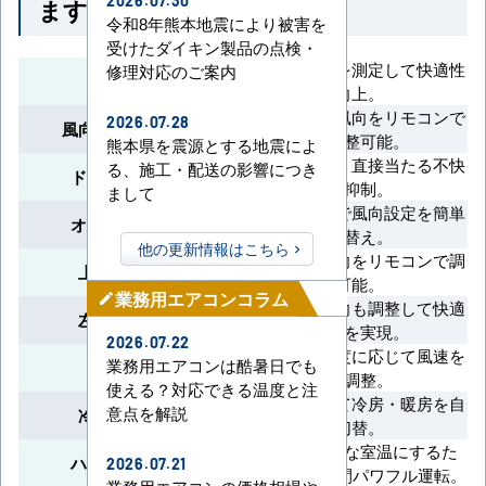
ます
2026.07.30
令和8年熊本地震により被害を
受けたダイキン製品の点検・
床の表面温度を測定して快適性
修理対応のご案内
ムーブアイ
を向上。
吹出口ごとに風向をリモコンで
2026.07.28
風向独立自在設定
個別調整可能。
熊本県を震源とする地震によ
風速を軽減し、直接当たる不快
る、施工・配送の影響につき
ドラフトセーブ
感を抑制。
まして
リモコン操作で風向設定を簡単
オートスイング
切り替え。
他の更新情報はこちら
上下方向の風向をリモコンで調
上下風向切換
整可能。
業務用エアコンコラム
mode_edit
左右方向の風向も調整して快適
左右風向切換
な空間を実現。
2026.07.22
室温や設定温度に応じて風速を
業務用エアコンは酷暑日でも
風速自動
自動調整。
使える？対応できる温度と注
室温に合わせて冷房・暖房を自
意点を解説
冷暖自動運転
動切替。
短時間で快適な室温にするた
ハイパワー運転
2026.07.21
め、最大30分間パワフル運転。