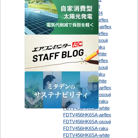
日立
RCIC-GP45RSH4
RCIC-GP45RSHJ4
FDTCV456H6S-airflex
FDTCV456HK6S-airflex
FDTV456H5SA-airflex
FDTV456H5SA-osouji
FDTV456H5SA-raku
FDTV456H5SA-white
FDTV456H6SA-airflex
FDTV456H6SA-osouji
FDTV456H6SA-raku
三菱重工
FDTV456H6SA-white
FDTV456HK5SA-airflex
FDTV456HK5SA-osouji
FDTV456HK5SA-raku
FDTV456HK5SA-white
FDTV456HK6SA-airflex
FDTV456HK6SA-osouji
FDTV456HK6SA-raku
FDTV456HK6SA-white