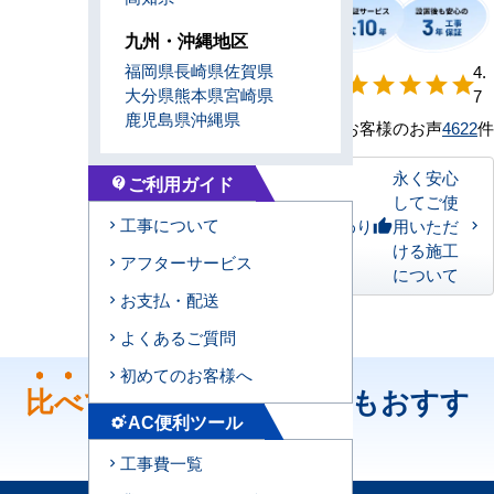
九州・沖縄地区
福岡県
長崎県
佐賀県
【形状別】満足
4.
star
star
star
star
star
大分県
熊本県
宮崎県
度
7
鹿児島県
沖縄県
お客様のお声
4622
件
永く安心
ご利用ガイド
contact_support
してご使
工事について
私たちのこだわり
用いただ
thumb_up
ける施工
アフターサービス
について
お支払・配送
よくあるご質問
初めてのお客様へ
比べて
ください！どちらもおすす
AC便利ツール
settings_suggest
め！
工事費一覧