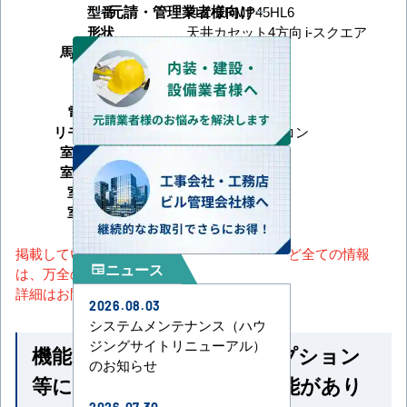
元請・管理業者様向け
型番
PLZ-ERMP45HL6
形状
天井カセット4方向 i-スクエア
馬力（能力）
1.8馬力
冷房能力
暖房能力
電源タイプ
三相200V
リモコンタイプ
ワイヤレスリモコン
室内機サイズ
室外機サイズ
室内機重量
室外機重量
掲載しているスペック・セット内容・画像など全ての情報
ニュース
newspaper
は、万全の保証をいたしかねます。
詳細はお問い合わせください。
2026.08.03
システムメンテナンス（ハウ
ジングサイトリニューアル）
機能一覧 ※馬力・型番・オプション
のお知らせ
等によって付いていない機能があり