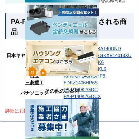
PA-P140K7GDC とよく比較される商
品
ダイキン
SSRA140DD
SSRA140DND
日本キヤリア（旧：東芝）
GKXB14013MUB
GKXB14013XU
PKZX-ZRMP140K6
三菱電機
PKZX-ZRMP140KL6
日立
RPK-GP140RGHP9
三菱重工
FDKZ1406HP6S
PA-P140K7GDC
その他のご案内
パナソニック
PA-P140K7GDCX
詳細はお問い合わせください。