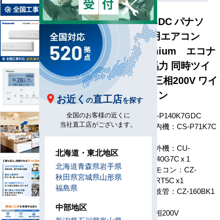
PA-P140K7GDC パナソ
ニック 業務用エアコン
XEPHY Premium エコナ
ビ 壁掛形 5馬力 同時ツイ
ン 省エネ型 三相200V ワイ
ヤードリモコン
お近く
直工店
の
を探す
型番
PA-P140K7GDC
全国のお客様の近くに
当社直工店がございます。
室内機：CS-P71K7C
x 2
室外機：CU-
北海道・東北地区
P140G7C x 1
構成
北海道
青森県
岩手県
リモコン：CZ-
秋田県
宮城県
山形県
10RT5C x1
福島県
分岐管：CZ-160BK1
x 1
中部地区
電源
三相200V