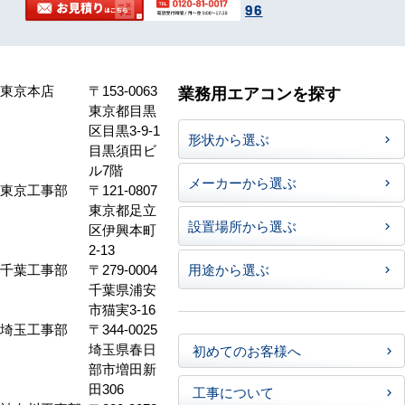
96
東京本店
〒153-0063
業務用エアコンを探す
東京都目黒
区目黒3-9-1
形状から選ぶ
目黒須田ビ
ル7階
メーカーから選ぶ
東京工事部
〒121-0807
東京都足立
設置場所から選ぶ
区伊興本町
2-13
千葉工事部
〒279-0004
用途から選ぶ
千葉県浦安
市猫実3-16
埼玉工事部
〒344-0025
埼玉県春日
初めてのお客様へ
部市増田新
田306
工事について