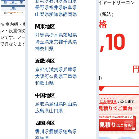
新潟県
石川県
富山県
リモコン
ワイヤードリモコン
長野県
福井県
岐阜県
定価 2,292,400円（税込）
山梨県
愛知県
静岡県
AC特別価格
※ 室内機・室外機・リモコ
関東地区
ン・設置例の画像はイメー
525,10
群馬県
栃木県
茨城県
ジです。メーカー、機種等
埼玉県
東京都
千葉県
で異なります。
神奈川県
0
近畿地区
京都府
滋賀県
兵庫県
大阪府
奈良県
三重県
（税込・工事費別）
和歌山県
中国地区
鳥取県
島根県
岡山県
広島県
山口県
四国地区
香川県
愛媛県
徳島県
高知県