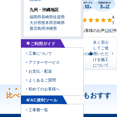
九州・沖縄地区
福岡県
長崎県
佐賀県
【形状別】満足
4.
star
star
star
star
star
大分県
熊本県
宮崎県
度
7
鹿児島県
沖縄県
お客様のお声
1347
件
永く安心
ご利用ガイド
contact_support
してご使
工事について
私たちのこだわり
用いただ
thumb_up
ける施工
アフターサービス
について
お支払・配送
よくあるご質問
初めてのお客様へ
比べて
ください！どちらもおすす
AC便利ツール
settings_suggest
め！
工事費一覧