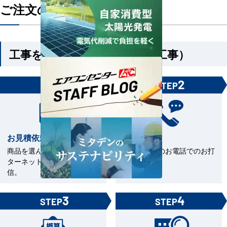
ご注文の流れ
工事を依頼される方（機器＋工事）
1
2
STEP
STEP
お見積依頼
お打合せ
商品を選んで見積依頼をイン
当社担当とのお電話でのお打
ターネットまたはFAXで送
合せ。
信。
3
4
STEP
STEP