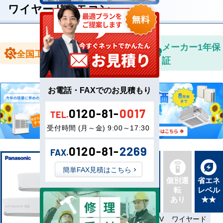
ワイヤードリモコン
全国送料無
メーカー1年保
全国工事対応
料
証
お電話・FAXでのお見積もり
0120-81-
0017
TEL.
受付時間 (月～金) 9:00～17:30
0120-81-
2269
FAX.
簡単FAX見積はこちら
新品直
同機種
個別運
省エネ
送
タイプ
転
レベル
最新機
別あり
あり
★★
種
省エネ
三相200V
ワイヤード