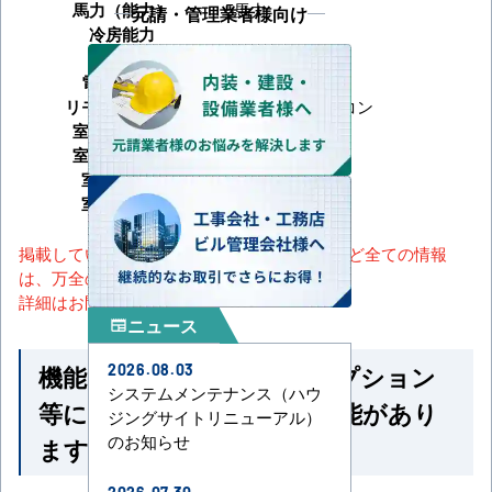
馬力（能力）
5馬力
元請・管理業者様向け
冷房能力
暖房能力
電源タイプ
三相200V
リモコンタイプ
ワイヤードリモコン
室内機サイズ
室外機サイズ
室内機重量
室外機重量
掲載しているスペック・セット内容・画像など全ての情報
は、万全の保証をいたしかねます。
詳細はお問い合わせください。
ニュース
newspaper
機能一覧 ※馬力・型番・オプション
2026.08.03
システムメンテナンス（ハウ
等によって付いていない機能があり
ジングサイトリニューアル）
のお知らせ
ます