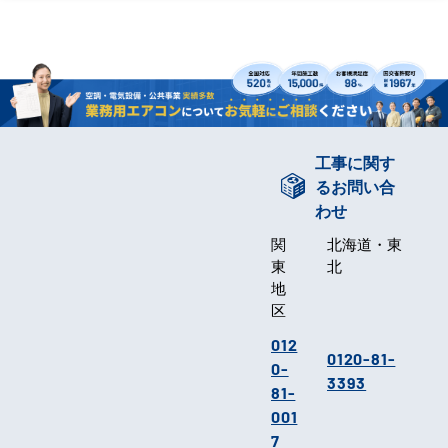
工事に関す
るお問い合
わせ
関
北海道・東
東
北
地
区
012
0120-81-
0-
3393
81-
001
7