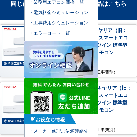
業務用エアコン価格一覧
同じ能力の機種で比較される商品はこちら
です
電気料金シミュレーション
工事費用シミュレーション
GKEB14011XU 日本キヤリア（旧：
エラーコード一覧
東芝） 業務用エアコン スマートエコ
neo 壁掛形 5馬力 同時ツイン 標準型
三相200V ワイヤレスリモコン
AC特別価格
283,300
円
（税込・工事費別）
GKEB14011MUB 日本キヤリア（旧：
東芝） 業務用エアコン スマートエコ
neo 壁掛形 5馬力 同時ツイン 標準型
三相200V ワイヤードリモコン
お役立ち情報
tips_and_updates
AC特別価格
286,500
円
（税込・工事費別）
メーカー修理ご依頼連絡先