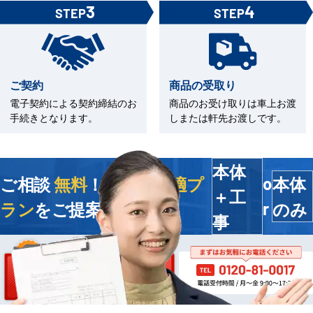
3
4
STEP
STEP
ご契約
商品の受取り
電子契約による契約締結のお
商品のお受け取りは車上お渡
手続きとなります。
しまたは軒先お渡しです。
本体
ご相談
無料
！今すぐ
最適プ
本体
o
＋工
ラン
をご提案します
のみ
r
事