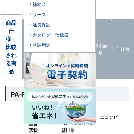
補助金
リース
商品
延長保証
仕
カタログ・仕様書
様・
オプ
空調用語
ション
エアコ
カタロ
適応面
比較
仕様書
品
ン形状
グ
積
され
一覧
る商
品
PA-P140K7GDC の商品仕様
メーカー
パナソニック
シリーズ
XEPHY Premium エコナビ
型番
PA-P140K7GDC
形状
壁掛形