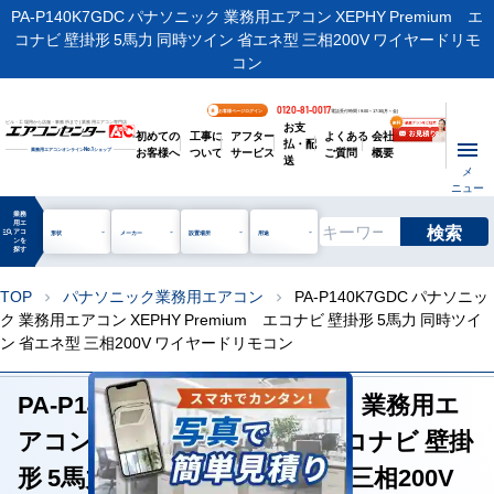
PA-P140K7GDC パナソニック 業務用エアコン XEPHY Premium エ
コナビ 壁掛形 5馬力 同時ツイン 省エネ型 三相200V ワイヤードリモ
コン
0120-81-0017
お客様ページログイン
電話受付時間 / 9:00～17:30(月～金)
お支
ビル・工場用から店舗・事務所まで | 業務用エアコン専門店
初めての
工事に
アフター
よくある
会社
払・配
お客様へ
ついて
サービス
ご質問
概要
業務用エアコンオンライン
No.1
ショップ
送
メ
ニュー
業務
用エ
検索
manage_search
アコ
形状
メーカー
設置場所
用途
ンを
探す
TOP
パナソニック業務用エアコン
PA-P140K7GDC パナソニッ
chevron_right
chevron_right
ク 業務用エアコン XEPHY Premium エコナビ 壁掛形 5馬力 同時ツイ
ン 省エネ型 三相200V ワイヤードリモコン
PA-P140K7GDC パナソニック 業務用エ
アコン XEPHY Premium エコナビ 壁掛
形 5馬力 同時ツイン 省エネ型 三相200V