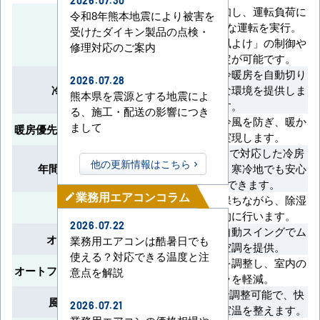
2026.07.30
人の動きを検知し、運転負荷に
令和8年熊本地震により被害を
応じて効率的な運転を実行。
受けたダイキン製品の点検・
エコナビ
「風あて」「風よけ」の制御や
修理対応のご案内
個別風向設定が可能です。
室温に応じて冷暖房を自動切り
2026.07.28
冷暖自動切換
替えし、快適な環境を提供しま
熊本県を震源とする地震によ
す。
る、施工・配送の影響につき
暖房開始時に冷風を防ぎ、暖か
まして
暖房優先（ホットスタート）
い空調を実現します。
外気温-15°Cまで対応した冷房
他の更新情報はこちら
年間冷房（-15°C）
運転が可能で、寒冷地でも安心
して使用できます。
業務用エアコンコラム
mode_edit
室温を一定に保ちながら、除湿
ドライ機能
運転を効果的に行います。
2026.07.22
左右方向への自動スイングでム
オートスイング
業務用エアコンは酷暑日でも
ラのない空調を提供。
使える？対応できる温度と注
自動的に風向を調整し、室内の
オートフラップ（風向調整）
意点を解説
温度ムラを軽減。
風速を5段階で調整可能で、快
風速5段階切換
2026.07.21
適かつ迅速に室温を整えます。