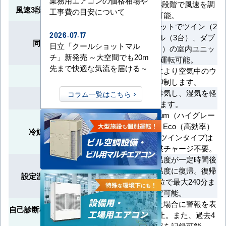
業務用エアコンの価格相場や
急・強・弱の3段階で風速を調
風速3段階切替（急強弱）
工事費の目安について
整可能。
1台の室外ユニットでツイン（2
2026.07.17
台）、トリプル（3台）、ダブ
同時運転マルチ
日立「クールショットマル
ルツイン（4台）の室内ユニッ
チ」新発売 ～大空間でも20m
トを同時運転可能。
先まで快適な気流を届ける～
ナノイー技術により空気中のウ
ナノイーX
イルスを抑制します。
室内の空気を排気し、湿気を軽
コラム一覧はこちら
内部乾燥
減します。
XEPHY Premium（ハイグレー
ド）やXEPHY Eco（高効率）
冷媒チャージレス
のシングル・ツインタイプは
30m未満で冷媒チャージ不要。
変更した設定温度が一定時間後
に自動で元の温度に復帰。復帰
設定温度自動リターン
時間は10分単位で最大240分ま
で設定可能。
異常が発生した場合に警報を表
自己診断機能/サービスチェッ
示し運転を停止。また、過去4
ク機能
件の警報内容を記録可能。