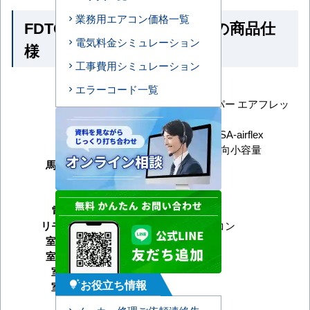
業務用エアコン価格一覧
FDTCZ455HKA5SA-airflex の商品仕
電気料金シミュレーション
様
工事費用シミュレーション
メーカー
三菱重工
エラーコード一覧
エクシードハイパー エアフレッ
シリーズ
クスパネル
型番
FDTCZ455HKA5SA-airflex
形状
天井カセット4方向小容量
馬力（能力）
1.8馬力
冷房能力
暖房能力
電源タイプ
単相200V
リモコンタイプ
ワイヤードリモコン
室内機サイズ
室外機サイズ
室内機重量
お役立ち情報
室外機重量
tips_and_updates