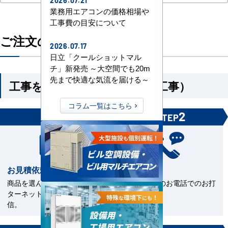
2026.07.21
業務用エアコンの価格相場や
工事費の目安について
ご注文の流れ
2026.07.17
日立「クールショットマル
チ」新発売 ～大空間でも20m
先まで快適な気流を届ける～
工事を依頼される方（機器＋工事）
コラム一覧はこちら
1
2
STEP
STEP
お見積依頼
お打合せ
商品を選んで見積依頼をイン
当社担当とのお電話でのお打
ターネットまたはFAXで送
合せ。
信。