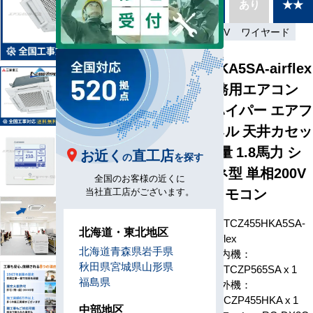
別あり
あり
★★
種
省エネ
単相200V
ワイヤード
FDTCZ455HKA5SA-airflex
三菱重工 業務用エアコン
エクシードハイパー エアフ
レックスパネル 天井カセッ
ト4方向小容量 1.8馬力 シ
お近く
直工店
の
を探す
ングル 省エネ型 単相200V
全国のお客様の近くに
ワイヤードリモコン
当社直工店がございます。
FDTCZ455HKA5SA-
型番
北海道・東北地区
airflex
北海道
青森県
岩手県
室内機：
秋田県
宮城県
山形県
FDTCZP565SA x 1
福島県
室外機：
FDCZP455HKA x 1
構成
中部地区