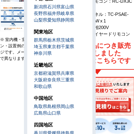
リモコン：RC-DX3C
新潟県
石川県
富山県
x 1
長野県
福井県
岐阜県
パネル：TC-PSAE-
山梨県
愛知県
静岡県
5BW x 1
電源
単相200V
関東地区
リモコン
ワイヤードリモコン
※ 室内機・室外機・リモコ
群馬県
栃木県
茨城県
旧型番商品につき販売
ン・設置例の画像はイメー
埼玉県
東京都
千葉県
ジです。メーカー、機種等
は終了しました
神奈川県
で異なります。
後継機種はこちらです
近畿地区
京都府
滋賀県
兵庫県
大阪府
奈良県
三重県
和歌山県
中国地区
鳥取県
島根県
岡山県
広島県
山口県
四国地区
香川県
愛媛県
徳島県