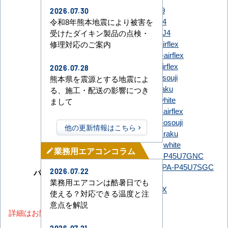
RCI-GP45RGHJ9
2026.07.30
日立
RCIC-GP45RGH4
令和8年熊本地震により被害を
RCIC-GP45RGHJ4
受けたダイキン製品の点検・
FDTCZ456H6S-airflex
修理対応のご案内
FDTCZ456HK6S-airflex
FDTZ456H6SA-airflex
2026.07.28
FDTZ456H6SA-osouji
熊本県を震源とする地震によ
FDTZ456H6SA-raku
る、施工・配送の影響につき
三菱重工
FDTZ456H6SA-white
まして
FDTZ456HK6SA-airflex
FDTZ456HK6SA-osouji
他の更新情報はこちら
FDTZ456HK6SA-raku
FDTZ456HK6SA-white
業務用エアコンコラム
mode_edit
PA-P45U7GC
PA-P45U7GNC
PA-P45U7GNCX
PA-P45U7SGC
パナソニック
2026.07.22
PA-P45U7SGNC
業務用エアコンは酷暑日でも
PA-P45U7SGNCX
使える？対応できる温度と注
意点を解説
詳細はお問い合わせください。