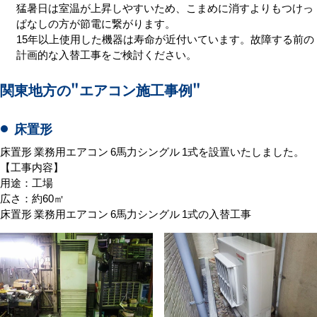
猛暑日は室温が上昇しやすいため、こまめに消すよりもつけっ
ぱなしの方が節電に繋がります。
15年以上使用した機器は寿命が近付いています。故障する前の
計画的な入替工事をご検討ください。
関東地方の
"エアコン施工事例"
床置形
床置形 業務用エアコン 6馬力シングル 1式を設置いたしました。
【工事内容】
用途：工場
広さ：約60㎡
床置形 業務用エアコン 6馬力シングル 1式の入替工事