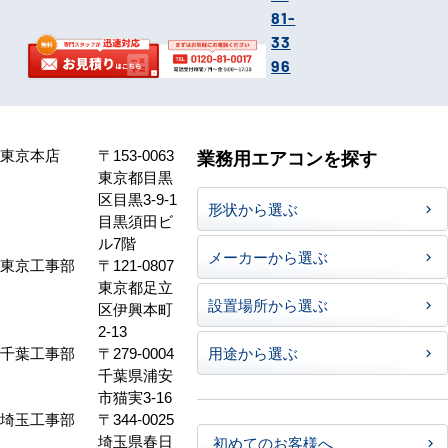
81-
33
96
東京本店
〒153-0063
業務用エアコンを探す
東京都目黒
区目黒3-9-1
形状から選ぶ
目黒須田ビ
ル7階
メーカーから選ぶ
東京工事部
〒121-0807
東京都足立
設置場所から選ぶ
区伊興本町
2-13
千葉工事部
〒279-0004
用途から選ぶ
千葉県浦安
市猫実3-16
埼玉工事部
〒344-0025
埼玉県春日
初めてのお客様へ