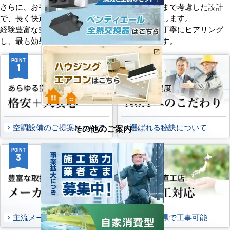
さらに、お手入れのしやすさやメンテナンス性まで考慮した設計
で、長く快適にご使用いただけるようサポートします。
経験豊富な空調技術者が現場の状況やご要望を丁寧にヒアリング
し、最も効果的で効率的なプランをお届けします。
POINT
POINT
1
2
空調設備のご提案について
選ばれる秘訣について
その他のご案内
POINT
POINT
3
4
主流メーカーを全取扱可能
47都道府県で工事可能