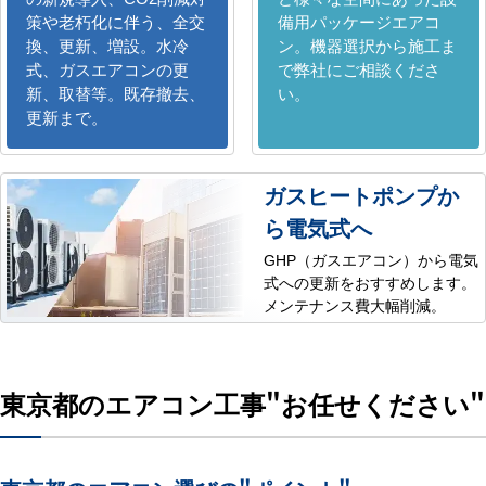
策や老朽化に伴う、全交
備用パッケージエアコ
換、更新、増設。水冷
ン。機器選択から施工ま
式、ガスエアコンの更
で弊社にご相談くださ
新、取替等。既存撤去、
い。
更新まで。
ガスヒートポンプか
ら電気式へ
GHP（ガスエアコン）から電気
式への更新をおすすめします。
メンテナンス費大幅削減。
東京都のエアコン工事
"お任せください"