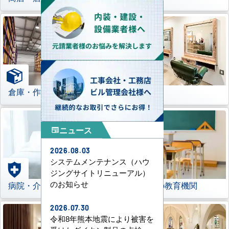
倉庫・作業場
理美容室
ニュース
newspaper
2026.08.03
システムメンテナンス（ハウ
ジングサイトリニューアル）
のお知らせ
病院・介護施設
学校などの教育機関
2026.07.30
令和8年熊本地震により被害を