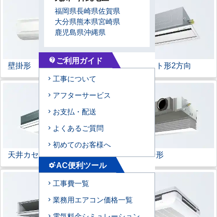
福岡県
長崎県
佐賀県
大分県
熊本県
宮崎県
鹿児島県
沖縄県
ご利用ガイド
contact_support
壁掛形
天井カセット形
2方向
工事について
アフターサービス
お支払・配送
よくあるご質問
初めてのお客様へ
天井カセット形
1方向
ビルトイン形
AC便利ツール
settings_suggest
工事費一覧
業務用エアコン価格一覧
電気料金シミュレーション