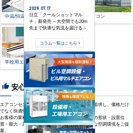
2026.07.17
日立「クールショットマル
中温/恒温用エアコン
農業用エアコン
チ」新発売 ～大空間でも20m
先まで快適な気流を届ける～
コラム一覧はこちら
学校用エアコン
安心の8つのポイント
thumb_up
エアコンセンターACは、「格安＋α」の価値を追求し、価格だけ
でなく快適性と機能性にもこだわっています。
お客様の業種や施設の形態に合わせて、室内機の形状・設置位
置・能力・風向きなどを総合的に検討し、最適な空調環境をご提
案。