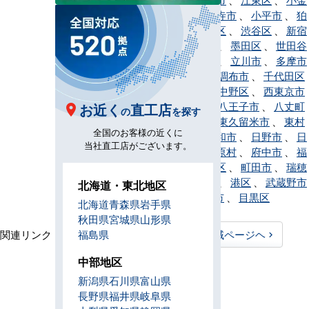
井市
、
国分寺市
、
小平市
、
狛
江市
、
品川区
、
渋谷区
、
新宿
区
、
杉並区
、
墨田区
、
世田谷
区
、
台東区
、
立川市
、
多摩市
、
中央区
、
調布市
、
千代田区
、
豊島区
、
中野区
、
西東京市
、
練馬区
、
八王子市
、
八丈町
お近く
直工店
の
を探す
、
羽村市
、
東久留米市
、
東村
全国のお客様の近くに
山市
、
東大和市
、
日野市
、
日
当社直工店がございます。
の出町
、
檜原村
、
府中市
、
福
生市
、
文京区
、
町田市
、
瑞穂
町
、
三鷹市
、
港区
、
武蔵野市
北海道・東北地区
、
武蔵村山市
、
目黒区
北海道
青森県
岩手県
秋田県
宮城県
山形県
関連リンク：
福島県
TOPページヘ
東京都全域ページヘ
中部地区
東京都直工店所在地
新潟県
石川県
富山県
長野県
福井県
岐阜県