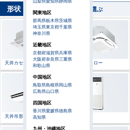
山梨県
愛知県
静岡県
形状
から業務用エアコンを選ぶ
関東地区
群馬県
栃木県
茨城県
埼玉県
東京都
千葉県
神奈川県
近畿地区
京都府
滋賀県
兵庫県
大阪府
奈良県
三重県
天井カセット形
4方向
ラウンドフロー
和歌山県
中国地区
鳥取県
島根県
岡山県
広島県
山口県
四国地区
香川県
愛媛県
徳島県
天井吊形
床置形
高知県
九州・沖縄地区