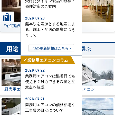
受けたダイキン製品の点検・
修理対応のご案内
2026.07.28
熊本県を震源とする地震によ
宿泊施設
その他
る、施工・配送の影響につき
まして
用途
から業務用エアコンを選ぶ
他の更新情報はこちら
業務用エアコンコラム
mode_edit
2026.07.22
業務用エアコンは酷暑日でも
使える？対応できる温度と注
意点を解説
厨房用エアコン
寒冷地用エアコン
2026.07.21
業務用エアコンの価格相場や
工事費の目安について