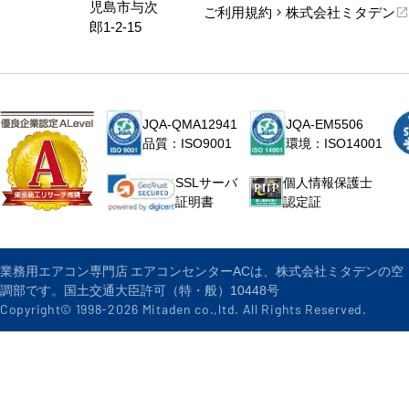
児島市与次
ご利用規約
株式会社ミタデン
郎1-2-15
JQA-QMA12941
JQA-EM5506
品質：ISO9001
環境：ISO14001
個人情報保護士
SSLサーバ
認定証
証明書
業務用エアコン専門店 エアコンセンターACは、株式会社ミタデンの空
調部です。国土交通大臣許可（特・般）10448号
Copyright© 1998-
2026
Mitaden co.,ltd. All Rights Reserved.