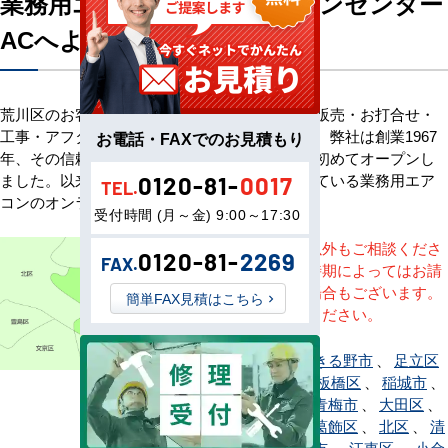
業務用エアコン専門店エアコンセンター
ACへようこそ
荒川区のお客様へ業務用エアコン・空調機器の販売・お打合せ・
工事・アフターサービスまで一貫して承ります。弊社は創業1967
お電話・FAXでのお見積もり
年、その信頼を基に空調のネット販売を日本で初めてオープンし
ました。以来、皆様にご信頼・ご愛顧いただいている業務用エア
0120-81-
0017
TEL.
コンのオンラインショップです。
受付時間 (月～金) 9:00～17:30
※記載地域以外もご相談くださ
0120-81-
2269
FAX.
い。地域・時期によってはお請
けできない場合もございます。
簡単FAX見積はこちら
直接ご相談ください。
昭島市
、
あきる野市
、
足立区
、
荒川区
、
板橋区
、
稲城市
、
江戸川区
、
青梅市
、
大田区
、
奥多摩町
、
葛飾区
、
北区
、
清
瀬市
、
国立市
、
江東区
、
小金