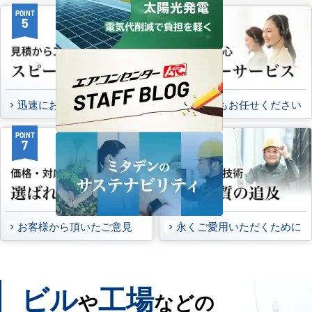
POINT
POINT
5
6
迅速にお届け出来る理由
万一の時もお任せください
POINT
POINT
7
8
お客様から頂いたご意見
永くご愛用いただくために
ビル
工場
や
などの