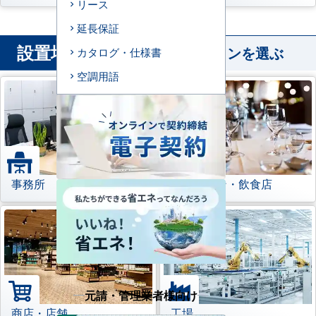
リース
延長保証
設置場所
から業務用エアコンを選ぶ
カタログ・仕様書
空調用語
事務所
レストラン・飲食店
元請・管理業者様向け
商店・店舗
工場