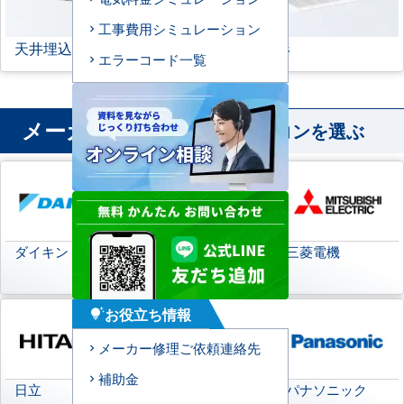
工事費用シミュレーション
天井埋込ダクト形
天吊自在形
エラーコード一覧
メーカー
から業務用エアコンを選ぶ
ダイキン
日本キヤリア
三菱電機
(旧:東芝キヤリア)
お役立ち情報
tips_and_updates
メーカー修理ご依頼連絡先
補助金
日立
三菱重工
パナソニック