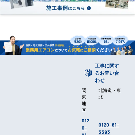
工事に関す
るお問い合
わせ
関
北海道・東
東
北
地
区
012
0120-81-
0-
3393
81-