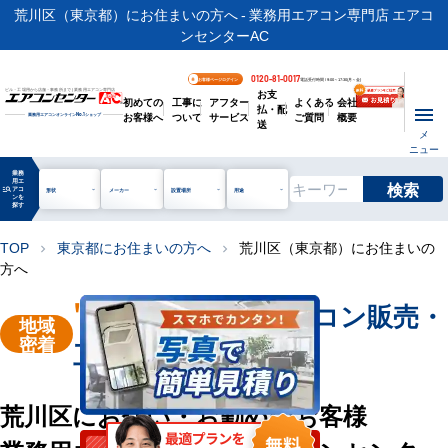
荒川区（東京都）にお住まいの方へ - 業務用エアコン専門店 エアコ
ンセンターAC
0120-81-0017
お客様ページログイン
電話受付時間 / 9:00～17:30(月～金)
お支
ビル・工場用から店舗・事務所まで | 業務用エアコン専門店
初めての
工事に
アフター
よくある
会社
払・配
お客様へ
ついて
サービス
ご質問
概要
業務用エアコンオンライン
No.1
ショップ
送
メ
ニュー
業務
用エ
検索
manage_search
アコ
形状
メーカー
設置場所
用途
ンを
探す
TOP
東京都にお住まいの方へ
荒川区（東京都）にお住まいの
chevron_right
chevron_right
方へ
"荒川区"
業務用エアコン販売・
地域
密着
工事を承ります
荒川区にお住い・お勤めのお客様