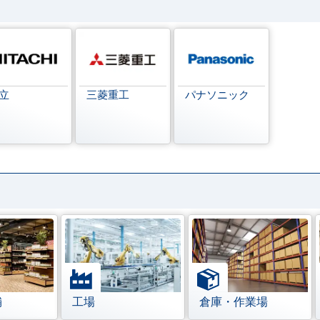
立
三菱重工
パナソニック
舗
工場
倉庫・作業場