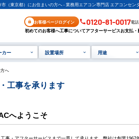
寺市（東京都）にお住まいの方へ - 業務用エアコン専門店 エアコンセンタ
0120-81-0017
お客様ページログイン
電話受
初めてのお客様へ
工事について
アフターサービス
お支払・
ーカー
設置場所
用途
の方へ
・工事を承ります
ACへようこそ
工事・アフターサービスまで一貫して承ります。弊社は創業1967