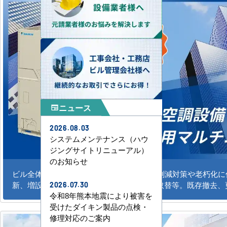
ニュース
newspaper
2026.08.03
システムメンテナンス（ハウ
ジングサイトリニューアル）
のお知らせ
ビル全体のシステム空調の新規導入、CO2削減対策や老朽化
新、増設。水冷式、ガスエアコンの更新、取替等。既存撤去、
2026.07.30
令和8年熊本地震により被害を
受けたダイキン製品の点検・
修理対応のご案内