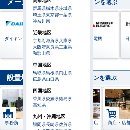
メーカー
関東地区
から業務用エアコンを選ぶ
群馬県
栃木県
茨城県
埼玉県
東京都
千葉県
神奈川県
近畿地区
ダイキン
日本キヤリア
三菱電機
日
京都府
滋賀県
兵庫県
(旧:東芝キヤリ
大阪府
奈良県
三重県
ア)
和歌山県
中国地区
鳥取県
島根県
岡山県
設置場所
から業務用エアコンを選ぶ
広島県
山口県
四国地区
香川県
愛媛県
徳島県
高知県
九州・沖縄地区
事務所
レストラン・飲食店
商店・店
福岡県
長崎県
佐賀県