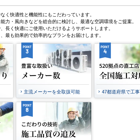
でなく快適性と機能性にもこだわっています。
・能力・風向きなどを総合的に検討し、最適な空調環境をご提案。
で、長く快適にご使用いただけるようサポートします。
し、最も効果的で効率的なプランをお届けします。
POINT
POINT
3
4
主流メーカーを全取扱可能
47都道府県で工
POINT
8