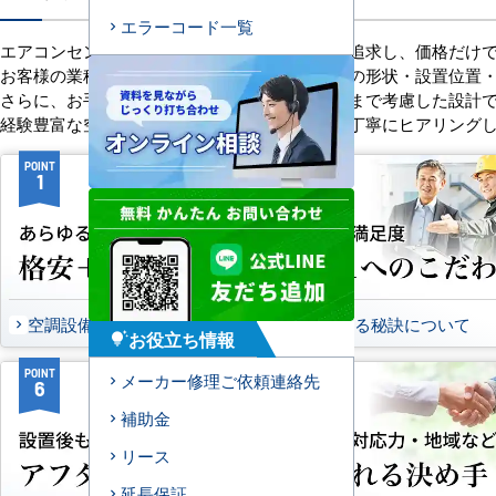
エラーコード一覧
エアコンセンターACは、「格安＋α」の価値を追求し、価格だけ
お客様の業種や施設の形態に合わせて、室内機の形状・設置位置
さらに、お手入れのしやすさやメンテナンス性まで考慮した設計
経験豊富な空調技術者が現場の状況やご要望を丁寧にヒアリング
POINT
POINT
1
2
空調設備のご提案について
選ばれる秘訣について
お役立ち情報
tips_and_updates
POINT
POINT
メーカー修理ご依頼連絡先
6
7
補助金
リース
延長保証