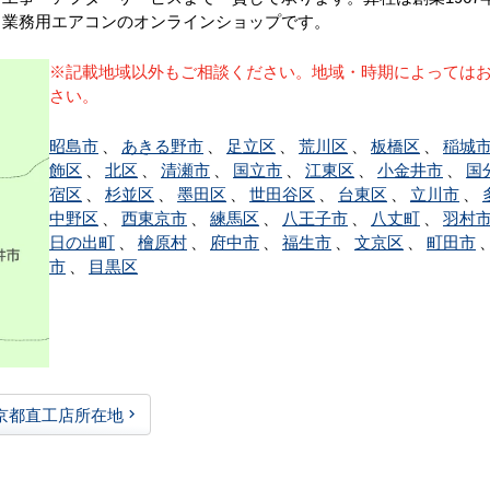
る業務用エアコンのオンラインショップです。
※記載地域以外もご相談ください。地域・時期によっては
さい。
昭島市
、
あきる野市
、
足立区
、
荒川区
、
板橋区
、
稲城
飾区
、
北区
、
清瀬市
、
国立市
、
江東区
、
小金井市
、
国
宿区
、
杉並区
、
墨田区
、
世田谷区
、
台東区
、
立川市
、
中野区
、
西東京市
、
練馬区
、
八王子市
、
八丈町
、
羽村
日の出町
、
檜原村
、
府中市
、
福生市
、
文京区
、
町田市
市
、
目黒区
京都直工店所在地