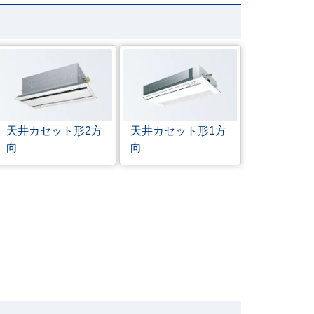
天井カセット形
2方
天井カセット形
1方
向
向