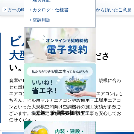
万一の時もお任せください
お客様から頂いたご意見
カタログ・仕様書
空調用語
ビル
工場
や
などの
大型施設
もお任せくださ
い。
倉庫やビル・工場といった大規模空間には、規模に合わ
せた最適な空調設備が必要です。
エアコンセンターACでは、一般的な業務用エアコンはも
ちろん、ビル用マルチエアコンや設備用・工場用エアコ
ンといった大規模空間向け空調機器の施工実績が多数ご
元請・管理業者様向け
ざいます。機器選定はもちろん、設置工事も安心してお
任せください。