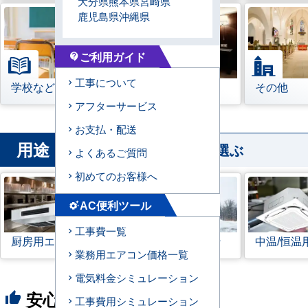
大分県
熊本県
宮崎県
鹿児島県
沖縄県
ご利用ガイド
contact_support
工事について
学校などの教育機関
宿泊施設
その他
アフターサービス
お支払・配送
用途
から業務用エアコンを選ぶ
よくあるご質問
初めてのお客様へ
AC便利ツール
settings_suggest
工事費一覧
厨房用エアコン
寒冷地用エアコン
中温/恒温
業務用エアコン価格一覧
電気料金シミュレーション
安心の8つのポイント
thumb_up
工事費用シミュレーション