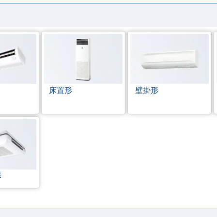
床置形
壁掛形
形