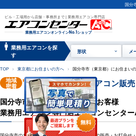
国分
ビル・工場用から店舗・事務所まで | 業務用エアコン専門店
業務用エアコンオンライン
No.1
ショップ
manage_searc
業務用エアコンを探
形状
メ
h
す
TOP
東京都にお住まいの方へ
国分寺市（東京都）にお住まい
chevron_right
chevron_right
地域
"国分寺市"
業務用エアコン販売
密着
国分寺市にお住い・お勤めのお客様
業務用エアコン専門店エアコンセンター
国分寺市のお客様へ業務用エアコン・空調機器の販売・お打合せ・