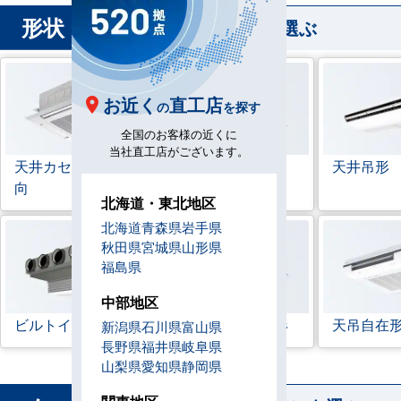
形状
から業務用エアコンを選ぶ
お近く
直工店
の
を探す
全国のお客様の近くに
当社直工店がございます。
天井カセット形
4方
ラウンドフロー
天井吊形
向
北海道・東北地区
北海道
青森県
岩手県
秋田県
宮城県
山形県
福島県
中部地区
ビルトイン形
天井埋込ダクト形
天吊自在
新潟県
石川県
富山県
長野県
福井県
岐阜県
山梨県
愛知県
静岡県