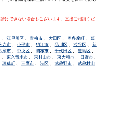
お請けできない場合もございます。直接ご相談くだ
市
、
江戸川区
、
青梅市
、
大田区
、
奥多摩町
、
葛
分寺市
、
小平市
、
狛江市
、
品川区
、
渋谷区
、
新
多摩市
、
中央区
、
調布市
、
千代田区
、
豊島区
、
市
、
東久留米市
、
東村山市
、
東大和市
、
日野市
、
、
瑞穂町
、
三鷹市
、
港区
、
武蔵野市
、
武蔵村山