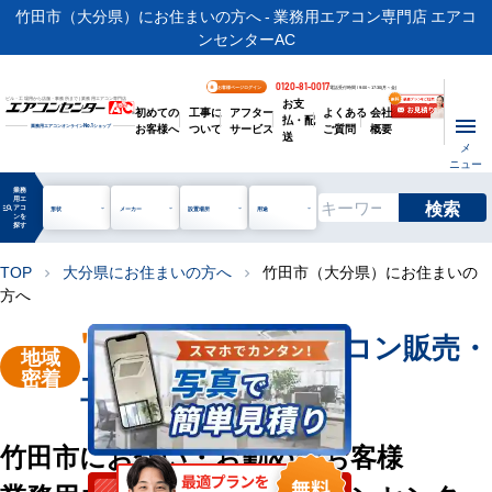
竹田市（大分県）にお住まいの方へ - 業務用エアコン専門店 エアコ
ンセンターAC
0120-81-0017
お客様ページログイン
電話受付時間 / 9:00～17:30(月～金)
お支
ビル・工場用から店舗・事務所まで | 業務用エアコン専門店
初めての
工事に
アフター
よくある
会社
払・配
お客様へ
ついて
サービス
ご質問
概要
業務用エアコンオンライン
No.1
ショップ
送
メ
ニュー
業務
用エ
検索
manage_search
アコ
形状
メーカー
設置場所
用途
ンを
探す
TOP
大分県にお住まいの方へ
竹田市（大分県）にお住まいの
chevron_right
chevron_right
方へ
"竹田市"
業務用エアコン販売・
地域
密着
工事を承ります
竹田市にお住い・お勤めのお客様