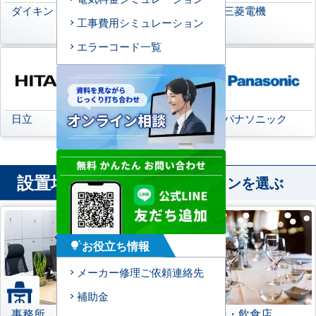
ダイキン
日本キヤリア
三菱電機
工事費用シミュレーション
(旧:東芝キヤリア)
エラーコード一覧
日立
三菱重工
パナソニック
設置場所
から業務用エアコンを選ぶ
お役立ち情報
tips_and_updates
メーカー修理ご依頼連絡先
補助金
事務所
レストラン・飲食店