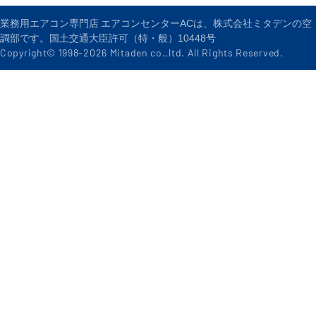
業務用エアコン専門店 エアコンセンターACは、株式会社ミタデンの空
調部です。国土交通大臣許可（特・般）10448号
Copyright© 1998-
2026
Mitaden co.,ltd. All Rights Reserved.