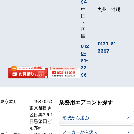
94
中
九州・沖縄
国
・
四
国
0120-81-
012
3397
0-
81-
33
96
東京本店
〒153-0063
業務用エアコンを探す
東京都目黒
区目黒3-9-1
形状から選ぶ
目黒須田ビ
ル7階
メーカーから選ぶ