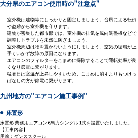
大分県のエアコン使用時の
"注意点"
室外機は建物等にしっかりと固定しましょう。台風による転倒
や盗難から室外機を守ります。
建物が密集した都市部では、室外機の排気を風向調整板などで
調整しトラブルを未然に防ぎましょう。
室外機周辺は物を置かないようにしましょう。空気の循環が上
手くいかず故障の原因になります。
エアコンのフィルターをこまめに掃除することで運転効率が良
くなり節電に繋がります。
猛暑日は室温が上昇しやすいため、こまめに消すよりもつけっ
ぱなしの方が節電に繋がります。
九州地方の
"エアコン施工事例"
床置形
床置形 業務用エアコン 6馬力シングル 1式を設置いたしました。
【工事内容】
用途：ダンススクール