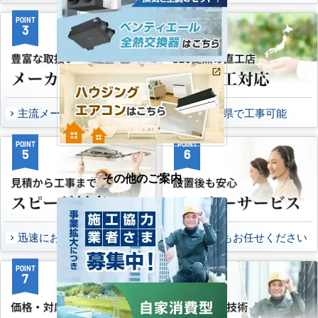
POINT
POINT
3
4
主流メーカーを全取扱可能
47都道府県で工事可能
POINT
POINT
5
6
その他のご案内
迅速にお届け出来る理由
万一の時もお任せください
POINT
POINT
7
8