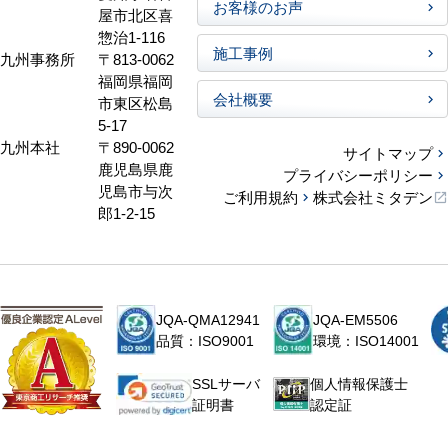
お客様のお声
屋市北区喜
惣治1-116
施工事例
九州事務所
〒813-0062
福岡県福岡
会社概要
市東区松島
5-17
九州本社
〒890-0062
サイトマップ
鹿児島県鹿
プライバシーポリシー
児島市与次
ご利用規約
株式会社ミタデン
郎1-2-15
JQA-QMA12941
JQA-EM5506
品質：ISO9001
環境：ISO14001
個人情報保護士
SSLサーバ
認定証
証明書