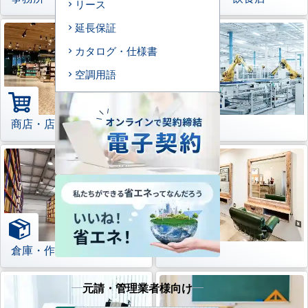
リース
延長保証
カタログ・仕様書
空調用語
商店・店舗
工場
倉庫・作業場
理美容室
元請・管理業者様向け