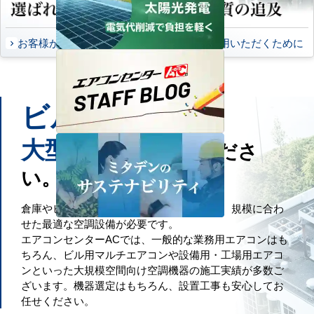
お客様から頂いたご意見
永くご愛用いただくために
ビル
工場
や
などの
大型施設
もお任せくださ
い。
倉庫やビル・工場といった大規模空間には、規模に合わ
せた最適な空調設備が必要です。
エアコンセンターACでは、一般的な業務用エアコンはも
ちろん、ビル用マルチエアコンや設備用・工場用エアコ
ンといった大規模空間向け空調機器の施工実績が多数ご
ざいます。機器選定はもちろん、設置工事も安心してお
任せください。