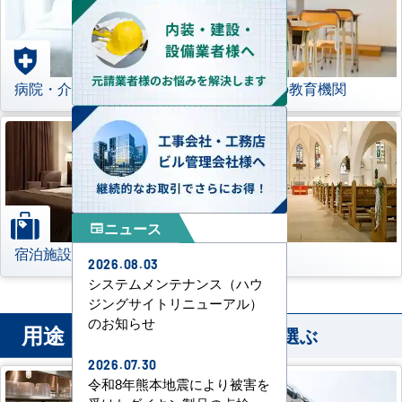
病院・介護施設
学校などの教育機関
ニュース
newspaper
宿泊施設
その他
2026.08.03
システムメンテナンス（ハウ
ジングサイトリニューアル）
のお知らせ
用途
から業務用エアコンを選ぶ
2026.07.30
令和8年熊本地震により被害を