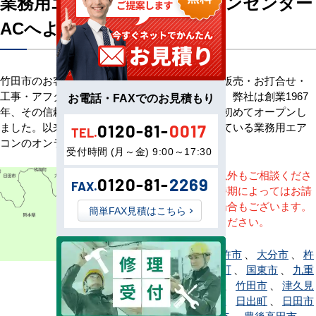
業務用エアコン専門店エアコンセンター
ACへようこそ
竹田市のお客様へ業務用エアコン・空調機器の販売・お打合せ・
工事・アフターサービスまで一貫して承ります。弊社は創業1967
お電話・FAXでのお見積もり
年、その信頼を基に空調のネット販売を日本で初めてオープンし
ました。以来、皆様にご信頼・ご愛顧いただいている業務用エア
0120-81-
0017
TEL.
コンのオンラインショップです。
受付時間 (月～金) 9:00～17:30
※記載地域以外もご相談くださ
0120-81-
2269
FAX.
い。地域・時期によってはお請
けできない場合もございます。
簡単FAX見積はこちら
直接ご相談ください。
宇佐市
、
臼杵市
、
大分市
、
杵
築市
、
玖珠町
、
国東市
、
九重
町
、
佐伯市
、
竹田市
、
津久見
市
、
中津市
、
日出町
、
日田市
、
豊後大野市
、
豊後高田市
、