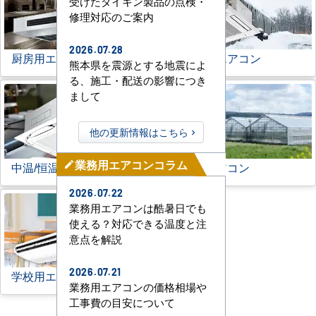
受けたダイキン製品の点検・
修理対応のご案内
2026.07.28
厨房用エアコン
寒冷地用エアコン
熊本県を震源とする地震によ
る、施工・配送の影響につき
まして
他の更新情報はこちら
業務用エアコンコラム
中温/恒温用エアコン
農業用エアコン
mode_edit
2026.07.22
業務用エアコンは酷暑日でも
使える？対応できる温度と注
意点を解説
2026.07.21
学校用エアコン
業務用エアコンの価格相場や
工事費の目安について