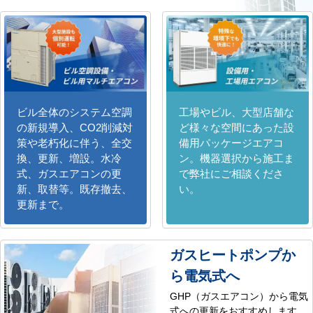
ビル全体のシステム空調
工場やビル、大型店舗な
の新規導入、CO2削減対
ど様々な空間にあった設
策や老朽化に伴う、全交
備用パッケージエアコ
換、更新、増設。水冷
ン。機器選択から施工ま
式、ガスエアコンの更
で弊社にご相談くださ
新、取替等。既存撤去、
い。
更新まで。
ガスヒートポンプか
ら電気式へ
GHP（ガスエアコン）から電気
式への更新をおすすめします。