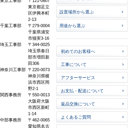
東京工事部
〒121-0807
東京都足立
設置場所から選ぶ
区伊興本町
2-13
千葉工事部
〒279-0004
用途から選ぶ
千葉県浦安
市猫実3-16
埼玉工事部
〒344-0025
埼玉県春日
初めてのお客様へ
部市増田新
田306
工事について
神奈川工事部
〒220-0073
神奈川県横
アフターサービス
浜市西区岡
野2-1
お支払・配送について
関西事務所
〒550-0013
大阪府大阪
返品交換について
市西区新町
1-14
よくあるご質問
中部事務所
〒462-0065
愛知県名古