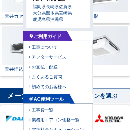
福岡県
長崎県
佐賀県
大分県
熊本県
宮崎県
天井カセット形
1方向
ビルトイン形
鹿児島県
沖縄県
ご利用ガイド
contact_support
工事について
アフターサービス
お支払・配送
天井埋込ダクト形
天吊自在形
よくあるご質問
初めてのお客様へ
メーカー
から業務用エアコンを選ぶ
AC便利ツール
settings_suggest
工事費一覧
業務用エアコン価格一覧
電気料金シミュレーション