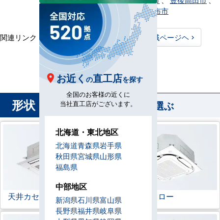
別府市
、
由布市
関連リンク：
TOPページヘ
大分県全域ページヘ
大分県直工店所在地
お近く
直工店
の
を探す
全国のお客様の近くに
形状
から業務用エアコンを選ぶ
当社直工店がございます。
北海道・東北地区
北海道
青森県
岩手県
秋田県
宮城県
山形県
福島県
中部地区
天井カセット形
4方向
ラウンドフロー
新潟県
石川県
富山県
長野県
福井県
岐阜県