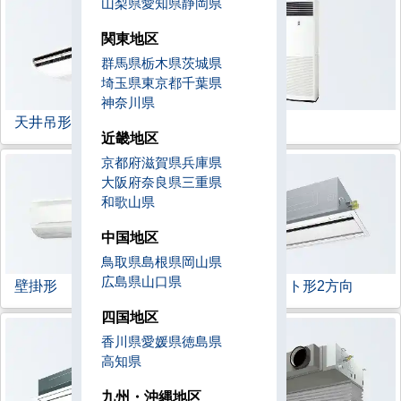
山梨県
愛知県
静岡県
関東地区
群馬県
栃木県
茨城県
埼玉県
東京都
千葉県
神奈川県
天井吊形
床置形
近畿地区
京都府
滋賀県
兵庫県
大阪府
奈良県
三重県
和歌山県
中国地区
鳥取県
島根県
岡山県
広島県
山口県
壁掛形
天井カセット形
2方向
四国地区
香川県
愛媛県
徳島県
高知県
九州・沖縄地区