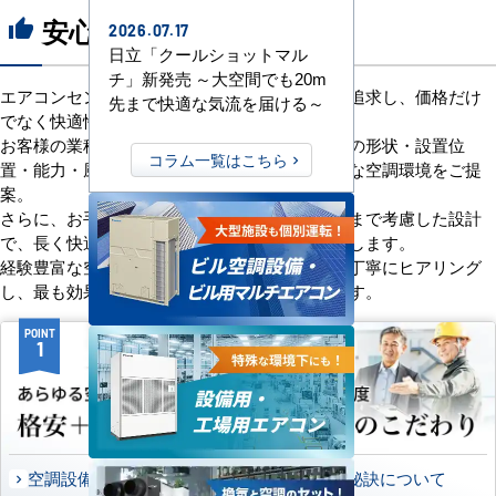
安心の8つのポイント
thumb_up
2026.07.17
日立「クールショットマル
チ」新発売 ～大空間でも20m
エアコンセンターACは、「格安＋α」の価値を追求し、価格だけ
先まで快適な気流を届ける～
でなく快適性と機能性にもこだわっています。
お客様の業種や施設の形態に合わせて、室内機の形状・設置位
コラム一覧はこちら
置・能力・風向きなどを総合的に検討し、最適な空調環境をご提
案。
さらに、お手入れのしやすさやメンテナンス性まで考慮した設計
で、長く快適にご使用いただけるようサポートします。
経験豊富な空調技術者が現場の状況やご要望を丁寧にヒアリング
し、最も効果的で効率的なプランをお届けします。
POINT
POINT
1
2
空調設備のご提案について
選ばれる秘訣について