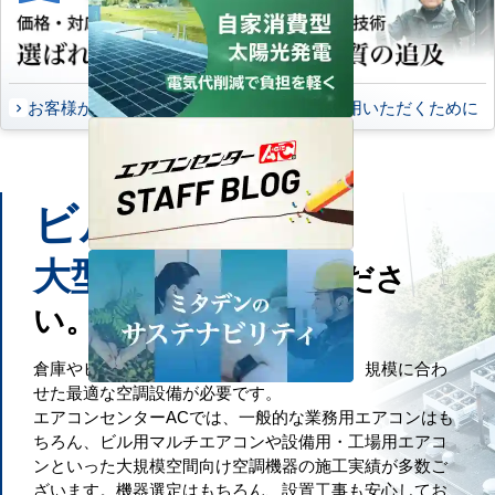
お客様から頂いたご意見
永くご愛用いただくために
ビル
工場
や
などの
大型施設
もお任せくださ
い。
倉庫やビル・工場といった大規模空間には、規模に合わ
せた最適な空調設備が必要です。
エアコンセンターACでは、一般的な業務用エアコンはも
ちろん、ビル用マルチエアコンや設備用・工場用エアコ
ンといった大規模空間向け空調機器の施工実績が多数ご
ざいます。機器選定はもちろん、設置工事も安心してお