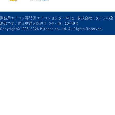
業務用エアコン専門店 エアコンセンターACは、株式会社ミタデンの空
調部です。国土交通大臣許可（特・般）10448号
Copyright© 1998-
2026
Mitaden co.,ltd. All Rights Reserved.