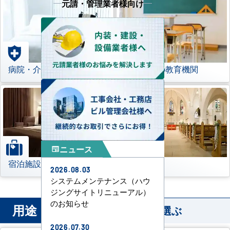
元請・管理業者様向け
病院・介護施設
学校などの教育機関
ニュース
newspaper
宿泊施設
その他
2026.08.03
システムメンテナンス（ハウ
ジングサイトリニューアル）
のお知らせ
用途
から業務用エアコンを選ぶ
2026.07.30