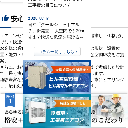
工事費の目安について
安心の8つのポイント
thumb_up
2026.07.17
日立「クールショットマル
チ」新発売 ～大空間でも20m
エアコンセンターACは、「格安＋α」の価値を追求し、価格だけ
先まで快適な気流を届ける～
でなく快適性と機能性にもこだわっています。
お客様の業種や施設の形態に合わせて、室内機の形状・設置位
コラム一覧はこちら
置・能力・風向きなどを総合的に検討し、最適な空調環境をご提
案。
さらに、お手入れのしやすさやメンテナンス性まで考慮した設計
で、長く快適にご使用いただけるようサポートします。
経験豊富な空調技術者が現場の状況やご要望を丁寧にヒアリング
し、最も効果的で効率的なプランをお届けします。
POINT
POINT
1
2