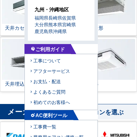
九州・沖縄地区
福岡県
長崎県
佐賀県
大分県
熊本県
宮崎県
天井カセット形
1方向
ビルトイン形
鹿児島県
沖縄県
ご利用ガイド
contact_support
工事について
アフターサービス
お支払・配送
天井埋込ダクト形
天吊自在形
よくあるご質問
初めてのお客様へ
メーカー
から業務用エアコンを選ぶ
AC便利ツール
settings_suggest
工事費一覧
業務用エアコン価格一覧