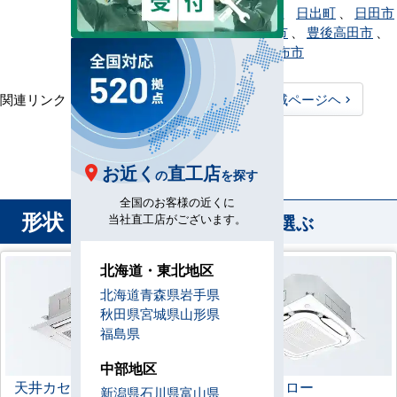
市
、
中津市
、
日出町
、
日田市
、
豊後大野市
、
豊後高田市
、
別府市
、
由布市
関連リンク：
TOPページヘ
大分県全域ページヘ
大分県直工店所在地
お近く
直工店
の
を探す
全国のお客様の近くに
形状
から業務用エアコンを選ぶ
当社直工店がございます。
北海道・東北地区
北海道
青森県
岩手県
秋田県
宮城県
山形県
福島県
中部地区
天井カセット形
4方向
ラウンドフロー
新潟県
石川県
富山県