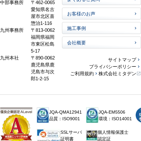
中部事務所
〒462-0065
愛知県名古
お客様のお声
屋市北区喜
惣治1-116
施工事例
九州事務所
〒813-0062
福岡県福岡
会社概要
市東区松島
5-17
九州本社
〒890-0062
サイトマップ
鹿児島県鹿
プライバシーポリシー
児島市与次
ご利用規約
株式会社ミタデン
郎1-2-15
JQA-QMA12941
JQA-EM5506
品質：ISO9001
環境：ISO14001
個人情報保護士
SSLサーバ
認定証
証明書