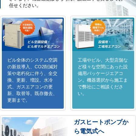
任せください。
ビル全体のシステム空調
工場やビル、大型店舗な
の新規導入、CO2削減対
ど様々な空間にあった設
策や老朽化に伴う、全交
備用パッケージエアコ
換、更新、増設。水冷
ン。機器選択から施工ま
式、ガスエアコンの更
で弊社にご相談くださ
新、取替等。既存撤去、
い。
更新まで。
ガスヒートポンプか
ら電気式へ