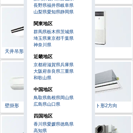
長野県
福井県
岐阜県
山梨県
愛知県
静岡県
関東地区
群馬県
栃木県
茨城県
埼玉県
東京都
千葉県
神奈川県
天井吊形
床置形
近畿地区
京都府
滋賀県
兵庫県
大阪府
奈良県
三重県
和歌山県
中国地区
鳥取県
島根県
岡山県
広島県
山口県
壁掛形
天井カセット形
2方向
四国地区
香川県
愛媛県
徳島県
高知県