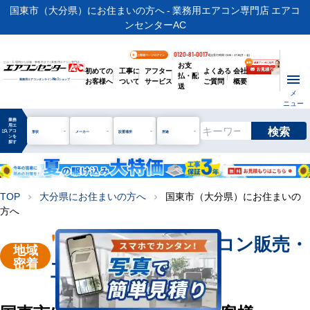
国東市（大分県）にお住まいの方へ - 業務用エアコン専門店 エアコ
ンセンターAC
0120-81-0017
お客様ページログイン
電話受付時間 / 9:00～17:30(月～金)
お支
ビル・工場用から店舗・事務所まで | 業務用エアコン専門店
初めての
工事に
アフター
よくある
会社
払・配
お客様へ
ついて
サービス
ご質問
概要
業務用エアコンオンライン
No.1
ショップ
送
メ
ニュー
業務
用エ
検索
manage_search
アコ
形状
メーカー
設置場所
用途
ンを
探す
TOP
大分県にお住まいの方へ
国東市（大分県）にお住まいの
chevron_right
chevron_right
方へ
"国東市"
業務用エアコン販売・
地域
密着
工事を承ります