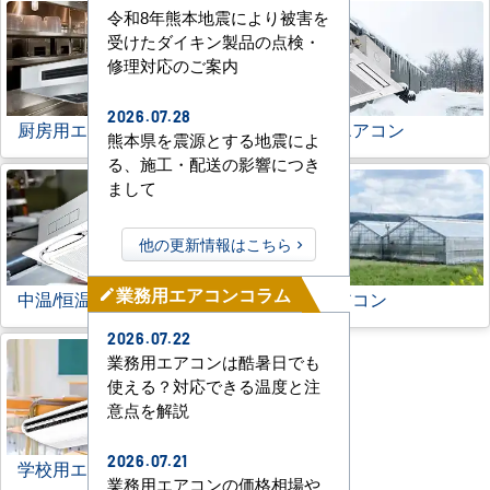
令和8年熊本地震により被害を
受けたダイキン製品の点検・
修理対応のご案内
2026.07.28
厨房用エアコン
寒冷地用エアコン
熊本県を震源とする地震によ
る、施工・配送の影響につき
まして
他の更新情報はこちら
業務用エアコンコラム
中温/恒温用エアコン
農業用エアコン
mode_edit
2026.07.22
業務用エアコンは酷暑日でも
使える？対応できる温度と注
意点を解説
2026.07.21
学校用エアコン
業務用エアコンの価格相場や