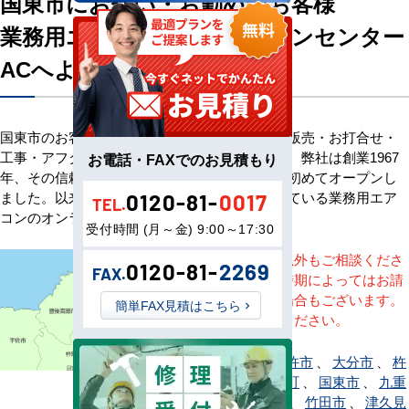
国東市にお住い・お勤めのお客様
業務用エアコン専門店エアコンセンター
ACへようこそ
国東市のお客様へ業務用エアコン・空調機器の販売・お打合せ・
工事・アフターサービスまで一貫して承ります。弊社は創業1967
お電話・FAXでのお見積もり
年、その信頼を基に空調のネット販売を日本で初めてオープンし
ました。以来、皆様にご信頼・ご愛顧いただいている業務用エア
0120-81-
0017
TEL.
コンのオンラインショップです。
受付時間 (月～金) 9:00～17:30
※記載地域以外もご相談くださ
0120-81-
2269
FAX.
い。地域・時期によってはお請
けできない場合もございます。
簡単FAX見積はこちら
直接ご相談ください。
宇佐市
、
臼杵市
、
大分市
、
杵
築市
、
玖珠町
、
国東市
、
九重
町
、
佐伯市
、
竹田市
、
津久見