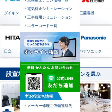
電気料金シミュレーション
ダイキン
日本キヤリア
三菱電機
工事費用シミュレーション
(旧:東芝キヤリア)
エラーコード一覧
日立
三菱重工
パナソニック
設置場所
から業務用エアコンを選ぶ
お役立ち情報
tips_and_updates
メーカー修理ご依頼連絡先