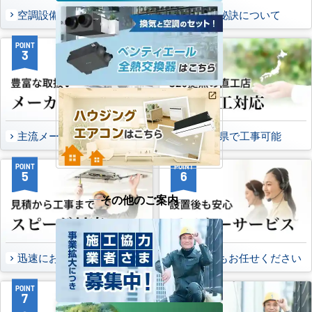
空調設備のご提案について
選ばれる秘訣について
POINT
POINT
3
4
主流メーカーを全取扱可能
47都道府県で工事可能
POINT
POINT
5
6
その他のご案内
迅速にお届け出来る理由
万一の時もお任せください
POINT
POINT
7
8