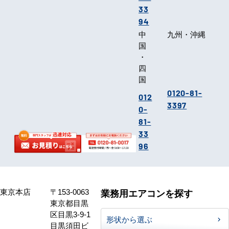
33
94
中
九州・沖縄
国
・
四
国
0120-81-
012
3397
0-
81-
33
96
東京本店
〒153-0063
業務用エアコンを探す
東京都目黒
区目黒3-9-1
形状から選ぶ
目黒須田ビ