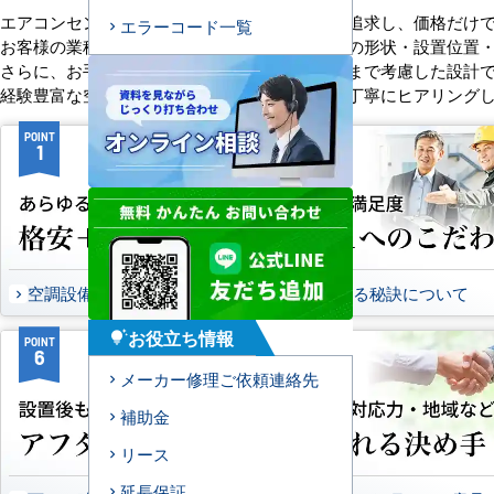
エアコンセンターACは、「格安＋α」の価値を追求し、価格だけ
エラーコード一覧
お客様の業種や施設の形態に合わせて、室内機の形状・設置位置
さらに、お手入れのしやすさやメンテナンス性まで考慮した設計
経験豊富な空調技術者が現場の状況やご要望を丁寧にヒアリング
POINT
POINT
1
2
空調設備のご提案について
選ばれる秘訣について
お役立ち情報
tips_and_updates
POINT
POINT
6
7
メーカー修理ご依頼連絡先
補助金
リース
延長保証