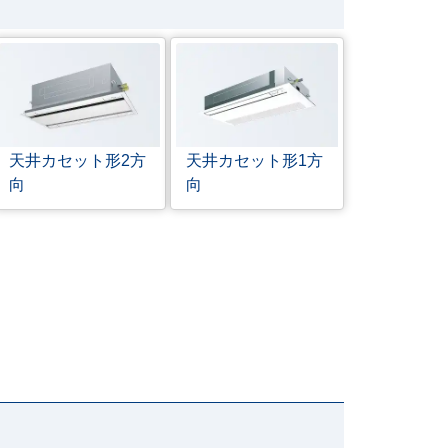
天井カセット形
2方
天井カセット形
1方
向
向