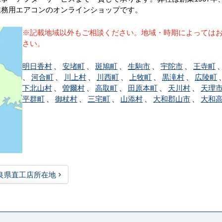
業務用エアコンのオンラインショップです。
※記載地域以外もご相談ください。地域・時期によっては
さい。
明日香村
、
安堵町
、
斑鳩町
、
生駒市
、
宇陀市
、
王寺町
、
河合町
、
川上村
、
川西町
、
上牧町
、
黒滝村
、
広陵町
下北山村
、
曽爾村
、
高取町
、
田原本町
、
天川村
、
天理
平群町
、
御杖村
、
三宅町
、
山添村
、
大和郡山市
、
大和
良県直工店所在地