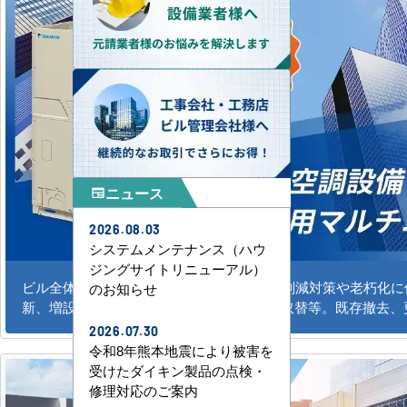
ニュース
newspaper
2026.08.03
システムメンテナンス（ハウ
ジングサイトリニューアル）
ビル全体のシステム空調の新規導入、CO2削減対策や老朽化
のお知らせ
新、増設。水冷式、ガスエアコンの更新、取替等。既存撤去、
2026.07.30
令和8年熊本地震により被害を
受けたダイキン製品の点検・
修理対応のご案内