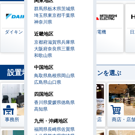
関東地区
群馬県
栃木県
茨城県
埼玉県
東京都
千葉県
神奈川県
ダイキン
日本キヤリア
三菱電機
日
近畿地区
(旧:東芝キヤリ
京都府
滋賀県
兵庫県
ア)
大阪府
奈良県
三重県
和歌山県
中国地区
設置場所
から業務用エアコンを選ぶ
鳥取県
島根県
岡山県
広島県
山口県
四国地区
香川県
愛媛県
徳島県
高知県
事務所
レストラン・飲食店
商店・店
九州・沖縄地区
福岡県
長崎県
佐賀県