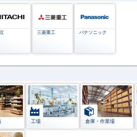
立
三菱重工
パナソニック
舗
工場
倉庫・作業場