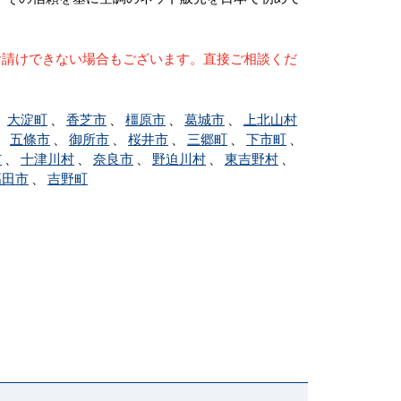
お請けできない場合もございます。直接ご相談くだ
、
大淀町
、
香芝市
、
橿原市
、
葛城市
、
上北山村
、
五條市
、
御所市
、
桜井市
、
三郷町
、
下市町
、
市
、
十津川村
、
奈良市
、
野迫川村
、
東吉野村
、
高田市
、
吉野町