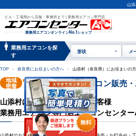
山添
ビル・工場用から店舗・事務所まで | 業務用エアコン専門店
業務用エアコンオンライン
No.1
ショップ
manage_searc
業務用エアコンを探
形状
メ
h
す
TOP
奈良県にお住まいの方へ
山添村（奈良県）にお住まいの
chevron_right
chevron_right
地域
"山添村"
業務用エアコン販売・
密着
山添村にお住い・お勤めのお客様
業務用エアコン専門店エアコンセンター
山添村のお客様へ業務用エアコン・空調機器の販売・お打合せ・工