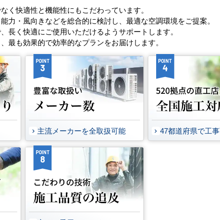
でなく快適性と機能性にもこだわっています。
・能力・風向きなどを総合的に検討し、最適な空調環境をご提案。
で、長く快適にご使用いただけるようサポートします。
し、最も効果的で効率的なプランをお届けします。
POINT
POINT
3
4
主流メーカーを全取扱可能
47都道府県で工
POINT
8