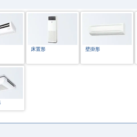
床置形
壁掛形
形