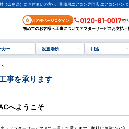
村（奈良県）にお住まいの方へ - 業務用エアコン専門店 エアコンセンタ
0120-81-0017
お客様ページログイン
電話受
初めてのお客様へ
工事について
アフターサービス
お支払・
ーカー
設置場所
用途
方へ
工事を承ります
ACへようこそ
事・アフターサービスまで一貫して承ります。弊社は創業1967年