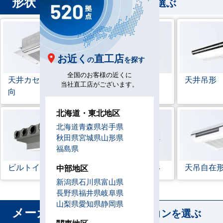
形状
から業務用エアコンを選ぶ
お近く
直工店
の
を探す
全国のお客様の近くに
天井カセット形
4方
ラウンドフロー
天井吊形
当社直工店がございます。
向
北海道・東北地区
北海道
青森県
岩手県
秋田県
宮城県
山形県
福島県
ビルトイン形
天井埋込ダクト形
天吊自在
中部地区
新潟県
石川県
富山県
長野県
福井県
岐阜県
山梨県
愛知県
静岡県
メーカー
から業務用エアコンを選ぶ