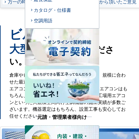
万一の時もお任せください
お客様から頂いたご意見
カタログ・仕様書
空調用語
ビル
工場
や
などの
大型施設
もお任せくださ
い。
倉庫やビル・工場といった大規模空間には、規模に合わ
せた最適な空調設備が必要です。
エアコンセンターACでは、一般的な業務用エアコンはも
ちろん、ビル用マルチエアコンや設備用・工場用エアコ
ンといった大規模空間向け空調機器の施工実績が多数ご
ざいます。機器選定はもちろん、設置工事も安心してお
任せください。
元請・管理業者様向け