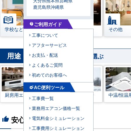
大分県
熊本県
宮崎県
鹿児島県
沖縄県
ご利用ガイド
contact_support
学校などの教育機関
宿泊施設
その他
工事について
アフターサービス
用途
から業務用エアコンを選ぶ
お支払・配送
よくあるご質問
初めてのお客様へ
AC便利ツール
settings_suggest
厨房用エアコン
寒冷地用エアコン
中温/恒温
工事費一覧
業務用エアコン価格一覧
安心の8つのポイント
電気料金シミュレーション
thumb_up
工事費用シミュレーション