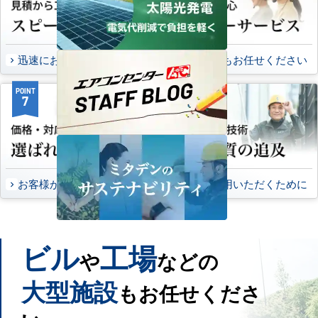
迅速にお届け出来る理由
万一の時もお任せください
POINT
POINT
7
8
お客様から頂いたご意見
永くご愛用いただくために
ビル
工場
や
などの
大型施設
もお任せくださ