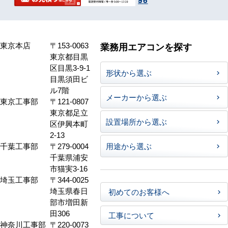
東京本店
〒153-0063
業務用エアコンを探す
東京都目黒
区目黒3-9-1
形状から選ぶ
目黒須田ビ
ル7階
メーカーから選ぶ
東京工事部
〒121-0807
東京都足立
設置場所から選ぶ
区伊興本町
2-13
千葉工事部
〒279-0004
用途から選ぶ
千葉県浦安
市猫実3-16
埼玉工事部
〒344-0025
埼玉県春日
初めてのお客様へ
部市増田新
田306
工事について
神奈川工事部
〒220-0073