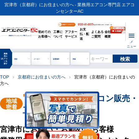
宮津市（京都府）にお住まいの方へ - 業務用エアコン専門店 エアコ
ンセンターAC
0120-81-0017
お客様ページログイン
電話受付時間 / 9:00～17:30(月～金)
お支
ビル・工場用から店舗・事務所まで | 業務用エアコン専門店
初めての
工事に
アフター
よくある
会社
払・配
お客様へ
ついて
サービス
ご質問
概要
業務用エアコンオンライン
No.1
ショップ
送
メ
ニュー
業務
用エ
検索
manage_search
アコ
形状
メーカー
設置場所
用途
ンを
探す
TOP
京都府にお住まいの方へ
宮津市（京都府）にお住まいの
chevron_right
chevron_right
方へ
"宮津市"
業務用エアコン販売・
地域
密着
工事を承ります
宮津市にお住い・お勤めのお客様