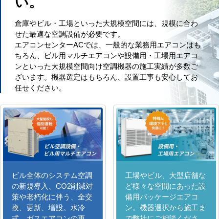
い。
倉庫やビル・工場といった大規模空間には、規模に合わ
せた最適な空調設備が必要です。
エアコンセンターACでは、一般的な業務用エアコンはも
ちろん、ビル用マルチエアコンや設備用・工場用エアコ
ンといった大規模空間向け空調機器の施工実績が多数ご
ざいます。機器選定はもちろん、設置工事も安心してお
任せください。
ビル全体のシステム空調
工場やビル、大型店舗な
の新規導入、CO2削減対
ど様々な空間にあった設
策や老朽化に伴う、全交
備用パッケージエアコ
換、更新、増設。水冷
ン。機器選択から施工ま
式、ガスエアコンの更
で弊社にご相談くださ