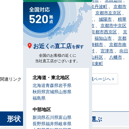
京丹後市
、
京丹波町
、
京都市
、
久御山町
、
京都市左京区
、
京都市下京区
、
城陽市
、
精華
町
、
長岡京市
、
京都市中京区
、
南丹市
、
京都市西京区
、
京
都市東山区
、
福知山市
、
京都
市伏見区
、
舞鶴市
、
京都市南
お近く
直工店
の
を探す
区
、
南山城村
、
宮津市
、
向日
全国のお客様の近くに
市
、
京都市山科区
、
八幡市
、
当社直工店がございます。
与謝野町
、
和束町
北海道・東北地区
関連リンク：
TOPページヘ
京都府全域ページヘ
北海道
青森県
岩手県
京都府直工店所在地
秋田県
宮城県
山形県
福島県
中部地区
形状
新潟県
石川県
富山県
から業務用エアコンを選ぶ
長野県
福井県
岐阜県