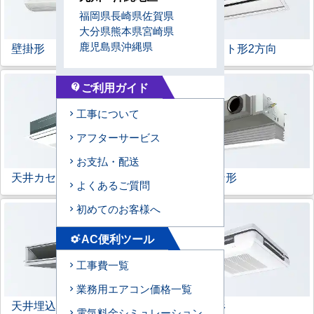
福岡県
長崎県
佐賀県
大分県
熊本県
宮崎県
鹿児島県
沖縄県
壁掛形
天井カセット形
2方向
ご利用ガイド
contact_support
工事について
アフターサービス
お支払・配送
天井カセット形
1方向
ビルトイン形
よくあるご質問
初めてのお客様へ
AC便利ツール
settings_suggest
工事費一覧
業務用エアコン価格一覧
天井埋込ダクト形
天吊自在形
電気料金シミュレーション