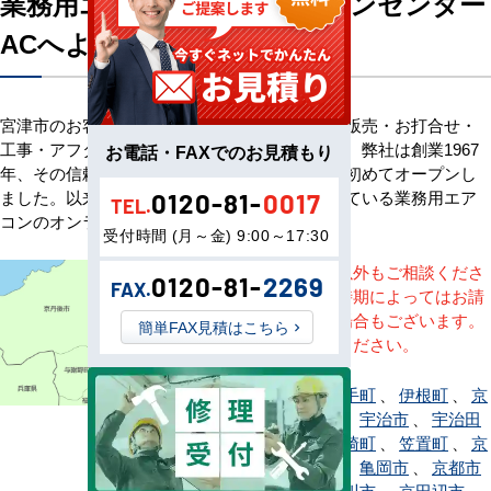
業務用エアコン専門店エアコンセンター
ACへようこそ
宮津市のお客様へ業務用エアコン・空調機器の販売・お打合せ・
工事・アフターサービスまで一貫して承ります。弊社は創業1967
お電話・FAXでのお見積もり
年、その信頼を基に空調のネット販売を日本で初めてオープンし
ました。以来、皆様にご信頼・ご愛顧いただいている業務用エア
0120-81-
0017
TEL.
コンのオンラインショップです。
受付時間 (月～金) 9:00～17:30
※記載地域以外もご相談くださ
0120-81-
2269
FAX.
い。地域・時期によってはお請
けできない場合もございます。
簡単FAX見積はこちら
直接ご相談ください。
綾部市
、
井手町
、
伊根町
、
京
都市右京区
、
宇治市
、
宇治田
原町
、
大山崎町
、
笠置町
、
京
都市上京区
、
亀岡市
、
京都市
北区
、
木津川市
、
京田辺市
、