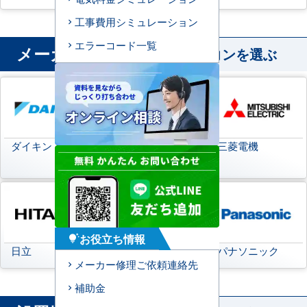
工事費用シミュレーション
エラーコード一覧
メーカー
から業務用エアコンを選ぶ
ダイキン
日本キヤリア
三菱電機
(旧:東芝キヤリア)
お役立ち情報
tips_and_updates
日立
三菱重工
パナソニック
メーカー修理ご依頼連絡先
補助金