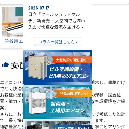
2026.07.17
日立「クールショットマル
チ」新発売 ～大空間でも20m
先まで快適な気流を届ける～
学校用エアコン
コラム一覧はこちら
安心の8つのポイント
thumb_up
エアコンセンターACは、「格安＋α」の価値を追求し、価格だけ
でなく快適性と機能性にもこだわっています。
お客様の業種や施設の形態に合わせて、室内機の形状・設置位
置・能力・風向きなどを総合的に検討し、最適な空調環境をご提
案。
さらに、お手入れのしやすさやメンテナンス性まで考慮した設計
で、長く快適にご使用いただけるようサポートします。
経験豊富な空調技術者が現場の状況やご要望を丁寧にヒアリング