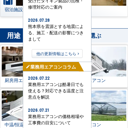
受けたダイキン製品の点検・
修理対応のご案内
宿泊施設
その他
2026.07.28
熊本県を震源とする地震によ
る、施工・配送の影響につき
用途
から業務用エアコンを選ぶ
まして
他の更新情報はこちら
業務用エアコンコラム
mode_edit
2026.07.22
厨房用エアコン
寒冷地用エアコン
業務用エアコンは酷暑日でも
使える？対応できる温度と注
意点を解説
2026.07.21
業務用エアコンの価格相場や
工事費の目安について
中温/恒温用エアコン
農業用エアコン