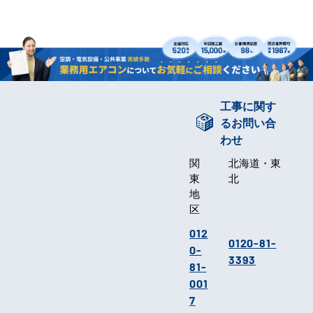
工事に関す
るお問い合
わせ
関
北海道・東
東
北
地
区
012
0120-81-
0-
3393
81-
001
7