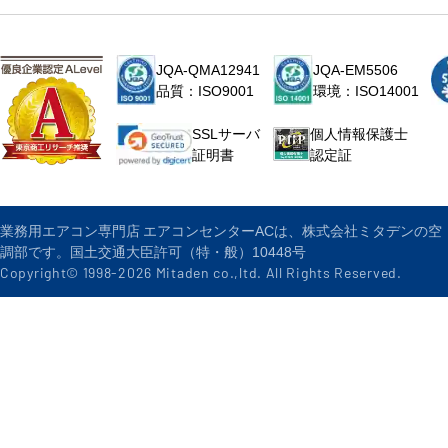
JQA-QMA12941
JQA-EM5506
品質：ISO9001
環境：ISO14001
個人情報保護士
SSLサーバ
認定証
証明書
業務用エアコン専門店 エアコンセンターACは、株式会社ミタデンの空
調部です。国土交通大臣許可（特・般）10448号
Copyright© 1998-
2026
Mitaden co.,ltd. All Rights Reserved.