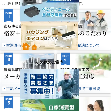
し、最も効果的で効率的なプランをお届けします。
POINT
POINT
1
2
空調設備のご提案について
選ばれる秘訣について
POINT
POINT
3
4
その他のご案内
主流メーカーを全取扱可能
47都道府県で工事可能
POINT
POINT
5
6