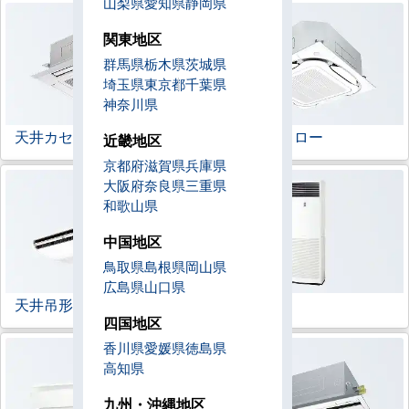
山梨県
愛知県
静岡県
関東地区
群馬県
栃木県
茨城県
埼玉県
東京都
千葉県
神奈川県
天井カセット形
4方向
ラウンドフロー
近畿地区
京都府
滋賀県
兵庫県
大阪府
奈良県
三重県
和歌山県
中国地区
鳥取県
島根県
岡山県
広島県
山口県
天井吊形
床置形
四国地区
香川県
愛媛県
徳島県
高知県
九州・沖縄地区