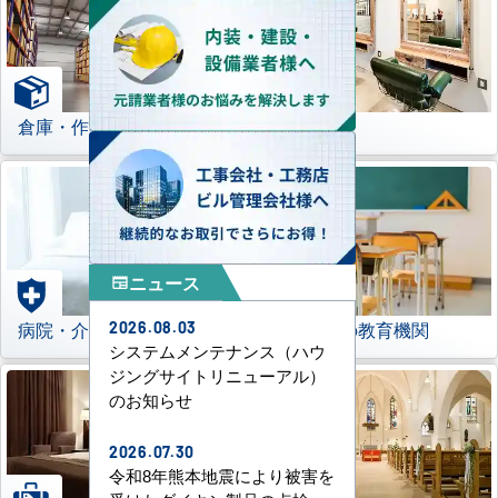
倉庫・作業場
理美容室
ニュース
newspaper
病院・介護施設
学校などの教育機関
2026.08.03
システムメンテナンス（ハウ
ジングサイトリニューアル）
のお知らせ
2026.07.30
令和8年熊本地震により被害を