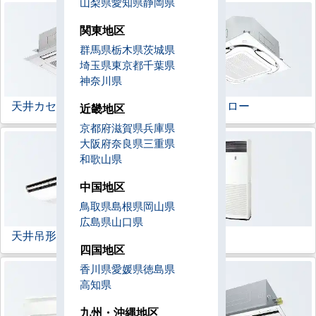
山梨県
愛知県
静岡県
関東地区
群馬県
栃木県
茨城県
埼玉県
東京都
千葉県
神奈川県
天井カセット形
4方向
ラウンドフロー
近畿地区
京都府
滋賀県
兵庫県
大阪府
奈良県
三重県
和歌山県
中国地区
鳥取県
島根県
岡山県
広島県
山口県
天井吊形
床置形
四国地区
香川県
愛媛県
徳島県
高知県
九州・沖縄地区