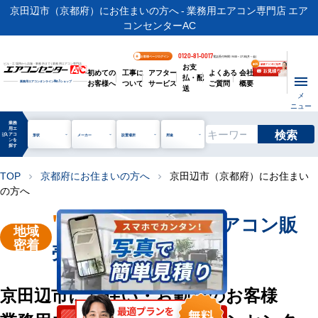
京田辺市（京都府）にお住まいの方へ - 業務用エアコン専門店 エア
コンセンターAC
0120-81-0017
お客様ページログイン
電話受付時間 / 9:00～17:30(月～金)
お支
ビル・工場用から店舗・事務所まで | 業務用エアコン専門店
初めての
工事に
アフター
よくある
会社
払・配
お客様へ
ついて
サービス
ご質問
概要
業務用エアコンオンライン
No.1
ショップ
送
メ
ニュー
業務
用エ
検索
manage_search
アコ
形状
メーカー
設置場所
用途
ンを
探す
TOP
京都府にお住まいの方へ
京田辺市（京都府）にお住まい
chevron_right
chevron_right
の方へ
"京田辺市"
業務用エアコン販
地域
密着
売・工事を承ります
京田辺市にお住い・お勤めのお客様