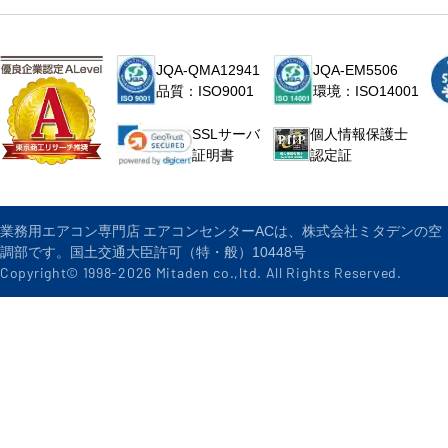
JQA-QMA12941
JQA-EM5506
品質：ISO9001
環境：ISO14001
個人情報保護士
SSLサーバ
認定証
証明書
業務用エアコン専門店 エアコンセンターACは、株式会社ミタデンの空
調部です。国土交通大臣許可（特・般）10448号
Copyright© 1998-
2026
Mitaden co.,ltd. All Rights Reserved.