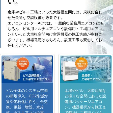
い。
倉庫やビル・工場といった大規模空間には、規模に合わ
せた最適な空調設備が必要です。
エアコンセンターACでは、一般的な業務用エアコンはも
ちろん、ビル用マルチエアコンや設備用・工場用エアコ
ンといった大規模空間向け空調機器の施工実績が多数ご
ざいます。機器選定はもちろん、設置工事も安心してお
任せください。
ビル全体のシステム空調
工場やビル、大型店舗な
の新規導入、CO2削減対
ど様々な空間にあった設
策や老朽化に伴う、全交
備用パッケージエアコ
換、更新、増設。水冷
ン。機器選択から施工ま
式、ガスエアコンの更
で弊社にご相談くださ