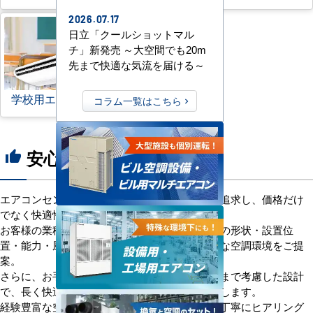
2026.07.17
日立「クールショットマル
チ」新発売 ～大空間でも20m
先まで快適な気流を届ける～
学校用エアコン
コラム一覧はこちら
安心の8つのポイント
thumb_up
エアコンセンターACは、「格安＋α」の価値を追求し、価格だけ
でなく快適性と機能性にもこだわっています。
お客様の業種や施設の形態に合わせて、室内機の形状・設置位
置・能力・風向きなどを総合的に検討し、最適な空調環境をご提
案。
さらに、お手入れのしやすさやメンテナンス性まで考慮した設計
で、長く快適にご使用いただけるようサポートします。
経験豊富な空調技術者が現場の状況やご要望を丁寧にヒアリング