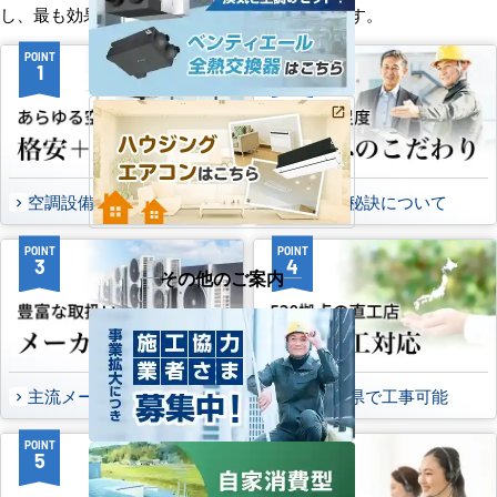
し、最も効果的で効率的なプランをお届けします。
POINT
POINT
1
2
空調設備のご提案について
選ばれる秘訣について
POINT
POINT
3
4
その他のご案内
主流メーカーを全取扱可能
47都道府県で工事可能
POINT
POINT
5
6