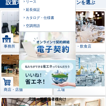
設置場所
から業務用エアコンを選ぶ
リース
延長保証
カタログ・仕様書
空調用語
事務所
レストラン・飲食店
商店・店舗
工場
元請・管理業者様向け