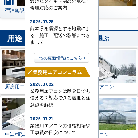
受けたダイキン製品の点検・
修理対応のご案内
宿泊施設
その他
2026.07.28
熊本県を震源とする地震によ
る、施工・配送の影響につき
用途
から業務用エアコンを選ぶ
まして
他の更新情報はこちら
業務用エアコンコラム
mode_edit
2026.07.22
厨房用エアコン
寒冷地用エアコン
業務用エアコンは酷暑日でも
使える？対応できる温度と注
意点を解説
2026.07.21
業務用エアコンの価格相場や
工事費の目安について
中温/恒温用エアコン
農業用エアコン