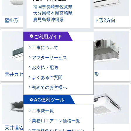
福岡県
長崎県
佐賀県
大分県
熊本県
宮崎県
鹿児島県
沖縄県
壁掛形
天井カセット形
2方向
ご利用ガイド
contact_support
工事について
アフターサービス
お支払・配送
天井カセット形
1方向
ビルトイン形
よくあるご質問
初めてのお客様へ
AC便利ツール
settings_suggest
工事費一覧
業務用エアコン価格一覧
天井埋込ダクト形
天吊自在形
電気料金シミュレーション