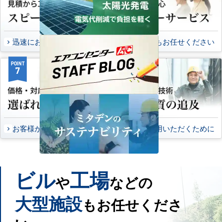
迅速にお届け出来る理由
万一の時もお任せください
POINT
POINT
7
8
お客様から頂いたご意見
永くご愛用いただくために
ビル
工場
や
などの
大型施設
もお任せくださ