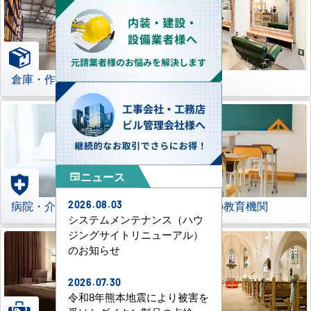
倉庫・作業場
理美容室
ニュース
newspaper
病院・介護施設
学校などの教育機関
2026.08.03
システムメンテナンス（ハウ
ジングサイトリニューアル）
のお知らせ
2026.07.30
令和8年熊本地震により被害を