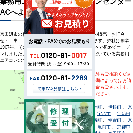
業務用エアコン専門店エアコンセンター
ACへようこそ
京田辺市のお客様へ業務用エアコン・空調機器の販売・お打合
せ・工事・アフターサービスまで一貫して承ります。弊社は創業
お電話・FAXでのお見積もり
1967年、その信頼を基に空調のネット販売を日本で初めてオープ
ンしました。以来、皆様にご信頼・ご愛顧いただいている業務用
0120-81-
0017
TEL.
エアコンのオンラインショップです。
受付時間 (月～金) 9:00～17:30
※記載地域以外もご相談くださ
0120-81-
2269
FAX.
い。地域・時期によってはお請
けできない場合もございます。
簡単FAX見積はこちら
直接ご相談ください。
綾部市
、
井手町
、
伊根町
、
京
都市右京区
、
宇治市
、
宇治田
原町
、
大山崎町
、
笠置町
、
京
都市上京区
、
亀岡市
、
京都市
北区
、
木津川市
、
京田辺市
、