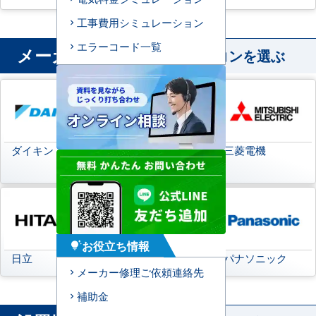
工事費用シミュレーション
エラーコード一覧
メーカー
から業務用エアコンを選ぶ
ダイキン
日本キヤリア
三菱電機
(旧:東芝キヤリア)
お役立ち情報
tips_and_updates
日立
三菱重工
パナソニック
メーカー修理ご依頼連絡先
補助金