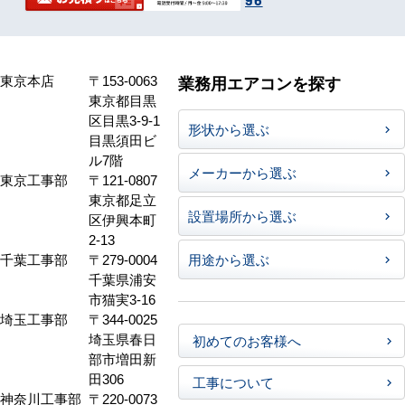
東京本店
〒153-0063
業務用エアコンを探す
東京都目黒
区目黒3-9-1
形状から選ぶ
目黒須田ビ
ル7階
メーカーから選ぶ
東京工事部
〒121-0807
東京都足立
設置場所から選ぶ
区伊興本町
2-13
千葉工事部
〒279-0004
用途から選ぶ
千葉県浦安
市猫実3-16
埼玉工事部
〒344-0025
埼玉県春日
初めてのお客様へ
部市増田新
田306
工事について
神奈川工事部
〒220-0073