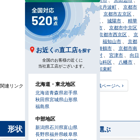
京丹後市
、
京丹波町
、
京都市
、
久御山町
、
京都市左京区
、
京都市下京区
、
城陽市
、
精華
町
、
長岡京市
、
京都市中京区
、
南丹市
、
京都市西京区
、
京
都市東山区
、
福知山市
、
京都
市伏見区
、
舞鶴市
、
京都市南
お近く
直工店
の
を探す
区
、
南山城村
、
宮津市
、
向日
全国のお客様の近くに
市
、
京都市山科区
、
八幡市
、
当社直工店がございます。
与謝野町
、
和束町
北海道・東北地区
関連リンク：
TOPページヘ
京都府全域ページヘ
北海道
青森県
岩手県
京都府直工店所在地
秋田県
宮城県
山形県
福島県
中部地区
形状
新潟県
石川県
富山県
から業務用エアコンを選ぶ
長野県
福井県
岐阜県