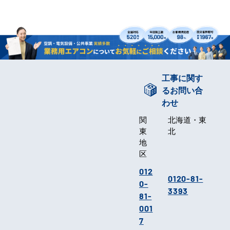
工事に関す
るお問い合
わせ
関
北海道・東
東
北
地
区
012
0120-81-
0-
3393
81-
001
7