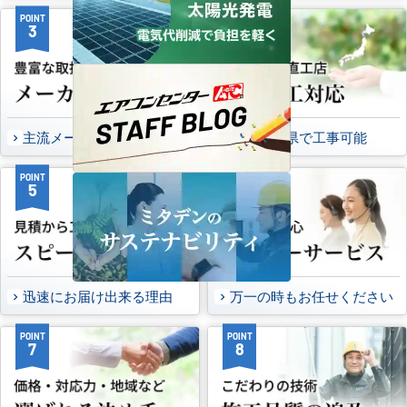
POINT
POINT
3
4
主流メーカーを全取扱可能
47都道府県で工事可能
POINT
POINT
5
6
迅速にお届け出来る理由
万一の時もお任せください
POINT
POINT
7
8