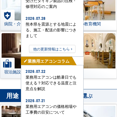
受けたダイキン製品の点検・
修理対応のご案内
2026.07.28
病院・介護施設
学校などの教育機関
熊本県を震源とする地震によ
る、施工・配送の影響につき
まして
他の更新情報はこちら
業務用エアコンコラム
mode_edit
宿泊施設
その他
2026.07.22
業務用エアコンは酷暑日でも
使える？対応できる温度と注
意点を解説
用途
から業務用エアコンを選ぶ
2026.07.21
業務用エアコンの価格相場や
工事費の目安について