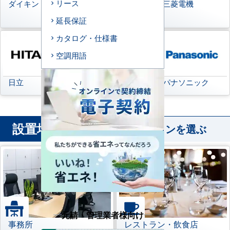
リース
ダイキン
日本キヤリア
三菱電機
(旧:東芝キヤリア)
延長保証
カタログ・仕様書
空調用語
日立
三菱重工
パナソニック
設置場所
から業務用エアコンを選ぶ
元請・管理業者様向け
事務所
レストラン・飲食店