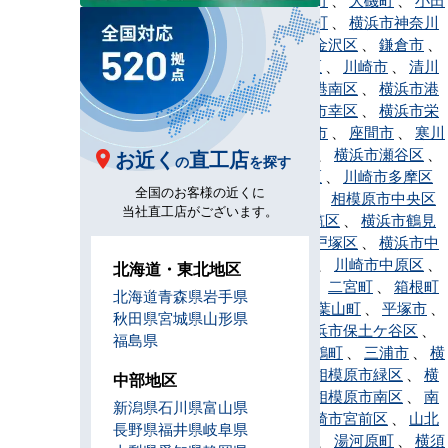
原市
、
開成町
、
横浜市神奈川
区
、
横浜市金沢区
、
鎌倉市
、
川崎市川崎区
、
川崎市
、
清川
村
、
横浜市港南区
、
横浜市港
北区
、
川崎市幸区
、
横浜市栄
区
、
相模原市
、
座間市
、
寒川
町
、
逗子市
、
横浜市瀬谷区
、
お近く
直工店
の
を探す
川崎市高津区
、
川崎市多摩区
全国のお客様の近くに
、
茅ヶ崎市
、
相模原市中央区
当社直工店がございます。
、
横浜市都筑区
、
横浜市鶴見
区
、
横浜市戸塚区
、
横浜市中
区
、
中井町
、
川崎市中原区
、
北海道・東北地区
横浜市西区
、
二宮町
、
箱根町
北海道
青森県
岩手県
、
秦野市
、
葉山町
、
平塚市
、
秋田県
宮城県
山形県
藤沢市
、
横浜市保土ケ谷区
、
福島県
松田町
、
真鶴町
、
三浦市
、
横
浜市緑区
、
相模原市緑区
、
横
中部地区
浜市南区
、
相模原市南区
、
南
新潟県
石川県
富山県
足柄市
、
川崎市宮前区
、
山北
長野県
福井県
岐阜県
町
、
大和市
、
湯河原町
、
横須