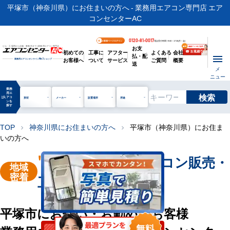
平塚市（神奈川県）にお住まいの方へ - 業務用エアコン専門店 エア
コンセンターAC
0120-81-0017
お客様ページログイン
電話受付時間 / 9:00～17:30(月～金)
お支
ビル・工場用から店舗・事務所まで | 業務用エアコン専門店
初めての
工事に
アフター
よくある
会社
払・配
お客様へ
ついて
サービス
ご質問
概要
業務用エアコンオンライン
No.1
ショップ
送
メ
ニュー
業務
用エ
検索
manage_search
アコ
形状
メーカー
設置場所
用途
ンを
探す
TOP
神奈川県にお住まいの方へ
平塚市（神奈川県）にお住ま
chevron_right
chevron_right
いの方へ
"平塚市"
業務用エアコン販売・
地域
密着
工事を承ります
平塚市にお住い・お勤めのお客様