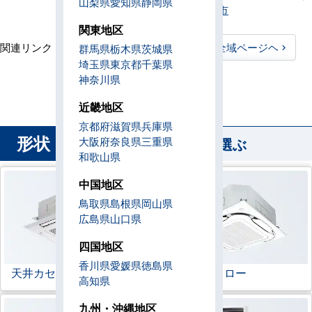
山梨県
愛知県
静岡県
賀市
、
横浜市
関東地区
関連リンク：
TOPページヘ
神奈川県全域ページヘ
群馬県
栃木県
茨城県
埼玉県
東京都
千葉県
神奈川県直工店所在地
神奈川県
近畿地区
京都府
滋賀県
兵庫県
形状
から業務用エアコンを選ぶ
大阪府
奈良県
三重県
和歌山県
中国地区
鳥取県
島根県
岡山県
広島県
山口県
四国地区
香川県
愛媛県
徳島県
天井カセット形
4方向
ラウンドフロー
高知県
九州・沖縄地区