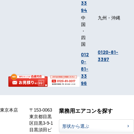
33
94
中
九州・沖縄
国
・
四
国
0120-81-
012
3397
0-
81-
33
96
東京本店
〒153-0063
業務用エアコンを探す
東京都目黒
区目黒3-9-1
形状から選ぶ
目黒須田ビ