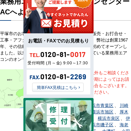
業務用エアコン専門店エアコンセンター
ACへようこそ
平塚市のお客様へ業務用エアコン・空調機器の販売・お打合せ・
工事・アフターサービスまで一貫して承ります。弊社は創業1967
お電話・FAXでのお見積もり
年、その信頼を基に空調のネット販売を日本で初めてオープンし
ました。以来、皆様にご信頼・ご愛顧いただいている業務用エア
0120-81-
0017
TEL.
コンのオンラインショップです。
受付時間 (月～金) 9:00～17:30
※記載地域以外もご相談くださ
0120-81-
2269
FAX.
い。地域・時期によってはお請
けできない場合もございます。
簡単FAX見積はこちら
直接ご相談ください。
愛川町
、
横浜市青葉区
、
川崎
市麻生区
、
横浜市旭区
、
厚木
市
、
綾瀬市
、
横浜市泉区
、
伊
勢原市
、
横浜市磯子区
、
海老
名市
、
大井町
、
大磯町
、
小田