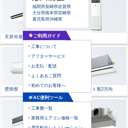
福岡県
長崎県
佐賀県
大分県
熊本県
宮崎県
鹿児島県
沖縄県
ご利用ガイド
天井吊形
床置形
contact_support
工事について
アフターサービス
お支払・配送
よくあるご質問
初めてのお客様へ
壁掛形
天井カセット形
2方向
AC便利ツール
settings_suggest
工事費一覧
業務用エアコン価格一覧
電気料金シミュレーション