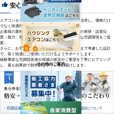
安心の8つのポイント
thumb_up
エアコンセンターACは、「格安＋α」の価値を追求し、価格だけ
でなく快適性と機能性にもこだわっています。
お客様の業種や施設の形態に合わせて、室内機の形状・設置位
置・能力・風向きなどを総合的に検討し、最適な空調環境をご提
案。
さらに、お手入れのしやすさやメンテナンス性まで考慮した設計
で、長く快適にご使用いただけるようサポートします。
経験豊富な空調技術者が現場の状況やご要望を丁寧にヒアリング
その他のご案内
し、最も効果的で効率的なプランをお届けします。
POINT
POINT
1
2
空調設備のご提案について
選ばれる秘訣について