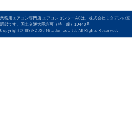
業務用エアコン専門店 エアコンセンターACは、株式会社ミタデンの空
調部です。国土交通大臣許可（特・般）10448号
Copyright© 1998-
2026
Mitaden co.,ltd. All Rights Reserved.