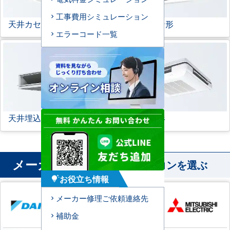
工事費用シミュレーション
天井カセット形
1方向
ビルトイン形
エラーコード一覧
天井埋込ダクト形
天吊自在形
メーカー
から業務用エアコンを選ぶ
お役立ち情報
tips_and_updates
メーカー修理ご依頼連絡先
補助金