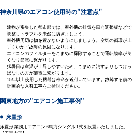
神奈川県のエアコン使用時の
"注意点"
建物が密集した都市部では、室外機の排気を風向調整板などで
調整しトラブルを未然に防ぎましょう。
室外機周辺は物を置かないようにしましょう。空気の循環が上
手くいかず故障の原因になります。
エアコンのフィルターをこまめに掃除することで運転効率が良
くなり節電に繋がります。
猛暑日は室温が上昇しやすいため、こまめに消すよりもつけっ
ぱなしの方が節電に繋がります。
15年以上使用した機器は寿命が近付いています。故障する前の
計画的な入替工事をご検討ください。
関東地方の
"エアコン施工事例"
床置形
床置形 業務用エアコン 6馬力シングル 1式を設置いたしました。
【工事内容】