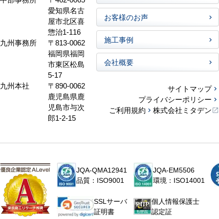
愛知県名古
お客様のお声
屋市北区喜
惣治1-116
施工事例
九州事務所
〒813-0062
福岡県福岡
会社概要
市東区松島
5-17
九州本社
〒890-0062
サイトマップ
鹿児島県鹿
プライバシーポリシー
児島市与次
ご利用規約
株式会社ミタデン
郎1-2-15
JQA-QMA12941
JQA-EM5506
品質：ISO9001
環境：ISO14001
個人情報保護士
SSLサーバ
認定証
証明書