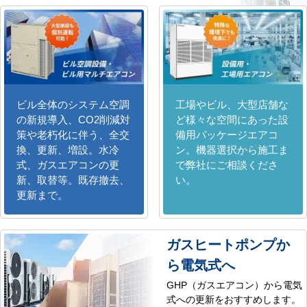
ビル全体のシステム空調
工場やビル、大型店舗な
の新規導入、CO2削減対
ど様々な空間にあった設
策や老朽化に伴う、全交
備用パッケージエアコ
換、更新、増設。水冷
ン。機器選択から施工ま
式、ガスエアコンの更
で弊社にご相談くださ
新、取替等。既存撤去、
い。
更新まで。
ガスヒートポンプか
ら電気式へ
GHP（ガスエアコン）から電気
式への更新をおすすめします。