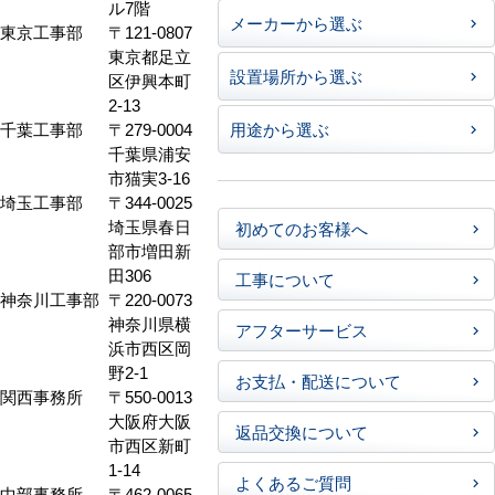
ル7階
メーカーから選ぶ
東京工事部
〒121-0807
東京都足立
設置場所から選ぶ
区伊興本町
2-13
千葉工事部
〒279-0004
用途から選ぶ
千葉県浦安
市猫実3-16
埼玉工事部
〒344-0025
埼玉県春日
初めてのお客様へ
部市増田新
田306
工事について
神奈川工事部
〒220-0073
神奈川県横
アフターサービス
浜市西区岡
野2-1
お支払・配送について
関西事務所
〒550-0013
大阪府大阪
返品交換について
市西区新町
1-14
よくあるご質問
中部事務所
〒462-0065