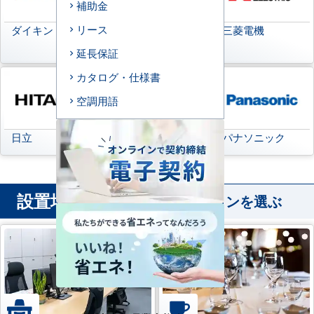
補助金
リース
ダイキン
日本キヤリア
三菱電機
(旧:東芝キヤリア)
延長保証
カタログ・仕様書
空調用語
日立
三菱重工
パナソニック
設置場所
から業務用エアコンを選ぶ