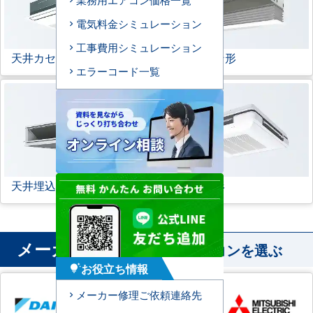
電気料金シミュレーション
工事費用シミュレーション
天井カセット形
1方向
ビルトイン形
エラーコード一覧
天井埋込ダクト形
天吊自在形
メーカー
から業務用エアコンを選ぶ
お役立ち情報
tips_and_updates
メーカー修理ご依頼連絡先