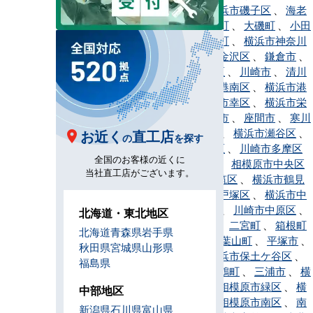
勢原市
、
横浜市磯子区
、
海老
名市
、
大井町
、
大磯町
、
小田
原市
、
開成町
、
横浜市神奈川
区
、
横浜市金沢区
、
鎌倉市
、
川崎市川崎区
、
川崎市
、
清川
村
、
横浜市港南区
、
横浜市港
北区
、
川崎市幸区
、
横浜市栄
区
、
相模原市
、
座間市
、
寒川
町
、
逗子市
、
横浜市瀬谷区
、
お近く
直工店
の
を探す
川崎市高津区
、
川崎市多摩区
全国のお客様の近くに
、
茅ヶ崎市
、
相模原市中央区
当社直工店がございます。
、
横浜市都筑区
、
横浜市鶴見
区
、
横浜市戸塚区
、
横浜市中
区
、
中井町
、
川崎市中原区
、
北海道・東北地区
横浜市西区
、
二宮町
、
箱根町
北海道
青森県
岩手県
、
秦野市
、
葉山町
、
平塚市
、
秋田県
宮城県
山形県
藤沢市
、
横浜市保土ケ谷区
、
福島県
松田町
、
真鶴町
、
三浦市
、
横
浜市緑区
、
相模原市緑区
、
横
中部地区
浜市南区
、
相模原市南区
、
南
新潟県
石川県
富山県