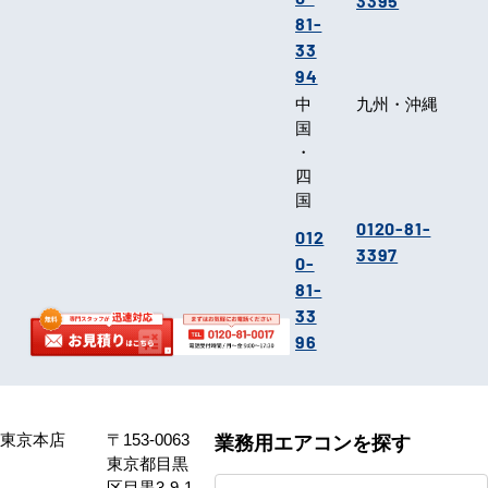
3395
81-
33
94
中
九州・沖縄
国
・
四
国
0120-81-
012
3397
0-
81-
33
96
東京本店
〒153-0063
業務用エアコンを探す
東京都目黒
区目黒3-9-1