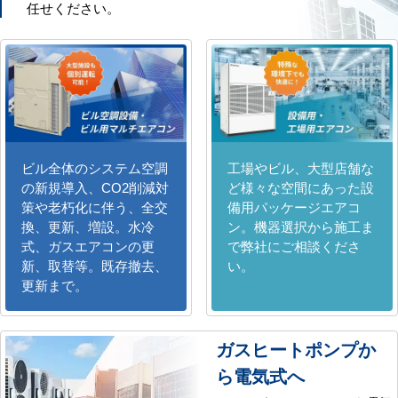
任せください。
ビル全体のシステム空調
工場やビル、大型店舗な
の新規導入、CO2削減対
ど様々な空間にあった設
策や老朽化に伴う、全交
備用パッケージエアコ
換、更新、増設。水冷
ン。機器選択から施工ま
式、ガスエアコンの更
で弊社にご相談くださ
新、取替等。既存撤去、
い。
更新まで。
ガスヒートポンプか
ら電気式へ