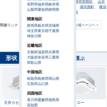
足柄市
、
川崎市宮前区
、
山北
長野県
福井県
岐阜県
町
、
大和市
、
湯河原町
、
横須
山梨県
愛知県
静岡県
賀市
、
横浜市
関東地区
関連リンク：
TOPページヘ
神奈川県全域ページヘ
群馬県
栃木県
茨城県
埼玉県
東京都
千葉県
神奈川県直工店所在地
神奈川県
近畿地区
京都府
滋賀県
兵庫県
形状
から業務用エアコンを選ぶ
大阪府
奈良県
三重県
和歌山県
中国地区
鳥取県
島根県
岡山県
広島県
山口県
四国地区
香川県
愛媛県
徳島県
天井カセット形
4方向
ラウンドフロー
高知県