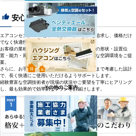
安心の8つのポイント
thumb_up
エアコンセンターACは、「格安＋α」の価値を追求し、価格だけ
でなく快適性と機能性にもこだわっています。
お客様の業種や施設の形態に合わせて、室内機の形状・設置位
置・能力・風向きなどを総合的に検討し、最適な空調環境をご提
案。
さらに、お手入れのしやすさやメンテナンス性まで考慮した設計
で、長く快適にご使用いただけるようサポートします。
経験豊富な空調技術者が現場の状況やご要望を丁寧にヒアリング
その他のご案内
し、最も効果的で効率的なプランをお届けします。
POINT
POINT
1
2