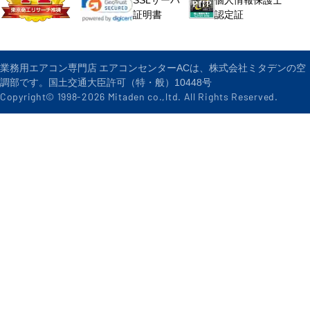
認定証
証明書
業務用エアコン専門店 エアコンセンターACは、株式会社ミタデンの空
調部です。国土交通大臣許可（特・般）10448号
Copyright© 1998-
2026
Mitaden co.,ltd. All Rights Reserved.