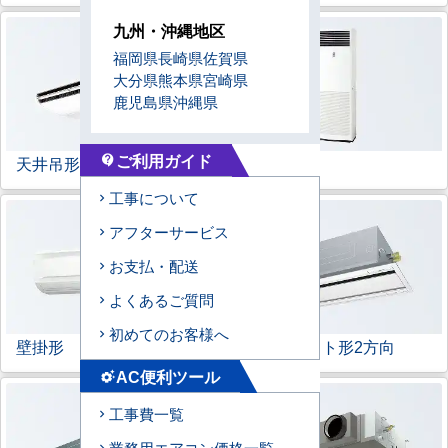
九州・沖縄地区
福岡県
長崎県
佐賀県
大分県
熊本県
宮崎県
鹿児島県
沖縄県
ご利用ガイド
天井吊形
床置形
contact_support
工事について
アフターサービス
お支払・配送
よくあるご質問
初めてのお客様へ
壁掛形
天井カセット形
2方向
AC便利ツール
settings_suggest
工事費一覧
業務用エアコン価格一覧