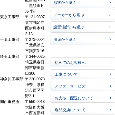
形状から選ぶ
目黒須田ビ
ル7階
メーカーから選ぶ
東京工事部
〒121-0807
東京都足立
設置場所から選ぶ
区伊興本町
2-13
千葉工事部
〒279-0004
用途から選ぶ
千葉県浦安
市猫実3-16
埼玉工事部
〒344-0025
埼玉県春日
初めてのお客様へ
部市増田新
田306
工事について
神奈川工事部
〒220-0073
神奈川県横
アフターサービス
浜市西区岡
野2-1
お支払・配送について
関西事務所
〒550-0013
大阪府大阪
返品交換について
市西区新町