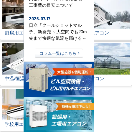
工事費の目安について
2026.07.17
日立「クールショットマル
チ」新発売 ～大空間でも20m
厨房用エアコン
寒冷地用エアコン
先まで快適な気流を届ける～
コラム一覧はこちら
中温/恒温用エアコン
農業用エアコン
学校用エアコン