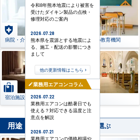
令和8年熊本地震により被害を
受けたダイキン製品の点検・
修理対応のご案内
2026.07.28
病院・介護施設
学校などの教育機関
熊本県を震源とする地震によ
る、施工・配送の影響につき
まして
他の更新情報はこちら
業務用エアコンコラム
mode_edit
宿泊施設
その他
2026.07.22
業務用エアコンは酷暑日でも
使える？対応できる温度と注
意点を解説
用途
から業務用エアコンを選ぶ
2026.07.21
業務用エアコンの価格相場や