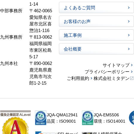
1-14
よくあるご質問
中部事務所
〒462-0065
愛知県名古
お客様のお声
屋市北区喜
惣治1-116
施工事例
九州事務所
〒813-0062
福岡県福岡
会社概要
市東区松島
5-17
九州本社
〒890-0062
サイトマップ
鹿児島県鹿
プライバシーポリシー
児島市与次
ご利用規約
株式会社ミタデン
郎1-2-15
JQA-QMA12941
JQA-EM5506
品質：ISO9001
環境：ISO14001
個人情報保護士
SSLサーバ