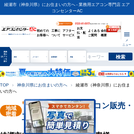
綾瀬市（神奈川県）にお住まいの方へ - 業務用エアコン専門店 エア
コンセンターAC
0120-81-0017
お客様ページログイン
電話受付時間 / 9:00～17:30(月～金)
お支
ビル・工場用から店舗・事務所まで | 業務用エアコン専門店
初めての
工事に
アフター
よくある
会社
払・配
お客様へ
ついて
サービス
ご質問
概要
業務用エアコンオンライン
No.1
ショップ
送
メ
ニュー
業務
用エ
検索
manage_search
アコ
形状
メーカー
設置場所
用途
ンを
探す
TOP
神奈川県にお住まいの方へ
綾瀬市（神奈川県）にお住ま
chevron_right
chevron_right
いの方へ
"綾瀬市"
業務用エアコン販売・
地域
密着
工事を承ります