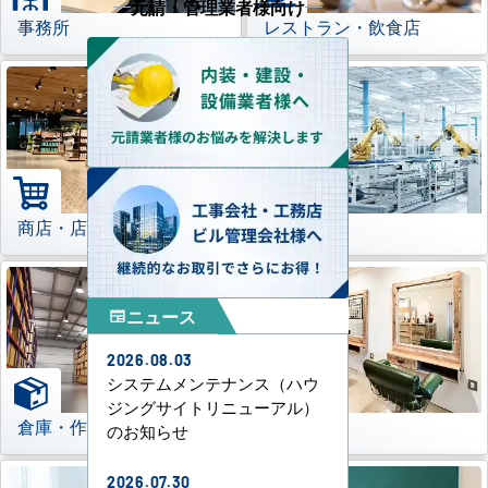
元請・管理業者様向け
事務所
レストラン・飲食店
商店・店舗
工場
ニュース
newspaper
2026.08.03
システムメンテナンス（ハウ
ジングサイトリニューアル）
倉庫・作業場
理美容室
のお知らせ
2026.07.30