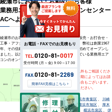
綾瀬市にお住い・お勤めのお客様
業務用エアコン専門店エアコンセンター
ACへようこそ
綾瀬市のお客様へ業務用エアコン・空調機器の販売・お打合せ・
工事・アフターサービスまで一貫して承ります。弊社は創業1967
お電話・FAXでのお見積もり
年、その信頼を基に空調のネット販売を日本で初めてオープンし
ました。以来、皆様にご信頼・ご愛顧いただいている業務用エア
0120-81-
0017
TEL.
コンのオンラインショップです。
受付時間 (月～金) 9:00～17:30
※記載地域以外もご相談くださ
0120-81-
2269
FAX.
い。地域・時期によってはお請
けできない場合もございます。
簡単FAX見積はこちら
直接ご相談ください。
愛川町
、
横浜市青葉区
、
川崎
市麻生区
、
横浜市旭区
、
厚木
市
、
綾瀬市
、
横浜市泉区
、
伊