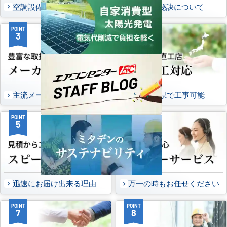
空調設備のご提案について
選ばれる秘訣について
POINT
POINT
3
4
主流メーカーを全取扱可能
47都道府県で工事可能
POINT
POINT
5
6
迅速にお届け出来る理由
万一の時もお任せください
POINT
POINT
7
8