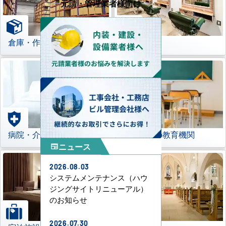
元請・管理業者様向け
倉庫・作業場
理美容室
病院・介護施設
学校などの教育機関
ニュース
newspaper
2026.08.03
システムメンテナンス（ハウ
ジングサイトリニューアル）
のお知らせ
2026.07.30