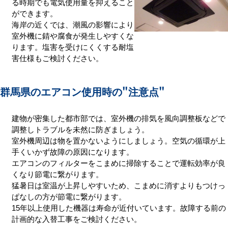
る時期でも電気使用量を抑えること
ができます。
海岸の近くでは、潮風の影響により
室外機に錆や腐食が発生しやすくな
ります。塩害を受けにくくする耐塩
害仕様もご検討ください。
群馬県のエアコン使用時の
"注意点"
建物が密集した都市部では、室外機の排気を風向調整板などで
調整しトラブルを未然に防ぎましょう。
室外機周辺は物を置かないようにしましょう。空気の循環が上
手くいかず故障の原因になります。
エアコンのフィルターをこまめに掃除することで運転効率が良
くなり節電に繋がります。
猛暑日は室温が上昇しやすいため、こまめに消すよりもつけっ
ぱなしの方が節電に繋がります。
15年以上使用した機器は寿命が近付いています。故障する前の
計画的な入替工事をご検討ください。