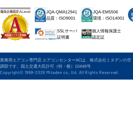
JQA-QMA12941
JQA-EM5506
品質：ISO9001
環境：ISO14001
個人情報保護士
SSLサーバ
認定証
証明書
業務用エアコン専門店 エアコンセンターACは、株式会社ミタデンの空
調部です。国土交通大臣許可（特・般）10448号
Copyright© 1998-
2026
Mitaden co.,ltd. All Rights Reserved.