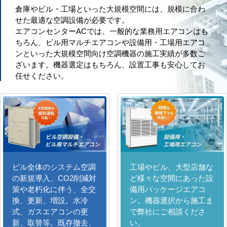
倉庫やビル・工場といった大規模空間には、規模に合わ
せた最適な空調設備が必要です。
エアコンセンターACでは、一般的な業務用エアコンはも
ちろん、ビル用マルチエアコンや設備用・工場用エアコ
ンといった大規模空間向け空調機器の施工実績が多数ご
ざいます。機器選定はもちろん、設置工事も安心してお
任せください。
ビル全体のシステム空調
工場やビル、大型店舗な
の新規導入、CO2削減対
ど様々な空間にあった設
策や老朽化に伴う、全交
備用パッケージエアコ
換、更新、増設。水冷
ン。機器選択から施工ま
式、ガスエアコンの更
で弊社にご相談くださ
新、取替等。既存撤去、
い。