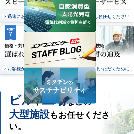
迅速にお届け出来る理由
万一の時もお任せください
POINT
POINT
7
8
お客様から頂いたご意見
永くご愛用いただくために
ビル
工場
や
などの
大型施設
もお任せくださ
い。