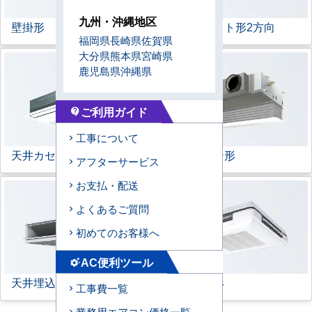
九州・沖縄地区
壁掛形
天井カセット形
2方向
福岡県
長崎県
佐賀県
大分県
熊本県
宮崎県
鹿児島県
沖縄県
ご利用ガイド
contact_support
工事について
天井カセット形
1方向
ビルトイン形
アフターサービス
お支払・配送
よくあるご質問
初めてのお客様へ
AC便利ツール
settings_suggest
天井埋込ダクト形
天吊自在形
工事費一覧
業務用エアコン価格一覧