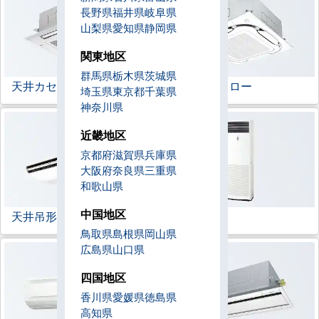
長野県
福井県
岐阜県
山梨県
愛知県
静岡県
関東地区
群馬県
栃木県
茨城県
天井カセット形
4方向
ラウンドフロー
埼玉県
東京都
千葉県
神奈川県
近畿地区
京都府
滋賀県
兵庫県
大阪府
奈良県
三重県
和歌山県
中国地区
天井吊形
床置形
鳥取県
島根県
岡山県
広島県
山口県
四国地区
香川県
愛媛県
徳島県
高知県