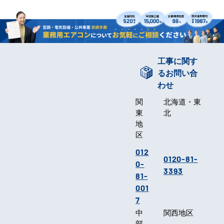
工事に関す
るお問い合
わせ
関
北海道・東
東
北
地
区
012
0120-81-
0-
3393
81-
001
7
中
関西地区
部