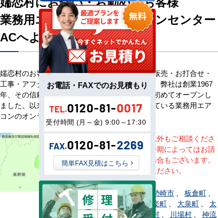
嬬恋村にお住い・お勤めのお客様
業務用エアコン専門店エアコンセンター
ACへようこそ
嬬恋村のお客様へ業務用エアコン・空調機器の販売・お打合せ・
工事・アフターサービスまで一貫して承ります。弊社は創業1967
お電話・FAXでのお見積もり
年、その信頼を基に空調のネット販売を日本で初めてオープンし
ました。以来、皆様にご信頼・ご愛顧いただいている業務用エア
0120-81-
0017
TEL.
コンのオンラインショップです。
受付時間 (月～金) 9:00～17:30
※記載地域以外もご相談くださ
0120-81-
2269
FAX.
い。地域・時期によってはお請
けできない場合もございます。
簡単FAX見積はこちら
直接ご相談ください。
安中市
、
伊勢崎市
、
板倉町
、
上野村
、
邑楽町
、
大泉町
、
太
田市
、
片品村
、
川場村
、
神流