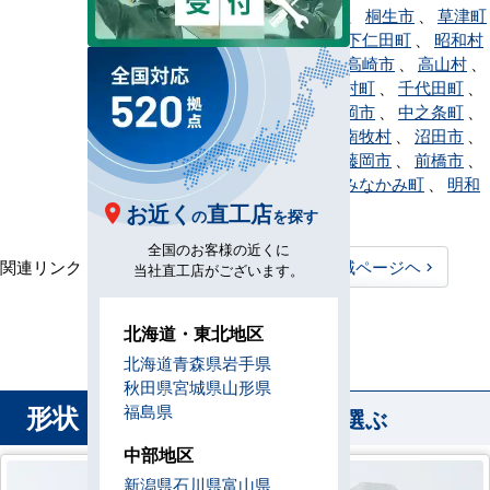
町
、
甘楽町
、
桐生市
、
草津町
、
渋川市
、
下仁田町
、
昭和村
、
榛東村
、
高崎市
、
高山村
、
館林市
、
玉村町
、
千代田町
、
嬬恋村
、
富岡市
、
中之条町
、
長野原町
、
南牧村
、
沼田市
、
東吾妻町
、
藤岡市
、
前橋市
、
みどり市
、
みなかみ町
、
明和
町
、
吉岡町
お近く
直工店
の
を探す
全国のお客様の近くに
関連リンク：
TOPページヘ
群馬県全域ページヘ
当社直工店がございます。
群馬県直工店所在地
北海道・東北地区
北海道
青森県
岩手県
秋田県
宮城県
山形県
形状
福島県
から業務用エアコンを選ぶ
中部地区
新潟県
石川県
富山県