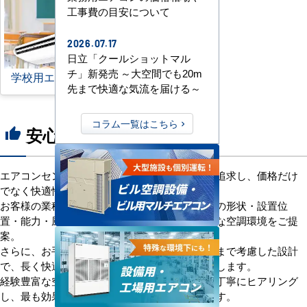
工事費の目安について
2026.07.17
日立「クールショットマル
チ」新発売 ～大空間でも20m
学校用エアコン
先まで快適な気流を届ける～
コラム一覧はこちら
安心の8つのポイント
thumb_up
エアコンセンターACは、「格安＋α」の価値を追求し、価格だけ
でなく快適性と機能性にもこだわっています。
お客様の業種や施設の形態に合わせて、室内機の形状・設置位
置・能力・風向きなどを総合的に検討し、最適な空調環境をご提
案。
さらに、お手入れのしやすさやメンテナンス性まで考慮した設計
で、長く快適にご使用いただけるようサポートします。
経験豊富な空調技術者が現場の状況やご要望を丁寧にヒアリング
し、最も効果的で効率的なプランをお届けします。