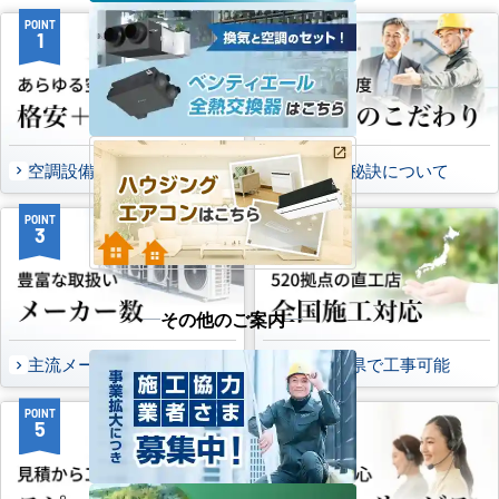
POINT
POINT
1
2
空調設備のご提案について
選ばれる秘訣について
POINT
POINT
3
4
その他のご案内
主流メーカーを全取扱可能
47都道府県で工事可能
POINT
POINT
5
6