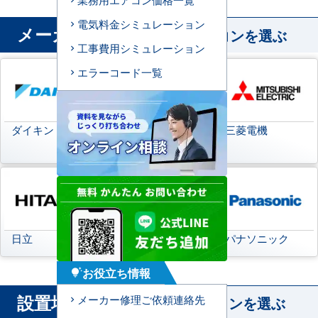
電気料金シミュレーション
メーカー
から業務用エアコンを選ぶ
工事費用シミュレーション
エラーコード一覧
ダイキン
日本キヤリア
三菱電機
(旧:東芝キヤリア)
日立
三菱重工
パナソニック
お役立ち情報
tips_and_updates
設置場所
メーカー修理ご依頼連絡先
から業務用エアコンを選ぶ