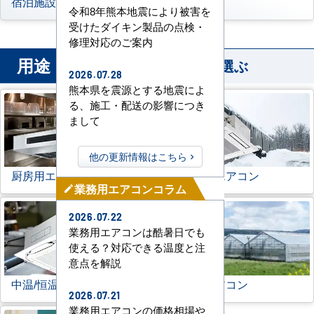
宿泊施設
その他
令和8年熊本地震により被害を
受けたダイキン製品の点検・
修理対応のご案内
用途
から業務用エアコンを選ぶ
2026.07.28
熊本県を震源とする地震によ
る、施工・配送の影響につき
まして
他の更新情報はこちら
厨房用エアコン
寒冷地用エアコン
業務用エアコンコラム
mode_edit
2026.07.22
業務用エアコンは酷暑日でも
使える？対応できる温度と注
意点を解説
中温/恒温用エアコン
農業用エアコン
2026.07.21
業務用エアコンの価格相場や