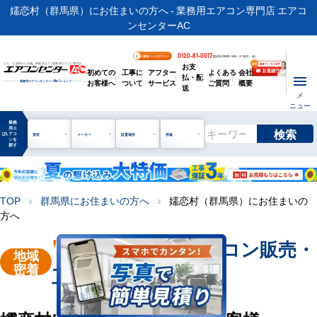
嬬恋村（群馬県）にお住まいの方へ - 業務用エアコン専門店 エアコ
ンセンターAC
0120-81-0017
お客様ページログイン
電話受付時間 / 9:00～17:30(月～金)
お支
ビル・工場用から店舗・事務所まで | 業務用エアコン専門店
初めての
工事に
アフター
よくある
会社
払・配
お客様へ
ついて
サービス
ご質問
概要
業務用エアコンオンライン
No.1
ショップ
送
メ
ニュー
業務
用エ
検索
manage_search
アコ
形状
メーカー
設置場所
用途
ンを
探す
TOP
群馬県にお住まいの方へ
嬬恋村（群馬県）にお住まいの
chevron_right
chevron_right
方へ
"嬬恋村"
業務用エアコン販売・
地域
密着
工事を承ります