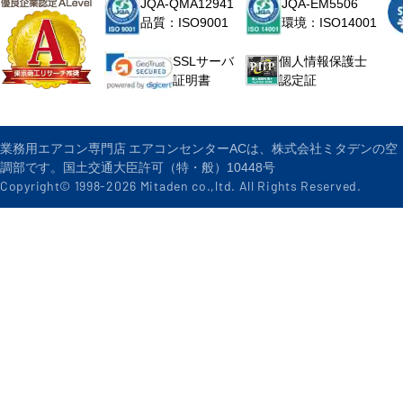
JQA-QMA12941
JQA-EM5506
品質：ISO9001
環境：ISO14001
個人情報保護士
SSLサーバ
認定証
証明書
業務用エアコン専門店 エアコンセンターACは、株式会社ミタデンの空
調部です。国土交通大臣許可（特・般）10448号
Copyright© 1998-
2026
Mitaden co.,ltd. All Rights Reserved.