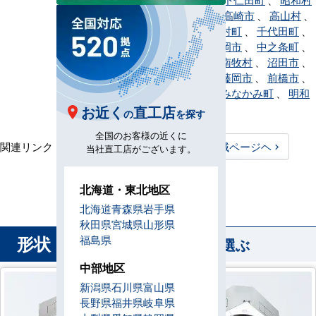
、
榛東村
、
高崎市
、
高山村
、
館林市
、
玉村町
、
千代田町
、
嬬恋村
、
富岡市
、
中之条町
、
長野原町
、
南牧村
、
沼田市
、
東吾妻町
、
藤岡市
、
前橋市
、
みどり市
、
みなかみ町
、
明和
町
、
吉岡町
お近く
直工店
の
を探す
全国のお客様の近くに
関連リンク：
TOPページヘ
群馬県全域ページヘ
当社直工店がございます。
群馬県直工店所在地
北海道・東北地区
北海道
青森県
岩手県
秋田県
宮城県
山形県
形状
福島県
から業務用エアコンを選ぶ
中部地区
新潟県
石川県
富山県
長野県
福井県
岐阜県