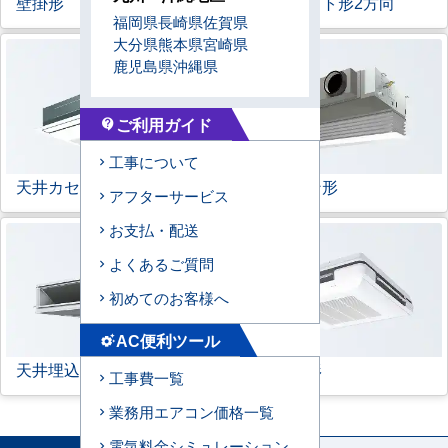
壁掛形
天井カセット形
2方向
福岡県
長崎県
佐賀県
大分県
熊本県
宮崎県
鹿児島県
沖縄県
ご利用ガイド
contact_support
工事について
天井カセット形
1方向
ビルトイン形
アフターサービス
お支払・配送
よくあるご質問
初めてのお客様へ
AC便利ツール
settings_suggest
天井埋込ダクト形
天吊自在形
工事費一覧
業務用エアコン価格一覧
電気料金シミュレーション