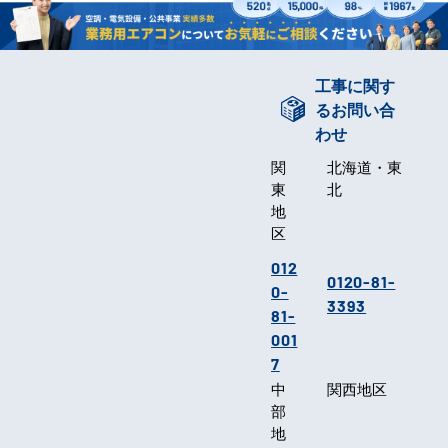
工事に関す
るお問い合
わせ
関
北海道・東
東
北
地
区
012
0120-81-
0-
3393
81-
001
7
中
関西地区
部
地