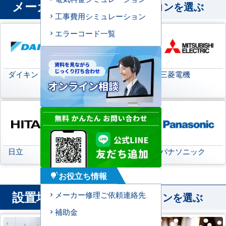
メーカー
から業務用エアコンを選ぶ
工事費用シミュレーション
エラーコード一覧
ダイキン
日本キヤリア
三菱電機
(旧:東芝キヤリア)
日立
三菱重工
パナソニック
お役立ち情報
tips_and_updates
設置場所
メーカー修理ご依頼連絡先
から業務用エアコンを選ぶ
補助金