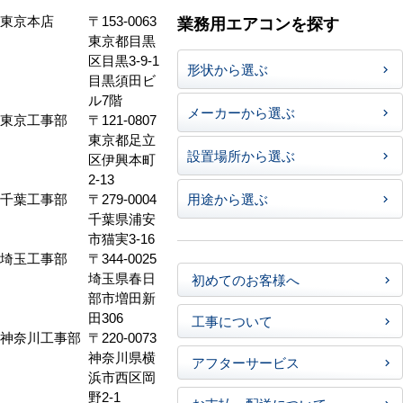
東京本店
〒153-0063
業務用エアコンを探す
東京都目黒
区目黒3-9-1
形状から選ぶ
目黒須田ビ
ル7階
メーカーから選ぶ
東京工事部
〒121-0807
東京都足立
設置場所から選ぶ
区伊興本町
2-13
千葉工事部
〒279-0004
用途から選ぶ
千葉県浦安
市猫実3-16
埼玉工事部
〒344-0025
埼玉県春日
初めてのお客様へ
部市増田新
田306
工事について
神奈川工事部
〒220-0073
神奈川県横
アフターサービス
浜市西区岡
野2-1