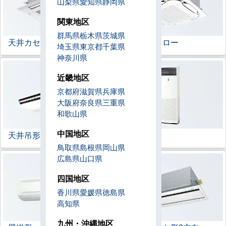
山梨県
愛知県
静岡県
関東地区
群馬県
栃木県
茨城県
天井カセット形
4方向
ラウンドフロー
埼玉県
東京都
千葉県
神奈川県
近畿地区
京都府
滋賀県
兵庫県
大阪府
奈良県
三重県
和歌山県
中国地区
天井吊形
床置形
鳥取県
島根県
岡山県
広島県
山口県
四国地区
香川県
愛媛県
徳島県
高知県
九州・沖縄地区