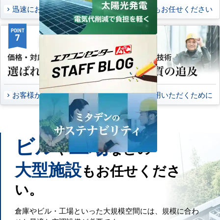
迅速にお届け出来る理由
万一の時もお任せください
POINT
POINT
7
8
お客様から頂いたご意見
永くご愛用いただくために
ビル
工場
や
などの
大型施設
もお任せくださ
い。
倉庫やビル・工場といった大規模空間には、規模に合わ