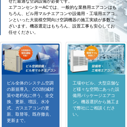
せた最適な空調設備が必要です。
エアコンセンターACでは、一般的な業務用エアコンはも
ちろん、ビル用マルチエアコンや設備用・工場用エアコ
ンといった大規模空間向け空調機器の施工実績が多数ご
ざいます。機器選定はもちろん、設置工事も安心してお
任せください。
ビル全体のシステム空調
工場やビル、大型店舗な
の新規導入、CO2削減対
ど様々な空間にあった設
策や老朽化に伴う、全交
備用パッケージエアコ
換、更新、増設。水冷
ン。機器選択から施工ま
式、ガスエアコンの更
で弊社にご相談くださ
新、取替等。既存撤去、
い。
更新まで。