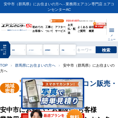
安中市（群馬県）にお住まいの方へ - 業務用エアコン専門店 エアコ
ンセンターAC
0120-81-0017
お客様ページログイン
電話受付時間 / 9:00～17:30(月～金)
お支
ビル・工場用から店舗・事務所まで | 業務用エアコン専門店
初めての
工事に
アフター
よくある
会社
払・配
お客様へ
ついて
サービス
ご質問
概要
業務用エアコンオンライン
No.1
ショップ
送
メ
ニュー
業務
用エ
検索
manage_search
アコ
形状
メーカー
設置場所
用途
ンを
探す
TOP
群馬県にお住まいの方へ
安中市（群馬県）にお住まいの
chevron_right
chevron_right
方へ
"安中市"
業務用エアコン販売・
地域
密着
工事を承ります
安中市にお住い・お勤めのお客様