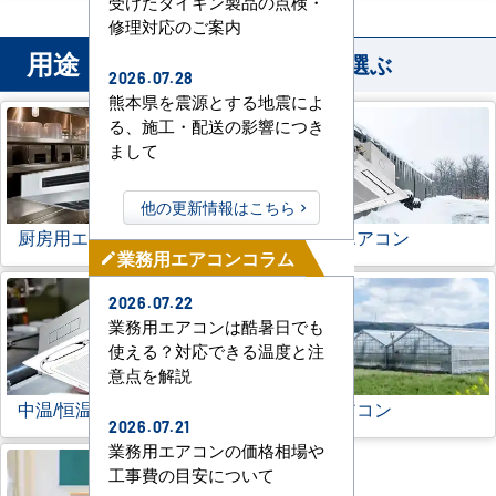
受けたダイキン製品の点検・
修理対応のご案内
用途
から業務用エアコンを選ぶ
2026.07.28
熊本県を震源とする地震によ
る、施工・配送の影響につき
まして
他の更新情報はこちら
厨房用エアコン
寒冷地用エアコン
業務用エアコンコラム
mode_edit
2026.07.22
業務用エアコンは酷暑日でも
使える？対応できる温度と注
意点を解説
中温/恒温用エアコン
農業用エアコン
2026.07.21
業務用エアコンの価格相場や
工事費の目安について