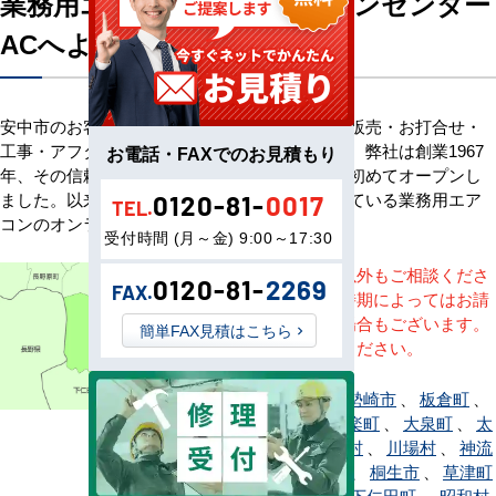
業務用エアコン専門店エアコンセンター
ACへようこそ
安中市のお客様へ業務用エアコン・空調機器の販売・お打合せ・
工事・アフターサービスまで一貫して承ります。弊社は創業1967
お電話・FAXでのお見積もり
年、その信頼を基に空調のネット販売を日本で初めてオープンし
ました。以来、皆様にご信頼・ご愛顧いただいている業務用エア
0120-81-
0017
TEL.
コンのオンラインショップです。
受付時間 (月～金) 9:00～17:30
※記載地域以外もご相談くださ
0120-81-
2269
FAX.
い。地域・時期によってはお請
けできない場合もございます。
簡単FAX見積はこちら
直接ご相談ください。
安中市
、
伊勢崎市
、
板倉町
、
上野村
、
邑楽町
、
大泉町
、
太
田市
、
片品村
、
川場村
、
神流
町
、
甘楽町
、
桐生市
、
草津町
、
渋川市
、
下仁田町
、
昭和村