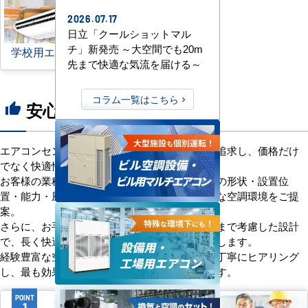
2026.07.17
日立「クールショットマル
チ」新発売 ～大空間でも20m
学校用エアコン
先まで快適な気流を届ける～
コラム一覧はこちら
安心の8つのポイント
thumb_up
エアコンセンターACは、「格安＋α」の価値を追求し、価格だけ
でなく快適性と機能性にもこだわっています。
お客様の業種や施設の形態に合わせて、室内機の形状・設置位
置・能力・風向きなどを総合的に検討し、最適な空調環境をご提
案。
さらに、お手入れのしやすさやメンテナンス性まで考慮した設計
で、長く快適にご使用いただけるようサポートします。
経験豊富な空調技術者が現場の状況やご要望を丁寧にヒアリング
し、最も効果的で効率的なプランをお届けします。
POINT
POINT
1
2