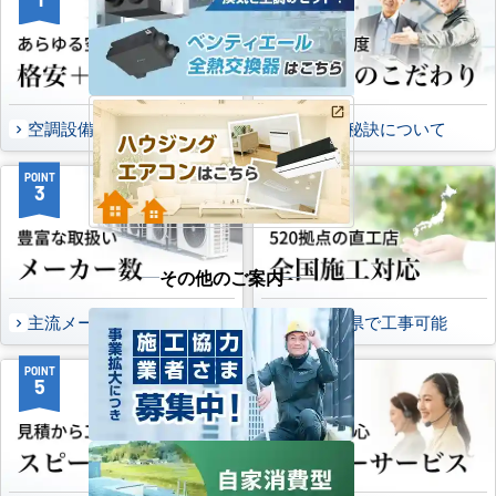
空調設備のご提案について
選ばれる秘訣について
POINT
POINT
3
4
その他のご案内
主流メーカーを全取扱可能
47都道府県で工事可能
POINT
POINT
5
6