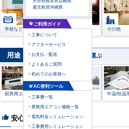
大分県
熊本県
宮崎県
鹿児島県
沖縄県
ご利用ガイド
contact_support
学校などの教育機関
宿泊施設
その他
工事について
アフターサービス
用途
から業務用エアコンを選ぶ
お支払・配送
よくあるご質問
初めてのお客様へ
AC便利ツール
settings_suggest
厨房用エアコン
寒冷地用エアコン
中温/恒温
工事費一覧
業務用エアコン価格一覧
安心の8つのポイント
電気料金シミュレーション
thumb_up
工事費用シミュレーション