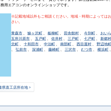
業務用エアコンのオンラインショップです。
※記載地域以外もご相談ください。地域・時期によっては
さい。
青森市
、
鰺ヶ沢町
、
板柳町
、
田舎館村
、
今別町
、
おい
五所川原市
、
五戸町
、
佐井村
、
三戸町
、
七戸町
、
新郷
北町
、
十和田市
、
中泊町
、
南部町
、
西目屋村
、
野辺地
、
弘前市
、
深浦町
、
藤崎町
、
三沢市
、
むつ市
、
横浜町
森県直工店所在地