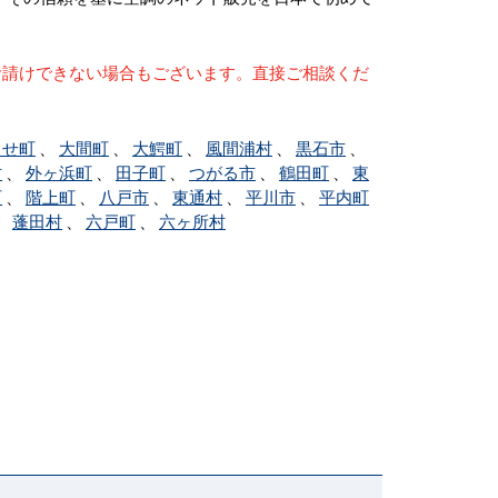
お請けできない場合もございます。直接ご相談くだ
らせ町
、
大間町
、
大鰐町
、
風間浦村
、
黒石市
、
村
、
外ヶ浜町
、
田子町
、
つがる市
、
鶴田町
、
東
町
、
階上町
、
八戸市
、
東通村
、
平川市
、
平内町
、
蓬田村
、
六戸町
、
六ヶ所村