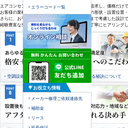
エアコンセンターACは、「格安＋α」の価値を追求し、価格だけ
エラーコード一覧
お客様の業種や施設の形態に合わせて、室内機の形状・設置位置
さらに、お手入れのしやすさやメンテナンス性まで考慮した設計
経験豊富な空調技術者が現場の状況やご要望を丁寧にヒアリング
POINT
POINT
1
2
空調設備のご提案について
選ばれる秘訣について
お役立ち情報
tips_and_updates
POINT
POINT
6
7
メーカー修理ご依頼連絡先
補助金
リース
延長保証