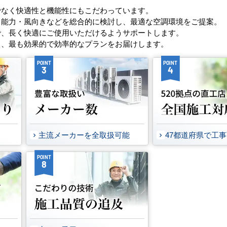
でなく快適性と機能性にもこだわっています。
・能力・風向きなどを総合的に検討し、最適な空調環境をご提案。
で、長く快適にご使用いただけるようサポートします。
し、最も効果的で効率的なプランをお届けします。
POINT
POINT
3
4
主流メーカーを全取扱可能
47都道府県で工
POINT
8