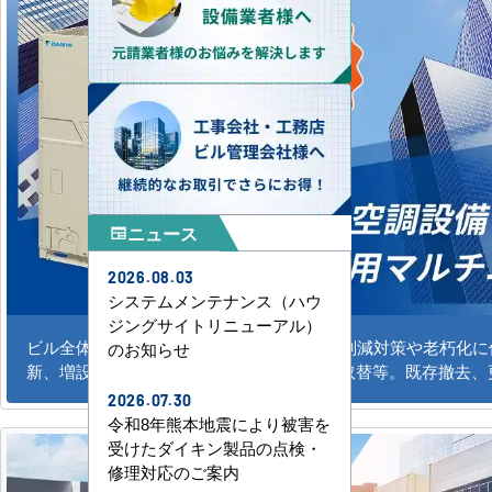
ニュース
newspaper
2026.08.03
システムメンテナンス（ハウ
ジングサイトリニューアル）
ビル全体のシステム空調の新規導入、CO2削減対策や老朽化
のお知らせ
新、増設。水冷式、ガスエアコンの更新、取替等。既存撤去、
2026.07.30
令和8年熊本地震により被害を
受けたダイキン製品の点検・
修理対応のご案内