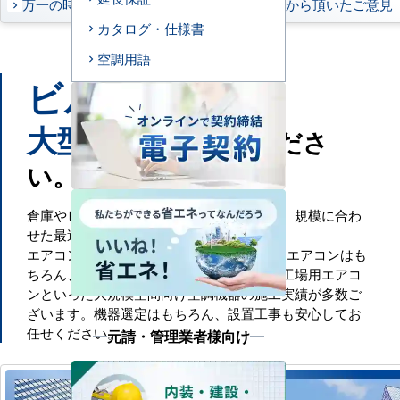
万一の時もお任せください
お客様から頂いたご意見
カタログ・仕様書
空調用語
ビル
工場
や
などの
大型施設
もお任せくださ
い。
倉庫やビル・工場といった大規模空間には、規模に合わ
せた最適な空調設備が必要です。
エアコンセンターACでは、一般的な業務用エアコンはも
ちろん、ビル用マルチエアコンや設備用・工場用エアコ
ンといった大規模空間向け空調機器の施工実績が多数ご
ざいます。機器選定はもちろん、設置工事も安心してお
任せください。
元請・管理業者様向け