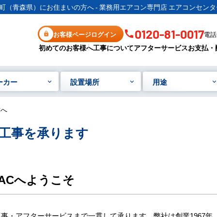
町（青森県）にお住まいの方へ - 業務用エアコン専門店 エアコンセンタ
0120-81-0017
お客様ページログイン
電話受
初めてのお客様へ
工事について
アフターサービス
お支払・
ーカー
設置場所
用途
方へ
工事を承ります
ACへようこそ
事・アフターサービスまで一貫して承ります。弊社は創業1967年