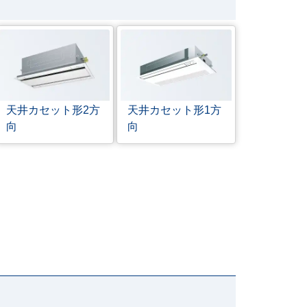
天井カセット形
2方
天井カセット形
1方
向
向