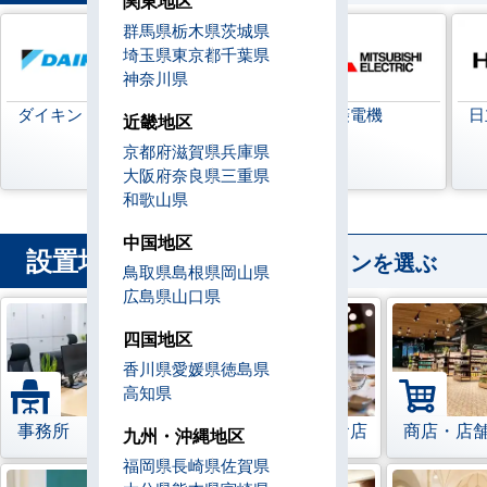
関東地区
群馬県
栃木県
茨城県
埼玉県
東京都
千葉県
神奈川県
ダイキン
日本キヤリア
三菱電機
日
近畿地区
(旧:東芝キヤリ
京都府
滋賀県
兵庫県
ア)
大阪府
奈良県
三重県
和歌山県
中国地区
設置場所
から業務用エアコンを選ぶ
鳥取県
島根県
岡山県
広島県
山口県
四国地区
香川県
愛媛県
徳島県
高知県
事務所
レストラン・飲食店
商店・店
九州・沖縄地区
福岡県
長崎県
佐賀県