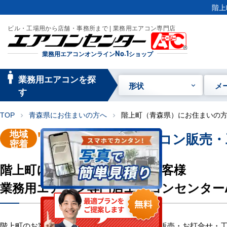
階上
ビル・工場用から店舗・事務所まで | 業務用エアコン専門店
業務用エアコンオンライン
No.1
ショップ
manage_searc
業務用エアコンを探
形状
メ
h
す
TOP
青森県にお住まいの方へ
階上町（青森県）にお住まいの
chevron_right
chevron_right
地域
"階上町"
業務用エアコン販売・
密着
階上町にお住い・お勤めのお客様
業務用エアコン専門店エアコンセンター
階上町のお客様へ業務用エアコン・空調機器の販売・お打合せ・工