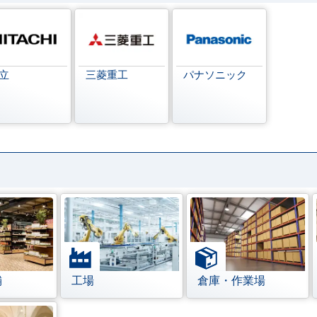
立
三菱重工
パナソニック
舗
工場
倉庫・作業場