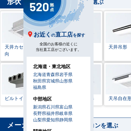
形状
から業務用エアコンを選ぶ
お近く
直工店
の
を探す
全国のお客様の近くに
天井カセット形
4方
ラウンドフロー
天井吊形
当社直工店がございます。
向
北海道・東北地区
北海道
青森県
岩手県
秋田県
宮城県
山形県
福島県
ビルトイン形
天井埋込ダクト形
天吊自在
中部地区
新潟県
石川県
富山県
長野県
福井県
岐阜県
山梨県
愛知県
静岡県
メーカー
から業務用エアコンを選ぶ