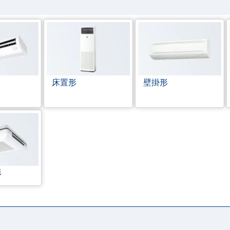
床置形
壁掛形
形