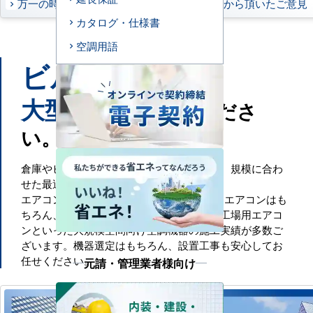
万一の時もお任せください
お客様から頂いたご意見
カタログ・仕様書
空調用語
ビル
工場
や
などの
大型施設
もお任せくださ
い。
倉庫やビル・工場といった大規模空間には、規模に合わ
せた最適な空調設備が必要です。
エアコンセンターACでは、一般的な業務用エアコンはも
ちろん、ビル用マルチエアコンや設備用・工場用エアコ
ンといった大規模空間向け空調機器の施工実績が多数ご
ざいます。機器選定はもちろん、設置工事も安心してお
任せください。
元請・管理業者様向け