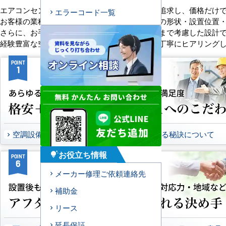
エアコンセンターACは、「格安＋α」の価値を追求し、価格だけ
エラーコード一覧
お客様の業種や施設の形態に合わせて、室内機の形状・設置位置
さらに、お手入れのしやすさやメンテナンス性まで考慮した設計
経験豊富な空調技術者が現場の状況やご要望を丁寧にヒアリング
POINT
POINT
1
2
空調設備のご提案について
選ばれる秘訣について
お役立ち情報
tips_and_updates
POINT
POINT
6
7
メーカー修理ご依頼連絡先
補助金
リース
延長保証