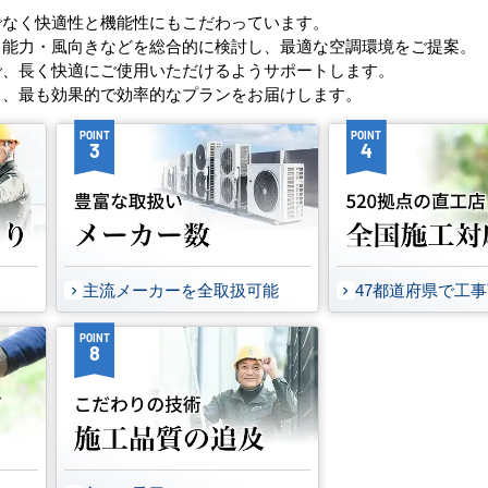
でなく快適性と機能性にもこだわっています。
・能力・風向きなどを総合的に検討し、最適な空調環境をご提案。
で、長く快適にご使用いただけるようサポートします。
し、最も効果的で効率的なプランをお届けします。
POINT
POINT
3
4
主流メーカーを全取扱可能
47都道府県で工
POINT
8