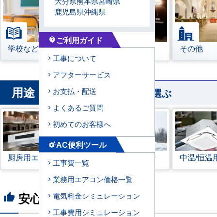
大分県
熊本県
宮崎県
鹿児島県
沖縄県
ご利用ガイド
contact_support
学校などの教育機関
宿泊施設
その他
工事について
アフターサービス
用途
から業務用エアコンを選ぶ
お支払・配送
よくあるご質問
初めてのお客様へ
AC便利ツール
settings_suggest
厨房用エアコン
寒冷地用エアコン
中温/恒温
工事費一覧
業務用エアコン価格一覧
安心の8つのポイント
電気料金シミュレーション
thumb_up
工事費用シミュレーション