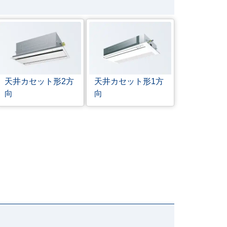
天井カセット形
2方
天井カセット形
1方
向
向