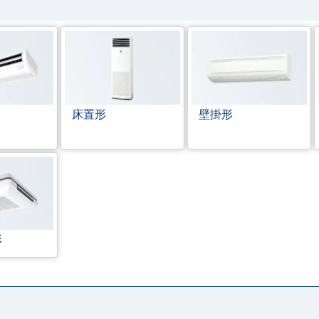
床置形
壁掛形
形