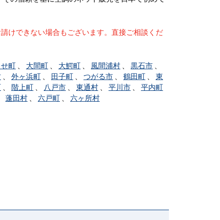
お請けできない場合もございます。直接ご相談くだ
らせ町
、
大間町
、
大鰐町
、
風間浦村
、
黒石市
、
村
、
外ヶ浜町
、
田子町
、
つがる市
、
鶴田町
、
東
町
、
階上町
、
八戸市
、
東通村
、
平川市
、
平内町
、
蓬田村
、
六戸町
、
六ヶ所村