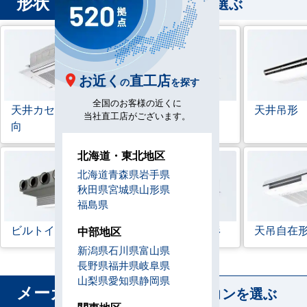
形状
から業務用エアコンを選ぶ
お近く
直工店
の
を探す
全国のお客様の近くに
天井カセット形
4方
ラウンドフロー
天井吊形
当社直工店がございます。
向
北海道・東北地区
北海道
青森県
岩手県
秋田県
宮城県
山形県
福島県
ビルトイン形
天井埋込ダクト形
天吊自在
中部地区
新潟県
石川県
富山県
長野県
福井県
岐阜県
山梨県
愛知県
静岡県
メーカー
から業務用エアコンを選ぶ