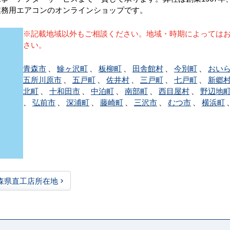
業務用エアコンのオンラインショップです。
※記載地域以外もご相談ください。地域・時期によっては
さい。
青森市
、
鰺ヶ沢町
、
板柳町
、
田舎館村
、
今別町
、
おい
五所川原市
、
五戸町
、
佐井村
、
三戸町
、
七戸町
、
新郷
北町
、
十和田市
、
中泊町
、
南部町
、
西目屋村
、
野辺地
、
弘前市
、
深浦町
、
藤崎町
、
三沢市
、
むつ市
、
横浜町
森県直工店所在地