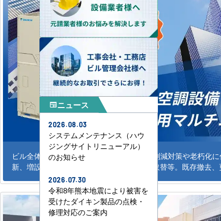
ニュース
newspaper
2026.08.03
システムメンテナンス（ハウ
ジングサイトリニューアル）
ビル全体のシステム空調の新規導入、CO2削減対策や老朽化
のお知らせ
新、増設。水冷式、ガスエアコンの更新、取替等。既存撤去、
2026.07.30
令和8年熊本地震により被害を
受けたダイキン製品の点検・
修理対応のご案内