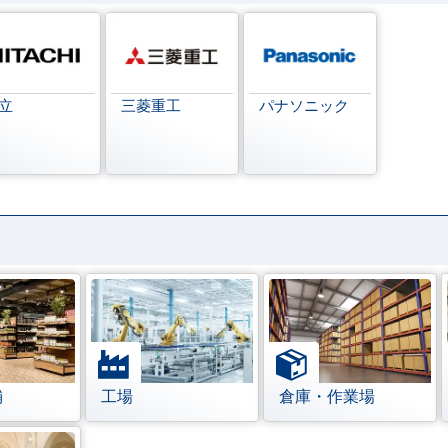
立
三菱重工
パナソニック
舗
工場
倉庫・作業場