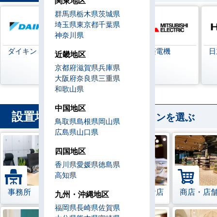
関東地区
群馬県
栃木県
茨城県
埼玉県
東京都
千葉県
神奈川県
ダイキン
日本キヤリア
三菱電機
日
近畿地区
(旧:東芝キヤリ
京都府
滋賀県
兵庫県
ア)
大阪府
奈良県
三重県
和歌山県
中国地区
設置場所
から業務用エアコンを選ぶ
鳥取県
島根県
岡山県
広島県
山口県
四国地区
香川県
愛媛県
徳島県
高知県
事務所
レストラン・飲食店
商店・店
九州・沖縄地区
福岡県
長崎県
佐賀県