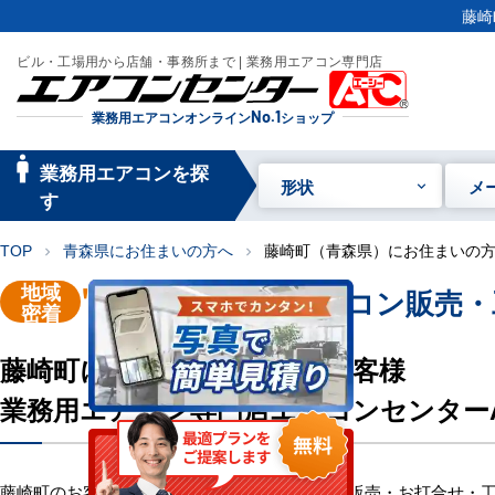
藤崎
ビル・工場用から店舗・事務所まで | 業務用エアコン専門店
業務用エアコンオンライン
No.1
ショップ
manage_searc
業務用エアコンを探
形状
メ
h
す
TOP
青森県にお住まいの方へ
藤崎町（青森県）にお住まいの
chevron_right
chevron_right
地域
"藤崎町"
業務用エアコン販売・
密着
藤崎町にお住い・お勤めのお客様
業務用エアコン専門店エアコンセンター
藤崎町のお客様へ業務用エアコン・空調機器の販売・お打合せ・工