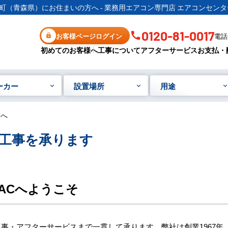
町（青森県）にお住まいの方へ - 業務用エアコン専門店 エアコンセンタ
0120-81-0017
お客様ページログイン
電話受
初めてのお客様へ
工事について
アフターサービス
お支払・
ーカー
設置場所
用途
方へ
工事を承ります
ACへようこそ
事・アフターサービスまで一貫して承ります。弊社は創業1967年