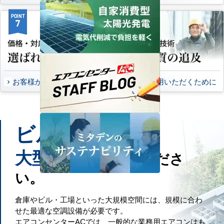
POINT
POINT
7
8
お客様から頂いたご意見
永くご愛用いただくために
ビル
工場
や
などの
大型施設
もお任せくださ
い。
倉庫やビル・工場といった大規模空間には、規模に合わ
せた最適な空調設備が必要です。
エアコンセンターACでは、一般的な業務用エアコンはも