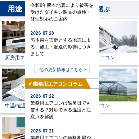
令和8年熊本地震により被害を
用途
から業務用エアコンを選ぶ
受けたダイキン製品の点検・
修理対応のご案内
2026.07.28
熊本県を震源とする地震によ
る、施工・配送の影響につき
まして
厨房用エアコン
寒冷地用エアコン
他の更新情報はこちら
業務用エアコンコラム
mode_edit
2026.07.22
業務用エアコンは酷暑日でも
中温/恒温用エアコン
農業用エアコン
使える？対応できる温度と注
意点を解説
2026.07.21
業務用エアコンの価格相場や