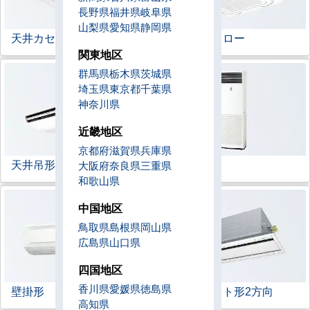
長野県
福井県
岐阜県
山梨県
愛知県
静岡県
天井カセット形
4方向
ラウンドフロー
関東地区
群馬県
栃木県
茨城県
埼玉県
東京都
千葉県
神奈川県
近畿地区
京都府
滋賀県
兵庫県
天井吊形
床置形
大阪府
奈良県
三重県
和歌山県
中国地区
鳥取県
島根県
岡山県
広島県
山口県
四国地区
香川県
愛媛県
徳島県
壁掛形
天井カセット形
2方向
高知県