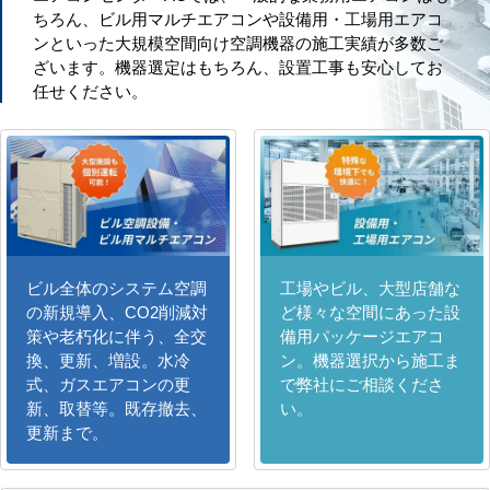
ちろん、ビル用マルチエアコンや設備用・工場用エアコ
ンといった大規模空間向け空調機器の施工実績が多数ご
ざいます。機器選定はもちろん、設置工事も安心してお
任せください。
ビル全体のシステム空調
工場やビル、大型店舗な
の新規導入、CO2削減対
ど様々な空間にあった設
策や老朽化に伴う、全交
備用パッケージエアコ
換、更新、増設。水冷
ン。機器選択から施工ま
式、ガスエアコンの更
で弊社にご相談くださ
新、取替等。既存撤去、
い。
更新まで。