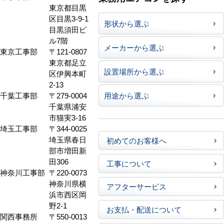
東京都目黒
区目黒3-9-1
形状から選ぶ
目黒須田ビ
ル7階
メーカーから選ぶ
東京工事部
〒121-0807
東京都足立
設置場所から選ぶ
区伊興本町
2-13
千葉工事部
〒279-0004
用途から選ぶ
千葉県浦安
市猫実3-16
埼玉工事部
〒344-0025
埼玉県春日
初めてのお客様へ
部市増田新
田306
工事について
神奈川工事部
〒220-0073
神奈川県横
アフターサービス
浜市西区岡
野2-1
お支払・配送について
関西事務所
〒550-0013