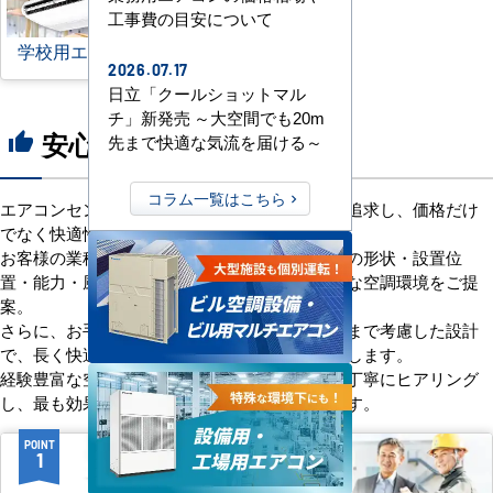
工事費の目安について
学校用エアコン
2026.07.17
日立「クールショットマル
チ」新発売 ～大空間でも20m
安心の8つのポイント
thumb_up
先まで快適な気流を届ける～
コラム一覧はこちら
エアコンセンターACは、「格安＋α」の価値を追求し、価格だけ
でなく快適性と機能性にもこだわっています。
お客様の業種や施設の形態に合わせて、室内機の形状・設置位
置・能力・風向きなどを総合的に検討し、最適な空調環境をご提
案。
さらに、お手入れのしやすさやメンテナンス性まで考慮した設計
で、長く快適にご使用いただけるようサポートします。
経験豊富な空調技術者が現場の状況やご要望を丁寧にヒアリング
し、最も効果的で効率的なプランをお届けします。
POINT
POINT
1
2