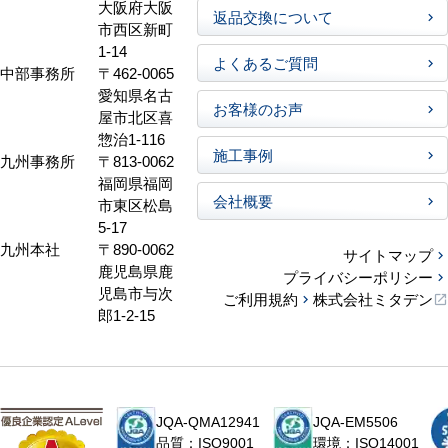
大阪府大阪
返品交換について
市西区新町
1-14
よくあるご質問
中部事務所
〒462-0065
愛知県名古
お客様のお声
屋市北区喜
惣治1-116
施工事例
九州事務所
〒813-0062
福岡県福岡
会社概要
市東区松島
5-17
九州本社
〒890-0062
サイトマップ
鹿児島県鹿
プライバシーポリシー
児島市与次
ご利用規約
株式会社ミタデン
郎1-2-15
JQA-QMA12941
JQA-EM5506
品質：ISO9001
環境：ISO14001