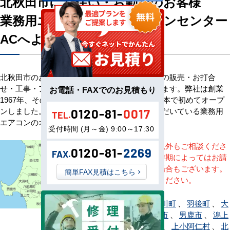
北秋田市にお住い・お勤めのお客様
業務用エアコン専門店エアコンセンター
ACへようこそ
北秋田市のお客様へ業務用エアコン・空調機器の販売・お打合
せ・工事・アフターサービスまで一貫して承ります。弊社は創業
お電話・FAXでのお見積もり
1967年、その信頼を基に空調のネット販売を日本で初めてオープ
ンしました。以来、皆様にご信頼・ご愛顧いただいている業務用
0120-81-
0017
TEL.
エアコンのオンラインショップです。
受付時間 (月～金) 9:00～17:30
※記載地域以外もご相談くださ
0120-81-
2269
FAX.
い。地域・時期によってはお請
けできない場合もございます。
簡単FAX見積はこちら
直接ご相談ください。
秋田市
、
井川町
、
羽後町
、
大
潟村
、
大館市
、
男鹿市
、
潟上
市
、
鹿角市
、
上小阿仁村
、
北