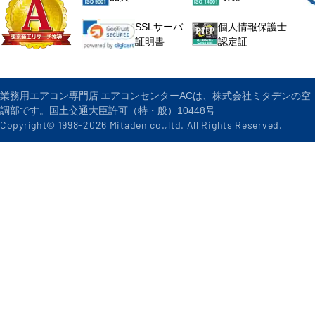
個人情報保護士
SSLサーバ
認定証
証明書
業務用エアコン専門店 エアコンセンターACは、株式会社ミタデンの空
調部です。国土交通大臣許可（特・般）10448号
Copyright© 1998-
2026
Mitaden co.,ltd. All Rights Reserved.