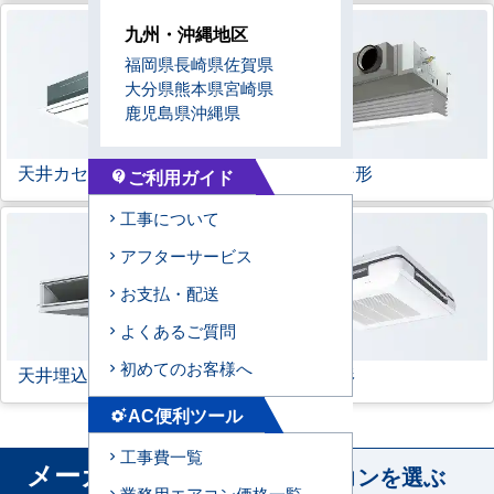
九州・沖縄地区
福岡県
長崎県
佐賀県
大分県
熊本県
宮崎県
鹿児島県
沖縄県
天井カセット形
1方向
ビルトイン形
ご利用ガイド
contact_support
工事について
アフターサービス
お支払・配送
よくあるご質問
初めてのお客様へ
天井埋込ダクト形
天吊自在形
AC便利ツール
settings_suggest
工事費一覧
メーカー
から業務用エアコンを選ぶ
業務用エアコン価格一覧