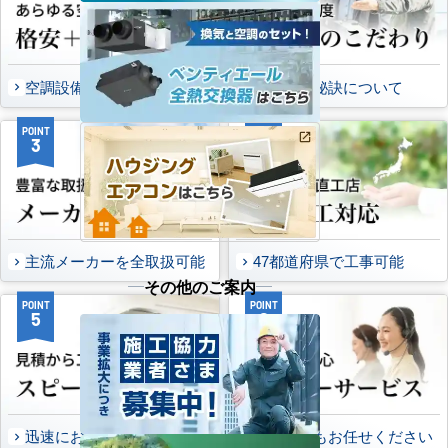
空調設備のご提案について
選ばれる秘訣について
POINT
POINT
3
4
主流メーカーを全取扱可能
47都道府県で工事可能
その他のご案内
POINT
POINT
5
6
迅速にお届け出来る理由
万一の時もお任せください