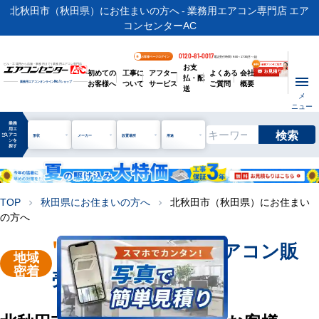
北秋田市（秋田県）にお住まいの方へ - 業務用エアコン専門店 エア
コンセンターAC
0120-81-0017
お客様ページログイン
電話受付時間 / 9:00～17:30(月～金)
お支
ビル・工場用から店舗・事務所まで | 業務用エアコン専門店
初めての
工事に
アフター
よくある
会社
払・配
お客様へ
ついて
サービス
ご質問
概要
業務用エアコンオンライン
No.1
ショップ
送
メ
ニュー
業務
用エ
検索
manage_search
アコ
形状
メーカー
設置場所
用途
ンを
探す
TOP
秋田県にお住まいの方へ
北秋田市（秋田県）にお住まい
chevron_right
chevron_right
の方へ
"北秋田市"
業務用エアコン販
地域
密着
売・工事を承ります