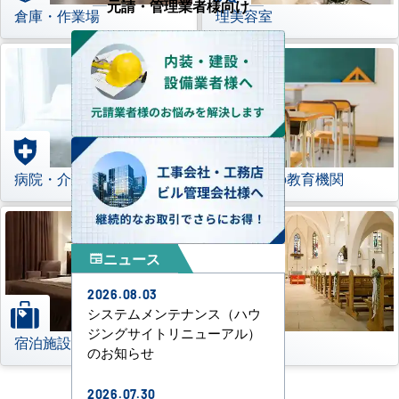
元請・管理業者様向け
倉庫・作業場
理美容室
病院・介護施設
学校などの教育機関
ニュース
newspaper
2026.08.03
システムメンテナンス（ハウ
ジングサイトリニューアル）
宿泊施設
その他
のお知らせ
2026.07.30