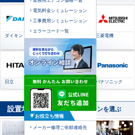
電気料金シミュレーション
工事費用シミュレーション
エラーコード一覧
ダイキン
日本キヤリア
三菱電機
(旧:東芝キヤリア)
日立
三菱重工
パナソニック
設置場所
から業務用エアコンを選ぶ
お役立ち情報
tips_and_updates
メーカー修理ご依頼連絡先