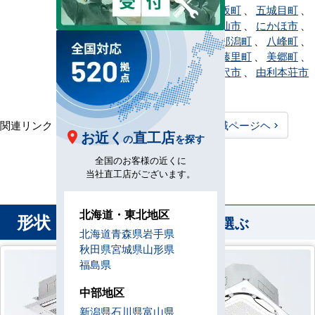
秋田市
、
小坂町
、
五城目町
、
仙北市
、
大仙市
、
にかほ市
、
能代市
、
八郎潟町
、
八峰町
、
東成瀬村
、
藤里町
、
美郷町
、
三種町
、
湯沢市
、
由利本荘市
、
横手市
関連リンク：
TOPページヘ
秋田県全域ページヘ
お近く
直工店
の
を探す
秋田県直工店所在地
全国のお客様の近くに
当社直工店がございます。
北海道・東北地区
形状
から業務用エアコンを選ぶ
北海道
青森県
岩手県
秋田県
宮城県
山形県
福島県
中部地区
新潟県
石川県
富山県