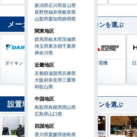
新潟県
石川県
富山県
長野県
福井県
岐阜県
山梨県
愛知県
静岡県
メーカー
から業務用エアコンを選ぶ
関東地区
群馬県
栃木県
茨城県
埼玉県
東京都
千葉県
神奈川県
ダイキン
日本キヤリア
三菱電機
日
近畿地区
(旧:東芝キヤリ
京都府
滋賀県
兵庫県
ア)
大阪府
奈良県
三重県
和歌山県
中国地区
設置場所
から業務用エアコンを選ぶ
鳥取県
島根県
岡山県
広島県
山口県
四国地区
香川県
愛媛県
徳島県