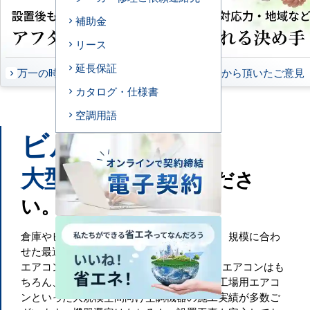
補助金
リース
延長保証
万一の時もお任せください
お客様から頂いたご意見
カタログ・仕様書
空調用語
ビル
工場
や
などの
大型施設
もお任せくださ
い。
倉庫やビル・工場といった大規模空間には、規模に合わ
せた最適な空調設備が必要です。
エアコンセンターACでは、一般的な業務用エアコンはも
ちろん、ビル用マルチエアコンや設備用・工場用エアコ
ンといった大規模空間向け空調機器の施工実績が多数ご