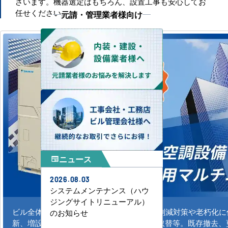
ざいます。機器選定はもちろん、設置工事も安心してお
任せください。
元請・管理業者様向け
ニュース
newspaper
2026.08.03
システムメンテナンス（ハウ
ジングサイトリニューアル）
ビル全体のシステム空調の新規導入、CO2削減対策や老朽化
のお知らせ
新、増設。水冷式、ガスエアコンの更新、取替等。既存撤去、