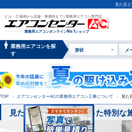
見た目と
ビル・工場用から店舗・事務所まで | 業務用エアコン専門店
業務用エアコンオンライン
No.1
ショップ
manage_searc
業務用エアコンを探
形状
メ
h
す
TOP
エアコンセンターACの業務用エアコン工事について
見た
chevron_right
chevron_right
見た目と性能にこだわった特別な