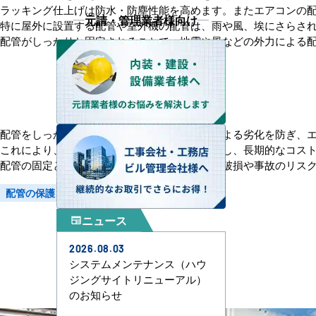
ラッキング仕上げは防水・防塵性能を高めます。またエアコンの
元請・管理業者様向け
特に屋外に設置する配管や室外機の配管は、雨や風、埃にさらさ
配管がしっかりと固定されることで、地震や風などの外力による
配管をしっかりと保護することで、外部環境による劣化を防ぎ、
これにより、メンテナンスや修理の頻度が減少し、長期的なコス
配管の固定と保護を強化するため、外力による破損や事故のリス
配管の保護
安全性の向上
防水・防塵対策
ニュース
newspaper
2026.08.03
システムメンテナンス（ハウ
ジングサイトリニューアル）
のお知らせ