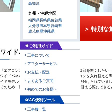
高知県
九州・沖縄地区
福岡県
長崎県
佐賀県
大分県
熊本県
宮崎県
＞ 特別
鹿児島県
沖縄県
ご利用ガイド
contact_support
ワイドパネルのご提案
工事について
アフターサービス
「エアコンの入替更新時にできる余計な天井開口部を無くしたい
お支払・配送
ワイドパネルは、天井に埋め込むタイプのエアコンを入れ替える際
よくあるご質問
イドモデル（長方形のタイプ）の機種が多く取り付けられていま
そのため、新しい天カセ4方向のエアコンに入れ替える際にできる
初めてのお客様へ
AC便利ツール
settings_suggest
工事費一覧