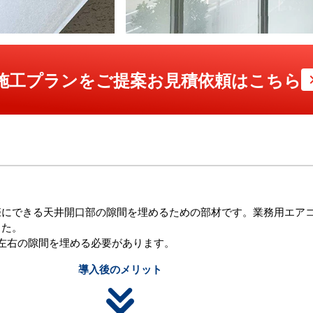
な施工プランをご提案
お見積依頼はこちら
」
にできる天井開口部の隙間を埋めるための部材です。業務用エアコ
した。
左右の隙間を埋める必要があります。
導入後のメリット