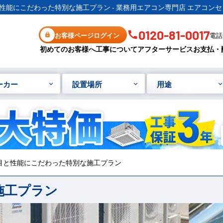
性能にこだわった特別な施工プラン - 業務用エアコン専門店 エアコンセ
0120-81-0017
お客様ページログイン
電話受
初めてのお客様へ
工事について
アフターサービス
お支払・
ーカー
設置場所
用途
目と性能にこだわった特別な施工プラン
施工プラン