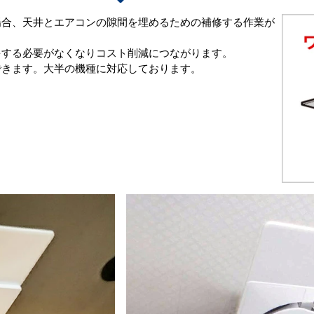
場合、天井とエアコンの隙間を埋めるための補修する作業が
をする必要がなくなりコスト削減につながります。
できます。大半の機種に対応しております。