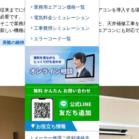
業務用エアコン価格一覧
従来までに使っていた機種と異なる大きさのエアコンを導入する
必要です。
電気料金シミュレーション
そこで業務用エアコンにワイドパネルをつけると、天井補修工事
工事費用シミュレーション
新しい機種のエアコンはもちろん、古い機種のエアコンにも対応
エラーコード一覧
美観の維持
お役立ち情報
tips_and_updates
メーカー修理ご依頼連絡先