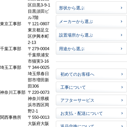
区目黒3-9-1
形状から選ぶ
目黒須田ビ
ル7階
メーカーから選ぶ
東京工事部
〒121-0807
東京都足立
設置場所から選ぶ
区伊興本町
2-13
千葉工事部
〒279-0004
用途から選ぶ
千葉県浦安
市猫実3-16
埼玉工事部
〒344-0025
埼玉県春日
初めてのお客様へ
部市増田新
田306
工事について
神奈川工事部
〒220-0073
神奈川県横
アフターサービス
浜市西区岡
野2-1
お支払・配送について
関西事務所
〒550-0013
大阪府大阪
返品交換について