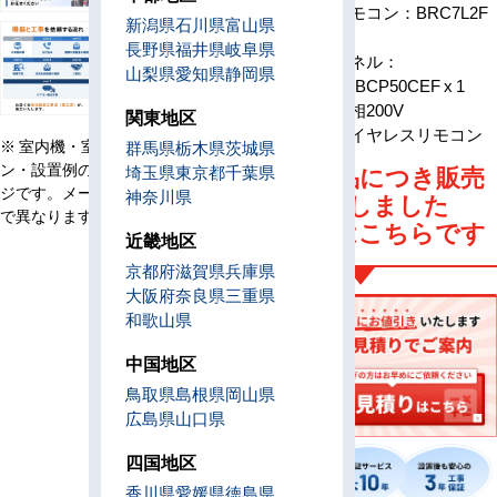
リモコン：BRC7L2F
新潟県
石川県
富山県
x 1
長野県
福井県
岐阜県
パネル：
山梨県
愛知県
静岡県
BYBCP50CEF x 1
電源
単相200V
関東地区
リモコン
ワイヤレスリモコン
※ 室内機・室外機・リモコ
群馬県
栃木県
茨城県
ン・設置例の画像はイメー
埼玉県
東京都
千葉県
旧型番商品につき販売
ジです。メーカー、機種等
神奈川県
は終了しました
で異なります。
後継機種はこちらです
近畿地区
京都府
滋賀県
兵庫県
大阪府
奈良県
三重県
和歌山県
中国地区
鳥取県
島根県
岡山県
広島県
山口県
四国地区
香川県
愛媛県
徳島県