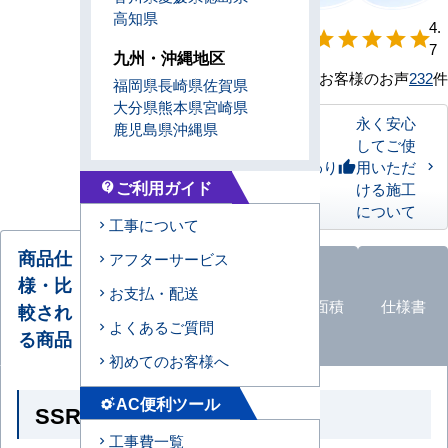
高知県
【形状別】満足
4.
star
star
star
star
star
度
7
九州・沖縄地区
お客様のお声
232
件
福岡県
長崎県
佐賀県
大分県
熊本県
宮崎県
永く安心
鹿児島県
沖縄県
してご使
私たちのこだわり
用いただ
thumb_up
ご利用ガイド
ける施工
contact_support
について
工事について
商品仕
アフターサービス
様・比
オプショ
お支払・配送
エアコン
ン
品
適応面積
仕様書
較され
形状
よくあるご質問
一覧
る商品
初めてのお客様へ
AC便利ツール
settings_suggest
SSRG40CNV の商品仕様
工事費一覧