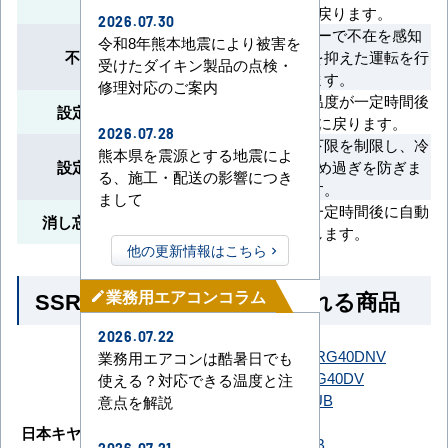
適温度に戻ります。
2026.07.30
人検知センサーで不在を感知
令和8年熊本地震により被害を
不在時節電運転
し、消費電力を抑えた運転を行
受けたダイキン製品の点検・
います。
修理対応のご案内
変更した設定温度が一定時間後
設定温度自動復帰
に自動で元に戻ります。
2026.07.28
設定温度の上下限を制限し、冷
熊本県を震源とする地震によ
設定温度範囲制限
やし過ぎや暖め過ぎを防ぎま
る、施工・配送の影響につき
す。
まして
運転開始から一定時間後に自動
消し忘れ防止タイマー
停止します。
他の更新情報はこちら
SSRG40CNV とよく比較される商品
業務用エアコンコラム
mode_edit
2026.07.22
SSRG40DNT
SSRG40DNV
業務用エアコンは酷暑日でも
ダイキン
SSRG40DT
SSRG40DV
使える？対応できる温度と注
GWXA04013JMUB
意点を解説
GWXA04013JXU
日本キヤリア（旧：東芝）
GWXA04013MUB