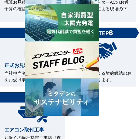
概算お見積をご覧いただきご
エアコンセンターACのお近
予算の確認。
くの直工店による現場の下
見。
5
6
STEP
STEP
正式お見積書の確認
ご契約
当社担当者から正式お見積書
電子契約による契約締結のお
をお受け取下さい。
手続きとなります。
7
STEP
エアコン取付工事
お近くの当社指定工事店（直