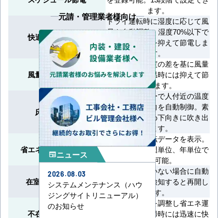
ます。
元請・管理業者様向け
ドライ運転時に湿度に応じて風
量を自動調整。湿度70%以下で
快適エコ除湿制御
はさらに風量を抑えて節電しま
す。
室温と設定温度の差を基に風量
風量エコ自動制御
を調整し、適温時には抑えて節
電します。
床温度センサーで人付近の温度
を検知し、風向を自動制御。素
床温エコ検知
早く暖めるため下向きに吹き出
します。
リモコンに運転データを表示。
省エネ・節電チェック
本日、前日、週単位、年単位で
ニュース
newspaper
確認可能。
一定時間人がいない場合に自動
2026.08.03
在室検知ON／OFF
停止し、人を検知すると再開し
システムメンテナンス（ハウ
ます。
ジングサイトリニューアル）
不在時に温度を調整し省エネ運
のお知らせ
不在時省エネ運転
転を実施。復帰時には迅速に快