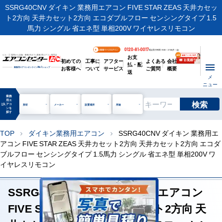
SSRG40CNV ダイキン 業務用エアコン FIVE STAR ZEAS 天井カセッ
ト2方向 天井カセット2方向 エコダブルフロー センシングタイプ 1.5
馬力 シングル 省エネ型 単相200V ワイヤレスリモコン
0120-81-0017
お客様ページログイン
電話受付時間 / 9:00～17:30(月～金)
お支
ビル・工場用から店舗・事務所まで | 業務用エアコン専門店
初めての
工事に
アフター
よくある
会社
払・配
お客様へ
ついて
サービス
ご質問
概要
業務用エアコンオンライン
No.1
ショップ
送
メ
ニュー
業務
用エ
検索
manage_search
アコ
形状
メーカー
設置場所
用途
ンを
探す
TOP
ダイキン業務用エアコン
SSRG40CNV ダイキン 業務用エ
chevron_right
chevron_right
アコン FIVE STAR ZEAS 天井カセット2方向 天井カセット2方向 エコダ
ブルフロー センシングタイプ 1.5馬力 シングル 省エネ型 単相200V ワ
イヤレスリモコン
SSRG40CNV ダイキン 業務用エアコン
FIVE STAR ZEAS 天井カセット2方向 天