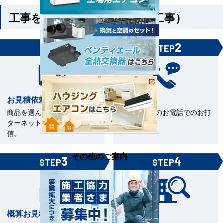
工事を依頼される方（機器＋工事）
1
2
STEP
STEP
お見積依頼
お打合せ
商品を選んで見積依頼をイン
当社担当とのお電話でのお打
ターネットまたはFAXで送
合せ。
信。
その他のご案内
3
4
STEP
STEP
概算お見積書を確認
現場下見