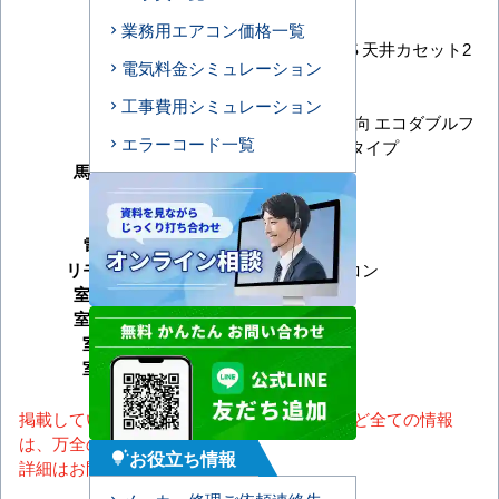
メーカー
ダイキン
業務用エアコン価格一覧
FIVE STAR ZEAS 天井カセット2
シリーズ
電気料金シミュレーション
方向
型番
SSRG40CNV
工事費用シミュレーション
天井カセット2方向 エコダブルフ
形状
エラーコード一覧
ロー センシングタイプ
馬力（能力）
1.5馬力
冷房能力
暖房能力
電源タイプ
単相200V
リモコンタイプ
ワイヤレスリモコン
室内機サイズ
室外機サイズ
室内機重量
室外機重量
掲載しているスペック・セット内容・画像など全ての情報
は、万全の保証をいたしかねます。
お役立ち情報
tips_and_updates
詳細はお問い合わせください。