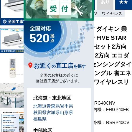
別あり
あり
★★
種
省エネ
単相200V
ワイヤレス
SSRG40CNV ダイキン 業
務用エアコン FIVE STAR
ZEAS 天井カセット2方向
天井カセット2方向 エコダ
ブルフロー センシングタイ
お近く
直工店
の
を探す
プ 1.5馬力 シングル 省エネ
全国のお客様の近くに
型 単相200V ワイヤレスリ
当社直工店がございます。
モコン
北海道・東北地区
型番
SSRG40CNV
北海道
青森県
岩手県
室内機：FHGP40FB
秋田県
宮城県
山形県
x 1
福島県
室外機：RSRP40CV
x 1
中部地区
構成