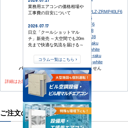
2026.07.21
GWXA04013XU
業務用エアコンの価格相場や
PLZ-ZRMP40L6
PLZ-ZRMP40LF6
工事費の目安について
三菱電機
PLZ-ZRMP40SL6
PLZ-ZRMP40SLF6
2026.07.17
RCID-GP40RGH8
日立「クールショットマル
日立
RCID-GP40RGHJ8
チ」新発売 ～大空間でも20m
FDTWZ406H6S-raku
先まで快適な気流を届ける～
FDTWZ406H6S-white
三菱重工
FDTWZ406HK6S-raku
コラム一覧はこちら
FDTWZ406HK6S-white
パナソニック
該当機種がありません
詳細はお問い合わせください。
ご注文の流れ