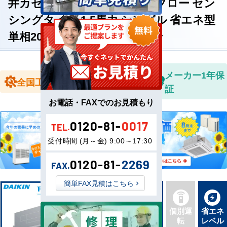
井カセット2方向 エコダブルフロー セン
シングタイプ 1.5馬力 シングル 省エネ型
単相200V ワイヤレスリモコン
全国送料無
メーカー1年保
全国工事対応
料
証
お電話・FAXでのお見積もり
0120-81-
0017
TEL.
受付時間 (月～金) 9:00～17:30
0120-81-
2269
FAX.
簡単FAX見積はこちら
新品直
同機種
個別運
省エネ
送
タイプ
転
レベル
最新機