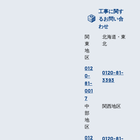
工事に関す
るお問い合
わせ
関
北海道・東
東
北
地
区
012
0120-81-
0-
3393
81-
001
7
中
関西地区
部
地
区
012
0120-81-