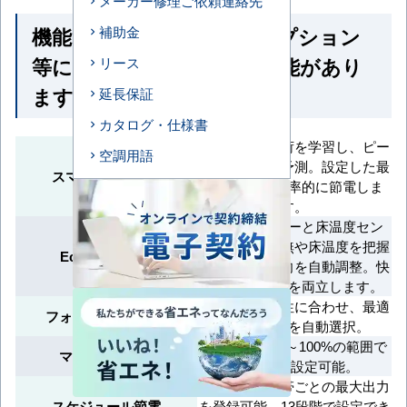
メーカー修理ご依頼連絡先
機能一覧 ※馬力・型番・オプション
補助金
等によって付いていない機能があり
リース
ます
延長保証
カタログ・仕様書
毎日の運転負荷を学習し、ピー
空調用語
ク消費電力を予測。設定した最
スマート学習節電
大出力内で効率的に節電しま
す。
人検知センサーと床温度セン
サーで人の有無や床温度を把握
Eco全自動運転
し、風量・風向を自動調整。快
適さと省エネを両立します。
季節や地域特性に合わせ、最適
フォーシーズン制御
な冷媒制御を自動選択。
最大出力を40～100%の範囲で
マニュアル節電
5%刻みで設定可能。
曜日別に時間帯ごとの最大出力
スケジュール節電
を登録可能。13段階で設定でき