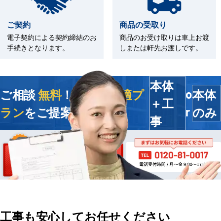
ご契約
商品の受取り
電子契約による契約締結のお
商品のお受け取りは車上お渡
手続きとなります。
しまたは軒先お渡しです。
本体
ご相談
無料
！今すぐ
最適プ
本体
o
＋工
ラン
をご提案します
のみ
r
事
工事も安心してお任せください