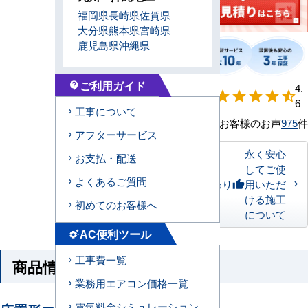
福岡県
長崎県
佐賀県
大分県
熊本県
宮崎県
鹿児島県
沖縄県
ご利用ガイド
contact_support
【形状別】満足
4.
star
star
star
star
star_half
度
6
工事について
お客様のお声
975
件
アフターサービス
永く安心
お支払・配送
してご使
よくあるご質問
私たちのこだわり
用いただ
thumb_up
ける施工
初めてのお客様へ
について
AC便利ツール
settings_suggest
工事費一覧
商品情報
業務用エアコン価格一覧
電気料金シミュレーション