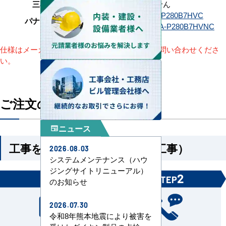
三菱重工
該当機種がありません
PA-P280B7HVB
PA-P280B7HVC
パナソニック
PA-P280B7HVNB
PA-P280B7HVNC
仕様はメーカーによって異なります。詳細はお問い合わせくださ
い。
ご注文の流れ
ニュース
newspaper
工事を依頼される方（機器＋工事）
2026.08.03
システムメンテナンス（ハウ
ジングサイトリニューアル）
1
2
STEP
STEP
のお知らせ
2026.07.30
令和8年熊本地震により被害を