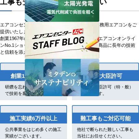
工事も安心してお任せください
エアコンセンターACはお客様に安心を添えて業務用エアコンをご
提供いたします。
創業1967年の歴史を持つ、信頼と安心の業務用エアコンオンライ
ンNo.1ショップです。「お客様を大切に」優良商品に長年の技術
と信頼を添え、感動価格でお応えします。
創業1967年の歴史
国交大臣許可
研鑽を忘れずに空調工事一筋
国土交通大臣許可（特・般）
で技術を磨いております。
10448号です。
施工実績6万件以上
難工事もご対応可能
公共事業をはじめ多くの施工
他社で断られた難しい工事も
実績がございます。
当社にお任せください。