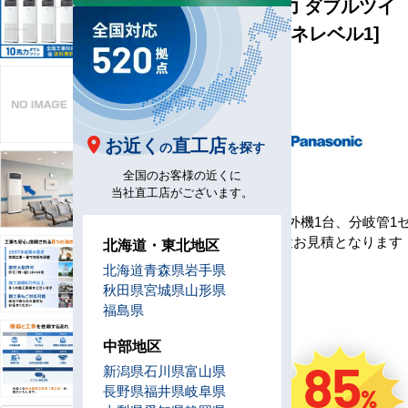
床置形 10馬力 ダブルツイ
ン 標準 [省エネレベル1]
型
Y280-H4
番
メ
ー
お近く
直工店
の
を探す
カ
ー
全国のお客様の近くに
セ
当社直工店がございます。
ッ
室内機4台、室外機1台、分岐管1
ト
※工事費は別途お見積となります
北海道・東北地区
内
北海道
青森県
岩手県
容
秋田県
宮城県
山形県
リ
福島県
モ
本体内蔵
コ
中部地区
ン
85
新潟県
石川県
富山県
電
三相200V
長野県
福井県
岐阜県
源