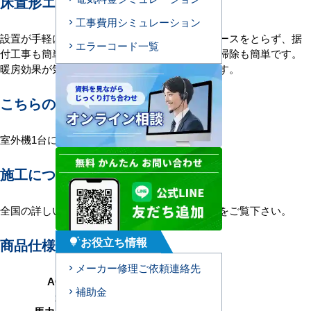
床置形エアコンの特長
工事費用シミュレーション
設置が手軽に、デザインもスマートに 床スペースをとらず、据
エラーコード一覧
付工事も簡単にできます。床置きですので、お掃除も簡単です。
暖房効果が気になる高天井空間にもおすすめです。
こちらの機種について
室外機1台に室内機4台を接続する1対4構成。
施工について
全国の詳しい施工エリアに関しましては
こちら
をご覧下さい。
お役立ち情報
商品仕様＜参考例＞
tips_and_updates
メーカー修理ご依頼連絡先
AC型番
Y280-H4
補助金
形状
床置形