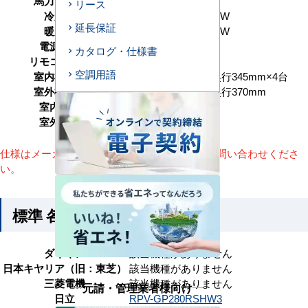
馬力（能力）
10馬力 P280形
リース
冷房能力
25.0（6.0～28.0） kW
延長保証
暖房能力
25.0（6.0～31.5） kW
電源タイプ
三相200V
カタログ・仕様書
リモコンタイプ
本体内蔵
空調用語
室内機サイズ
高さ1900×幅600×奥行345mm×4台
室外機サイズ
高さ1380×幅950×奥行370mm
室内機重量
38(kg)×4台
室外機重量
134kg
仕様はメーカーによって異なります。詳細はお問い合わせくださ
い。
標準 各メーカーの参考型番
ダイキン
該当機種がありません
日本キヤリア（旧：東芝）
該当機種がありません
三菱電機
該当機種がありません
元請・管理業者様向け
日立
RPV-GP280RSHW3