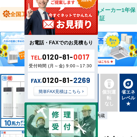
全国送料無
メーカー1年保
全国工事対応
料
証
お電話・FAXでのお見積もり
0120-81-
0017
TEL.
受付時間 (月～金) 9:00～17:30
0120-81-
2269
FAX.
新品直
簡単FAX見積はこちら
同機種
個別運
省エネ
送
タイプ
転
レベル
最新機
別あり
なし
★
種
三相200V
本体内蔵
ダブルツイン