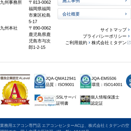
施工事例
九州事務所
〒813-0062
福岡県福岡
会社概要
市東区松島
5-17
九州本社
〒890-0062
サイトマップ
鹿児島県鹿
プライバシーポリシー
児島市与次
ご利用規約
株式会社ミタデン
郎1-2-15
JQA-QMA12941
JQA-EM5506
品質：ISO9001
環境：ISO14001
個人情報保護士
SSLサーバ
認定証
証明書
業務用エアコン専門店 エアコンセンターACは、株式会社ミタデンの空