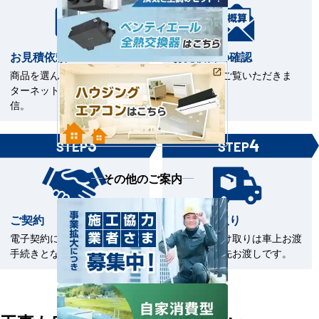
お見積依頼
お見積書の確認
商品を選んで見積依頼をイン
お見積書をご覧いただきま
ターネットまたはFAXで送
す。
信。
3
4
STEP
STEP
その他のご案内
ご契約
商品の受取り
電子契約による契約締結のお
商品のお受け取りは車上お渡
手続きとなります。
しまたは軒先お渡しです。