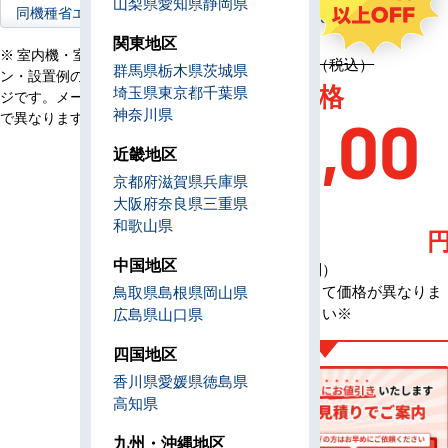
山梨県
愛知県
静岡県
定
同機種省エネ型へ
4,626,600円（税込）
価
関東地区
※ 室内機・室外機・リモコ
定価 4,626,600円（税込）
群馬県
栃木県
茨城県
ン・設置例の画像はイメー
AC特別価格
埼玉県
東京都
千葉県
ジです。メーカー、機種等
神奈川県
で異なります。
660,00
近畿地区
京都府
滋賀県
兵庫県
0
大阪府
奈良県
三重県
和歌山県
中国地区
（税込・工事費別）
※メーカーによって価格が異なりま
鳥取県
島根県
岡山県
す、お問合せ下さい※
広島県
山口県
四国地区
香川県
愛媛県
徳島県
高知県
九州・沖縄地区