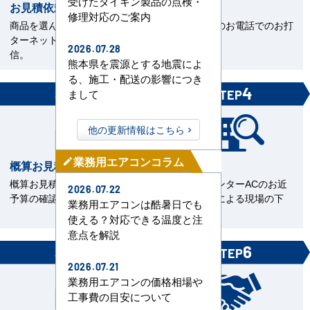
受けたダイキン製品の点検・
お見積依頼
お打合せ
修理対応のご案内
商品を選んで見積依頼をイン
当社担当とのお電話でのお打
ターネットまたはFAXで送
合せ。
2026.07.28
信。
熊本県を震源とする地震によ
る、施工・配送の影響につき
3
4
まして
STEP
STEP
他の更新情報はこちら
業務用エアコンコラム
mode_edit
概算お見積書を確認
現場下見
概算お見積をご覧いただきご
エアコンセンターACのお近
2026.07.22
予算の確認。
くの直工店による現場の下
業務用エアコンは酷暑日でも
見。
使える？対応できる温度と注
意点を解説
5
6
STEP
STEP
2026.07.21
業務用エアコンの価格相場や
工事費の目安について