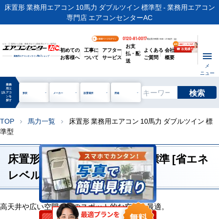
床置形 業務用エアコン 10馬力 ダブルツイン 標準型 - 業務用エアコン
専門店 エアコンセンターAC
0120-81-0017
お客様ページログイン
電話受付時間 / 9:00～17:30(月～金)
お支
ビル・工場用から店舗・事務所まで | 業務用エアコン専門店
初めての
工事に
アフター
よくある
会社
払・配
お客様へ
ついて
サービス
ご質問
概要
業務用エアコンオンライン
No.1
ショップ
送
メ
ニュー
業務
用エ
検索
manage_search
アコ
形状
メーカー
設置場所
用途
ンを
探す
TOP
馬力一覧
床置形 業務用エアコン 10馬力 ダブルツイン 標
chevron_right
chevron_right
準型
床置形 10馬力 ダブルツイン 標準 [省エネ
レベル1]
高天井や広い空間などのスポット的な空調に最適。