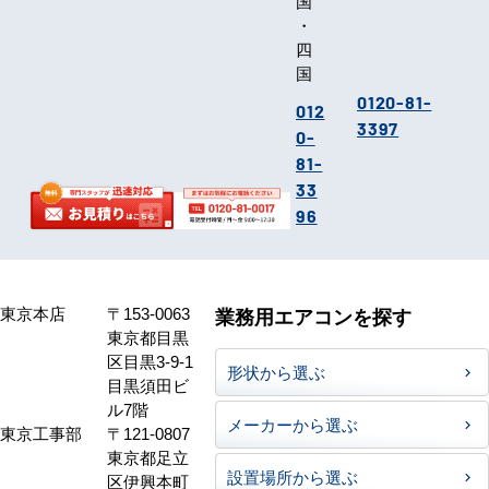
国
・
四
国
0120-81-
012
3397
0-
81-
33
96
東京本店
〒153-0063
業務用エアコンを探す
東京都目黒
区目黒3-9-1
形状から選ぶ
目黒須田ビ
ル7階
メーカーから選ぶ
東京工事部
〒121-0807
東京都足立
設置場所から選ぶ
区伊興本町