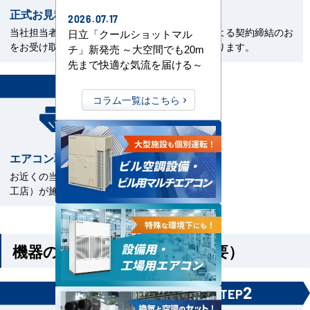
正式お見積書の確認
ご契約
2026.07.17
当社担当者から正式お見積書
電子契約による契約締結のお
日立「クールショットマル
をお受け取下さい。
手続きとなります。
チ」新発売 ～大空間でも20m
先まで快適な気流を届ける～
7
STEP
コラム一覧はこちら
エアコン取付工事
お近くの当社指定工事店（直
工店）が施工いたします。
機器のみご購入の方（工事不要）
1
2
STEP
STEP