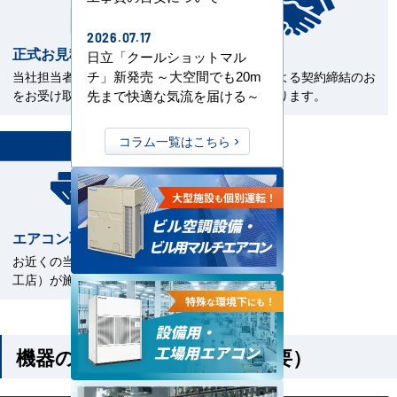
2026.07.17
正式お見積書の確認
ご契約
日立「クールショットマル
チ」新発売 ～大空間でも20m
当社担当者から正式お見積書
電子契約による契約締結のお
をお受け取下さい。
手続きとなります。
先まで快適な気流を届ける～
7
コラム一覧はこちら
STEP
エアコン取付工事
お近くの当社指定工事店（直
工店）が施工いたします。
機器のみご購入の方（工事不要）