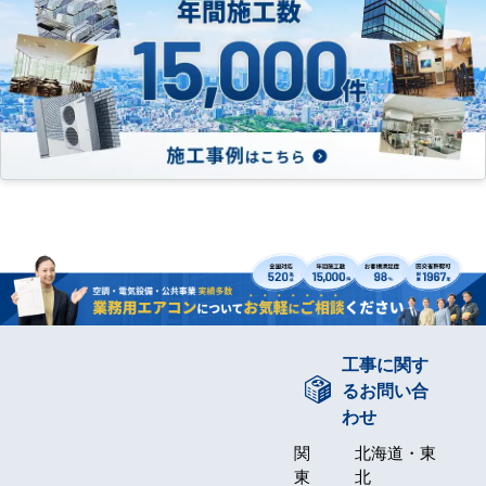
工事に関す
るお問い合
わせ
関
北海道・東
東
北