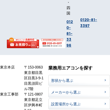
・
四
国
0120-81-
012
3397
0-
81-
33
96
東京本店
〒153-0063
業務用エアコンを探す
東京都目黒
区目黒3-9-1
形状から選ぶ
目黒須田ビ
ル7階
メーカーから選ぶ
東京工事部
〒121-0807
東京都足立
設置場所から選ぶ
区伊興本町