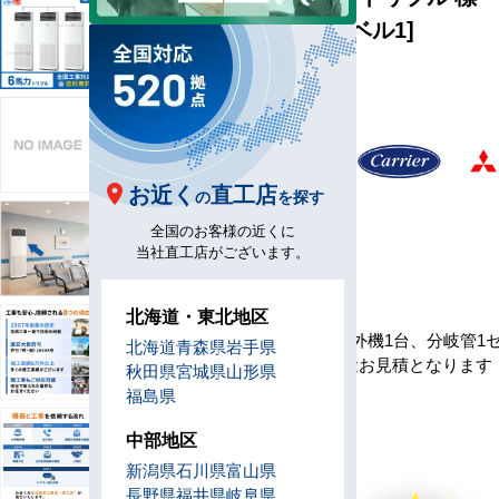
準 [省エネレベル1]
型
Y160-H3
番
メ
ー
お近く
直工店
の
を探す
カ
全国のお客様の近くに
ー
当社直工店がございます。
セ
北海道・東北地区
ッ
室内機3台、室外機1台、分岐管1
北海道
青森県
岩手県
ト
※工事費は別途お見積となります
秋田県
宮城県
山形県
内
福島県
容
リ
中部地区
モ
本体内蔵
新潟県
石川県
富山県
コ
長野県
福井県
岐阜県
ン