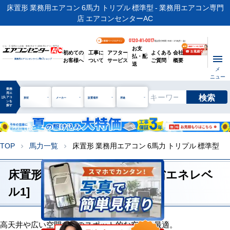
床置形 業務用エアコン 6馬力 トリプル 標準型 - 業務用エアコン専門
店 エアコンセンターAC
0120-81-0017
お客様ページログイン
電話受付時間 / 9:00～17:30(月～金)
お支
ビル・工場用から店舗・事務所まで | 業務用エアコン専門店
初めての
工事に
アフター
よくある
会社
払・配
お客様へ
ついて
サービス
ご質問
概要
業務用エアコンオンライン
No.1
ショップ
送
メ
ニュー
業務
用エ
検索
manage_search
アコ
形状
メーカー
設置場所
用途
ンを
探す
TOP
馬力一覧
床置形 業務用エアコン 6馬力 トリプル 標準型
chevron_right
chevron_right
床置形 6馬力 トリプル 標準 [省エネレベ
ル1]
高天井や広い空間などのスポット的な空調に最適。