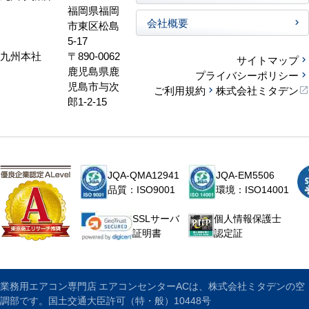
福岡県福岡
会社概要
市東区松島
5-17
九州本社
〒890-0062
サイトマップ
鹿児島県鹿
プライバシーポリシー
児島市与次
ご利用規約
株式会社ミタデン
郎1-2-15
JQA-QMA12941
JQA-EM5506
品質：ISO9001
環境：ISO14001
個人情報保護士
SSLサーバ
認定証
証明書
業務用エアコン専門店 エアコンセンターACは、株式会社ミタデンの空
調部です。国土交通大臣許可（特・般）10448号