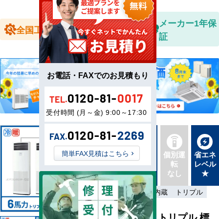
全国送料無
メーカー1年保
全国工事対応
料
証
お電話・FAXでのお見積もり
0120-81-
0017
TEL.
受付時間 (月～金) 9:00～17:30
0120-81-
2269
FAX.
新品直
簡単FAX見積はこちら
同機種
個別運
省エネ
送
タイプ
転
レベル
最新機
別あり
なし
★
種
三相200V
本体内蔵
トリプル
床置形 6馬力 トリプル 標