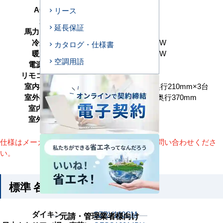
AC型番
Y160-H3
リース
形状
床置形
延長保証
馬力（能力）
6馬力 P160形
冷房能力
14.0（2.6～16.0） kW
カタログ・仕様書
暖房能力
14.0（2.7～18.0） kW
空調用語
電源タイプ
三相200V
リモコンタイプ
本体内蔵
室内機サイズ
高さ1750×幅600×奥行210mm×3台
室外機サイズ
高さ1050×幅1010×奥行370mm
室内機重量
45(kg)×3台
室外機重量
79kg
仕様はメーカーによって異なります。詳細はお問い合わせくださ
い。
標準 各メーカーの参考型番
ダイキン
SZRV160CM
元請・管理業者様向け