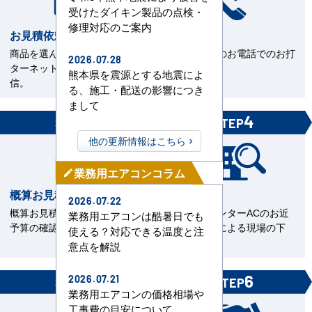
受けたダイキン製品の点検・
修理対応のご案内
お見積依頼
お打合せ
商品を選んで見積依頼をイン
当社担当とのお電話でのお打
2026.07.28
ターネットまたはFAXで送
合せ。
熊本県を震源とする地震によ
信。
る、施工・配送の影響につき
まして
3
4
STEP
STEP
他の更新情報はこちら
業務用エアコンコラム
mode_edit
概算お見積書を確認
現場下見
2026.07.22
概算お見積をご覧いただきご
エアコンセンターACのお近
業務用エアコンは酷暑日でも
予算の確認。
くの直工店による現場の下
使える？対応できる温度と注
見。
意点を解説
5
6
2026.07.21
STEP
STEP
業務用エアコンの価格相場や
工事費の目安について