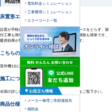
商品情報
電気料金シミュレーション
工事費用シミュレーション
床置形エアコンの特長
エラーコード一覧
設置が手軽に、デザインもスマートに 床スペースをとらず、据
付工事も簡単にできます。床置きですので、お掃除も簡単です。
暖房効果が気になる高天井空間にもおすすめです。
こちらの機種について
室外機1台に室内機3台を接続する1対3構成。
施工について
お役立ち情報
全国の詳しい施工エリアに関しましては
こちら
をご覧下さい。
tips_and_updates
メーカー修理ご依頼連絡先
商品仕様＜参考例＞
補助金