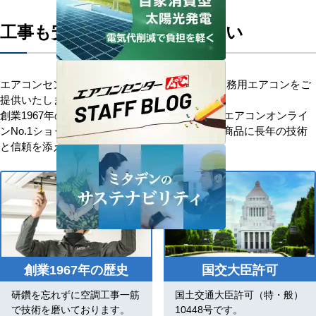
工事も安心してお任せください
エアコンセンターACはお客様に安心を添えて業務用エアコンをご
提供いたします。
創業1967年の歴史を持つ、信頼と安心の業務用エアコンオンライ
ンNo.1ショップです。「お客様を大切に」優良商品に長年の技術
と信頼を添え、感動価格でお応えします。
創業1967年の歴史
国交大臣許可
研鑽を忘れずに空調工事一筋
国土交通大臣許可（特・般）
で技術を磨いております。
10448号です。