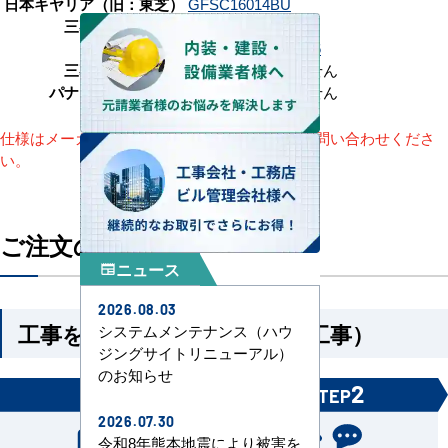
日本キヤリア（旧：東芝）
GFSC16014BU
三菱電機
PSZT-ERMP160K6
日立
RPV-GP160RSHG6
三菱重工
該当機種がありません
パナソニック
該当機種がありません
仕様はメーカーによって異なります。詳細はお問い合わせくださ
い。
ご注文の流れ
ニュース
newspaper
2026.08.03
工事を依頼される方（機器＋工事）
システムメンテナンス（ハウ
ジングサイトリニューアル）
のお知らせ
1
2
STEP
STEP
2026.07.30
令和8年熊本地震により被害を