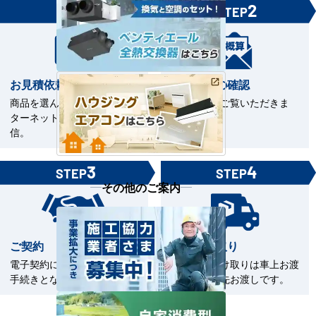
1
2
STEP
STEP
お見積依頼
お見積書の確認
商品を選んで見積依頼をイン
お見積書をご覧いただきま
ターネットまたはFAXで送
す。
信。
3
4
STEP
STEP
その他のご案内
ご契約
商品の受取り
電子契約による契約締結のお
商品のお受け取りは車上お渡
手続きとなります。
しまたは軒先お渡しです。