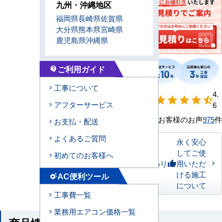
九州・沖縄地区
福岡県
長崎県
佐賀県
大分県
熊本県
宮崎県
鹿児島県
沖縄県
ご利用ガイド
contact_support
工事について
【形状別】満足
4.
star
star
star
star
star_half
アフターサービス
度
6
お客様のお声
975
件
お支払・配送
よくあるご質問
永く安心
してご使
初めてのお客様へ
私たちのこだわり
用いただ
thumb_up
ける施工
AC便利ツール
settings_suggest
について
工事費一覧
業務用エアコン価格一覧