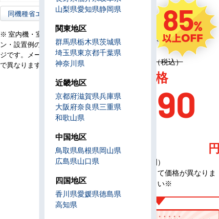
85
山梨県
愛知県
静岡県
電
同機種省エネ型へ
三相200V
源
関東地区
定
※ 室内機・室外機・リモコ
2,918,300円（税込）
群馬県
栃木県
茨城県
価
ン・設置例の画像はイメー
埼玉県
東京都
千葉県
ジです。メーカー、機種等
定価 2,918,300円（税込）
神奈川県
で異なります。
AC特別価格
近畿地区
416,90
京都府
滋賀県
兵庫県
大阪府
奈良県
三重県
和歌山県
0
中国地区
鳥取県
島根県
岡山県
広島県
山口県
（税込・工事費別）
※メーカーによって価格が異なりま
四国地区
す、お問合せ下さい※
香川県
愛媛県
徳島県
高知県