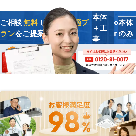
本体
ご相談
無料
！今すぐ
最適プ
本体
o
＋工
ラン
をご提案します
のみ
r
事