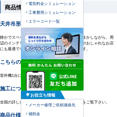
電気料金シミュレーション
商品情報
工事費用シミュレーション
エラーコード一覧
天井吊形エアコンの特長
静かでスペース要らず。人気商品です。空間を生かしながら、周
辺のインテリアに溶け込みます。広いオフィスやおしゃれなお店
にも最適です。埋込不用なので、据付も簡単です。
こちらの機種について
室外機1台に室内機3台を接続する1対3構成。
施工について
お役立ち情報
tips_and_updates
全国の詳しい施工エリアに関しましては
こちら
をご覧下さい。
メーカー修理ご依頼連絡先
補助金
商品仕様＜参考例＞