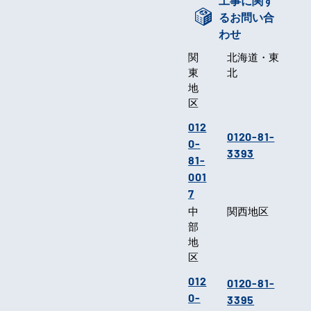
るお問い合
わせ
関
北海道・東
東
北
地
区
012
0120-81-
0-
3393
81-
001
7
中
関西地区
部
地
区
012
0120-81-
0-
3395