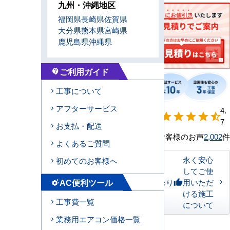
九州・沖縄地区
福岡県
長崎県
佐賀県
大分県
熊本県
宮崎県
鹿児島県
沖縄県
ご利用ガイド
contact_support
工事について
アフターサービス
【形状別】満足
4.
star
star
star
star
star_half
度
7
お支払・配送
お客様のお声
2,002
件
よくあるご質問
永く安心
初めてのお客様へ
してご使
AC便利ツール
私たちのこだわり
用いただ
thumb_up
settings_suggest
ける施工
工事費一覧
について
業務用エアコン価格一覧