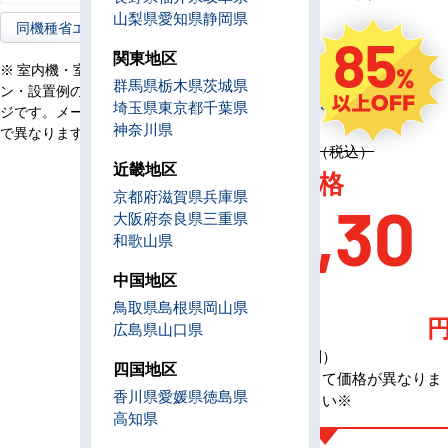
コ
山梨県
愛知県
静岡県
ン
同機種省エネ型へ
85
電
関東地区
三相200V
源
※ 室内機・室外機・リモコ
群馬県
栃木県
茨城県
ン・設置例の画像はイメー
定
3,209,800円（税込）
埼玉県
東京都
千葉県
ジです。メーカー、機種等
価
神奈川県
で異なります。
定価 3,209,800円（税込）
近畿地区
AC特別価格
京都府
滋賀県
兵庫県
476,30
大阪府
奈良県
三重県
和歌山県
0
中国地区
鳥取県
島根県
岡山県
広島県
山口県
（税込・工事費別）
四国地区
※メーカーによって価格が異なりま
香川県
愛媛県
徳島県
す、お問合せ下さい※
高知県