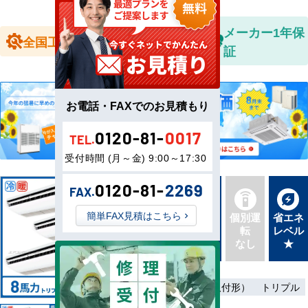
全国送料無
メーカー1年保
全国工事対応
料
証
お電話・FAXでのお見積もり
0120-81-
0017
TEL.
受付時間 (月～金) 9:00～17:30
0120-81-
2269
FAX.
新品直
簡単FAX見積はこちら
同機種
個別運
省エネ
送
タイプ
転
レベル
最新機
別あり
なし
★
種
三相200V
ワイヤード（壁取付形）
トリプル