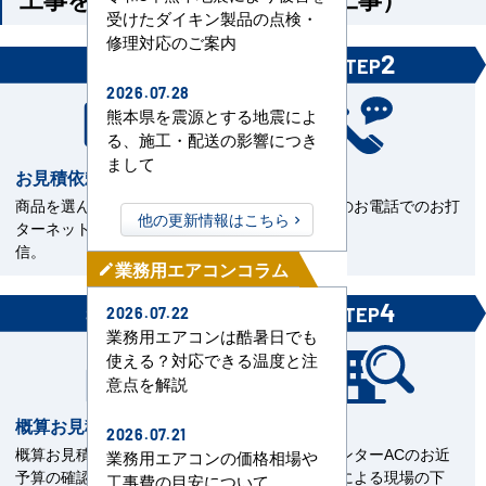
受けたダイキン製品の点検・
修理対応のご案内
1
2
STEP
STEP
2026.07.28
熊本県を震源とする地震によ
る、施工・配送の影響につき
まして
お見積依頼
お打合せ
商品を選んで見積依頼をイン
当社担当とのお電話でのお打
他の更新情報はこちら
ターネットまたはFAXで送
合せ。
信。
業務用エアコンコラム
mode_edit
3
4
STEP
STEP
2026.07.22
業務用エアコンは酷暑日でも
使える？対応できる温度と注
意点を解説
概算お見積書を確認
現場下見
2026.07.21
概算お見積をご覧いただきご
エアコンセンターACのお近
業務用エアコンの価格相場や
予算の確認。
くの直工店による現場の下
工事費の目安について