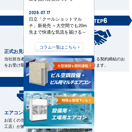
見。
2026.07.17
日立「クールショットマル
5
6
STEP
STEP
チ」新発売 ～大空間でも20m
先まで快適な気流を届ける～
コラム一覧はこちら
正式お見積書の確認
ご契約
当社担当者から正式お見積書
電子契約による契約締結のお
をお受け取下さい。
手続きとなります。
7
STEP
エアコン取付工事
お近くの当社指定工事店（直
工店）が施工いたします。