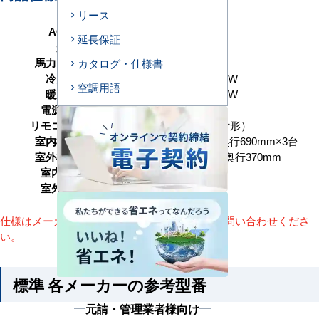
リース
AC型番
T224-H3
延長保証
形状
天井吊形
馬力（能力）
8馬力 P224形
カタログ・仕様書
冷房能力
20.0（6.0～22.4） kW
空調用語
暖房能力
20.0（6.0～25.0） kW
電源タイプ
三相200V
リモコンタイプ
ワイヤード（壁取付形）
室内機サイズ
高さ235×幅1270×奥行690mm×3台
室外機サイズ
高さ1550×幅1010×奥行370mm
室内機重量
29(kg)×3台
室外機重量
141kg
仕様はメーカーによって異なります。詳細はお問い合わせくださ
い。
標準 各メーカーの参考型番
元請・管理業者様向け