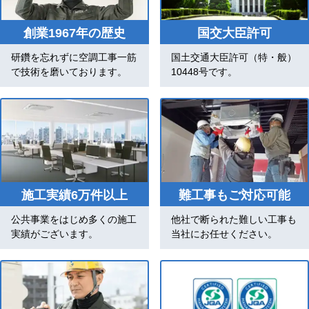
創業1967年の歴史
国交大臣許可
研鑽を忘れずに空調工事一筋
国土交通大臣許可（特・般）
で技術を磨いております。
10448号です。
施工実績6万件以上
難工事もご対応可能
公共事業をはじめ多くの施工
他社で断られた難しい工事も
実績がございます。
当社にお任せください。