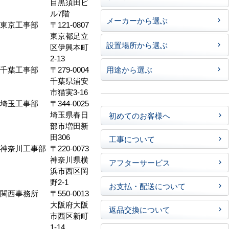
目黒須田ビ
ル7階
メーカーから選ぶ
東京工事部
〒121-0807
東京都足立
設置場所から選ぶ
区伊興本町
2-13
千葉工事部
〒279-0004
用途から選ぶ
千葉県浦安
市猫実3-16
埼玉工事部
〒344-0025
埼玉県春日
初めてのお客様へ
部市増田新
田306
工事について
神奈川工事部
〒220-0073
神奈川県横
アフターサービス
浜市西区岡
野2-1
お支払・配送について
関西事務所
〒550-0013
大阪府大阪
返品交換について
市西区新町
1-14