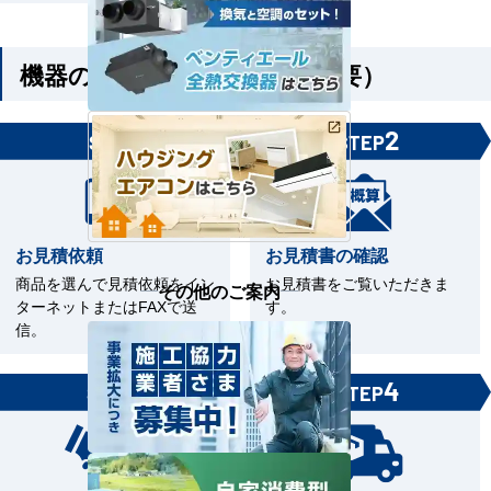
機器のみご購入の方（工事不要）
1
2
STEP
STEP
お見積依頼
お見積書の確認
商品を選んで見積依頼をイン
お見積書をご覧いただきま
その他のご案内
ターネットまたはFAXで送
す。
信。
3
4
STEP
STEP