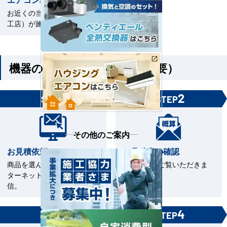
お近くの当社指定工事店（直
工店）が施工いたします。
機器のみご購入の方（工事不要）
1
2
STEP
STEP
その他のご案内
お見積依頼
お見積書の確認
商品を選んで見積依頼をイン
お見積書をご覧いただきま
ターネットまたはFAXで送
す。
信。
3
4
STEP
STEP