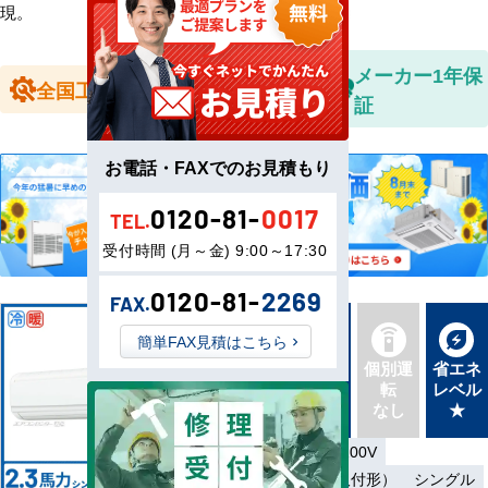
現。
全国送料無
メーカー1年保
全国工事対応
料
証
お電話・FAXでのお見積もり
0120-81-
0017
TEL.
受付時間 (月～金) 9:00～17:30
0120-81-
2269
FAX.
簡単FAX見積はこちら
新品直
同機種
個別運
省エネ
送
タイプ
転
レベル
最新機
別あり
なし
★
種
単相200V／三相200V
ワイヤード（壁取付形）
シングル