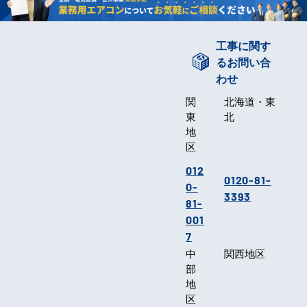
工事に関す
るお問い合
わせ
関
北海道・東
東
北
地
区
012
0120-81-
0-
3393
81-
001
7
中
関西地区
部
地
区