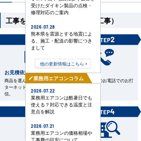
受けたダイキン製品の点検・
修理対応のご案内
工事を依頼される方（機器＋工事）
2026.07.28
熊本県を震源とする地震によ
1
2
STEP
STEP
る、施工・配送の影響につき
まして
他の更新情報はこちら
お見積依頼
お打合せ
業務用エアコンコラム
mode_edit
商品を選んで見積依頼をイン
当社担当とのお電話でのお打
ターネットまたはFAXで送
合せ。
2026.07.22
信。
業務用エアコンは酷暑日でも
使える？対応できる温度と注
3
4
意点を解説
STEP
STEP
2026.07.21
業務用エアコンの価格相場や
工事費の目安について