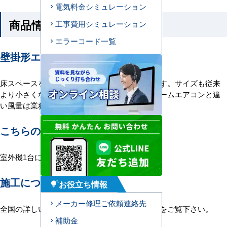
電気料金シミュレーション
商品情報
工事費用シミュレーション
エラーコード一覧
壁掛形エアコンの特長
床スペースをとらず、据付工事も簡単にできます。サイズも従来
より小さくなり、スッキリと設置できます。ルームエアコンと違
い風量は業務用ならでは。
こちらの機種について
室外機1台に室内機1台を接続する1対1構成。
施工について
お役立ち情報
tips_and_updates
メーカー修理ご依頼連絡先
全国の詳しい施工エリアに関しましては
こちら
をご覧下さい。
補助金