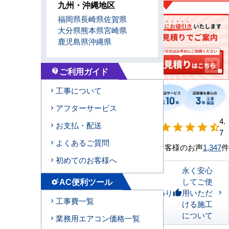
九州・沖縄地区
福岡県
長崎県
佐賀県
大分県
熊本県
宮崎県
鹿児島県
沖縄県
ご利用ガイド
contact_support
工事について
アフターサービス
【形状別】満足
4.
お支払・配送
star
star
star
star
star_half
度
7
よくあるご質問
お客様のお声
1,347
件
初めてのお客様へ
永く安心
AC便利ツール
してご使
settings_suggest
私たちのこだわり
用いただ
thumb_up
工事費一覧
ける施工
について
業務用エアコン価格一覧