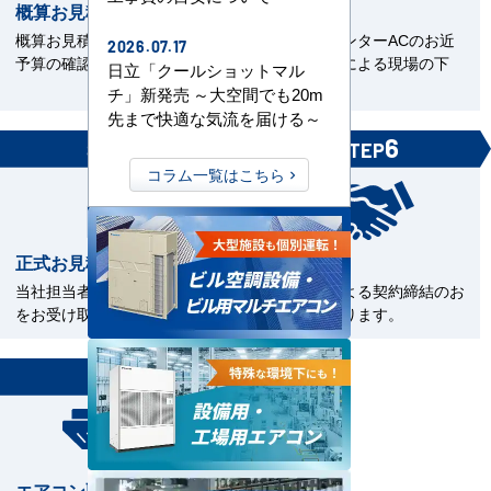
概算お見積書を確認
現場下見
概算お見積をご覧いただきご
エアコンセンターACのお近
2026.07.17
予算の確認。
くの直工店による現場の下
日立「クールショットマル
見。
チ」新発売 ～大空間でも20m
先まで快適な気流を届ける～
5
6
STEP
STEP
コラム一覧はこちら
正式お見積書の確認
ご契約
当社担当者から正式お見積書
電子契約による契約締結のお
をお受け取下さい。
手続きとなります。
7
STEP
エアコン取付工事