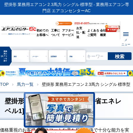
壁掛形 業務用エアコン 2.3馬力 シングル 標準型 - 業務用エアコン専
門店 エアコンセンターAC
0120-81-0017
お客様ページログイン
電話受付時間 / 9:00～17:30(月～金)
お支
ビル・工場用から店舗・事務所まで | 業務用エアコン専門店
初めての
工事に
アフター
よくある
会社
払・配
お客様へ
ついて
サービス
ご質問
概要
業務用エアコンオンライン
No.1
ショップ
送
メ
ニュー
業務
用エ
検索
manage_search
アコ
形状
メーカー
設置場所
用途
ンを
探す
TOP
馬力一覧
壁掛形 業務用エアコン 2.3馬力 シングル 標準型
chevron_right
chevron_right
壁掛形 2.3馬力 シングル 標準 [省エネレ
ベル1]
価格重視のお客様へ。スマートな見た目と価格で十分な能力を実