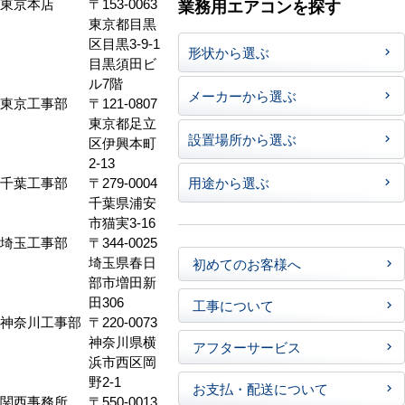
東京本店
〒153-0063
業務用エアコンを探す
東京都目黒
区目黒3-9-1
形状から選ぶ
目黒須田ビ
ル7階
メーカーから選ぶ
東京工事部
〒121-0807
東京都足立
設置場所から選ぶ
区伊興本町
2-13
千葉工事部
〒279-0004
用途から選ぶ
千葉県浦安
市猫実3-16
埼玉工事部
〒344-0025
埼玉県春日
初めてのお客様へ
部市増田新
田306
工事について
神奈川工事部
〒220-0073
神奈川県横
アフターサービス
浜市西区岡
野2-1
お支払・配送について
関西事務所
〒550-0013