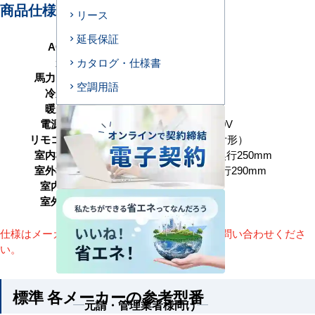
商品仕様＜参考例＞
リース
延長保証
AC型番
K56-H1
形状
壁掛形
カタログ・仕様書
馬力（能力）
2.3馬力 P56形
空調用語
冷房能力
5.0（1.5～5.6） kW
暖房能力
5.0（1.5～6.3） kW
電源タイプ
単相200V／三相200V
リモコンタイプ
ワイヤード（壁取付形）
室内機サイズ
高さ320×幅1050×奥行250mm
室外機サイズ
高さ550×幅780×奥行290mm
室内機重量
13(kg)
室外機重量
39kg
仕様はメーカーによって異なります。詳細はお問い合わせくださ
い。
標準 各メーカーの参考型番
元請・管理業者様向け