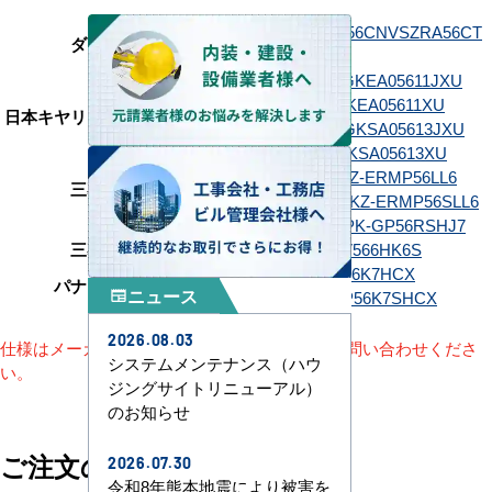
SZRA56CNT
SZRA56CNV
SZRA56CT
ダイキン
SZRA56CV
GKEA05611JMUB
GKEA05611JXU
GKEA05611MUB
GKEA05611XU
日本キヤリア（旧：東芝）
GKSA05613JMUB
GKSA05613JXU
GKSA05613MUB
GKSA05613XU
PKZ-ERMP56L6
PKZ-ERMP56LL6
三菱電機
PKZ-ERMP56SL6
PKZ-ERMP56SLL6
日立
RPK-GP56RSH7
RPK-GP56RSHJ7
三菱重工
FDKV566H6S
FDKV566HK6S
PA-P56K7HC
PA-P56K7HCX
パナソニック
ニュース
PA-P56K7SHC
PA-P56K7SHCX
newspaper
2026.08.03
仕様はメーカーによって異なります。詳細はお問い合わせくださ
システムメンテナンス（ハウ
い。
ジングサイトリニューアル）
のお知らせ
ご注文の流れ
2026.07.30
令和8年熊本地震により被害を