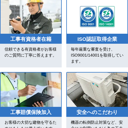
工事有資格者在籍
ISO認証取得企業
信頼できる有資格者がお客様
毎年厳重な審査を受け、
のご質問に丁寧に答えます。
ISO9001/14001を取得してい
ます。
工事賠償保険加入
安全へのこだわり
お客様の大切な建物を守るた
機器の転倒防止対策など、安
めにもしもに備えています。
全にご利用いただく為の工夫