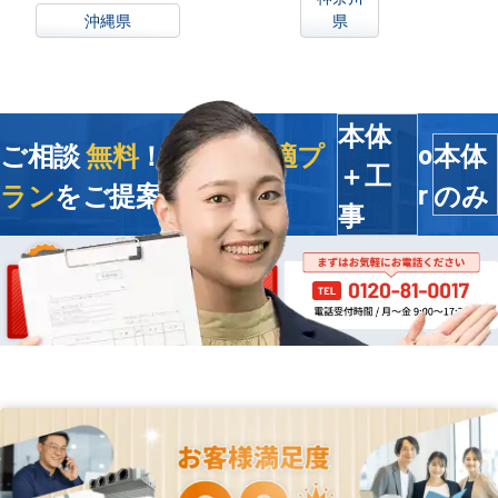
沖縄県
県
本体
ご相談
無料
！今すぐ
最適プ
本体
o
＋工
ラン
をご提案します
のみ
r
事