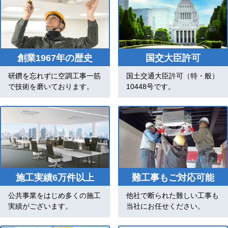
創業1967年の歴史
国交大臣許可
研鑽を忘れずに空調工事一筋
国土交通大臣許可（特・般）
で技術を磨いております。
10448号です。
施工実績6万件以上
難工事もご対応可能
公共事業をはじめ多くの施工
他社で断られた難しい工事も
実績がございます。
当社にお任せください。