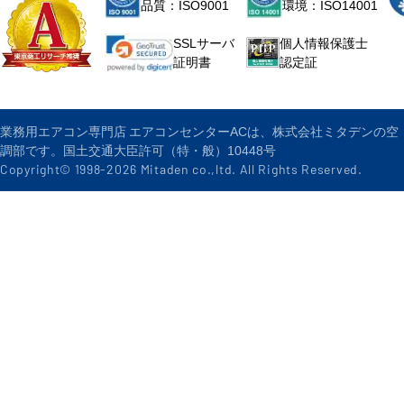
品質：ISO9001
環境：ISO14001
個人情報保護士
SSLサーバ
認定証
証明書
業務用エアコン専門店 エアコンセンターACは、株式会社ミタデンの空
調部です。国土交通大臣許可（特・般）10448号
Copyright© 1998-
2026
Mitaden co.,ltd. All Rights Reserved.