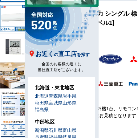
壁掛形 2.3馬力 シングル 標
準 [省エネレベル1]
型
K56-H1
番
お近く
直工店
の
を探す
メ
全国のお客様の近くに
ー
当社直工店がございます。
カ
ー
北海道・東北地区
北海道
青森県
岩手県
セ
秋田県
宮城県
山形県
ッ
室内機1台、室外機1台、リモコン
福島県
ト
※工事費は別途お見積となります
内
中部地区
容
新潟県
石川県
富山県
リ
長野県
福井県
岐阜県