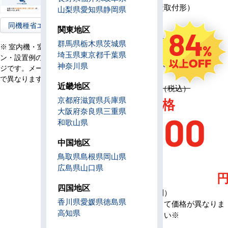
モ
ワイヤード（壁取付形）
山梨県
愛知県
静岡県
コ
ン
同機種省エネ型へ
関東地区
84
電
単相200V／三相200V
群馬県
栃木県
茨城県
源
※ 室内機・室外機・リモコ
埼玉県
東京都
千葉県
ン・設置例の画像はイメー
定
1,091,200円（税込）
神奈川県
ジです。メーカー、機種等
価
で異なります。
近畿地区
定価 1,091,200円（税込）
AC特別価格
京都府
滋賀県
兵庫県
大阪府
奈良県
三重県
165,00
和歌山県
中国地区
0
鳥取県
島根県
岡山県
広島県
山口県
四国地区
（税込・工事費別）
香川県
愛媛県
徳島県
※メーカーによって価格が異なりま
高知県
す、お問合せ下さい※