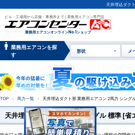
天井埋込ダクト
ビル・工場用から店舗・事務所まで | 業務用エアコン専門店
業務用エアコンオンライン
No.1
ショップ
manage_searc
業務用エアコンを探
形状
メ
h
す
TOP
馬力一覧
天井埋込ダクト形 業務用エアコン 2馬力 シングル
chevron_right
chevron_right
天井埋込ダクト形 2馬力 シングル 標準 [省
吹出口と吸込口を自由自在に配置可能。妥協しない理想の空間作