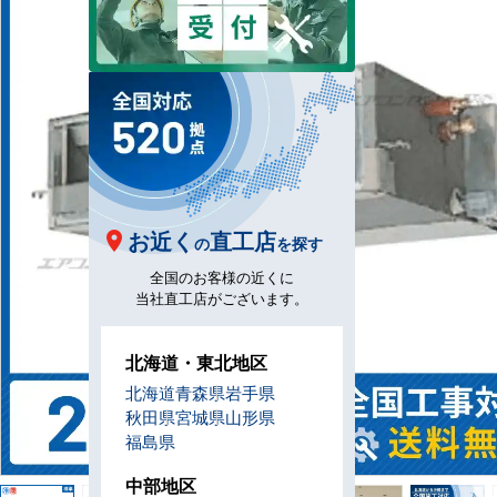
お近く
直工店
の
を探す
全国のお客様の近くに
当社直工店がございます。
北海道・東北地区
北海道
青森県
岩手県
秋田県
宮城県
山形県
福島県
中部地区