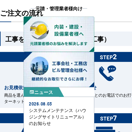
元請・管理業者様向け
ご注文の流れ
工事を依頼される方（機器＋工事）
1
2
STEP
STEP
お見積依頼
お打合せ
ニュース
newspaper
商品を選んで見積依頼をイン
当社担当とのお電話でのお打
ターネットまたはFAXで送信。
せ。
2026.08.03
システムメンテナンス（ハウ
ジングサイトリニューアル）
6
7
STEP
STEP
のお知らせ