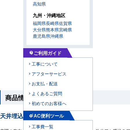
高知県
九州・沖縄地区
福岡県
長崎県
佐賀県
大分県
熊本県
宮崎県
鹿児島県
沖縄県
ご利用ガイド
contact_support
工事について
アフターサービス
お支払・配送
よくあるご質問
商品情報
初めてのお客様へ
天井埋込ダクト形エアコンの特長
AC便利ツール
settings_suggest
工事費一覧