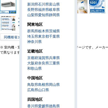
新潟県
石川県
富山県
長野県
福井県
岐阜県
山梨県
愛知県
静岡県
関東地区
群馬県
栃木県
茨城県
埼玉県
東京都
千葉県
同機種省エネ型へ
神奈川県
※ 室内機・室外機・リモコン・設置例の画像はイメージです。メーカ
近畿地区
で異なります。
京都府
滋賀県
兵庫県
大阪府
奈良県
三重県
和歌山県
中国地区
鳥取県
島根県
岡山県
広島県
山口県
四国地区
香川県
愛媛県
徳島県