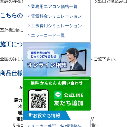
空調の存在を感じさせない、ダクト形エアコン。吹出口と吸込み
業務用エアコン価格一覧
こちらの機種について
電気料金シミュレーション
工事費用シミュレーション
室外機1台に室内機1台を接続する1対1構成。
エラーコード一覧
施工について
全国の詳しい施工エリアに関しましては
こちら
をご覧下さい。
商品仕様＜参考例＞
AC型番
D50-H1
形状
天井埋込ダクト形
馬力（能力）
2馬力 P50形
冷房能力
4.5（1.0～5.0） kW
暖房能力
4.5（1.0～5.6） kW
お役立ち情報
tips_and_updates
電源タイプ
単相200V／三相200V
リモコンタイプ
ワイヤード（壁取付形）
メーカー修理ご依頼連絡先