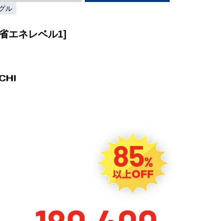
グル
[省エネレベル1]
85