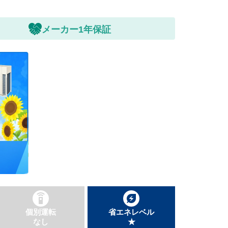
メーカー1年保証
個別運転
省エネレベル
なし
★