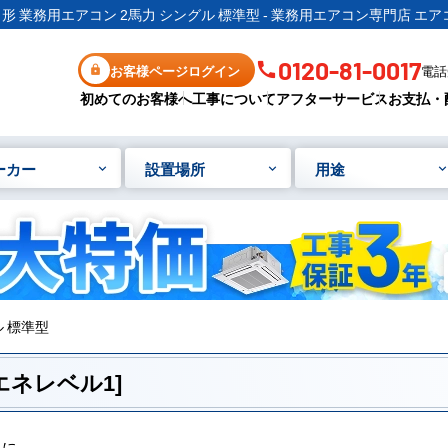
形 業務用エアコン 2馬力 シングル 標準型 - 業務用エアコン専門店 エア
0120-81-0017
お客様ページログイン
電話受
初めてのお客様へ
工事について
アフターサービス
お支払・
ーカー
設置場所
用途
 標準型
エネレベル1]
りに。