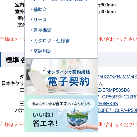
室内機サイズ
高さ300×幅700×奥行800mm
補助金
室外機サイズ
高さ629×幅799×奥行300mm
室内機重量
29(kg)
リース
室外機重量
42kg
延長保証
仕様はメーカーによって異なります。詳細はお問い合わせくださ
カタログ・仕様書
空調用語
標準 各メーカーの参考型番
ダイキン
SZRJM50CT
SZRJM50CV
SZRJMM50
日本キヤリア（旧：東芝）
該当機種がありません
三菱電機
PEZ-ERMP50D6
PEZ-ERMP50SD6
日立
RPI-GP50RSH12
RPI-GP50RSHC12
R
三菱重工
FDUV506H6S
FDUV506HK6S
パナソニック
PA-P50FE7HC
PA-P50FE7HCL
PA-P5
仕様はメーカーによって異なります。詳細はお問い合わせくださ