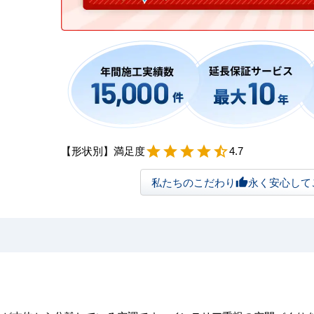
【形状別】満足度
star
star
star
star
star_half
4.7
私たちのこだわり
永く安心して
thumb_up