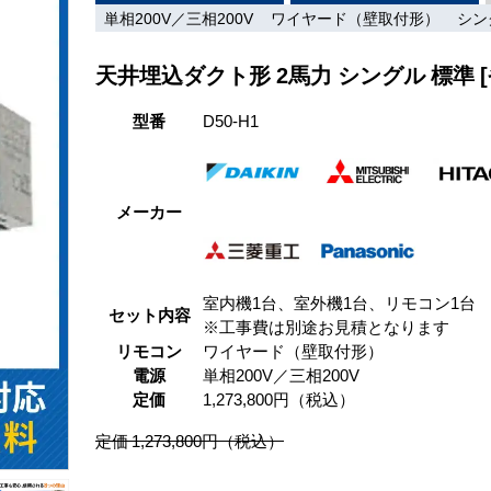
単相200V／三相200V
ワイヤード（壁取付形）
シン
天井埋込ダクト形 2馬力 シングル 標準 
型番
D50-H1
メーカー
室内機1台、室外機1台、リモコン1台
セット内容
※工事費は別途お見積となります
リモコン
ワイヤード（壁取付形）
電源
単相200V／三相200V
定価
1,273,800円（税込）
定価 1,273,800円（税込）