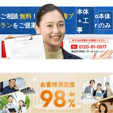
本体
ご相談
無料
！今すぐ
最適プ
本体
o
＋工
ラン
をご提案します
のみ
r
事