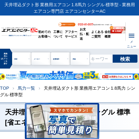
天井埋込ダクト形 業務用エアコン 1.8馬力 シングル 標準型 - 業務用
エアコン専門店 エアコンセンターAC
0120-81-0017
お客様ページログイン
電話受付時間 / 9:00～17:30(月～金)
お支
ビル・工場用から店舗・事務所まで | 業務用エアコン専門店
初めての
工事に
アフター
よくある
会社
払・配
お客様へ
ついて
サービス
ご質問
概要
業務用エアコンオンライン
No.1
ショップ
送
メ
ニュー
業務
用エ
検索
manage_search
アコ
形状
メーカー
設置場所
用途
ンを
探す
TOP
馬力一覧
天井埋込ダクト形 業務用エアコン 1.8馬力 シン
chevron_right
chevron_right
グル 標準型
天井埋込ダクト形 1.8馬力 シングル 標準
[省エネレベル1]