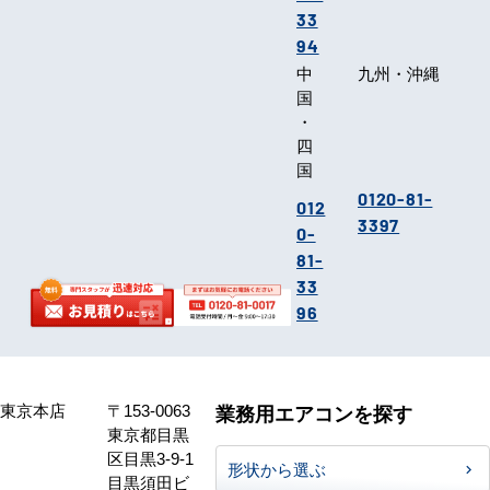
33
94
中
九州・沖縄
国
・
四
国
0120-81-
012
3397
0-
81-
33
96
東京本店
〒153-0063
業務用エアコンを探す
東京都目黒
区目黒3-9-1
形状から選ぶ
目黒須田ビ