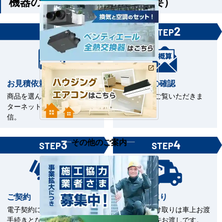
機器のみご購入の方（工事不要）
1
2
STEP
STEP
お見積依頼
お見積書の確認
商品を選んで見積依頼をイン
お見積書をご覧いただきま
ターネットまたはFAXで送
す。
信。
その他のご案内
3
4
STEP
STEP
ご契約
商品の受取り
電子契約による契約締結のお
商品のお受け取りは車上お渡
手続きとなります。
しまたは軒先お渡しです。