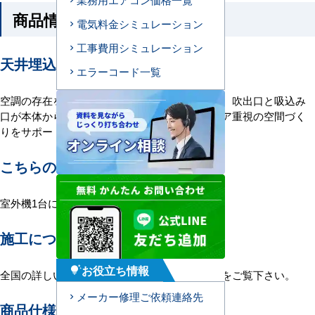
商品情報
電気料金シミュレーション
工事費用シミュレーション
天井埋込ダクト形エアコンの特長
エラーコード一覧
空調の存在を感じさせない、ダクト形エアコン。吹出口と吸込み
口が本体から分離している空調です。インテリア重視の空間づく
りをサポートします。
こちらの機種について
室外機1台に室内機1台を接続する1対1構成。
施工について
お役立ち情報
tips_and_updates
全国の詳しい施工エリアに関しましては
こちら
をご覧下さい。
メーカー修理ご依頼連絡先
商品仕様＜参考例＞