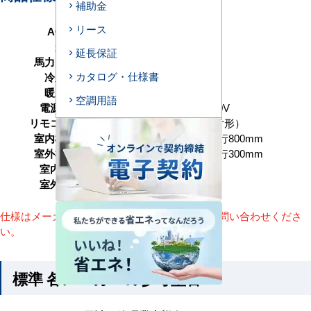
補助金
リース
AC型番
D45-H1
形状
天井埋込ダクト形
延長保証
馬力（能力）
1.8馬力 P45形
カタログ・仕様書
冷房能力
4.0（1.0～4.5） kW
暖房能力
4.0（1.0～5.5） kW
空調用語
電源タイプ
単相200V／三相200V
リモコンタイプ
ワイヤード（壁取付形）
室内機サイズ
高さ300×幅700×奥行800mm
室外機サイズ
高さ629×幅799×奥行300mm
室内機重量
29(kg)
室外機重量
42kg
仕様はメーカーによって異なります。詳細はお問い合わせくださ
い。
標準 各メーカーの参考型番