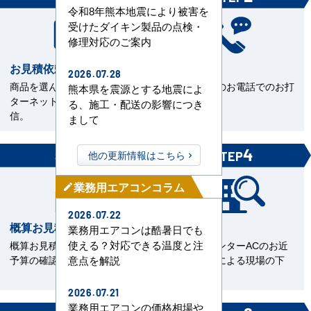
令和8年熊本地震により被害を
受けたダイキン製品の点検・
修理対応のご案内
お見積依頼
お打合せ
2026.07.28
商品を選んで見積依頼をイン
当社担当とのお電話でのお打
熊本県を震源とする地震によ
ターネットまたはFAXで送
合せ。
る、施工・配送の影響につき
信。
まして
3
4
他の更新情報はこちら
STEP
STEP
業務用エアコンコラム
mode_edit
2026.07.22
概算お見積書を確認
現場下見
業務用エアコンは酷暑日でも
使える？対応できる温度と注
概算お見積をご覧いただきご
エアコンセンターACのお近
予算の確認。
くの直工店による現場の下
意点を解説
見。
2026.07.21
業務用エアコンの価格相場や