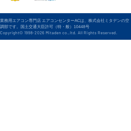
業務用エアコン専門店 エアコンセンターACは、株式会社ミタデンの空
調部です。国土交通大臣許可（特・般）10448号
Copyright© 1998-
2026
Mitaden co.,ltd. All Rights Reserved.