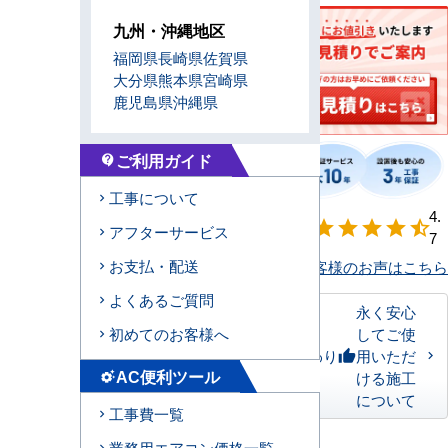
九州・沖縄地区
福岡県
長崎県
佐賀県
大分県
熊本県
宮崎県
鹿児島県
沖縄県
ご利用ガイド
contact_support
工事について
【形状別】満足
4.
star
star
star
star
star_half
アフターサービス
度
7
お支払・配送
お客様のお声はこちら
よくあるご質問
永く安心
してご使
初めてのお客様へ
私たちのこだわり
用いただ
thumb_up
AC便利ツール
ける施工
settings_suggest
について
工事費一覧
業務用エアコン価格一覧