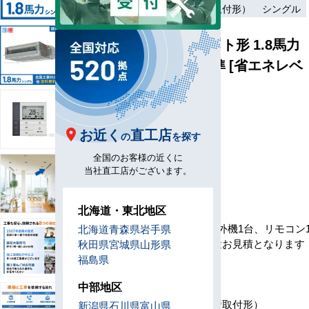
ワイヤード（壁取付形）
シングル
天井埋込ダクト形 1.8馬力
シングル 標準 [省エネレベ
ル1]
型
D45-H1
番
お近く
直工店
の
を探す
メ
全国のお客様の近くに
ー
当社直工店がございます。
カ
ー
セ
北海道・東北地区
ッ
室内機1台、室外機1台、リモコン
北海道
青森県
岩手県
ト
※工事費は別途お見積となります
秋田県
宮城県
山形県
内
福島県
容
リ
中部地区
モ
ワイヤード（壁取付形）
新潟県
石川県
富山県