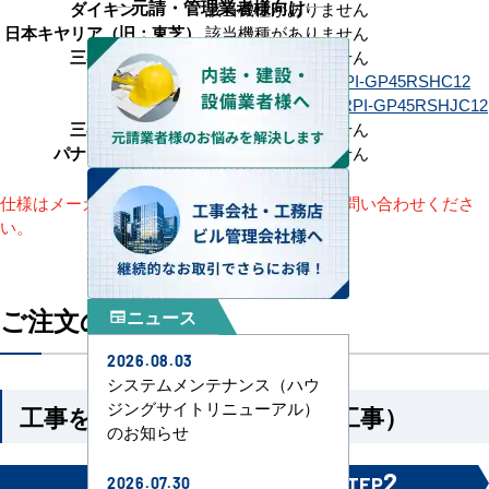
元請・管理業者様向け
ダイキン
該当機種がありません
日本キヤリア（旧：東芝）
該当機種がありません
三菱電機
該当機種がありません
RPI-GP45RSH12
RPI-GP45RSHC12
日立
RPI-GP45RSHJ12
RPI-GP45RSHJC12
三菱重工
該当機種がありません
パナソニック
該当機種がありません
仕様はメーカーによって異なります。詳細はお問い合わせくださ
い。
ご注文の流れ
ニュース
newspaper
2026.08.03
システムメンテナンス（ハウ
ジングサイトリニューアル）
工事を依頼される方（機器＋工事）
のお知らせ
1
2
STEP
STEP
2026.07.30