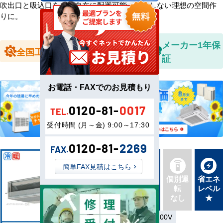
吹出口と吸込口を自由自在に配置可能。妥協しない理想の空間作
りに。
全国送料無
メーカー1年保
全国工事対応
料
証
お電話・FAXでのお見積もり
0120-81-
0017
TEL.
受付時間 (月～金) 9:00～17:30
0120-81-
2269
FAX.
簡単FAX見積はこちら
新品直
同機種
個別運
省エネ
送
タイプ
転
レベル
最新機
別あり
なし
★
種
単相200V／三相200V