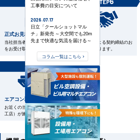
5
6
STEP
STEP
工事費の目安について
2026.07.17
日立「クールショットマル
正式お見積書の確認
ご契約
チ」新発売 ～大空間でも20m
先まで快適な気流を届ける～
当社担当者から正式お見積書
電子契約による契約締結のお
をお受け取下さい。
手続きとなります。
コラム一覧はこちら
7
STEP
エアコン取付工事
お近くの当社指定工事店（直
工店）が施工いたします。