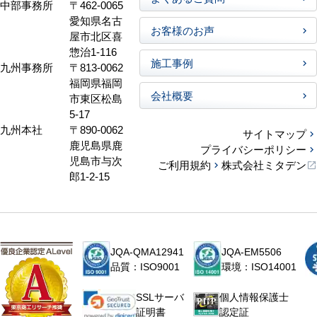
中部事務所
〒462-0065
愛知県名古
お客様のお声
屋市北区喜
惣治1-116
施工事例
九州事務所
〒813-0062
福岡県福岡
会社概要
市東区松島
5-17
九州本社
〒890-0062
サイトマップ
鹿児島県鹿
プライバシーポリシー
児島市与次
ご利用規約
株式会社ミタデン
郎1-2-15
JQA-QMA12941
JQA-EM5506
品質：ISO9001
環境：ISO14001
個人情報保護士
SSLサーバ
認定証
証明書