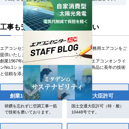
工事も安心してお任せください
エアコンセンターACはお客様に安心を添えて業務用エアコンをご
提供いたします。
創業1967年の歴史を持つ、信頼と安心の業務用エアコンオンライ
ンNo.1ショップです。「お客様を大切に」優良商品に長年の技術
と信頼を添え、感動価格でお応えします。
創業1967年の歴史
国交大臣許可
研鑽を忘れずに空調工事一筋
国土交通大臣許可（特・般）
で技術を磨いております。
10448号です。