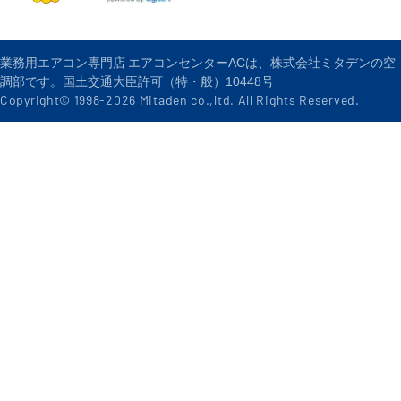
業務用エアコン専門店 エアコンセンターACは、株式会社ミタデンの空
調部です。国土交通大臣許可（特・般）10448号
Copyright© 1998-
2026
Mitaden co.,ltd. All Rights Reserved.