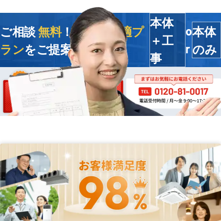
本体
ご相談
無料
！今すぐ
最適プ
本体
o
＋工
ラン
をご提案します
のみ
r
事