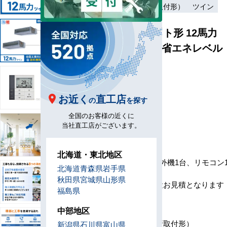
ワイヤード（壁取付形）
ツイン
天井埋込ダクト形 12馬力
ツイン 標準 [省エネレベル
1]
型
D335-H2
番
お近く
直工店
の
を探す
メ
全国のお客様の近くに
ー
当社直工店がございます。
カ
ー
セ
北海道・東北地区
ッ
室内機2台、室外機1台、リモコン
北海道
青森県
岩手県
ト
岐管1セット
秋田県
宮城県
山形県
内
※工事費は別途お見積となります
福島県
容
リ
中部地区
モ
ワイヤード（壁取付形）
新潟県
石川県
富山県