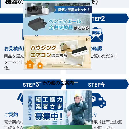
機器のみご購入の方（工事不要）
1
2
STEP
STEP
お見積依頼
お見積書の確認
商品を選んで見積依頼をイン
お見積書をご覧いただきま
ターネットまたはFAXで送
す。
信。
その他のご案内
3
4
STEP
STEP
ご契約
商品の受取り
電子契約による契約締結のお
商品のお受け取りは車上お渡
手続きとなります。
しまたは軒先お渡しです。