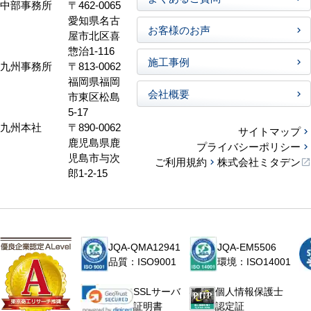
中部事務所
〒462-0065
愛知県名古
お客様のお声
屋市北区喜
惣治1-116
施工事例
九州事務所
〒813-0062
福岡県福岡
会社概要
市東区松島
5-17
九州本社
〒890-0062
サイトマップ
鹿児島県鹿
プライバシーポリシー
児島市与次
ご利用規約
株式会社ミタデン
郎1-2-15
JQA-QMA12941
JQA-EM5506
品質：ISO9001
環境：ISO14001
個人情報保護士
SSLサーバ
認定証
証明書