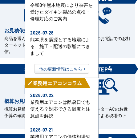
令和8年熊本地震により被害を
受けたダイキン製品の点検・
修理対応のご案内
お見積依頼
お打合せ
2026.07.28
商品を選んで見積依頼をイン
当社担当とのお電話でのお打
熊本県を震源とする地震によ
ターネットまたはFAXで送
合せ。
る、施工・配送の影響につき
信。
まして
3
4
他の更新情報はこちら
STEP
STEP
業務用エアコンコラム
mode_edit
2026.07.22
概算お見積書を確認
現場下見
業務用エアコンは酷暑日でも
使える？対応できる温度と注
概算お見積をご覧いただきご
エアコンセンターACのお近
予算の確認。
くの直工店による現場の下
意点を解説
見。
2026.07.21
業務用エアコンの価格相場や