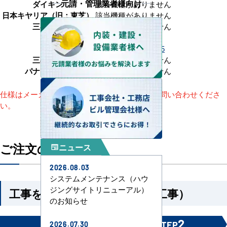
元請・管理業者様向け
ダイキン
該当機種がありません
日本キヤリア（旧：東芝）
該当機種がありません
三菱電機
該当機種がありません
RPI-GP335RSHP5
日立
RPI-GP335RSHPC5
三菱重工
該当機種がありません
パナソニック
該当機種がありません
仕様はメーカーによって異なります。詳細はお問い合わせくださ
い。
ご注文の流れ
ニュース
newspaper
2026.08.03
システムメンテナンス（ハウ
ジングサイトリニューアル）
工事を依頼される方（機器＋工事）
のお知らせ
1
2
STEP
STEP
2026.07.30