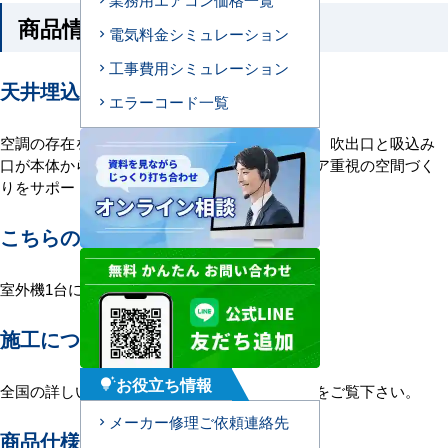
商品情報
電気料金シミュレーション
工事費用シミュレーション
天井埋込ダクト形エアコンの特長
エラーコード一覧
空調の存在を感じさせない、ダクト形エアコン。吹出口と吸込み
口が本体から分離している空調です。インテリア重視の空間づく
りをサポートします。
こちらの機種について
室外機1台に室内機2台を接続する1対2構成。
施工について
お役立ち情報
tips_and_updates
全国の詳しい施工エリアに関しましては
こちら
をご覧下さい。
メーカー修理ご依頼連絡先
商品仕様＜参考例＞