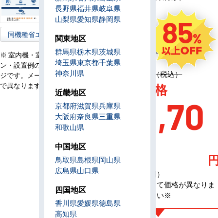
コ
長野県
福井県
岐阜県
ン
山梨県
愛知県
静岡県
85
電
三相200V
源
同機種省エネ型へ
関東地区
定
4,451,700円（税込）
群馬県
栃木県
茨城県
※ 室内機・室外機・リモコ
価
埼玉県
東京都
千葉県
ン・設置例の画像はイメー
神奈川県
定価 4,451,700円（税込）
ジです。メーカー、機種等
AC特別価格
で異なります。
近畿地区
634,70
京都府
滋賀県
兵庫県
大阪府
奈良県
三重県
和歌山県
0
中国地区
鳥取県
島根県
岡山県
広島県
山口県
（税込・工事費別）
※メーカーによって価格が異なりま
四国地区
す、お問合せ下さい※
香川県
愛媛県
徳島県
高知県