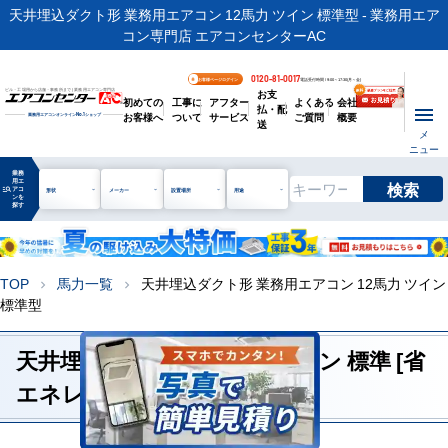
天井埋込ダクト形 業務用エアコン 12馬力 ツイン 標準型 - 業務用エア
コン専門店 エアコンセンターAC
0120-81-0017
お客様ページログイン
電話受付時間 / 9:00～17:30(月～金)
お支
ビル・工場用から店舗・事務所まで | 業務用エアコン専門店
初めての
工事に
アフター
よくある
会社
払・配
お客様へ
ついて
サービス
ご質問
概要
業務用エアコンオンライン
No.1
ショップ
送
メ
ニュー
業務
用エ
検索
manage_search
アコ
形状
メーカー
設置場所
用途
ンを
探す
TOP
馬力一覧
天井埋込ダクト形 業務用エアコン 12馬力 ツイン
chevron_right
chevron_right
標準型
天井埋込ダクト形 12馬力 ツイン 標準 [省
エネレベル1]