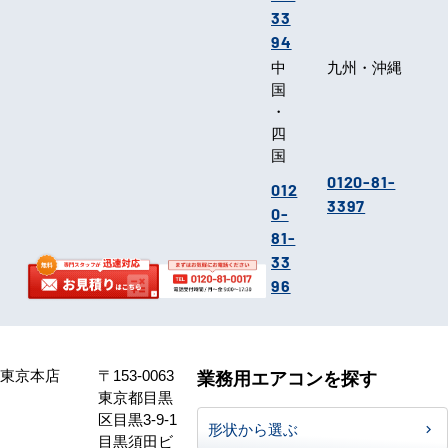
33
94
中
九州・沖縄
国
・
四
国
0120-81-
012
3397
0-
81-
33
96
東京本店
〒153-0063
業務用エアコンを探す
東京都目黒
区目黒3-9-1
形状から選ぶ
目黒須田ビ