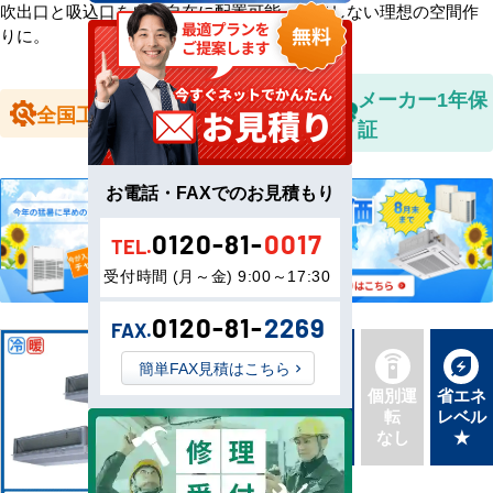
吹出口と吸込口を自由自在に配置可能。妥協しない理想の空間作
りに。
全国送料無
メーカー1年保
全国工事対応
料
証
お電話・FAXでのお見積もり
0120-81-
0017
TEL.
受付時間 (月～金) 9:00～17:30
0120-81-
2269
FAX.
簡単FAX見積はこちら
新品直
同機種
個別運
省エネ
送
タイプ
転
レベル
最新機
別あり
なし
★
種
三相200V