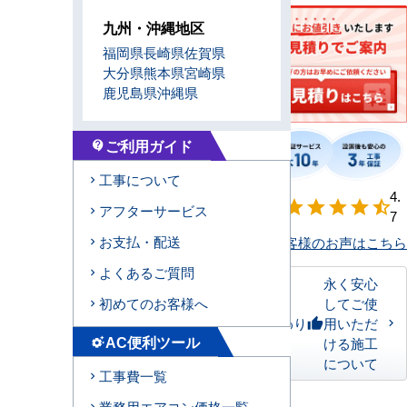
九州・沖縄地区
福岡県
長崎県
佐賀県
大分県
熊本県
宮崎県
鹿児島県
沖縄県
ご利用ガイド
contact_support
工事について
【形状別】満足
4.
star
star
star
star
star_half
アフターサービス
度
7
お支払・配送
お客様のお声はこちら
よくあるご質問
永く安心
してご使
初めてのお客様へ
私たちのこだわり
用いただ
thumb_up
AC便利ツール
ける施工
settings_suggest
について
工事費一覧
業務用エアコン価格一覧