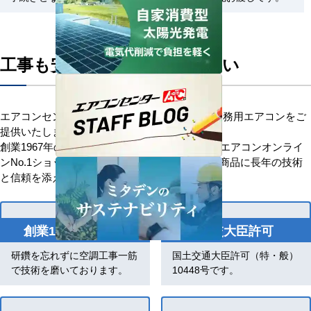
工事も安心してお任せください
エアコンセンターACはお客様に安心を添えて業務用エアコンをご
提供いたします。
創業1967年の歴史を持つ、信頼と安心の業務用エアコンオンライ
ンNo.1ショップです。「お客様を大切に」優良商品に長年の技術
と信頼を添え、感動価格でお応えします。
創業1967年の歴史
国交大臣許可
研鑽を忘れずに空調工事一筋
国土交通大臣許可（特・般）
で技術を磨いております。
10448号です。