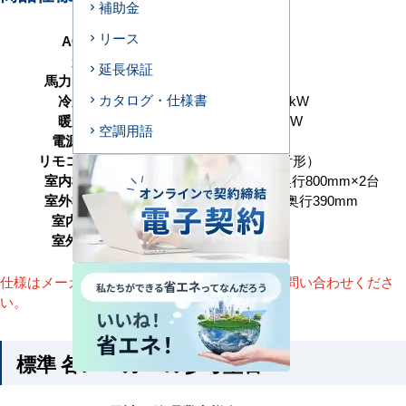
補助金
リース
AC型番
D335-H2
形状
天井埋込ダクト形
延長保証
馬力（能力）
12馬力 P335形
カタログ・仕様書
冷房能力
30.0（11.2～33.5） kW
暖房能力
30.0（9.0～33.5） kW
空調用語
電源タイプ
三相200V
リモコンタイプ
ワイヤード（壁取付形）
室内機サイズ
高さ300×幅1400×奥行800mm×2台
室外機サイズ
高さ1650×幅1100×奥行390mm
室内機重量
48(kg)×2台
室外機重量
163kg
仕様はメーカーによって異なります。詳細はお問い合わせくださ
い。
標準 各メーカーの参考型番