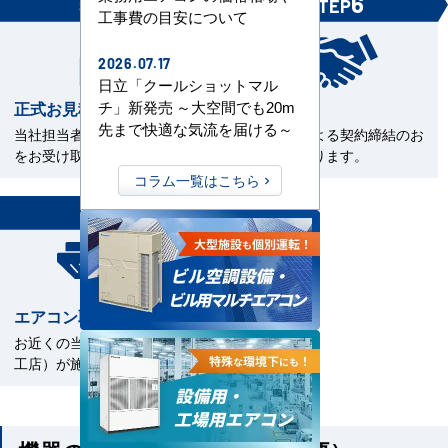
5
6
STEP
STEP
工事費の目安について
2026.07.17
日立「クールショットマル
正式お見積書の確認
ご契約
チ」新発売 ～大空間でも20m
先まで快適な気流を届ける～
当社担当者から正式お見積書
電子契約による契約締結のお
をお受け取下さい。
手続きとなります。
コラム一覧はこちら
7
STEP
エアコン取付工事
お近くの当社指定工事店（直
工店）が施工いたします。